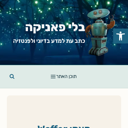
Ski
t
conten
בלי פאניקה
פתח סרגל נגישות
כתב עת למדע בדיוני ולפנטזיה
תוכן האתר