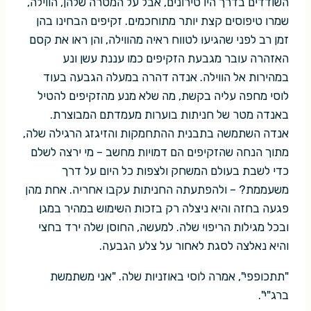
השודדים בדרך היו טירונים, אבל על המטרה שלהן, הווילה,
שמרו טיפוסים קצת יותר מתוחכמים. זקיפים הבחינו בהן
זמן רב לפני שהגיעו לטווח ראיה מהווילה, והן ראו את קסם
האזהרה עובר מגבעת הזקיפים כמו עננת עשן ונע
במהירות אל הווילה. אנדה דהרה במעלה הגבעה בעוד
לוסי מחפה עליה בקשת, מה שלא מנע מהזקיפים להטיל
באנדה מטר של חניתות בוערות מעמדתם המבוצרת.
אנדה השתמשה בתבנית ההתחמקות והזיגזג הרגילה שלה,
מתוך הנחה שהזקיפים הם דמויות מחשב – מי ירצה לשלם
כדי לשבת בעולם המשחק ולצפות כל היום על דרך
משעממת? – ולהפתעתה החניתות עקבו אחריה. אחת מהן
פגעה בחזה והיא ניצלה רק בזכות השימוש במהיר במגן
ובכל מגילות הריפוי שלה. למעשה, החוסן שלה ירד בחצי
והיא נאלצה לסגת לאחור על צלע הגבעה.
"תתכופפי", אמרה לוסי באוזניות שלה. "אני משתמשת
ברג"י".