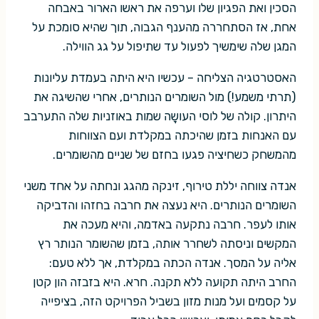
הסכין ואת הפגיון שלו וערפה את ראשו הארור באבחה
אחת, אז הסתחררה מהענף הגבוה, תוך שהיא סומכת על
המגן שלה שימשיך לפעול עד שתיפול על גג הווילה.
האסטרטגיה הצליחה – עכשיו היא היתה בעמדת עליונות
(תרתי משמע!) מול השומרים הנותרים, אחרי שהשיגה את
היתרון. קולה של לוסי העושָה שמות באוזניות שלה התערבב
עם האנחות בזמן שהיכתה במקלדת ועם הצווחות
מהמשחק כשחיציה פגעו בחזם של שניים מהשומרים.
אנדה צווחה יללת טירוף, זינקה מהגג ונחתה על אחד משני
השומרים הנותרים. היא נעצה את חרבה בחזהו והדביקה
אותו לעפר. חרבה נתקעה באדמה, והיא מעכה את
המקשים וניסתה לשחרר אותה, בזמן שהשומר הנותר רץ
אליה על המסך. אנדה הכתה במקלדת, אך ללא טעם:
החרב היתה תקועה ללא תקנה. חרא. היא בזבזה הון קטן
על קסמים ועל מנות מזון בשביל הפרויקט הזה, בציפייה