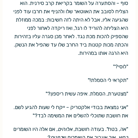
סוף – והסתערה על השומר בקריאת קרב סירנית. הוא
הצליח לסובב את האווטאר שלו ולהניף את חרבו עוד לפני
שהגיעה אליו, אבל לא היתה לזה חשיבות: במכה ממוזלת
היא הצליחה להוריד לו רגל, ואז ריקדה לאחור לפני
שהספיק להכות מכת נגד. לאחר מכן סגרה עליו בזהירות
והכתה מכות קטנות ביד החרב שלו עד שהפיל את הנשק.
היא הרגה אותו במהירות.
"לוסי?"
"תקראי לי הסמלת!"
"מצטערת, הסמלת. איפה עשית ריספון?"
"אני נמצאת בבודי אלקטריק – ייקח לי שעות להגיע לשם.
את חושבת שתוכלי להשלים את המשימה לבד?"
"אה, בטח". בעודה חושבת,
אלוהים
, אם אלה היו השומרים
בחוץ
, איך אעבור את השומרים ש
בפנים
?