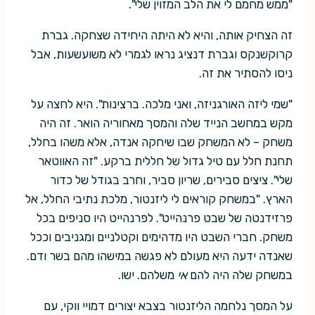
"ממש מחמם לי את הלב המזוין שלי".
זה הצחיק אותה, והיא לא היתה היחידה שצחקה. גברת
קרוקשנקס וגברת דנציג נראו לגמרי לא משועשעות, אבל
ניסו להסתיר את זה.
"שמי ליזה האורגניזה, ואני מלכה. ברצינות". היא לחצה על
מקש במחשב הנייד שלה והמסך מאחוריה הואר. זה היה
משחק – לא המשחק שבו שיחקה אנדה, אלא משהו בחלל,
תחנת חלל עם טיל גדול של חללית ברקע. "זה האווטאר
שלי". ציצים סבירים, שריון סביר, וחרב בגודל של כדור
הארץ. "במשחק קוראים לי ליזנטור, מלכת נתיבי החלל, אל
פרזידנטה של שבט פרנהייט". לפרנהייט היו סניפים בכל
משחק. חברי השבט היו מדהימים וקטלניים ומגניבים וככל
שאנדה ידעה היא מעולם לא פגשה במישהו מהם בשר ודם.
במשחק שלה היה להם
אי
משלהם. ישו.
על המסך נלחמה הליזנטור בצבא יצורים דמויי ווקי, עם