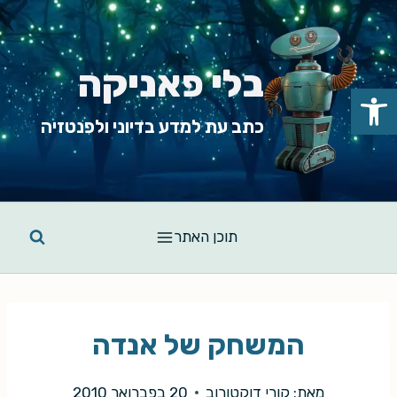
Ski
t
conten
בלי פאניקה
פתח סרגל נגישות
כתב עת למדע בדיוני ולפנטזיה
תוכן האתר
המשחק של אנדה
מאת:
קורי דוקטורוב
20 בפברואר 2010