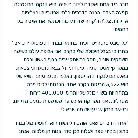
חרב ביד אחת ואקדח לייזר בשניה. היא זינקה, התגלגלה,
קפצה הצדה, הרגה בדרכים בלתי אפשריות ובצליפות
אדירות, צללה ולקחה שדרוגי כוח וכתשה את אויביה בלי
רחמים.
"
כל
שבט פרנהייט. זכיתי בתואר בבחירות פופולריוּת, אבל
בחרו בי בגלל היכולת שלי בקרב. אני אלופת עולם בשישה
משחקים שונים, החל במשחקי יריה בגוף ראשון וכלה
במשחקי אסטרטגיה. פיקדתי על צבאות ושלחתי צבאות
באלפיהם לנקודת הריספון. באלפיהם, פרגיות: השיא שלי
הוא 3,522 הריגות בקרב אחד. הכנסתי לכיס פרסי
בתחרויות בשווי כולל של יותר מ-400,000 לירות
שטרלינג. אני משחקת ארבע עד שש שעות כמעט מדי יום,
ובשאר הזמן אני עושה מה שבא לי.
"אחד הדברים שאני אוהבת לעשות הוא להופיע מול בנות
כמוכן בבתי ספר ולגלות לכן סוד: בנות הן מלכות. אנחנו