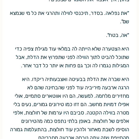
"את נפלאה. בסדר, תיכנסי לווילה ותהרגי את כל מי שנמצא
שם".
"אה, בטח".
היא הצטערה שלא הייתה לה במלאי עוד מגילת צפיה כדי
שתוכל להביט לתוך הווילה לפני שתפרוץ את הדלת, אבל
המגילות נגמרו לה וכך גם פחות או יותר כל דבר אחר.
היא שברה את הדלת בבעיטה ואצבעותיה ריקדו. היא
הרגה ארבעה מיריביה עוד לפני שהבחינה שהם לא
מחזירים מלחמה. למעשה, הם היו אווטארים סתמיים, אולי
אפילו דמויות מחשב. הם זזו כמו טירונים גמורים, נעים בלי
מטרה בווילה הקטנה. סביבם היו ערמות של חולצות, אלפי
אלפים של חולצות. באופן בלתי נתפס כמה מהטירונים
הוסיפו לשבת מאחור ולהכין עוד חולצות, בהתעלמות גמורה
מהסייפת שזה עתה טבחה ארבעה מחבריהם.