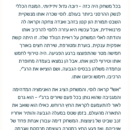
בכל משחק היה כזה –
רובה גדול וידידותי
, המונח הכללי
לנשק ההרסני ביותר בעולם. לוסי שכרה אותו מנשקיית
השבט תמורת הון קטן בזהב ואנדה צחקה וקראה לה
פרנואידית, אבל עכשיו היא עזרה ללוסי להרכיב אותו
והודתה לאלי המשחק על ראיית הנולד שלה. זו היתה קשת
אופקית ענקית, בוערת ומטורפת, שירתה חצים באורך
חמישה מטר שהתפוצצו ברגע הפגיעה. היה טירוף לחמש
אותו וטירוף לכוון אותו, אבל הן נמצאו בעמדה מחופרת
ונחמדה משלהן בבסיס הגבעה, ושם הוציאו את הרג"י,
הרכיבו, חימשו וכיוונו אותו.
"אש!" קראה לוסי, והמשחק הציג את האנימציה המדהימה
והמגניבה שהוא נותן בכל פעם שיורים ברג"י – הוא גרם
לאור להתעמעם לקראת החץ הרוחש, כאילו הוא שואב את
התאורה מהעולם, בזמן שטס במעלה הגבעה והותיר אחריו
זנב שביט של ניצוצות. המשחק דימה עבורן אנחת פחד של
אויביהם, ואז פגע החץ במטרה בעוצמה מרסקת שגרמה