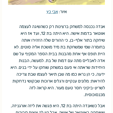
איור:
אבי כץ
אנדה נכנסה למשחק ברצינות רק כשהשיגה לעצמה
אווטאר בדמות אישה. היא היתה בת 12, ועד אז היא
שיחקה בתור אלף-בן, כי ההורים שלה הזהירו אותה
בחומרה שמי שמשחקת בת מיד מושכת אליה סוטים. לא
היית תופס אף אחת מהבנות בבית הספר המקיף על שם
אדה לאבלייס מתה עם דמות של בת. למעשה, הבנות
היחידות שראתה אי פעם במשחק שוחקו על ידי בנים. היא
ידעה, כי הן נראו כמו מה שבן תיאר לעצמו שבת צריכה
להיראות: מלונים ענקיים ורגלים ארוכות שבקושי נדחקות
לשריון-ביקיני חסר טעם מעור. היא קראה לזה
מכנסוכוסית.
אבל כשאנדה היתה בת 12, היא פגשה את ליזה אורגניזה,
ששיחקה באווטאר של אישה, אבל היו לה ציצים סבירים