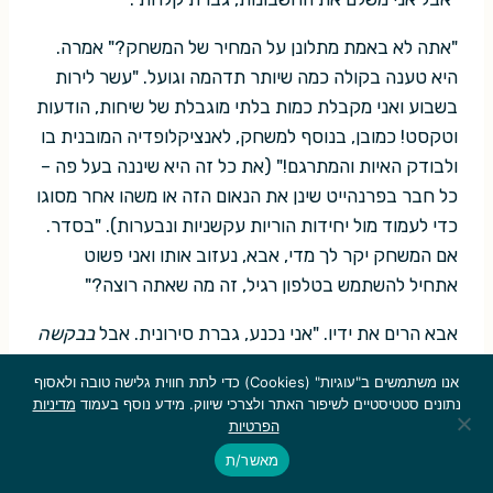
"אתה לא באמת מתלונן על המחיר של המשחק?" אמרה.
היא טענה בקולה כמה שיותר תדהמה וגועל. "עשר לירות
בשבוע ואני מקבלת כמות בלתי מוגבלת של שיחות, הודעות
וטקסט! כמובן, בנוסף למשחק, לאנציקלופדיה המובנית בו
ולבודק האיות והמתרגם!" (את כל זה היא שיננה בעל פה –
כל חבר בפרנהייט שינן את הנאום הזה או משהו אחר מסוגו
כדי לעמוד מול יחידות הוריות עקשניות ונבערות). "בסדר.
אם המשחק יקר לך מדי, אבא, נעזוב אותו ואני פשוט
אתחיל להשתמש בטלפון רגיל, זה מה שאתה רוצה?"
אבא הרים את ידיו. "אני נכנע, גברת סירונית. אבל
בבקשה
תנסי להתאמן יותר, בבקשה? אוויר צח? ספורט?
אנו משתמשים ב"עוגיות" (Cookies) כדי לתת חווית גלישה טובה ולאסוף
משחקים?"
נתונים סטטיסטיים לשיפור האתר ולצרכי שיווק. מידע נוסף בעמוד
מדיניות
הפרטיות
"יותר סביר שידרכו לי על הראש במגרש ההוקי", אמרה
מאשר/ת
בקדרות.