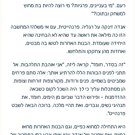
רעם. "מי בעניינים, פרגיות? מי רוצה להיות בת מחוץ
למשחק ובתוכו?"
אנדה זינקה על רגליה. פרנהייטית, עם אי משלה! המחשבה
הזו כה מילאה את ראשה עד שהיא לא הבחינה שהיא
היחידה שעומדת. הבנות האחרות לטשו בה מבטים,
ואחדות מהן צחקקו והתלחשו.
"זה בסדר, חומד", קראה ליזה, "אני אוהבת התלהבות. אל
תתני לפנים הבוהות הללו להרתיע אותך: אלה סתם פרחים
שמביטים בשמיים. פנים ורודות, מקורצפות זורחות וצופות.
הן מסתכלות עליך כי
לך
היה השכל לקום כשבאה
ההזדמנות – ופירוש הדבר שביום מן הימים, חומד, את
תנהיגי נשים, וגברים, ואת תהיי מלכה. ברוכה הבאה לשבט
פרנהייט".
היא התחילה למחוא כפיים, וגם הבנות האחרות מחאו
כפיים, ואף שפניה של אנדה עטו אותו צבע כמו התמרור של