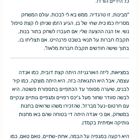
כל הידיים הורדו.
"מבינות, זו טרגדיה. ממש בא לי לבכות. עולם המשחק
מסריח כמו
בית שחי
של בן. הגיע הזמן שניתן לו קצת טיפול
נשי. אז הנה ההצעה שלי: אם תעברו לשחק בתור בנות,
תקבלו חברות על תנאי בשבט פרנהייט. אם תצליחו בו,
בתוך שישה חודשים תקבלו חברות מלאה".
במציאות, ליזה האורגניזה היתה קצת דובית, כמו אנדה
עצמה, אבל היא התגאתה בזה. היא היתה מוצקה, כמו קיר
לבנים, שיערה מסופר עד הכתפיים בתספורת פשוטה. היא
לבשה סוודר שחור מעל ג'ינס רפויים ומגפיים גותיים ענקיים
עם חרטום-נעל מברזל, שהזכירו משהו שרואים בחנות
במשחק, אם כי אנדה היתה די בטוחה שהם באו מחנות
גותיקה אמיתית בקמדן.
היא רקעה במגפיה על הבמה, אחת-שתיים, טאם טאם, כמו