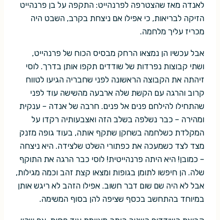
לאנדה מאז שהצטרפה לפרנהייט: התקפה על בן פרנהייט
הזיקה לבריאות, כי אפילו אם ניצחת בקרב, השבט היה
מכריז עליך מלחמה.
אבל עכשיו הן נמצאו הרחק מבסיס הכוח של פרנהייט,
ושתי קבוצות נפרדות של שודדים תקפו אותן בדרך. לוסי
זיהתה את הקבוצה הראשונה לפני שחבריה הגיעו לטווח
קרוב והרגה עם הקשת שלה ארבעה מהשישה עוד לפני
שהתחילו להילחם פנים אל פנים. חרבה של אנדה – ענקית
ומהירה – כבר נשלפה בשלב הזה ואצבעותיה רקדו על
המקלדת כשלחמה בשחקן שתקף אותה, בעוד גופה מזנק
מצד לצד כשמעכה את כפתורי השלט שלצידה. היא ניצחה
– כמובן! היא היתה פרנהייטית! לוסי כבר הרגה את התוקף
שלה. הן חיפשו לתומן בגופות ומצאו קצת זהב וכמה מגילות,
אבל לא היה שם שום דבר חשוב. אפילו הזהב לא ריגש אותן
במיוחד בהתחשב בכסף שציפה להן בסוף המשימה.