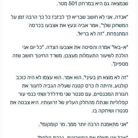
שנמצאה גם היא במרחק 501 מטר.
"אנדה, אני לא חושב שבריא לך לבזבז כל כך הרבה זמן על
המשחק שלך", אמר אביה ונעץ את אצבעו בכרסה
המתנפחת. "זה לא בריא".
"א-בא!" אמרה והסיטה את אצבעו הצדה. "כל יום אני
הולכת לשיעור התעמלות מעצבן. משרד החינוך חושב שזה
מספיק".
"זה לא מוצא חן בעיני", הוא אמר. הוא עצמו לא היה כוכב
קולנוע, והיתה לו כרס קטנה שעליה הגביה לחגור את
חגורת המכנסיים, עם סנטר שני מידלדל ושתי כנפי עור
קפלוליות שנתלו מהחלק העליון של זרועותיו. היא צבטה את
סנטרו ושיחקה בו.
"אני מתאמנת הרבה יותר ממך, מר קומקומי".
"אבל אני משלם את החשבונות, גברת קלחת".