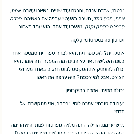
"בטח", אמרה אנדה, והרגה עוד שניים. נשארו עשרה.
אחת,
אחת, חבט בחד
, חשבה בשעה שערפה את ראשיהם.
חרבה
סרפלה בקניק וקנק
. נשאר עוד אחד. הוא עמד מאחור.
>נו פּוֹרְפָה נֵסֵסִיטוֹ מִי פְּלַטָה
איטלקית? לא, ספרדית. היא למדה ספרדית סמסטר אחד
בשנה השלישית, אך לא הבינה מה המפגר הזה אומר. היא
יכולה להעתיק את הטקסט לבוט תרגום באחד מערוצי
הצ'אט, אבל למי אכפת? היא ערפה את ראשו.
"כולם מתים", אמרה במיקרופון.
"עבודה טובה!" אמרה לוסי. "בסדר, אני מתקשרת. אל
תזוזי".
מ-ש-ע-מם. הווילה היתה מלאה גופות וחולצות. היא הרימה
כמה מהן. הן היו גנריות לגמרי: החולצות שעושים ברמה 0