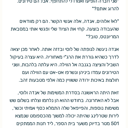
"שני חברה הופיעו ואמרו לי להתחפף. אבל הם טירונים.
להרוג אותם?"
"לא! אלוהים, אנדה, אלה אנשי הקשר. הם רק מוודאים
שהעבודה בוצעה. קחי את הציוד שלי ופגשי אותי במסבאת
המריונטס, טוב?"
אנדה ניגשה לגופתה של לוסי ובזזה אותה. לאחר מכן יצאה
לדרך כשהיא גוררת את הרג"י מאחוריה. היא עצרה בעיקול
השביל והציצה בגנבה אל הווילה. היא עלתה בלהבות, ושני
הטירונים עמדו ביניהן ונשרפו אט-אט עם הווילה ועם
חולצות באיכות ירודה ששוויין כמה אלפי מטבעות זהב.
זאת היתה הראשונה בסדרת המשימות של אנדה ולוסי,
אבל לא האחרונה. בחודש ההוא הן נלחמו וצלחו בשלום שש
משימות נוספות, והפייפאל שלה התמלא כסף אמיתי וכשר,
לירות שטרלינג שהיתה יכולה למשוך מהכספומט שנמצא
501 מטר בדיוק משער בית הספר, ליד חנות הממתקים