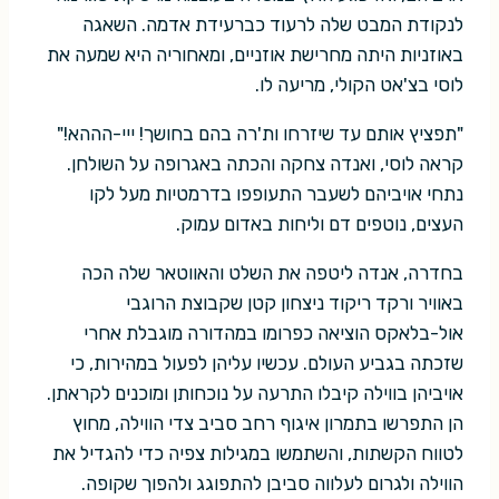
לנקודת המבט שלה לרעוד כברעידת אדמה. השאגה
באוזניות היתה מחרישת אוזניים, ומאחוריה היא שמעה את
לוסי בצ'אט הקולי, מריעה לו.
"תפציץ אותם עד שיזרחו ות'רה בהם בחושך! ייי-הההא!"
קראה לוסי, ואנדה צחקה והכתה באגרופה על השולחן.
נתחי אויביהם לשעבר התעופפו בדרמטיות מעל לקו
העצים, נוטפים דם וליחות באדום עמוק.
בחדרה, אנדה ליטפה את השלט והאווטאר שלה הכה
באוויר ורקד ריקוד ניצחון קטן שקבוצת הרוגבי
אול-בלאקס הוציאה כפרומו במהדורה מוגבלת אחרי
שזכתה בגביע העולם. עכשיו עליהן לפעול במהירות, כי
אויביהן בווילה קיבלו התרעה על נוכחותן ומוכנים לקראתן.
הן התפרשו בתמרון איגוף רחב סביב צדי הווילה, מחוץ
לטווח הקשתות, והשתמשו במגילות צפיה כדי להגדיל את
הווילה ולגרום לעלווה סביבן להתפוגג ולהפוך שקופה.