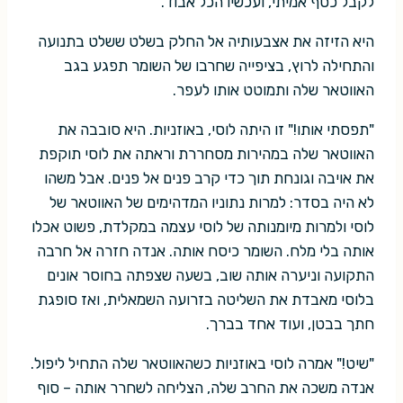
לקבל כסף אמיתי, ועכשיו הכל אבוד.
היא הזיזה את אצבעותיה אל החלק בשלט ששלט בתנועה
והתחילה לרוץ, בציפייה שחרבו של השומר תפגע בגב
האווטאר שלה ותמוטט אותו לעפר.
"תפסתי אותו!" זו היתה לוסי, באוזניות. היא סובבה את
האווטאר שלה במהירות מסחררת וראתה את לוסי תוקפת
את אויבה וגונחת תוך כדי קרב פנים אל פנים. אבל משהו
לא היה בסדר: למרות נתוניו המדהימים של האווטאר של
לוסי ולמרות מיומנותה של לוסי עצמה במקלדת, פשוט אכלו
אותה בלי מלח. השומר כיסח אותה. אנדה חזרה אל חרבה
התקועה וניערה אותה שוב, בשעה שצפתה בחוסר אונים
בלוסי מאבדת את השליטה בזרועה השמאלית, ואז סופגת
חתך בבטן, ועוד אחד בברך.
"שיט!" אמרה לוסי באוזניות כשהאווטאר שלה התחיל ליפול.
אנדה משכה את החרב שלה, הצליחה לשחרר אותה – סוף