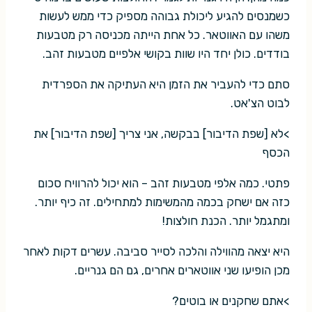
כשמנסים להגיע ליכולת גבוהה מספיק כדי ממש לעשות
משהו עם האווטאר. כל אחת הייתה מכניסה רק מטבעות
בודדים. כולן יחד היו שוות בקושי אלפיים מטבעות זהב.
סתם כדי להעביר את הזמן היא העתיקה את הספרדית
לבוט הצ'אט.
>לא [שפת הדיבור] בבקשה, אני צריך [שפת הדיבור] את
הכסף
פתטי. כמה אלפי מטבעות זהב – הוא יכול להרוויח סכום
כזה אם ישחק בכמה מהמשימות למתחילים. זה כיף יותר.
ומתגמל יותר. הכנת חולצות!
היא יצאה מהווילה והלכה לסייר סביבה. עשרים דקות לאחר
מכן הופיעו שני אווטארים אחרים, גם הם גנריים.
>אתם שחקנים או בוטים?