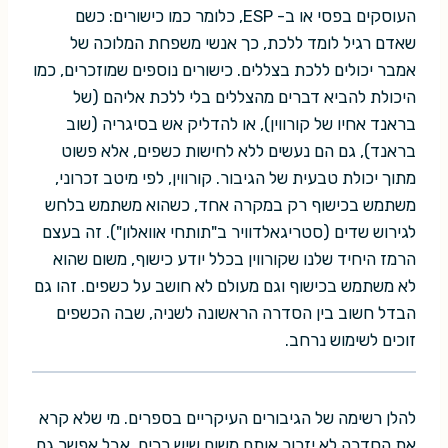
העוסקים בפסי או ב- ESP, כלומר כמו כישורים: כשם
שאדם רגיל לומד ללכת, כך אנשי משפחת המלוכה של
אמבר יכולים ללכת בצללים. כישורים נוספים שמוזכרים, כמו
היכולת להביא דברים מהצללים בלי ללכת אליהם (של
בראנד אחיו של קורווין), או להדליק אש בסיגריה (שוב
בראנד), גם הם נעשים ללא לחישות כשפים, אלא פשוט
מתוך יכולת טבעית של הגיבור. קורווין, לפי מיטב זכרוני,
משתמש בכישוף רק במקרה אחד, כשהוא משתמש בלחש
לגירוש שדים (סטריגאלדוויר ב"תותחי אוואלון"). זה בעצם
הרמז היחיד שלנו שקורווין בכלל יודע כישוף, משום שהוא
לא משתמש בכישוף וגם מעולם לא חושב על כשפים. זהו גם
הבדל חשוב בין הסדרה הראשונה לשניה, שבה הכשפים
זוכים לשימוש נרחב.
להלן רשימה של הגיבורים העיקריים בספרים. מי שלא קרא
את הסדרה לא יזכור אותם משום שיש רבים, אבל אפשר גם