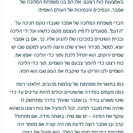
באמצעות כוח רצונם. אלו הם בני משפחת המלוכה של
אמבר, הנסיכים והנסיכות של העולם האמיתי.
חברי משפחת המלוכה של אמבר שעברו טקס חניכה על
"הדגם", מסוגלים לדמיין לעצמם מקום כלשהו ועל ידי הליכה
ובניית השינויים בסביבה שלו להגיע אליו. כך, אם בן אמבר
יוצא, למשל, מכדור הארץ שלנו ורוצה להגיע למקום שבו יש
שמיים ירוקים, הוא יתחיל ללכת ותוך כדי הליכה יאמץ את
כוח רצונו כדי להפוך צבעם של השמיים. תוך כדי הליכה
השמיים ילכו ויוריקו עד שיקבלו את הגוון שבו הוא חפץ.
כמו בתאוריות מסוימות של עולמות מרובים, זילאזני רומז
כמה פעמים בסדרה שהשינויים יכולים להיות עדינים עד כדי
שינוי מאורע בודד. בן אמבר שהולך בדרך ומתחשק לו
שיהיה שיח מעבר לפינה, יכול להפעיל את כוח רצונו וכשהוא
עוקף את הפינה – יש שם שיח. באותה מידה, אם מתחולל
קרב ובן אמבר רוצה לדעת מה היה קורה אם מסמר היה
מתרופף בפרסת סוסו של המלך, הוא יפעיל את רצונו