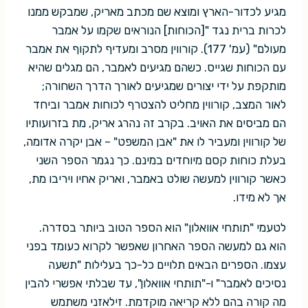
מגיע לכדור-הארץ ומוצא שם מכתב מאריק, שמבקש ממנו
לכרות ברית נגד "[הכוחות] הנוראים שקמו על אמבר
מעולם" (עמ' 177). קורווין מסרב ומעדיף לתקוף את אמבר
עם הכוחות שגייס. כשהם מגיעים לאמבר, הם מגלים שהיא
מותקפת על ידי יצורים שמגיעים לאורך הדרך השחורה;
לאור המצב, קורווין מחליט להצטרף לכוחות אמבר וביחד
הם מביסים את האויב. בקרב זה נהרג אריק, מת בזרועותיו
של קורווין ומעביר לו את "אבן המשפט" – אבן יקרה אדומה,
בעלת כוחות קסם מיוחדים במינם. כך נגמר הספר השני
כאשר קורווין למעשה שולט באמבר, ואריק אחיו ויריבו מת,
אך לא מידו.
לטעמי "תותחי אוואלון" הוא הספר הטוב ביותר בסדרה.
הוא גם למעשה הספר האחרון שאפשר לקרוא כעומד בפני
עצמו. הספרים הבאים תלויים כל-כך בעלילות "תשעה
נסיכים לאמבר" ו-"תותחי אוואלון", עד שבלתי אפשרי להבין
מה קורה בהם ללא קריאה מוקדמת. זילאזני משתמש