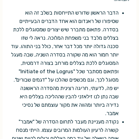
הדבר הראשון שדורש התייחסות בשלב זה הוא
שסיפורו של ראנדום הוא אחד הדברים הבעייתיים
בסדרה. פתאום מתברר שיש יצורים שמסוגלים ללכת
בצללים מלבד בני משפחת המלוכה. נראה לי שזו
סכנה גדולה יותר מכל דבר אחר, כולל בני התוהו. עוד
יותר חמור הוא מה שקורה בסדרה השניה, שבה מעגל
המסוגלים ללכת בצללים מורחב בצורה דרמטית,
ופתאום מסתבר שכל "Initiate of the Logrus"
מסוגל לכך, וגם מכשפים שהלכו על "דגמים שבורים".
יש פה, לדעתי, חריגה רצינית מהסדרה הראשונה
שבה נתן לנו זילאזני להבין שההליכה בצללים היא
נדירה ביותר ומהווה את מקור עוצמתם של נסיכי
אמבר.
נקודה מעניינת מעבר לתחום הסדרה של "אמבר"
קשורה לרעיון העולמות המרובים עצמו. הייתי מנסח
אותה כשאלה של עד כמה הצללים יכולים להיות שונים