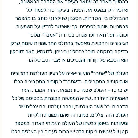
בהמשך מאמר זה אתאר בעיקר את הסדרה הראשונה,
ואזכיר רק במעט את השניה, בעיקר כדי לעמוד על
ההבדלים בין הסדרות. הסגנון שזילאזני כותב בו מאפשר
פרשנויות שונות לספרים, כך שאפשר להדיין על משמעות
וכוונה, ועל תאור ופרשנות. בסדרת "אמבר", מספר
הגיבורים והדמויות מאפשר בהחלט התרשמויות שונות שרק
בדיקה בטקסט תוכל להחליט ביניהן. לדוגמא, האם דוורקין
הוא הסבא של קורווין והנסיכים או אב-הסב שלהם.
העולם של "אמבר" הוא וריאציה על רעיון העולמות המרובים
או היקומים המקבילים. ב"אמבר" ליקומים המקבילים הללו
יש מרכז – העולם שבמרכזו נמצאת העיר אמבר, העיר
האמיתית היחידה, שהיא הממשות המונחת בבסיסם של כל
הדברים. כל שאר העולמות, ובהם עולמנו, הם צללים של
העולם הזה. צללים, במובן זה שהם תמונות חלקיות
ומעוותות באופן כלשהו של העולם האמיתי האחד. למספר
קטן של אנשים ביקום הזה יש הכוח לעבור בין הצללים הללו