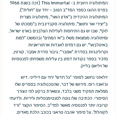
המיתולוגיה היוונית ב- This Immortal (זכה בשנת 1966
בפרס ההוגו כספר המד"ב הטוב – יחד עם "חולית"),
המיתולוגיה ההינדית ב"אדון האור", מיתולוגיה מצרית
ב"יצירי אור וחושך", מיתולוגיה סקנדינבית ב"מסכתו של
לוקי", שבו יש גם התיחסות לעלילות הצלבנים בארץ ישראל,
ומיתולוגיה מומצאת משלו ב"אי המתים" ובהמשכו "למות
באיטלבאר". יש גם רמזים לאגדות ארתוריאניות
וקרולינגיות בסדרת "אמבר"; גיבור סדרת אמבר, קורווין,
מזכיר בספר נקודות דמיון בין עלילות משפחתו לפנטסיות
של ויליאם בלייק.
זילאזני נחשב לסופר "גל חדש" יחד עם דילייני, דיש
וג'ואנה רוס. פירושו של דבר, שהטכנולוגיה בספרים שלו
ממלאת תפקיד משני בלבד, ונשארת ברקע לפי הצורך
הסיפורי. הכתיבה שלו נוטה לסנטימנטליות וליריות, ולדעתי
קרובה יותר לפנטסיה מאשר למד"ב. הסיפור הקצר "ורד
לקוהלת", על סיפור אהבה טראגי בכוכב הלכת מאדים,