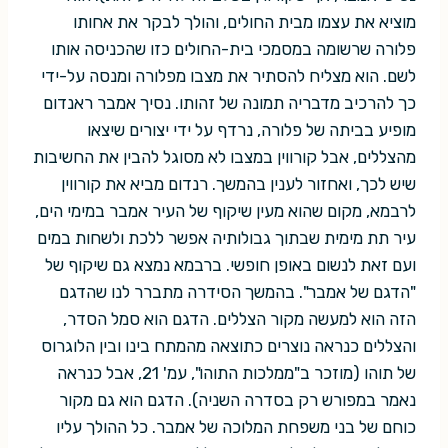
מוציא את עצמו מבית החולים, והולך לבקר את אחותו
פלורה שרשומה במסמכי בית-החולים כזו שהכניסה אותו
לשם. הוא מצליח להסתיר את מצבו מפלורה ומנסה על-ידי
כך להרכיב מדבריה תמונה של זהותו. נסיך אמבר ראנדום
מופיע בביתה של פלורה, נרדף על ידי יצורים שיצאו
מהצללים, אבל קורווין במצבו לא מסוגל להבין את החשיבות
שיש לכך, ואחזור לענין בהמשך. רנדום מביא את קורווין
לרבמא, מקום שהוא מעין שיקוף של העיר אמבר במימי הים,
עיר תת מימית שבתוך גבולותיה אפשר ללכת ולשחות במים
ועם זאת לנשום באופן חופשי. ברבמא נמצא גם שיקוף של
"הדגם של אמבר". בהמשך הסידרה מתברר לנו שהדגם
הזה הוא למעשה מקור הצללים. הדגם הוא סמל הסדר,
והצללים כנראה נוצרים כתוצאה מהמתח בינו ובין הלוגרוס
של תוהו (מוזכר ב"ממלכות התוהו", עמ' 21, אבל כנראה
נאמר במפורש רק בסדרה השניה). הדגם הוא גם מקור
כוחם של בני משפחת המלוכה של אמבר. כל ההולך עליו