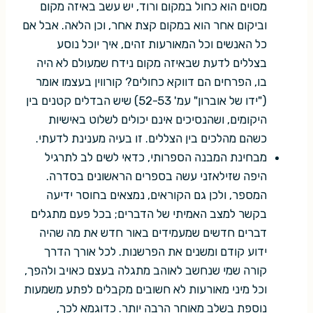
מסוים הוא כחול במקום ורוד, יש עשב באיזה מקום
וביקום אחר הוא במקום קצת אחר, וכן הלאה. אבל אם
כל האנשים וכל המאורעות זהים, איך יוכל נוסע
בצללים לדעת שבאיזה מקום נידח שמעולם לא היה
בו, הפרחים הם דווקא כחולים? קורווין בעצמו אומר
("ידו של אוברון" עמ' 52-53) שיש הבדלים קטנים בין
היקומים, ושהנסיכים אינם יכולים לשלוט באישיות
כשהם מהלכים בין הצללים. זו בעיה מענינת לדעתי.
מבחינת המבנה הספרותי, כדאי לשים לב לתרגיל
היפה שזילאזני עשה בספרים הראשונים בסדרה.
המספר, ולכן גם הקוראים, נמצאים בחוסר ידיעה
בקשר למצב האמיתי של הדברים; בכל פעם מתגלים
דברים חדשים שמעמידים באור חדש את מה שהיה
ידוע קודם ומשנים את הפרשנות. לכל אורך הדרך
קורה שמי שנחשב לאוהב מתגלה בעצם כאויב ולהפך,
וכל מיני מאורעות לא חשובים מקבלים לפתע משמעות
נוספת בשלב מאוחר הרבה יותר. כדוגמא לכך,