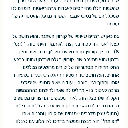
אדם פגוע שאת בן דמותו הכיר בעבר – לאנסלוט. מובן
שהשמות הללו מתייחסים לאגדות ארתוריאניות ורומזים לנו
שמעלליהם של נסיכי אמבר השפיעו גם על ההיסטוריה של
עולמנו.
גם כאן יש רמזים שאופיו של קורווין השתנה, והוא חושב על
עצמו "אני התרככתי במקצת. לא תמיד הייתי כזה…" (עמ'
8). בלוריין, קורווין גם פוגש את גאנלון, ידיד ואויב ותיק.
בזמן שהוא מתעכב שם, קורווין מגלה שבזמן שהותו בכלא
החלו חדירות מסתוריות של יצורים מרושעים מצללים
אחרים. הוא חושב שזו השפעת הקללה שהשמיע כשעיוורו
אותו, ומתוך רגש חובה – עוד נושא פילוסופי שזילאזני
מרבה לעסוק בו – מחליט להישאר ולהילחם בהתממשות
הקללה שלו בצל הזה. לאחר מפגשים עם יצורים מכושפים
שבהם נרמז לנו שהגיעו ממקום שמעבר לצללים הרגילים
(חתולי ענק מדברים שמזהים את קורווין ומכנים אותו
"הפותח") הוא מנצח וממשיך בדרכו לאוואלון, עם גאנלון