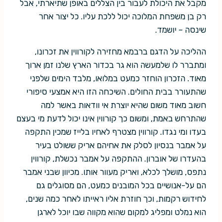
מקבל את היכולת לעבור בין הצללים באופן שתיארתי, אבל
רק בן משפחת המלוכה יכול ללכת עליו. כל יצור אחר
שינסה – יושמד.
ההליכה על הדגם ברבמא מחזירה לקורווין את זכרונו,
ומתברר לו שלמעשה הוא גר בכדור הארץ שלנו זמן ארוך
מאוד. הזכרון הוחזר כמעט במלואו, מלבד הימים שלפני
שהתעורר בבית החולים. השיכחה הזו היא אמצעי סיפורי
חשוב מאוד משום שהיא יוצרת אי וודאות באשר למה
שהתרחש באמת, ומשום כך קורווין אינו יכול לדעת מי בעצם
בעדו ומי נגדו. קורווין מצטרף לאחיו בלייז שמכין התקפה
על אמבר בנסיון לסלק את אחיהם אריק ששולט בעיר
בהעדרו של אוברון. ההתקפה על אמבר נכשלת, קורווין
נתפס, מושלך לכלא, ואריק מעוור אותו. מכיוון שבני אמבר
הם על-אנושיים בכל המובנים כמעט, הם מסוגלים גם
לחידוש רקמות, וכך חוזרת אליו ראייתו לאחר כמה שנים,
הוא נמלט ומפליג למקום שהוא מקווה שבו יוכל לארגן