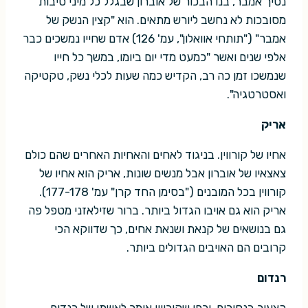
נסיך אמבר, בנו הבכור של אוברון שבגלל כל מיני סיבות
מסובכות לא נחשב ליורש מתאים. הוא "קצין הנשק של
אמבר" ("תותחי אוואלון", עמ' 126) אדם שחייו נמשכים כבר
אלפי שנים ואשר "כמעט מדי יום ביומו, במשך כל חייו
שנמשכו זמן כה רב, הקדיש כמה שעות לכלי נשק, טקטיקה
ואסטרטגיה".
אריק
אחיו של קורווין. בניגוד לאחים והאחיות האחרים שהם כולם
צאצאיו של אוברון אבל מנשים שונות, אריק הוא אחיו של
קורווין בכל המובנים ("בסימן החד קרן" עמ' 177-178).
אריק הוא גם אויבו הגדול ביותר. ברור שזילאזני מטפל פה
גם בנושאים של קנאת ושנאת אחים, כך שדווקא הכי
קרובים הם האויבים הגדולים ביותר.
רנדום