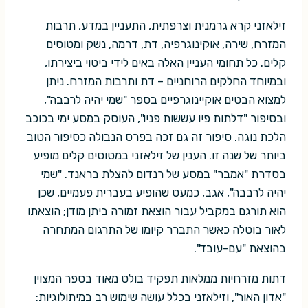
זילאזני קרא גרמנית וצרפתית, התעניין במדע, תרבות
המזרח, שירה, אוקינוגרפיה, דת, דרמה, נשק ומטוסים
קלים. כל תחומי העניין האלה באים לידי ביטוי ביצירתו,
ובמיוחד החלקים הרוחניים – דת ותרבות המזרח. ניתן
למצוא הבטים אוקיינוגרפיים בספר "שמי יהיה לרבבה",
ובסיפור "דלתות פיו עששות פניו", העוסק במסע ימי בכוכב
הלכת נוגה. סיפור זה גם זכה בפרס הנבולה כסיפור הטוב
ביותר של שנה זו. הענין של זילאזני במטוסים קלים מופיע
בסדרת "אמבר" במסע של רנדום להצלת בראנד. "שמי
יהיה לרבבה", אגב, כמעט שהופיע בעברית פעמיים, שכן
הוא תורגם במקביל עבור הוצאת זמורה ביתן מודן; הוצאתו
לאור בוטלה כאשר התברר קיומו של התרגום המתחרה
בהוצאת "עם-עובד".
דתות מזרחיות ממלאות תפקיד בולט מאוד בספר המצוין
"אדון האור", וזילאזני בכלל עושה שימוש רב במיתולוגיות: