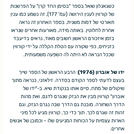
כשגאנלון שואל בספר "בסימן החד קרן" על הפרשנות
של קורווין לענין הירושה (עמ' 177), זה נשמע כמו ענין
תאורטי של דמות משנית, בספר האחרון זה נראה
אחרת לחלוטין. באותה מידה, מאורעות אחרים שנראו
בזמן איזכורם הראשון חשובים מאוד, נראים בדיעבד
כזניחים, כפי שקורה עם הטלת הקללה על ידי קורווין
שככל הנראה לא היתה לה השפעה משמעותית.
ידו של אוברון (1976)
: הרבע הראשון של הספר שייך
בעצם לדעתי לספר הקודם בסדרה. זילאזני, כנראה מתוך
שיקולים של מתח, סיים אותו בנקודת שיא. ב-"ידו של
אוברון" קורווין מבין את הנזק שנגרם לדגם, ואת מהות
הדרך השחורה. מובנת גם הדרך שבה נגרם הנזק, וגם
זהות זה שגרם לכך. תוך כדי כך, קורווין מגיע לכל מיני
הארות עצמיות על הכוחות המניעים שלו – וכמובן של אנשים
אחרים.