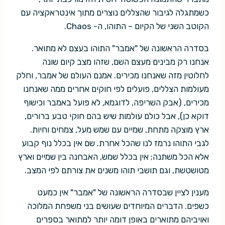
כשמתגלה לגיבור שהצללים נוצרים מתוך אינטראקציה עם
הקוטב השני של הקיום – התוהו, ה- Chaos.
בסדרה הראשונה של "אמבר" התוהו בעצם לא מתואר.
אנחנו רק מבינים מעצם השם, שזהו מצב קיום שונה
לחלוטין מזה שאנחנו מכירים. אמנם העולם של אמבר, וחלק
מעולמות הצללים, פועלים לפי חוקים אחרים ממה שאנחנו
מכירים, (אבק השריפה, לדוגמא, לא פועל באמבר וכישוף
דוקא כן), אבל כולם עולמות שיש בהם חוקי טבע ברורים,
ארץ מוצקה מתחת, שמיים עם שמש מעל, צמחים וחיות.
לגבי התוהו נרמז לנו שהכל אחרת. שם אין בכלל נוף קבוע
אלא הכל משתנה; אין בכלל שמש, האבחנה בין שמיים וארץ
מטושטשת, וגם תושבי תוהו משנים את צורתם לפי המצב.
מענין לציין שבסדרה הראשונה של "אמבר" אין כמעט
כשפים. הדברים המיוחדים שעושים בני משפחת המלוכה
ואויביהם מתוארים באופן דומה יותר למתואר בספרים