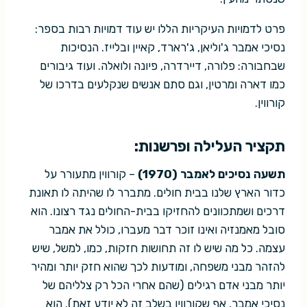
פרט לדמויות העיקריות הללו יש עוד דמויות רבות בספר:
נסיכי אמבר ג'וליאן, ג'רארד, קאיין ובלייז. הנסיכות
שבחבורה: פלורה, דיירדרה, פיונה ולואלה. ועוד גיבורים
כמו דארה ומרטין, וגם סתם אנשים שנקלעים בדרכו של
קורווין.
תקציר העלילה ופרשנות:
תשעה נסיכים לאמבר (1970)
– קורווין מתעורר על
כדור הארץ שלנו בבית חולים. מתברר לו שהיתה לו תאונת
דרכים ושמתכוונים להחזיקו בבית-החולים נגד רצונו. הוא
סובל מאמנזיה ואינו זוכר דבר מעברו, כולל את אמבר
עצמה. כל מה שיש לו זה תחושות חזקות, כמו, למשל, שיש
להזהר מבני משפחה, ומודעות לכך שהוא חזק יותר ומהיר
יותר מבני אדם רגילים (שהם אחרי הכל רק צלליהם של
נסיכי אמבר, אף שקורווין בשלב זה לא יודע זאת). הוא