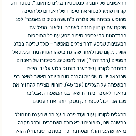
הראשונים של קנוניה פנטסטית נגלים פתאום…". בספר זה,
קורווין שומע לבסוף את סיפורו של ראנדום על הסיבה
שהופיע בביתה של פלורה ב"תשעה נסיכים באמבר" לפני
שלקח את קורווין חזרה לאמבר. זילאזני מנצל את
ההזדמנות כדי לספר סיפור מסע עם כל התוספות
המענינות שמסע דרך צללים מאפשר – כולל שליטה במזג
אוויר, מקום שבו לאחר שהרגת מישהו הגוויה מתרוממת אל
השמיים (רמז דתי?) ועוד להטוטים. מסיפורו של ראנדום
מסתבר לקורווין שבראנד מוחזק כלוא על ידי מישהו
שכנראה יש לו שליטה והבנה טובות יותר מאשר לשאר בני
המשפחה על הצללים (עמ' 45). קורווין מצליח להחזיר את
בראנד לאמבר בעזרת שאר בני המשפחה, אבל מה
שבראנד יכול לספר רק מסבך יותר את הענינים.
מתגלים לקורווין עוד ועוד פרטים על מה שבעצם התחולל
בתאונה שלו, סיפורים שלא כולם משתלבים, ובכל מקרה
נראה שהענין הולך ומסתבך. כך, מסתבר שבתחילה הוא