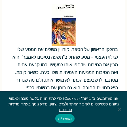
בחלקו הראשון של הספר, קורווין משלים את המסע שלו
לגילוי העצמי – מסע שהחל ב"תשעה נסיכים לאמבר". הוא
מבין את הסיבות שדחפו אותו למעשיו, כמו קנאת אחים,
ואת הסיבות המניעות האמיתיות שלו. כעת, כשאריק מת,
מסתבר לו שבעצם הכתר לא מושך אותו, ולכן מה שנותר
היא תחושת החובה. הוא גם בוחן את רגשותיו כלפי
המשפחה וכלפי אביו. בהזדמנות זאת שקורווין השיג הבנה
אנו משתמשים ב"עוגיות" (Cookies) כדי לתת חווית גלישה טובה ולאסוף
עצמית, הוא גם נפגש עם דוורקין וכך זוכה להבנה טובה
נתונים סטטיסטיים לשיפור האתר ולצרכי שיווק. מידע נוסף בעמוד
מדיניות
הפרטיות
יותר על המבנה היסודי של היקום של אמבר, על יצירת
הדגם מתוך התוהו (עמ' 64), ועל הדרכים לתקן את הנזק
מאשר/ת
שנעשה. רק לאחר מכן מתחיל הספר ממש. נראה לי