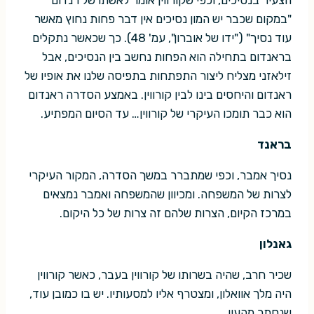
הצעיר בנסיכים, וכפי שקורווין אומר לאשתו של רנדום
"במקום שכבר יש המון נסיכים אין דבר פחות נחוץ מאשר
עוד נסיך" ("ידו של אוברון", עמ' 48). כך שכאשר נתקלים
בראנדום בתחילה הוא הפחות נחשב בין הנסיכים, אבל
זילאזני מצליח ליצור התפתחות בתפיסה שלנו את אופיו של
ראנדום והיחסים בינו לבין קורווין. באמצע הסדרה ראנדום
הוא כבר תומכו העיקרי של קורווין… עד הסיום המפתיע.
בראנד
נסיך אמבר, וכפי שמתברר במשך הסדרה, המקור העיקרי
לצרות של המשפחה. ומכיוון שהמשפחה ואמבר נמצאים
במרכז הקיום, הצרות שלהם זה צרות של כל היקום.
גאנלון
שכיר חרב, שהיה בשרותו של קורווין בעבר, כאשר קורווין
היה מלך אוואלון, ומצטרף אליו למסעותיו. יש בו כמובן עוד,
שנסתר מהעין.