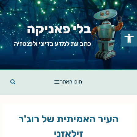
Ski
t
conten
בלי פאניקה
פתח סרגל נגישות
כתב עת למדע בדיוני ולפנטזיה
תוכן האתר
העיר האמיתית של רוג'ר
זילאזני