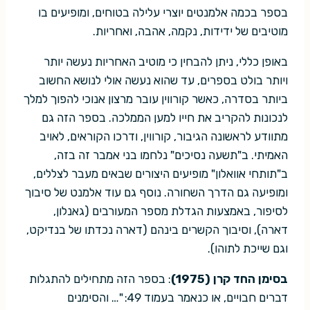
בספר בכמה אלמנטים יוצרי עלילה בטוחים, ומופיעים בו
מוטיבים של ידידות, נקמה, אהבה, ואחריות.
באופן כללי, ניתן להבחין כי מוטיב האחריות נעשה יותר
ויותר בולט בספרים, עד שהוא נעשה אולי לנושא החשוב
ביותר בסדרה, כאשר קורווין עובר מרצון אנוכי להפוך למלך
לנכונות להקריב את חייו למען הממלכה. בספר הזה גם
מתוודע לראשונה הגיבור, קורווין, ודרכו הקוראים, לאויב
האמיתי. ב"תשעה נסיכים" נלחמו בני אמבר זה בזה,
ב"תותחי אוואלון" מופיעים היצורים שבאים מעבר לצללים,
ומופיעה גם הדרך השחורה. נוסף גם עוד אלמנט של סיבוך
לסיפור, באמצעות הגדלת מספר המעורבים (גאנלון,
דארה), וסיבוך הקשרים בינהם (דארה נכדתו של בנדיקט,
וגם שייכת לתוהו).
בסימן החד קרן (1975)
: בספר הזה מתחילים להתגלות
דברים חבויים, או כנאמר בעמוד 49: "… והסימנים