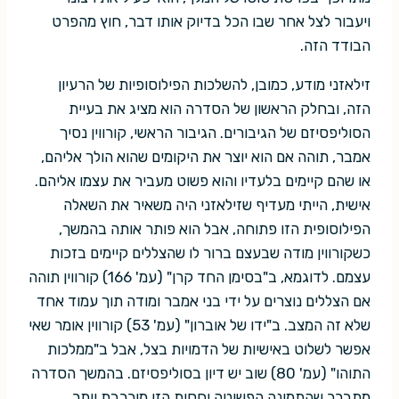
ויעבור לצל אחר שבו הכל בדיוק אותו דבר, חוץ מהפרט
הבודד הזה.
זילאזני מודע, כמובן, להשלכות הפילוסופיות של הרעיון
הזה, ובחלק הראשון של הסדרה הוא מציג את בעיית
הסוליפסיזם של הגיבורים. הגיבור הראשי, קורווין נסיך
אמבר, תוהה אם הוא יוצר את היקומים שהוא הולך אליהם,
או שהם קיימים בלעדיו והוא פשוט מעביר את עצמו אליהם.
אישית, הייתי מעדיף שזילאזני היה משאיר את השאלה
הפילוסופית הזו פתוחה, אבל הוא פותר אותה בהמשך,
כשקורווין מודה שבעצם ברור לו שהצללים קיימים בזכות
עצמם. לדוגמא, ב"בסימן החד קרן" (עמ' 166) קורווין תוהה
אם הצללים נוצרים על ידי בני אמבר ומודה תוך עמוד אחד
שלא זה המצב. ב"ידו של אוברון" (עמ' 53) קורווין אומר שאי
אפשר לשלוט באישיות של הדמויות בצל, אבל ב"ממלכות
התוהו" (עמ' 80) שוב יש דיון בסוליפסיזם. בהמשך הסדרה
מתברר שהתמונה הפשוטה יחסית הזו מורכבת יותר,