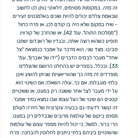
זה מזה. במקומות מסוימים, זילאזני נותן לנו לחשוב
שבאמת צללים יכולים להיות שונים באלמנטים זעירים
– שיח במקום שלא היה בו קודם לכן, או פרח כחול
("ממלכות התוהו", עמ' 42), או שהחרב של קורווין
תופיע כשהוא רוצה אותה, ובגדיו של ראנדום ישתנו
סביבו. מצד שני, הוא מדבר על אמבר כנמצאת "צל
אחד" מעבר לבסיס הדברים ("ידו של אוברון", עמ'
33), ובכלל, בספרים יש בהחלט הרושם שהצללים
מופרדים זה מזה כך שהווריאציות שניתן להשיג אינן
בלתי מוגבלות. אם כך, עולה השאלה אם השינוי הוא
על ידי מעבר לצל אחר ששונה רק במעט, או ששינויים
קטנים הם שינוי של הצל עצמו שבו נמצא נסיך אמבר.
זה קשור לדעתי גם בבעיה עקרונית של חזרה לעולם
מסוים ביקום של עולמות מרובים שנבדלים רק במעט.
הרי ברור, למשל, כי יכול להיות מספר עצום של עולמות
שהשינויים ביניהם בלתי ניתנים לחלוטין להבחנה: פרח