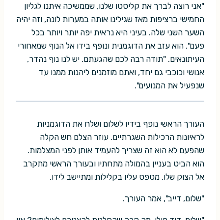
"אני רוצה לברך את קליסטו שלנו, שממשיכה איתנו לגליון
החמישי ברציפות מאז שגילינו אותה במערות לונה, וזה יהיה
השער השני שלה. בעיני היא נראית יפה יותר ויותר בכל
פעם". הוא עזב את הדוגמנית ונופף בידו אל הנוף שמאחורי
העיתונאים. "תודה רבה לכם שהגעתם. יש לנו נוף נהדר,
אנושי וכוכבי גם יחד, ואתם מוזמנים ליהנות ממנו עד
שנפעיל את המנועים".
העורך הראשי נופף בידיו לשלום ושלח את הדוגמניות
לראיונות הרכילות השגרתיים. עוזר הצלם חש הקלה
שהפעם לא הוא זה שצריך להעמיד אותן לפני המצלמות.
הוא הביט בעניין בהמולה מתחתיו ובעורך הראשי מתקרב
אל הצוק שלו, מטפס עליו בקלילות ומתיישב לידו.
"שלום, דייב", אמר העורך.
"שלום, דוד פולי. מה קרה שהחלטת להצטרף לצילומים? אין