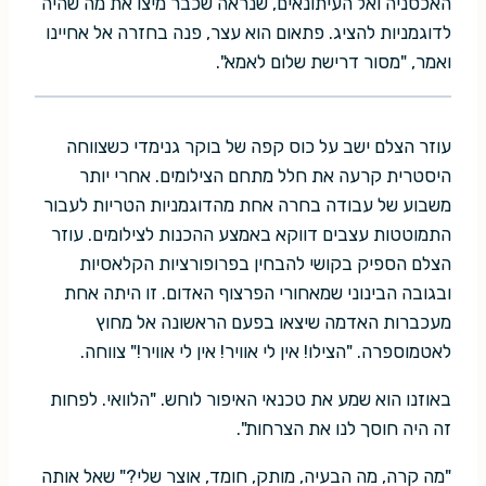
האכסניה ואל העיתונאים, שנראה שכבר מיצו את מה שהיה
לדוגמניות להציג. פתאום הוא עצר, פנה בחזרה אל אחיינו
ואמר, "מסור דרישת שלום לאמא".
עוזר הצלם ישב על כוס קפה של בוקר גנימדי כשצווחה
היסטרית קרעה את חלל מתחם הצילומים. אחרי יותר
משבוע של עבודה בחרה אחת מהדוגמניות הטריות לעבור
התמוטטות עצבים דווקא באמצע ההכנות לצילומים. עוזר
הצלם הספיק בקושי להבחין בפרופורציות הקלאסיות
ובגובה הבינוני שמאחורי הפרצוף האדום. זו היתה אחת
מעכברות האדמה שיצאו בפעם הראשונה אל מחוץ
לאטמוספרה. "הצילו! אין לי אוויר! אין לי אוויר!" צווחה.
באוזנו הוא שמע את טכנאי האיפור לוחש. "הלוואי. לפחות
זה היה חוסך לנו את הצרחות".
"מה קרה, מה הבעיה, מותק, חומד, אוצר שלי?" שאל אותה