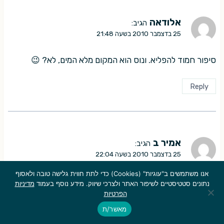
אלודאה
הגיב:
25 בדצמבר 2010 בשעה 21:48
סיפור חמוד להפליא. ונוס הוא המקום מלא המים, לא? 😉
Reply
אמיר ב
הגיב:
25 בדצמבר 2010 בשעה 22:04
אנו משתמשים ב"עוגיות" (Cookies) כדי לתת חווית גלישה טובה ולאסוף
ניטפוק פיזיקלי קטן – כמו הירח שלנו גם ירחי צדק "נעולים"
נתונים סטטיסטיים לשיפור האתר ולצרכי שיווק. מידע נוסף בעמוד
מדיניות
עליו, ככה שצדק לא יזרח או ישקע, הוא פשוט יוותר במקום.
הפרטיות
מאשר/ת
Reply