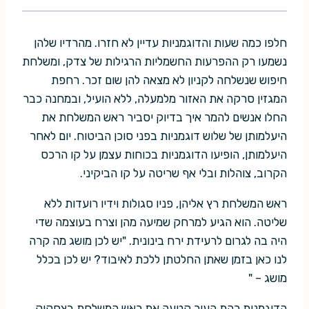
חלפו כמה שעות והדוגמניות עדיין לא חזרו. מהרדיו שלהן
נשמעו רק ההפרעות החשמליות הרגילות של צדק, ומשלחת
חיפוש שנשלחה לקניון לא מצאה להן שום זכר. רחפת
המגזין סרקה את האזור מלמעלה, ללא הועיל, ובמחנה כבר
החלו אנשים להמר איך בדיוק יסביר ראש המשלחת את
היעלמותן של שלוש דוגמניות בפני סוכן הביטוח. יום לאחר
היעלמותן, הופיעו הדוגמניות בכוחות עצמן על קו הרכס
הקרוב, צוהלות ובלי אף שריטה על קו הביקיני.
ראש המשלחת רץ אליהן, פניו סגולות וידיו רועדות ללא
שליטה. הוא הגיע למרחק שמיעה מהן וצרח בעוצמה שדי
היה בה לגרום לרעידת ירח בינונית. "יש לכן מושג מה קרה
לנו כאן בזמן שאתן החלטתן ללכת לאיבוד? יש לכן בכלל
מושג – "
הדוגמנית כהת העור קטעה את ראש המשלחת בצחקוק