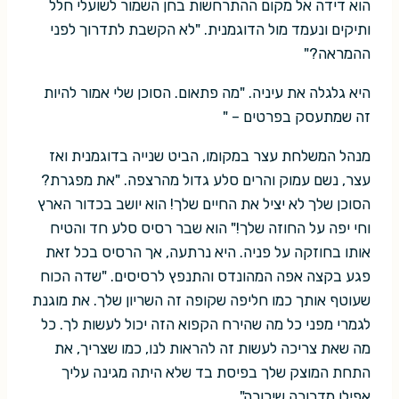
הוא דידה אל מקום ההתרחשות בחן השמור לשועלי חלל
ותיקים ונעמד מול הדוגמנית. "לא הקשבת לתדרוך לפני
ההמראה?"
היא גלגלה את עיניה. "מה פתאום. הסוכן שלי אמור להיות
זה שמתעסק בפרטים – "
מנהל המשלחת עצר במקומו, הביט שנייה בדוגמנית ואז
עצר, נשם עמוק והרים סלע גדול מהרצפה. "את מפגרת?
הסוכן שלך לא יציל את החיים שלך! הוא יושב בכדור הארץ
וחי יפה על החוזה שלך!" הוא שבר רסיס סלע חד והטיח
אותו בחוזקה על פניה. היא נרתעה, אך הרסיס בכל זאת
פגע בקצה אפה המהונדס והתנפץ לרסיסים. "שדה הכוח
שעוטף אותך כמו חליפה שקופה זה השריון שלך. את מוגנת
לגמרי מפני כל מה שהירח הקפוא הזה יכול לעשות לך. כל
מה שאת צריכה לעשות זה להראות לנו, כמו שצריך, את
התחת המוצק שלך בפיסת בד שלא היתה מגינה עליך
אפילו מדבורה שיכורה".