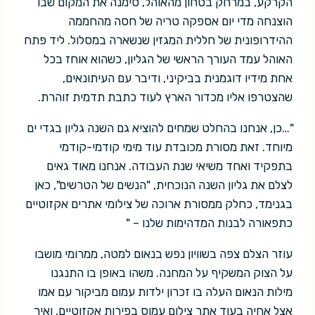
הקרקע, במרחק בטחון מהאוהל, סימנה את המקום שבו
הוצנחה מדי יום אספקה טריה של חסה מהחממה
ההידרופונית של חללית המגזין שנשארה במסלול. ליד פתח
האוהל עמד העורך הראשי של הגליון, כשהוא אוחז בכל
אחת מידיו דוגמנית בביקיני, ודיבר עם העיתונאים,
שהצטרפו אליו מכדור הארץ לעוד כתבת תדמית זוהרת.
"…כן, אנחנו בהחלט שמחים להוציא גם השנה גליון בגדי ים
מיוחד. זאת מסורת מכובדת עוד מימי קודמי-קודמי
בתפקיד ואחד משיאי שנת העבודה. אנחנו מאוד גאים
לצלם את גליון השנה הנוכחית, "הנשים של הטרשים", כאן
בגנימד, כחלק ממסורת ארוכה של צילומי אתרים אקזוטיים
כתפאורה לבנות המדהימות שלנו – "
עוזר הצלם צפה בשוויון נפש בנאום למטה, ממרומי מושבו
על הצוק המשקיף על המחנה. משהו באופן בו התנגנו
מילות הנאום העלה בו זכרון ילדות עמום מביקור עם אמו
אצל אחיה בעוד אתר צילום עמוס בפירות אקזוטיים, ואיך