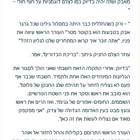
מאבק ושזה יהיה בדיוק כמו לצלם דוגמניות על חוף חולי –
"
" – ורק כשהחללית כבר היתה במסלול גילינו שכל גרגר
אבק בטבעות הוא בקוטר מטר" העורך הראשי עיווה את
פניו. "אתה זוכר איך קראו המתחרים שלנו לגליון הזה?"
עוזר הצלם החניק גיחוך. "בריכת הכדורים", אמר.
"בדיוק; אחרי התקלה הזאת חשבתי שאני הולך לסגור את
הגליונות המיוחדים האלו אחת ולתמיד. חשבתי שכבר אף
פעם לא נצליח לחזור על תהילת שלג החנקן של פלוטו".
הוא סובב את ראשו וסקר את פני השטח הטרשיים,
השוממים, החומים-אפורים של גנימד, ואז הרים את ראשו
ונעץ מבט בעין האדומה הגדולה של צדק. "אני מפקפק
מאוד אם נצליח לעשות את זה כאן".
העורך הראשי התרומם בקלילות והחל לחזור אל אוהל