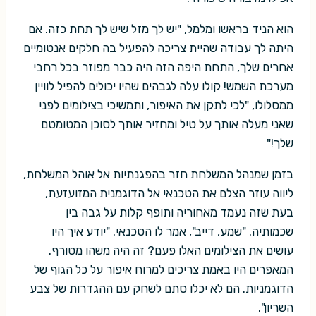
הוא הניד בראשו ומלמל, "יש לך מזל שיש לך תחת כזה. אם
היתה לך עבודה שהיית צריכה להפעיל בה חלקים אנטומיים
אחרים שלך, התחת היפה הזה היה כבר מפוזר בכל רחבי
מערכת השמש! קולו עלה לגבהים שהיו יכולים להפיל לוויין
ממסלולו, "לכי לתקן את האיפור, ותמשיכי בצילומים לפני
שאני מעלה אותך על טיל ומחזיר אותך לסוכן המטומטם
שלך!"
בזמן שמנהל המשלחת חזר בהפגנתיות אל אוהל המשלחת,
ליווה עוזר הצלם את הטכנאי אל הדוגמנית המזועזעת,
בעת שזה נעמד מאחוריה ותופף קלות על גבה בין
שכמותיה. "שמע, דייב", אמר לו הטכנאי. "יודע איך היו
עושים את הצילומים האלו פעם? זה היה משהו מטורף.
המאפרים היו באמת צריכים למרוח איפור על כל הגוף של
הדוגמניות. הם לא יכלו סתם לשחק עם ההגדרות של צבע
השריון".