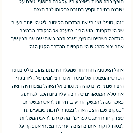
תופף כמה שניות באצבעותיו על גבה החשוף, טפח על
ישבנה בחיבה וקפץ בחזרה למקומו לצד הצלם.
"זהו, טופל. שיניתי את הגדרות הקיטוב. לא יהיו יותר בעיות
של השתקפות". הוא הביט למעלה אל הנקודה הבהירה
הגדולה בשמיים והוסיף, "אבל תהרוג אותי אם אני מבין איך
אתה יכול להרגיש השתקפויות מהדבר הקטן הזה".
אוהל האכסניה והזרקור שמעליו היו כתם צהוב בולט בנופו
הטרשי והמצולק של גנימד, אתר הצילומים של גליון בגדי
הים השנתי. אדם שהיה מתקרב אל האוהל מצפון היה רואה
את טלאי המטאורים שהודבק עליו ביום השני לנחיתה,
כאשר מנהל המשק הודיע בזחיחות לראש המשלחת,
"במקום שבו הוצב האוהל נצטרך לחכות שבועיים עד
שצדק יזרח וייכנס לפריים", מה שגרם לראש המשלחת
לנסות לדקור אותו בחצובה. ערימת מצנחי אספקה על