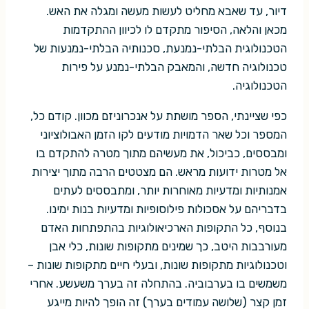
דיור, עד שאבא מחליט לעשות מעשה ומגלה את האש.
מכאן והלאה, הסיפור מתקדם לו לכיוון ההתקדמות
הטכנולוגית הבלתי-נמנעת, סכנותיה הבלתי-נמנעות של
טכנולוגיה חדשה, והמאבק הבלתי-נמנע על פירות
הטכנולוגיה.
כפי שציינתי, הספר מושתת על אנכרוניזם מכוון. קודם כל,
המספר וכל שאר הדמויות מודעים לקו הזמן האבולוציוני
ומבססים, כביכול, את מעשיהם מתוך מטרה להתקדם בו
אל מטרות ידועות מראש. הם מצטטים הרבה מתוך יצירות
אמנותיות ומדעיות מאוחרות יותר, ומתבססים לעתים
בדבריהם על אסכולות פילוסופיות ומדעיות בנות ימינו.
בנוסף, כל התקופות הארכיאולוגיות בהתפתחות האדם
מעורבבות היטב, כך שמינים מתקופות שונות, כלי אבן
וטכנולוגיות מתקופות שונות, ובעלי חיים מתקופות שונות –
משמשים בו בערבוביה. בהתחלה זה בערך משעשע. אחרי
זמן קצר (שלושה עמודים בערך) זה הופך להיות מייגע