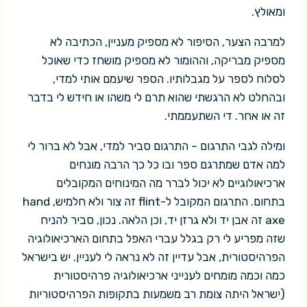
ומאולץ.
למרבה הצער, הסיפור לא מספיק מעניין, הכתיבה לא
מספיק מבריקה, וההומור לא מספיק מושחז כדי שאוכל
לסלוח לספר על מגבלותיו. הספר שיעמם אותי למדי,
ובהחלט לא הרגשתי שהוא תרם לי משהו או חידש לי בדבר
זה או אחר. די השתעממתי.
ומילה לגבי התרגום – התרגום סביר למדי, אבל לא ברור לי
למה אדם שמתרגם ספר ובו כל כך הרבה מונחים
ארכיאולוגיים לא יכול לברר מה המינוחים המקובלים
בתחום. התרגום המקובל ל-flint זה צור ולא חלמיש, hand
axe זה אבן יד ולא גרזן יד, וכן הלאה. נכון, סביר להניח
שזה מפריע לי רק בגלל עברי האפל בתחום הארכיאולוגיה
הפרהיסטורית, אבל עדיין זה לא נראה לי לעניין. יש בישראל
כמה וכמה מומחים לענייני ארכיאולוגיה פרהיסטורית
(ישראל היתה צומת רב משמעות בתקופות הפרהיסטוריות