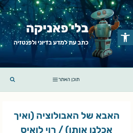
Ski
t
conten
בלי פאניקה
פתח סרגל נגישות
כתב עת למדע בדיוני ולפנטזיה
תוכן האתר
האבא של האבולוציה (ואיך
אכלנו אותו) / רוי לואיס