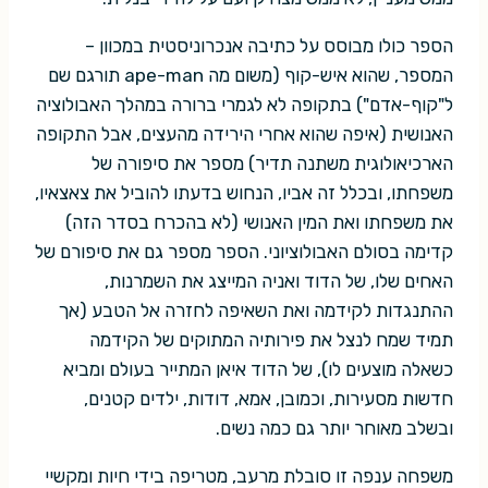
הספר כולו מבוסס על כתיבה אנכרוניסטית במכוון –
המספר, שהוא איש-קוף (משום מה ape-man תורגם שם
ל"קוף-אדם") בתקופה לא לגמרי ברורה במהלך האבולוציה
האנושית (איפה שהוא אחרי הירידה מהעצים, אבל התקופה
הארכיאולוגית משתנה תדיר) מספר את סיפורה של
משפחתו, ובכלל זה אביו, הנחוש בדעתו להוביל את צאצאיו,
את משפחתו ואת המין האנושי (לא בהכרח בסדר הזה)
קדימה בסולם האבולוציוני. הספר מספר גם את סיפורם של
האחים שלו, של הדוד ואניה המייצג את השמרנות,
ההתנגדות לקידמה ואת השאיפה לחזרה אל הטבע (אך
תמיד שמח לנצל את פירותיה המתוקים של הקידמה
כשאלה מוצעים לו), של הדוד איאן המתייר בעולם ומביא
חדשות מסעירות, וכמובן, אמא, דודות, ילדים קטנים,
ובשלב מאוחר יותר גם כמה נשים.
משפחה ענפה זו סובלת מרעב, מטריפה בידי חיות ומקשיי