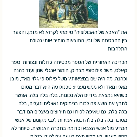
את "האבא של האבולוציה" סיימתי לקרוא לא מזמן, והפער
בין ההבטחה שלו ובין התוצאות הותיר אותי נטולת
התלהבות.
הכריכה האחורית של הספר מבטיחה גדולות ונצורות. ספר
קאלט, משל פילוסופי מבריק, הומור אנגלי שנון ועוד כהנה
וכהנה. מה היה שם במציאות? משל פילוסופי גלוי מאד, מובן
מאליו מאד ולא ממש מעניין: טכנולוגיה היא דבר מסוכן
כשהיא נמצאת בידיים הלא נכונות, בלה בלה בלה, אפשר
לתרץ את השאיפה לכוח בנימוקים נאצלים ונעלים, בלה
בלה בלה, גם שאיפה לכוח וגם תירוצים נאצלים הם דבר
מסוכן, בלה בלה בלה וכמה אמירות לגבי מקומם של אנשי
המדע מול אנשי הצבא וכדומה בחברה האנושית. סיפור לא
ממש מעניין, לא ממש מצחיק ועם עלילה די בנלית.