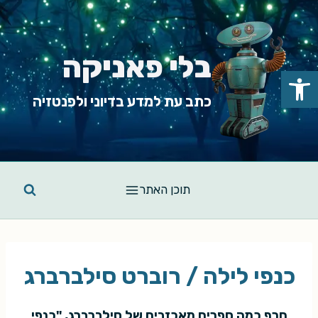
Ski
t
conten
בלי פאניקה
פתח סרגל נגישות
כתב עת למדע בדיוני ולפנטזיה
תוכן האתר
כנפי לילה / רוברט סילברברג
חרף כמה ספרים מאכזבים של סילברברג, "כנפי