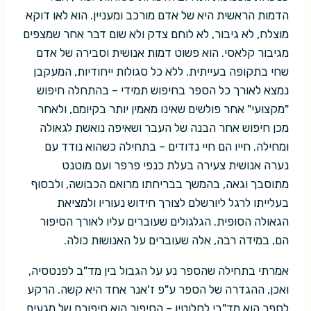
הדמות הראשית היא של אדם מורכב ומעניין. הוא לאו דוקא
מוצלח, לא גיבור, לא לוחם צדק ולא שום דבר אחר שמצפים
מגיבור קלאסי. הוא פשוט דמות אנושית וסבירה של אדם
שחי בתקופה בעייתית. ללא כל סגולות ייחודיות, המעקבן
נמצא לאורך כל הספר בחיפוש תמידי – בהתחלה חיפוש
"מקצועי" אחר פולשים שאינו מאמין יותר בקיומם, ולאחר
מכן חיפוש אחר הבנה של העבר ושאיפה נואשת לגאולה
ומחילה. חייו הם חיי נדודים – בתחילה כשהוא נודד עם
נערה אנושית צעירה בעלת כנפי פרפר ועם מוטנט
מתוסבך וגאה, בהמשך בבריחתו מרואם הכבושה, ולבסוף
בעלייתו לרגל ליורשלם לצורך חידוש נעוריו ולמציאת
הגאולה הסופית. הגלגולים שעוברים עליו לאורך הסיפור
הם, במידה רבה, אלה שעוברים על האנושות כולה.
אמרתי בתחילה שהספר נע על הגבול בין מד"ב לפנטסיה,
ואכן, ההגדרה של הספר ע"פ ז'אנר אחד היא קשה. הרקע
לספר הוא מד"בי לחלוטין – הסיפור הוא סיפורם של מגעים