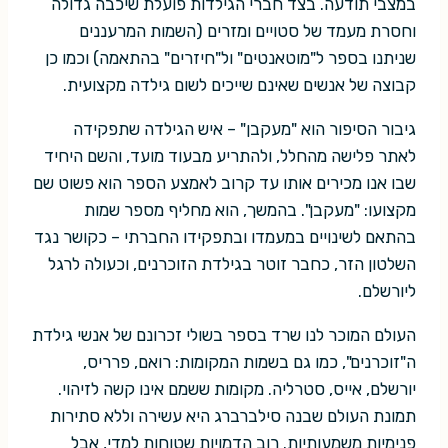
במצבי תודעה. בצד חברי הגילדות פועלת שיכבה גדולה
וחסרת מעמד של סטויים ומזרים (השמות המרעננים
שניתנו בספר ל"מוטאנטים" ול"חיזרים" בהתאמה) וכמו כן
קבוצה של אנשים שאינם שייכים לשום גילדה מקצועית.
גיבור הסיפור הוא "מעקבן" – איש הגילדה שתפקידה
לאתר פלישה מהחלל, ולהתריע מבעוד מועד, והשם היחיד
שבו אנו מכירים אותו עד קרוב לאמצע הספר הוא פשוט שם
מקצועו: "מעקבן". בהמשך, הוא מחליף מספר שמות
בהתאם לשינויים במעמדו ובתפקידו החברתי – כקושר נגד
השלטון הזר, כחבר זוטר בגילדת הזוכרנים, וכעולה לרגל
ליורשלם.
העולם המוכר לנו שרד בספר בשולי זכרונם של אנשי גילדת
ה"זוכרנים", כמו גם בשמות המקומות: רואם, פרריס,
יורשלם, אייס, סטרליה. מקומות ששמם אינו קשה לזיהוי.
תמונת העולם שבנה סילברברג היא עשירה וללא סתירות
פנימיות משמעותיות. רוב הדמויות שטוחות למדי, אבל