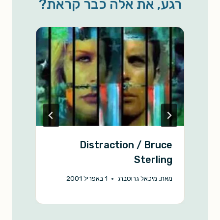
רגע, את אלה כבר קראת?
i
A
o
n
p
o
k
p
k
Distraction / Bruce
ה
Sterling
מ
מאת:
מיכאל גרוסברג
1 באפריל 2001