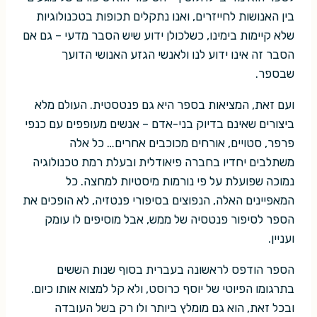
בין האנושות לחייזרים, ואנו נתקלים תכופות בטכנולוגיות
שלא קיימות בימינו, כשלכולן ידוע שיש הסבר מדעי – גם אם
הסבר זה אינו ידוע לנו ולאנשי הגזע האנושי הדועך
שבספר.
ועם זאת, המציאות בספר היא גם פנטסטית. העולם מלא
ביצורים שאינם בדיוק בני-אדם – אנשים מעופפים עם כנפי
פרפר, סטויים, אורחים מכוכבים אחרים… כל אלה
משתלבים יחדיו בחברה פיאודלית ובעלת רמת טכנולוגיה
נמוכה שפועלת על פי נורמות מיסטיות למחצה. כל
המאפיינים האלה, הנפוצים בסיפורי פנטזיה, לא הופכים את
הספר לסיפור פנטסיה של ממש, אבל מוסיפים לו עומק
ועניין.
הספר הודפס לראשונה בעברית בסוף שנות הששים
בתרגומו הפיוטי של יוסף כרוסט, ולא קל למצוא אותו כיום.
ובכל זאת, הוא גם מומלץ ביותר ולו רק בשל העובדה