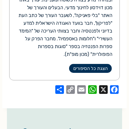
מכון דוידסון לחינוך מדעי, הבעלים והעורך של
האתר "בלי פאניקה", לשעבר העורך של כתב העת
"לפריקון", חבר בוועד האגודה הישראלית למדע
בדיוני ולפנטסיה וחבר בצוותי העריכה של "המימד
העשירי" ו"חלומות באספמיה". מחבר הפרק על
ספרות הפנטזיה בספר "סוגות בספרות
הפופולרית" (מכון מופ"ת).
הצגת כל הסיפורים
S
C
E
W
X
F
h
o
m
h
a
a
p
a
a
c
r
y
i
t
e
e
L
l
s
b