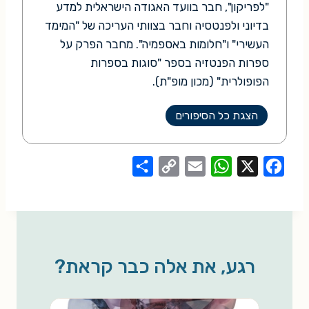
"לפריקון", חבר בוועד האגודה הישראלית למדע
בדיוני ולפנטסיה וחבר בצוותי העריכה של "המימד
העשירי" ו"חלומות באספמיה". מחבר הפרק על
ספרות הפנטזיה בספר "סוגות בספרות
הפופולרית" (מכון מופ"ת).
הצגת כל הסיפורים
S
C
E
W
X
F
h
o
m
h
a
a
p
a
a
c
r
y
i
t
e
e
L
l
s
b
רגע, את אלה כבר קראת?
i
A
o
n
p
o