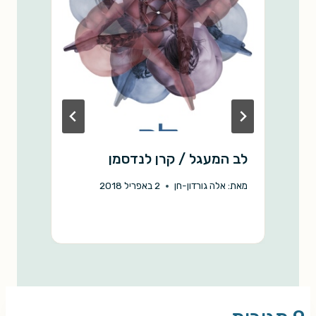
k
p
k
לב המעגל / קרן לנדסמן
ה
ג
מאת:
אלה גורדון-חן
2 באפריל 2018
מ