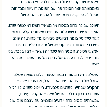
מאמרים שנלקחו כביכול מהקורס למצרפי המקרים.
באמצעותם יוצר הסופר פה ושם הפוגות רגעיות ומבדחות
מהעלילה העיקרית שמחפות על הכתיבה הרזה שלו.
העולם שבונה בלום מסקרן אך משאיר רושם לא לגמרי שלם.
הוא בורא ישויות שמנהלות את חיינו מאחורי הקלעים ורומז
לעוד שלל מקצועות דמיוניים סבירים עוד פחות. זה עולם
שיש בו יד מכוונת, בירוקרטיה שלמה עם כללים, נהלים
ואמצעי אכיפה. הבעיה היא שכך זה נשאר – רמז בלבד, בלי
שום ניסיון לענות על השאלה מי מנהל את העולם ומה הוא
רוצה.
השאלה הזאת מהותית מאוד לספר. בלבו נמצאת שאלה
הגורל מול הרצון החופשי. אחרי הכל, אם אפילו צירופי
המקרים שבחיינו נשלטים מלמעלה, מי יכול לשלוט בגורלו?
אותו דבר נכון גם לחייהם של מצרפי המקרים עצמם,
שמשרתים בוסים בלתי ידועים ומוצאים את עצמם שוב ושוב
ככלים במשחקם של כוחות טמירים וחזקים מהם.