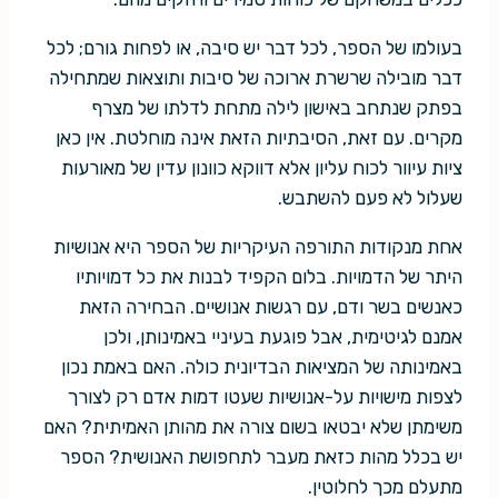
בעולמו של הספר, לכל דבר יש סיבה, או לפחות גורם; לכל
דבר מובילה שרשרת ארוכה של סיבות ותוצאות שמתחילה
בפתק שנתחב באישון לילה מתחת לדלתו של מצרף
מקרים. עם זאת, הסיבתיות הזאת אינה מוחלטת. אין כאן
ציות עיוור לכוח עליון אלא דווקא כוונון עדין של מאורעות
שעלול לא פעם להשתבש.
אחת מנקודות התורפה העיקריות של הספר היא אנושיות
היתר של הדמויות. בלום הקפיד לבנות את כל דמויותיו
כאנשים בשר ודם, עם רגשות אנושיים. הבחירה הזאת
אמנם לגיטימית, אבל פוגעת בעיניי באמינותן, ולכן
באמינותה של המציאות הבדיונית כולה. האם באמת נכון
לצפות מישויות על-אנושיות שעטו דמות אדם רק לצורך
משימתן שלא יבטאו בשום צורה את מהותן האמיתית? האם
יש בכלל מהות כזאת מעבר לתחפושת האנושית? הספר
מתעלם מכך לחלוטין.