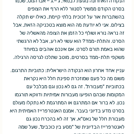
הנקודה האחרונה נוגעת לבמאי, ג'יי.ג'יי אברהמס, שכמו
בסרט הקודם ממשיך לסנוור ללא הרף את הצופים
בהשתברות אור על זכוכית בלתי קיימת, כאילו יש תקלה
בצילום. אני לא יודעת מה הוא מוצא בטכניקה הזאת, אבל
זה נראה נורא ושולף כל הזמן את הצופה מהאשליה של
הסרט. והתלת-ממד? הוא עשוי לא רע, אבל לא הרגשתי
שהוא באמת תורם לסרט. אם אינכם אוהבים במיוחד
משקפי תלת-ממד בסרטים, מוטב שתלכו לגרסה הרגילה.
עניין אחד אחרון הוא הנקודה הישראלית: כתוביות התרגום.
משום מה כל פעם שמוזכרת ספינת חלל היא נקראת
בכתוביות "מעבורת". זה גם לא נכון וגם מבלבל עם
המקומות שבהם הופיעו מעבורות אמיתיות ודווקא תורגמו
נכון. לא ברור אם המתרגם או המתרגמת לא נתקלו מעולם
בסרט מדע בדיוני בעבר. אמנם האנטרפרייז האמיתית היא
מעבורת חלל של נאס"א, אך זה לא בהכרח נכון גם
לאנטרפרייז הבדיונית של "מסע בין כוכבים", שעל שמה