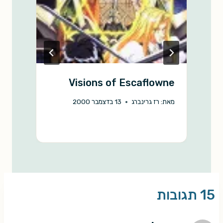
.
Visions of Escaflowne
מאת:
רז גרינברג
13 בדצמבר 2000
מ
15 תגובות