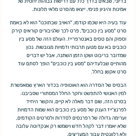
בדיוני, שבאים בדרך כלל עם דרישות גבוהות יחסית של
אמינות והיגיון פנימי, ייצאו מהסרט מלאי תלונות.
עוד בעיה היא שכמו קודמו, "האויב שבתוכנו" הוא לא באמת
סרט "מסע בין כוכבים", פרט לכך שלגיבורים קוראים קירק
וספוק והם טסים באנטרפרייז. העולם הזה של מסע בין
כוכבים בא עם מטען תרבותי ודמויות מגובשות. נכון
שמדובר בריבוט ושקו הזמן השתנה, אבל יש דברים
מהותיים שבלעדיהם "מסע בין כוכבים" הופך לסתם עוד
סרט אקשן בחלל.
הבסיס של הסדרה הוא האוטופיה בכדור הארץ שמאפשרת
למין האנושי להתפשט וחקר החלל המסתורי שסביבנו.
בסרט הזה, שום דבר מאלה לא קיים, והקשר היחיד
לפרנצ'ייז הענק של מסע בין כוכבים הוא שמות הדמויות
וערימה גדולה של רפרנסים לסדרות ולסרטים הקודמים,
שלא יאמרו דבר לקהל חדש וישמשו רק אנקדוטה עלובה
ולא רלוונטית עבור המעריצים.