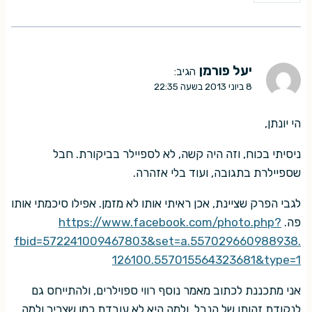
יעל פורמן
הגיב:
8 ביוני 2013 בשעה 22:35
הי יונתן,
ניסיתי בכוח, וזה היה קשה, לא לספיילר בביקורת. חבל
שספיילרת בתגובה, ועוד בלי אזהרה.
לגבי הפרק שציינת, אכן ראיתי אותו לא מזמן. אפילו סיכמתי אותו
פה.
https://www.facebook.com/photo.php?
fbid=572241009467803&set=a.557029660988938.
126100.557015564323681&type=1
אני מתכננת לכתוב מאמר נוסף רווי ספוילרים, ולהתייחס גם
לנקודת זהותו של הנבל, ולמה היא לא עובדת כמו שצריך ולמה