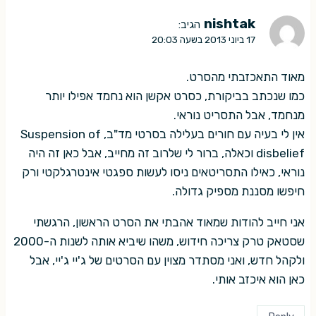
nishtak
הגיב:
17 ביוני 2013 בשעה 20:03
מאוד התאכזבתי מהסרט.
כמו שנכתב בביקורת, כסרט אקשן הוא נחמד אפילו יותר
מנחמד, אבל התסריט נוראי.
אין לי בעיה עם חורים בעלילה בסרטי מד"ב, Suspension of
disbelief וכאלה, ברור לי שלרוב זה מחייב, אבל כאן זה היה
נוראי, כאילו התסריטאים ניסו לעשות ספגטי אינטרגלקטי ורק
חיפשו מסננת מספיק גדולה.
אני חייב להודות שמאוד אהבתי את הסרט הראשון, הרגשתי
שסטאק טרק צריכה חידוש, משהו שיביא אותה לשנות ה-2000
ולקהל חדש, ואני מסתדר מצוין עם הסרטים של ג'יי ג'יי, אבל
כאן הוא איכזב אותי.