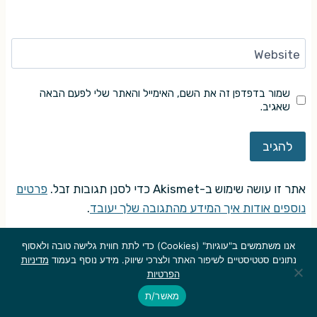
Website
שמור בדפדפן זה את השם, האימייל והאתר שלי לפעם הבאה
שאגיב.
אתר זו עושה שימוש ב-Akismet כדי לסנן תגובות זבל.
פרטים
נוספים אודות איך המידע מהתגובה שלך יעובד
.
אנו משתמשים ב"עוגיות" (Cookies) כדי לתת חווית גלישה טובה ולאסוף
נתונים סטטיסטיים לשיפור האתר ולצרכי שיווק. מידע נוסף בעמוד
מדיניות
הפרטיות
© אם לא צוין אחרת, זכויות היוצרים על כל התכנים הערוכים המתפרסמים
מאשר/ת
באתר שייכות ל"בלי פאניקה" ולכותבים. אין להעתיק, לשכפל, להקליט,