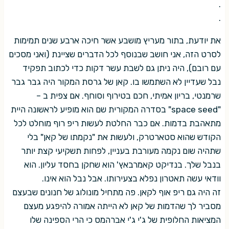
.
.
את יודעת, בתור מעריץ מושבע אשר חיכה ארבע שנים תמימות
לסרט הזה, אני חושב שבנוסף לכל הדברים שציינת (ואני מסכים
עם רובם), היה ניתן גם לשבת עשר דקות כדי לכתוב תפקיד
נבל שעדיין לא השתמשו בו. קאן של גרסת המקור היה גבר גבר
שרמנטי, בריון אמיתי, חכם בטירוף וסוחף. אם צפית ב –
"space seed" בסדרה המקורית שם הוא מופיע לראשונה היית
מתאהבת בדמות. אם כבר החלטת לעשות ריפ רוף מוחלט לכל
הקודש שהוא סטארטרק, ולעשות את "נקמתו של קאן" בלי
שתהיה שום נקמה מעורבת בעניין, לפחות תשקיעי קצת יותר
בנבל שלך. בנדיקט קאמרבאץ' הוא שחקן בחסד עליון. הוא
וודאי עשה תאטרון נפלא בצעירותו. אבל נבל הוא אינו.
זה היה גם ריפ אוף לקאן. פה מתחיל מונולוג של חנונים שבעצם
מסביר לך שהדמות של קאן לא הייתה אמורה להיפגע מעצם
המציאות החלופית של ג'י ג'י אברהמס כי הרי הספינה שלו