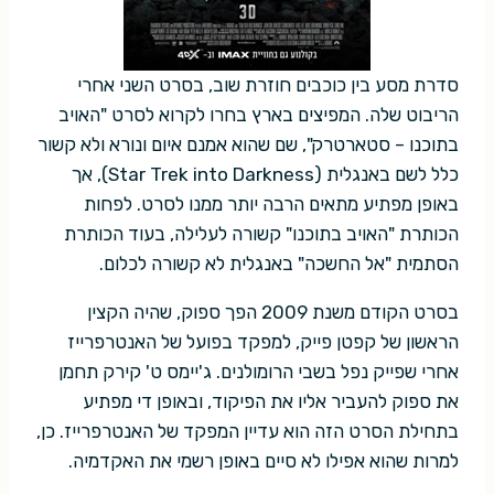
סדרת מסע בין כוכבים חוזרת שוב, בסרט השני אחרי
הריבוט שלה. המפיצים בארץ בחרו לקרוא לסרט "האויב
בתוכנו – סטארטרק", שם שהוא אמנם איום ונורא ולא קשור
כלל לשם באנגלית (Star Trek into Darkness), אך
באופן מפתיע מתאים הרבה יותר ממנו לסרט. לפחות
הכותרת "האויב בתוכנו" קשורה לעלילה, בעוד הכותרת
הסתמית "אל החשכה" באנגלית לא קשורה לכלום.
בסרט הקודם משנת 2009 הפך ספוק, שהיה הקצין
הראשון של קפטן פייק, למפקד בפועל של האנטרפרייז
אחרי שפייק נפל בשבי הרומולנים. ג'יימס ט' קירק תחמן
את ספוק להעביר אליו את הפיקוד, ובאופן די מפתיע
בתחילת הסרט הזה הוא עדיין המפקד של האנטרפרייז. כן,
למרות שהוא אפילו לא סיים באופן רשמי את האקדמיה.