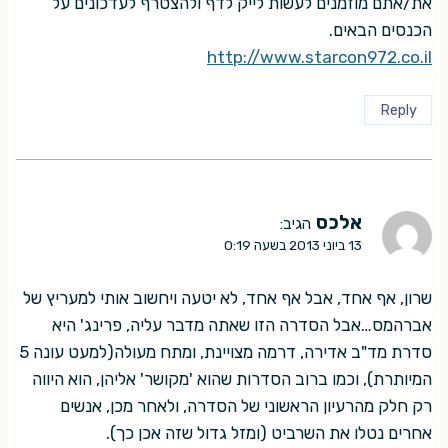
את/אתם מוזמנים לעשות לייק לדף ולהצטרף לעדכונים על
הכנסים הבאים.
http://www.starcon972.co.il
Reply
אלכס
הגיב:
13 ביוני 2013 בשעה 0:19
שרון, אף אחד, אבל אף אחד, לא יטעה ויחשוב אותי למעריץ של
אברהמס…אבל הסדרה הזו שאתה מדבר עליה, פרינג' היא
סדרת מד"ב אדירה, דרמה מצויינת, ומתח מעולה(למעט עונה 5
המיותרת), וכמו ברוב הסדרות שהוא 'מקושר' אליהן, הוא היווה
רק חלק מהרעיון הראשוני של הסדרה, ולאחר מכן, אנשים
אחרים נטלו את השרביט (ומזל גדול שזה אכן כך).