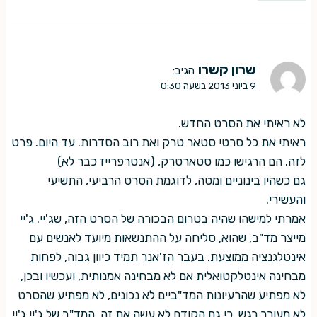
שרון קשרו
הגיב:
9 ביוני 2013 בשעה 0:30
לא ראיתי את הסרט החדש.
ראיתי את כל סרטי סטאר טרק ואת רוב הסדרות. עד היום. פרט
לזה. הם הרגישו כמו סטארטרק, (אנטרפרייז כבר לא)
גם כשהיו בינוניים ומטה, לדוגמת הסרט הרביעי, התשיעי
והעשירי.
אמרתי למישהו שהיה בטרום הבכורה של הסרט הזה, שג'יי. ג'יי
מייצר מד"ב, שהוא, סליחה על ההתנשאות מיועד לאנשים עם
אינטלגנציה ממוצעת. בעבר הז'אנר תמיד כיוון גבוה, לפחות
מבחינה אינטלקטואלית אם לא מבחינה אמנותית, ועכשיו ובכן,
לא מפתיע שהרעיונות המד"ביים לא נכונים, לא מפתיע שהסרט
לא מעורר רגש, כי גם הקודם לא עשה את זה. המד"ב של ג'יי ג'יי