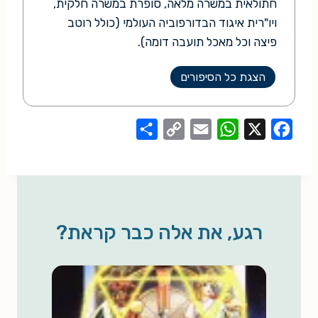
חתולאית במשרה מלאה, סופרת במשרה חלקית,
ויו"רית איגוד הבדורפוביה העולמי (כולל רוטב
פיצה וכל מאכל תועבה דומה).
הצגת כל הסיפורים
S
C
E
W
X
F
h
o
m
h
a
a
p
a
a
c
r
y
i
t
e
e
L
l
s
b
רגע, את אלה כבר קראת?
i
A
o
n
p
o
k
p
k