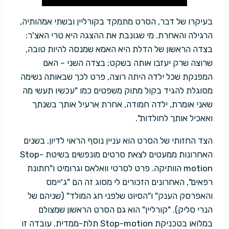
בעיקרו של דבר, הסרט מתמקד בקורליין ובשתי אמהותיה,
הרגילה והאחרת. מי שגונבת את ההצגה היא טרי האצ'ר:
בצדה הראשון של הדלת היא האמא שמנסה להיות טובה,
שרוצה שרק יעזבו אותה בשקט; בצדה השני – האם
המפנקת שכל ילדה היתה רוצה, פרט לכך שבאותה נשימה
מסוגלת להגיד בקול מתוק משפטים כמו "עכשיו תעשי מה
שאני אומרת, ילדה חמודה, אחרת ארעיל אותך בשנתך
ואאכיל אותך לחולדות".
הצד החזותי של הסרט הוא עניין נוסף הראוי לדיון. בשנים
האחרונות ממעטים לצאת סרטים מונפשים בשיטת Stop-
motion הוותיקה. פרט לסרטי וואלאס וגרומיט ו"חתונת
רפאים", האחרונים הזכורים לי מסוג זה הם "ג'יימס
והאפרסק הענק" ו"הסיוט שלפני חג המולד" (שניהם של
הנרי סליק). "קורליין" הוא גם הסרט הראשון שמצולם
במלואו בטכניקת Stop-motion תלת-ממדית. עובדה זו