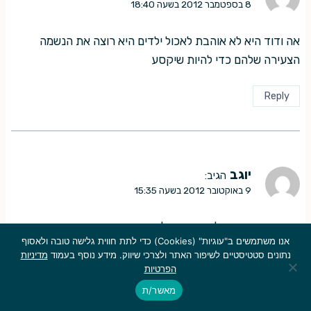
8 בספטמבר 2012 בשעה 18:40
אה ודוד היא לא אוהבת לאכול ילדים היא רוצה את הנשמה
הצעירה שלהם כדי להיות שיקסע
Reply
יוגב
הגיב:
9 באוקטובר 2012 בשעה 15:35
הסרט היה בהתחלה יפה והכול עד שהיתה הפסקה ראיתי
אנו משתמשים ב"עוגיות" (Cookies) כדי לתת חווית גלישה טובה ולאסוף
תסרט הזה בגיל 9 אחרי ההפסקה זה התחיל להיות נוראי
נתונים סטטיסטיים לשיפור האתר ולצרכי שיווק. מידע נוסף בעמוד
מדיניות
השירים היו מפחידים האמא שהיא רזתה היא מאוד הפחידה אותי
הפרטיות
באמצע הסרט יצאתי בוכה עם דמעות בעיניים ואמא שלי אני
מאשר/ת
ואחותי התללנו על הסרט הזה ובסוף קיבלנו כרטיס לסרט אחר