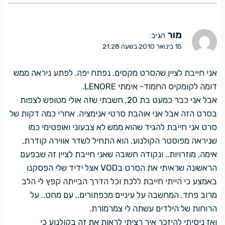
מור
הגיב:
15 בינואר 2010 בשעה 21:28
אני חייבת לציין שהסרט מקסים, נפתח יפה. לפתע ניראה ממש
דומה לקומקיס החמוד- אימתי LENORE.
אבל אני כבר כמעט בת 20, חשבתי שזה אולי מטופש לצפות
בסרט הזה אבל אני אוהבת סרטי אנימציה. אחרי כמה דקות של
סרט אני חייבת להגיד שהוא ממש לא צבעוני ואופטימי כמו
שניראה מפוסטר הקולנוע. הוא התחיל לשדר אווירה קודרת,
אימה, מוזרויות.. ונקודה חשובה שאני חייבת לציין זה שבפעם
הראשונה שראיתי את הסרט בVOD אצל ידיד שלי הפסקנו
באמצע כי הייתי חייבת ללכת וכל הדרך הבייתה קפץ לי הלב
מרוב פחד. המחשבה על עיניים מכפתורים.. עם מחט.. על
הרוחות של הילדים עשתה לי צמרמורת.
ואז ניסיתי להיזכר איך רציתי לראות את זה בקולנוע כי