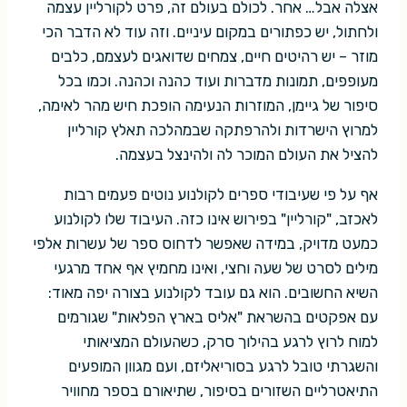
אצלה אבל… אחר. לכולם בעולם זה, פרט לקורליין עצמה
ולחתול, יש כפתורים במקום עיניים. וזה עוד לא הדבר הכי
מוזר – יש רהיטים חיים, צמחים שדואגים לעצמם, כלבים
מעופפים, תמונות מדברות ועוד כהנה וכהנה. וכמו בכל
סיפור של גיימן, המוזרות הנעימה הופכת חיש מהר לאימה,
למרוץ הישרדות ולהרפתקה שבמהלכה תאלץ קורליין
להציל את העולם המוכר לה ולהינצל בעצמה.
אף על פי שעיבודי ספרים לקולנוע נוטים פעמים רבות
לאכזב, "קורליין" בפירוש אינו כזה. העיבוד שלו לקולנוע
כמעט מדויק, במידה שאפשר לדחוס ספר של עשרות אלפי
מילים לסרט של שעה וחצי, ואינו מחמיץ אף אחד מרגעי
השיא החשובים. הוא גם עובד לקולנוע בצורה יפה מאוד:
עם אפקטים בהשראת "אליס בארץ הפלאות" שגורמים
למוח לרוץ לרגע בהילוך סרק, כשהעולם המציאותי
והשגרתי טובל לרגע בסוריאליזם, ועם מגוון המופעים
התיאטרליים השזורים בסיפור, שתיאורם בספר מחוויר