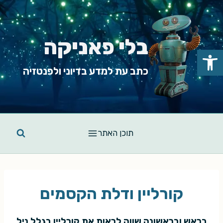
Ski
t
conten
בלי פאניקה
פתח סרגל נגישות
כתב עת למדע בדיוני ולפנטזיה
תוכן האתר
קורליין ודלת הקסמים
בראש ובראשונה שווה לראות את קורליין בגלל ניל