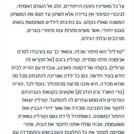
על כל מאפייניו וחוקיו הייחודיים, זולג אל העולם האמיתי.
לגיבורי הסיפור אין ברירה אלא לשחק עד תומו את המשחק
המשונה שאליו נקלעו. גם כתיבתו לילדים משתמשת באותו
סגנון ייחודי, אשר מוציא מתחת עטו סיפורי בוגרים,
מורכבים ובלתי רגילים.
"קורליין" הוא סיפור שכזה, ונשאר כך גם בעיבודו לסרט
אנימציה תלת-ממדית. קורליין ג'ונס (אל תקראו לה
קרוליין), בקולה של דקוטה פאנינג, עוברת עם הוריה לבית
חדש בעיר חדשה. כמו כל ילדה שצריכה להתנתק מכל מה
שהיא מכירה, היא אינה מרוצה מהתהליך. נוסף לכך, הוריה
(טרי האצ'ר וג'ון הודג'מן) שקועים בקנאות בענייניהם
הפרטיים ולא ממש עוזרים לה להסתגל. קורליין יוצאת
לחקור את הסביבה ומכירה את שאר דיירי הבניין ואת
החתול המשוטט. כשמתחיל לרדת גשם וקורליין נשארת
משועממת, אביה שולח אותה לחקור את הבית. אחרי
שסיימה לספור את כל החלונות והעכבישים והתמודדה עם