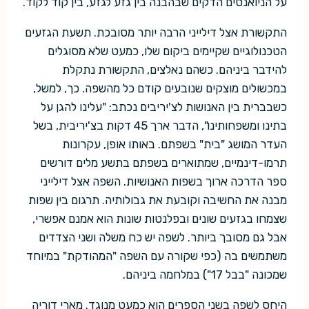
על הניואנסים הדקים שבהבנה בין גזע לגזע, בין קוד לקוד.
התקשורת אצל דילייני הרבה יותר מסובכת. תשעת הגזעים
הטכנולוגיים שקיימים ביקום שלו, כמעט שלא מסוגלים
להידבר ביניהם. כשהם נאלצים, התקשורת נתקלת
במכשולים מוצקים שנובעים קודם כל מהשפה. כך, למשל,
כשבברית בין האנושות לצ'יריבים נכתב: "עלינו להגן על
בתינו ומשפחותינו", הדבר ארך 45 דקות בצ'יריבית, בשל
העדר המושג "בית" בשפתם. באותו אופן, עקרונות
תרמו-דינמיים, שמתוארים בשפתם בתשע מלים דורשים
ספר הדרכה ארוך בשפות האנושיות. השפה אצל דילייני
מבנה את החשיבה וקובעת את גבולותיה. תרגום בין שפות
שצמחו בגזעים שונים ובפלנטות שונות הוא אמנם אפשרי,
אבל גם מסובך ביותר. לשפה יש כח משלה ושני הצדדים
משתמשים בה (כפי שקורה עם השפה "המהודקת" במיוחד
שמכונה "בבל 17") במלחמה ביניהם.
היחס לשפה בשני הספרים הוא כמעט מנוגד. מארי דוריה