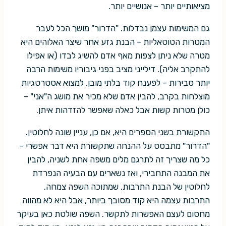
מציאותיים יותר – אנושיים יותר.
גם המשימות עצמן נבדלות. "הדרור" מושך הכל לעבר
המטרות הטוטאליות – הבנת גזע אחר שיצר האלוהים היא
מטרה שלא ניתן לצפות מאף אדם להשיג לבדו (או אפילו
להתקרב אליה). דילייני מציב בפני גיבוריו משימות הרבה
יותר סבירות – לפענח קוד בלתי מובן, למצוא אסטרטגיות
מוצלחות בקרב, להבין אדם שלא מכיר את מושג ה"אני" –
כולן מטרות קשות אבל כאלה שאפשר להזדהות איתן.
התקשורת בשני הספרים היא, אם כן, עניין שונה לחלוטין.
"הדרור" מתבסס על ההנחה שתקשורת היא דבר אפשרי –
כל מה שצריך זה לתרגם מלים משפה אחת לשניה, להבין
את המבנה התחבירי, ואז נשארים עם הבעיה הנפרדת
לחלוטין של הבנת התרבות, שמתוכה השפה צמחה.
התרבות עצמה היא קוד מסובך ביותר, אבל היא לא מהווה
מחסום לעצם האפשרות לתקשר. השפה שולטת כאן בעיקר