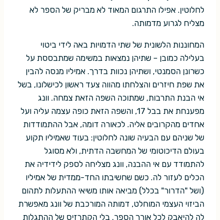
לחלוטין. אפילו התרגום המאוד לא מבריק של הספר לא
מצליח לגרוע מדמותה.
המחוננות הלשונית של שתי הדמויות באה לידי ביטוי
בעלילה כמובן – שתיהן נמצאות במשימה שמתבססת על
כשרונן הסמנטי, ושתיהן נכוות בדרך. אמיליו מנסה להבין
את שפת חיזרים והצלחתו מהווה צעד ראשון לכישלונו, בשל
אי הבנת התרבות, שמתוכה השפה הזאת צמחה. וונג
מפענחת את בבל 17, והשפה הזאת כופה עצמה עליה ועל
אחדים מהקרובים אליה. לכאורה דומה, אבל ההתמודדות
של שניהם עם הבעיה שונה לחלוטין: בעוד שאמיליו תקוע
בעולם הדיכוטומי של המחשבה הדתית, ולא מסוגל
להתמודד עם אי ההבנה, וונג מצליחה לספק לידידיה את
הכלים לעזור לה. כשם שחשיבתו החד-ממדית של אמיליו
(ושל "הדרור" בכלל) מביאה אותו משיאי ההתעלות לתהום
הביזוי העצמי המוחלט, דמותה המורכבת של וונג מאפשרת
לה להיאבק לכל אורך הספר. בלי הקתרזיס של ההתגלות