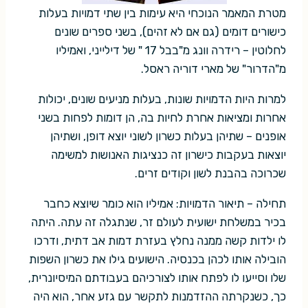
מטרת המאמר הנוכחי היא עימות בין שתי דמויות בעלות
כישורים דומים (גם אם לא זהים), בשני ספרים שונים
לחלוטין – רידרה וונג מ"בבל 17 " של דילייני, ואמיליו
מ"הדרור" של מארי דוריה ראסל.
למרות היות הדמויות שונות, בעלות מניעים שונים, יכולות
אחרות ומציאות אחרת לחיות בה, הן דומות לפחות בשני
אופנים – שתיהן בעלות כשרון לשוני יוצא דופן, ושתיהן
יוצאות בעקבות כישרון זה כנציגות האנושות למשימה
שכרוכה בהבנת לשון וקודים זרים.
תחילה – תיאור הדמויות: אמיליו הוא כומר שיוצא כחבר
בכיר במשלחת ישועית לעולם זר, שנתגלה זה עתה. היתה
לו ילדות קשה ממנה נחלץ בעזרת דמות אב דתית, ודרכו
הובילה אותו לכהן בכנסיה. הישועים גילו את כשרון השפות
שלו וסייעו לו לפתח אותו לצורכיהם בעבודתם המיסיונרית,
כך, כשנקרתה ההזדמנות לתקשר עם גזע אחר, הוא היה