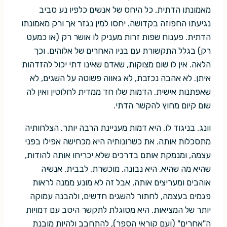
מאמונתו הדתית, כל היחס של אנשים כלפיו נע סביב
נגיעתו החפוזה בקדושה. יחסו למין נגזר אך ורק מאמונתו
הדתית. פענוח שפות זרות מעניק לו אושר רק (או כמעט
רק) בגלל התקשורת עם בניו האחרים של אלוהים, וכך
הלאה. אין לו שום מצוקות, שאדם שאינו דתי יכול להזדהות
איתן. לא אהבה נכזבת, לא גאווה פשוטה על השגים, לא
שאפתנות אישית. הדמות שלו חד ממדית לחלוטין ואין לה
שום קיום מחוץ להקשר הדתי.
וונג, בניגוד לו, היא דמות מעניינת הרבה יותר. הצלחותיה
מתסכלות אותה. את כשרונותיה היא מכחישה אפילו בפני
עצמה, ומנמקת אותם בדרכים שלא יכריחו אותה להודות,
שהיא מה שהיא. היא נבונה, מוכשרת, לבבית, אנשיה
אוהבים ומעריצים אותה, אבל זה לא מונע ממנה לראות
פגמים בעצמה, לחתור להשגים חדשים, ולהבנה עמוקה
יותר של המציאות. היא מסוגלת לתקשר היטב עם דמויות
ה"אחרים" (ועם קוראי הספר), להתחבב ולהיות מובנת