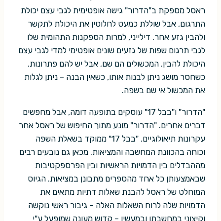
ראסל מספקת ב"הדרור" גישה אופטימית לגבי עצם יכולת
התרגום, אבל שוללת כמעט לחלוטין את היכולת לתקשר
ולהבין גזע אחר. דילייני, למרות הספקנות התהומית שלו
לגבי תרגום שפות של גזעים שונים אופטימי למדי לגבי עצם
היכולת להבין. המכשולים הם שם, אבל יש להם פתרונות.
כשחסר מושג ניתן לבנות אותו, כשאין הבנה – ניתן לגלות
את המכשול אי שם בשפה.
"הדרור" ו"בבל 17" עוסקים בתופעה דומה, אבל מחפשים
דברים אחרים. "הדרור" מונע מתוך החיפוש של ראסל אחר
עקרונות תיאולוגיים. "בבל 17" ממוקד בשאלת השפה
וכוחה בהכוונת המחשבה והמציאות. מכאן גם נובעים רבים
מההבדלים בין הדמויות הראשיות ובין הפרספקטיבות
שבאמצעותן כל אחד מהספרים מתבונן במציאות. הגיוס
המוחלט של ראסל להבנת שאלות דתיות מתאים את
הדמויות שלה לרוח השאלות האלה – גיבור ראשי נוקשה
וקיצוני במחשבתו ובמעשיו – קדוש מעונה שמופעל ע"י