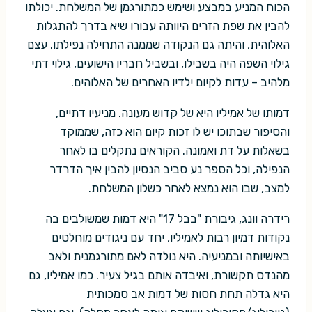
הכוח המניע במבצע ושימש כמתורגמן של המשלחת. יכולתו
להבין את שפת הזרים היוותה עבורו שיא בדרך להתגלות
האלוהית, והיתה גם הנקודה שממנה התחילה נפילתו. עצם
גילוי השפה היה בשבילו, ובשביל חבריו הישועים, גילוי דתי
מלהיב – עדות לקיום ילדיו האחרים של האלוהים.
דמותו של אמיליו היא של קדוש מעונה. מניעיו דתיים,
והסיפור שבתוכו יש לו זכות קיום הוא כזה, שממוקד
בשאלות על דת ואמונה. הקוראים נתקלים בו לאחר
הנפילה, וכל הספר נע סביב הנסיון להבין איך הדרדר
למצב, שבו הוא נמצא לאחר כשלון המשלחת.
רידרה וונג, גיבורת "בבל 17" היא דמות שמשולבים בה
נקודות דמיון רבות לאמיליו, יחד עם ניגודים מוחלטים
באישיותה ובמניעיה. היא נולדה לאם מתורגמנית ולאב
מהנדס תקשורת, ואיבדה אותם בגיל צעיר. כמו אמיליו, גם
היא גדלה תחת חסות של דמות אב סמכותית