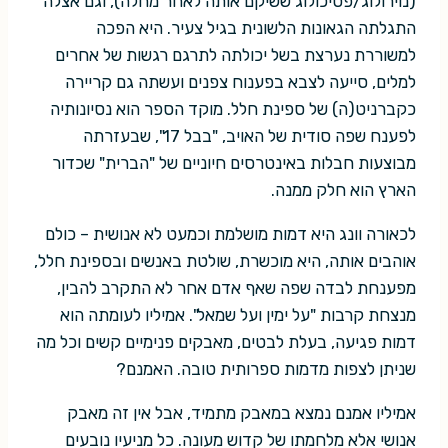
(נוירולוג/פסיכולוג ששיקם אותה לאחר מחלה), וגם אצלה
התגלתה הגאונות הלשונית בגיל צעיר. היא הפכה
למשוררת נערצת בשל יכולתה לתרגם רגשות של אחרים
למלים, סייעה לצבא בפענוח צפנים ועשתה גם קריירה
כקברניט(ה) של ספינת חלל. מוקד הספר הוא נסיונותיה
לפענח שפה סודית של האויב, "בבל 17", שבעזרתה
מבוצעות חבלות באינטרסים חיוניים של "הברית" שכדור
הארץ הוא חלק ממנה.
לכאורה וונג היא דמות מושלמת וכמעט לא אנושית – כולם
אוהבים אותה, היא מוכשרת, שולטת באנשים ובספינת חלל,
מפענחת לבדה שפה שאף אדם אחר לא התקרב להבין,
מנצחת קרבות "על ימין ועל שמאל". אמיליו לעומתה הוא
דמות פגיעה, בעלת לבטים, מאבקים פנימיים קשים וכל מה
שניתן לצפות מדמות ספרותית טובה. האמנם?
אמיליו אמנם נמצא במאבק מתמיד, אבל אין זה מאבק
אנושי אלא מלחמתו של קדוש מעונה. כל מניעיו נובעים