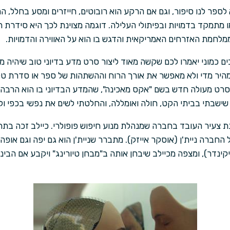
לספר לנו סיפור, וגם אם הרקע הוא רובוטים, חייזרים ומסע בחלל, 
מתמקד בדמויות ובפיתולי העלילה. דוגמה מצוינת לכך היא סידרת הט
לחמת האזרחים האמריקאית והדגש בו הוא על האווירה והדמויות.
בים כמוני יאמרו לכם שקשה מאוד ליצור סרט מדע בדיוני טוב שיהיה מ
היר מדי ולא מאפשר את אורך הרוח וההשתהות של ספר או סדרת טלוו
 סרט מעולה חדש בשם "אקס מאכינה", שהמדע הבדיוני בו הוא הרבה 
שישבתי בביתי הקט, חולה ואומללה, והחלטתי לשים את נפשי בכפי ו
נת צעיר העובד בחברה שמנהלת מנוע חיפוש פופולרי. כיילב זכה בתח
החברה ניית'ן (אוסקר אייזק). מתברר שניית'ן הוא גם יפה וגם אופה,
קינדר), ומצפה מכיילב שיבחן אותה ב"מבחן טיורינג" ויקבע אם הבינ