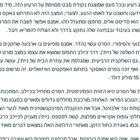
צג רעיון ובכל פעם שמוצגת נקודת מבט מסוימת על הרעיון הזה, מיד
דענו וחשבנו עד לאותו הרגע. לצערי, המצב הזה לא התרחש באקס מ
ת'ן הוא סדיסט אלים, מחפצן ומתעלל וזהו. אמנם אפשר לשבח את הס
שהו בעיבוד ובבחינה שלה נתקע בדרך ולא הצליח להמריא. חבל.
נועי והסיפורי, הסרט עשוי נהדר. אמנם מופיעים בו ארבעה שחקנים 
 השלווה של ניית'ן, דרך כיילב התמים שמוצא את עצמו במצב מורט ע
). גם השחקנית הרביעית, שמגלמת את עוזרת הבית של ניית'ן, עושה 
ואף זכה בפרס האוסקר בתחום האפקטים הוויזואליים. זה מרשים 
ת של הסרט היא הזווית הפמיניסטית. הסרט מתחיל בכיילב, המתכנת 
 הטבע הפראי. האחוזה מורכבת מחללים גדולים ומוארים בסגנון מודרני
ולות ובר אלכוהול, אבל את ההקבלה הפרנקנשטיינית מאוד לנער הצ
קי גופות אקראיים מפלצת, קשה לפספס. ניית'ן מעניק לכיילב כרטי
 וכמו באגדת כחול הזקן, מאחורי הדלתות האלו נמצאים דברים מאוד ל
אווה. אווה היא אמנם רובוטית, אבל מבחינה חיצונית היא עוצבה כיפה