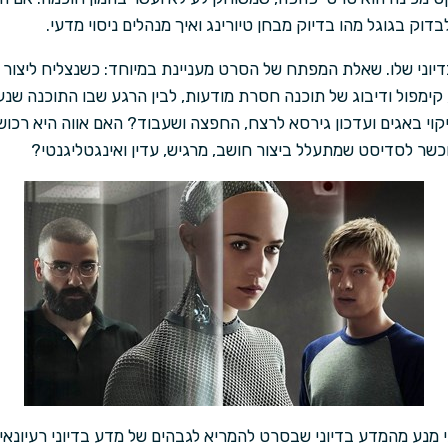
דוק בגוגל מהו בדיוק מבחן טיורינג ואיך מנהלים ניסוי מדעי.
וני שלו. שאלת המפתח של הסרט מעניינת במיוחד: כשנצליח ליצור 
ח, קימפול ודיבוג של תוכנה חסרת מודעות, לבין הרגע שבו התוכנה ש
קוי באגים ועדכון גירסא לרצח, החפצה ושעבוד? האם אווה היא רכושו 
וכשר לסדיסט שמתעלל ביצור חושב, מרגיש, עדין ואינגטליגנטי?
מנע מהמדע בדיוני שבסרט להמריא לגבהים של מדע בדיוני רעיונאי 