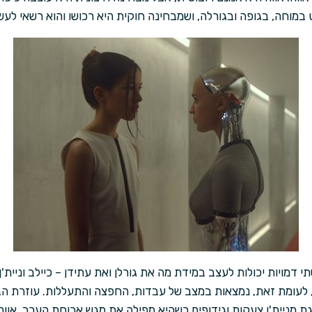
 במוחה, בגופה ובגורלה, ושמבחינה חוקית היא רכושו והוא רשאי לעש
 דמויות יכולות לעצב במידת מה את גורלן ואת עתידן – כיילב וניית'
, לעומת זאת, נמצאות במצב של עבדות, החפצה והתעללות. עוזרת הבי
 מניית'ן צעקות וגידופים כשהיא מפילה את מגש ארוחת הערב. אווה, 