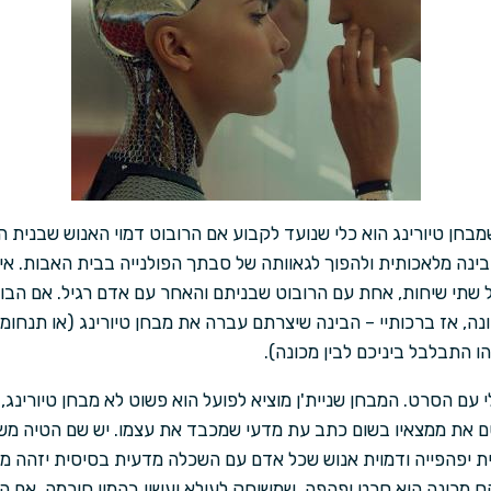
מבחן טיורינג הוא כלי שנועד לקבוע אם הרובוט דמוי האנוש שבנית הוא
נה מלאכותית ולהפוך לגאוותה של סבתך הפולנייה בבית האבות. אי
הל שתי שיחות, אחת עם הרובוט שבניתם והאחר עם אדם רגיל. אם הבוח
נה, אז ברכותיי – הבינה שיצרתם עברה את מבחן טיורינג (או תנחומ
 התבלבל ביניכם לבין מכונה).
עם הסרט. המבחן שניית'ן מוציא לפועל הוא פשוט לא מבחן טיורינג, 
 את ממצאיו בשום כתב עת מדעי שמכבד את עצמו. יש שם הטיה מש
ת יפהפייה ודמוית אנוש שכל אדם עם השכלה מדעית בסיסית יזהה מיד
 אקס מכינה הוא סרט יפהפה, שמשוחק לעילא ועשוי בהמון חוכמה. אם ה