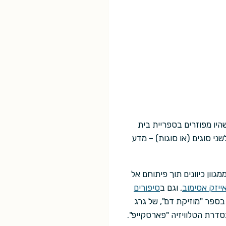
י וגם גדלתי בשדות המדע הבדיוני. האובססיה התחילה עם גיליונות של "פנטזיה 2000" שהיו מפוזרים בספריית בית
י סוגים (או סוגות) – מדע
וון כיוונים תוך פיתוחם אל
ייזק אסימוב
, וגם ב
סיפורים
בספר "מוזיקת דם", של גרג
בסדרת הטלוויזיה "פארסקייפ".