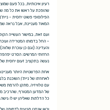
רעיון איכותיות, בכל פעם שמו
שהופכת על ראשו את כל מה שי
הפילוסופי פשוט יחסית – ניי
המאוד מעניינת, אבל נראה שמ
ועם זאת, במישור העשייה הקול
– החל בדמותו המטרידה ועוכרת
והעדינה (וגם כן עוכרת שלווה
החזותי המרשים: הסרט יפהפה 
נעשה בתקציב זעום יחסית של 15 מיליון דולר.
אחת הפרשנויות היותר מעניינו
לאחוזתו של ניית'ן השוכנת בלב
עם טלוויזיה, מתקן להרמת משק
של המדען המטורף, שהרכיב מחל
כל הדלתות שאליהן יש לו גישה,
וכאן אנחנו מגיעים לדמותה של 