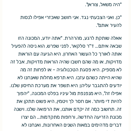
"היה משאל, צוראן".
"כן. ואני הצבעתי נגד. אני חושב שאכזרי אפילו לנסות
להעיר אותם".
אאלה שותקת לרגע, מהרהרת. "אתה יודע, המכונה הזו
שבאה איתם… ד"ר סלקאר, לפני שפרש, הוא ניסה להפעיל
אותה לאורך כל העשור האחרון. היא הגיעה עם הוראות
מדויקות, או מה שהם חשבו שהיה הוראות מדויקות, אבל זה
לא מספיק. היא פסגת הטכנולוגיה – או לפחות זה מה
שהיא הייתה כשהם עזבו. היא תרפא מחלות שאנחנו לא
יודעים להתגבר עליהן; היא תשפר את מערכת החיסון שלנו.
אפילו זה", היא מנפנפת מול עיניו בפלט המכונה, "יהפוך
להיות די מיותר. אם חסר לך ויטמין, היא פשוט תתקן את
זה. תחשוב כמה זה יקדם אותנו, את הרפואה שלנו. וישנה
מכונת הזריעה החדשה, ורחפות מתקדמות… הם יצרו
דברים מדהימים במאות השנים האחרונות, ואנחנו לא