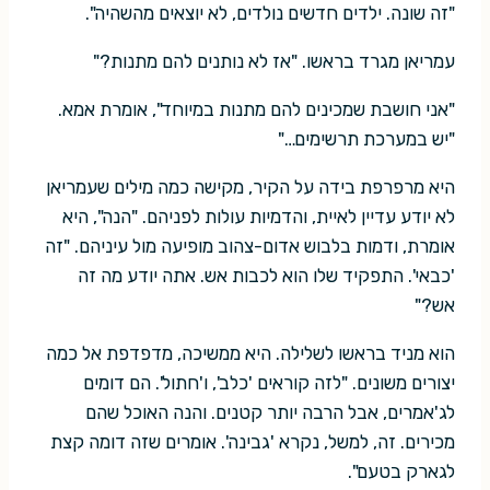
"זה שונה. ילדים חדשים נולדים, לא יוצאים מהשהיה".
עמריאן מגרד בראשו. "אז לא נותנים להם מתנות?"
"אני חושבת שמכינים להם מתנות במיוחד", אומרת אמא.
"יש במערכת תרשימים…"
היא מרפרפת בידה על הקיר, מקישה כמה מילים שעמריאן
לא יודע עדיין לאיית, והדמיות עולות לפניהם. "הנה", היא
אומרת, ודמות בלבוש אדום-צהוב מופיעה מול עיניהם. "זה
'כבאי'. התפקיד שלו הוא לכבות אש. אתה יודע מה זה
אש?"
הוא מניד בראשו לשלילה. היא ממשיכה, מדפדפת אל כמה
יצורים משונים. "לזה קוראים 'כלב', ו'חתול'. הם דומים
לג'אמרים, אבל הרבה יותר קטנים. והנה האוכל שהם
מכירים. זה, למשל, נקרא 'גבינה'. אומרים שזה דומה קצת
לגארק בטעם".