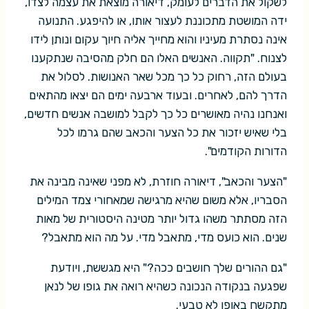
לשקול את הדברים לעומק, דיאורה מוצאת את עצמה לצדו,
ידה המושטת מתכוננת לעצור אותו, או להיפגע. התנועה
אינה נסתרת מעיניו והוא מחייך אליה חיוך עקום ונותן לידו
לצנוח. "תקווה. האנשים האלו הם חלק מהסיבה שנתקענו
בעולם הזה, רחוק כל כך מכל שאר האנושות. לסלול את
הדרך להם, לאחרים. ובעוד ארבעה ימים הם יצאו מהתאים
ואנחנו נהיה מאושרים כל כך לקבל למושבה אנשים חדשים,
בלי שאיש יזכור את כל הצער והכאב שהם גרמו לכל
הדורות הקודמים".
"הצער והכאב", דיאורה חוזרת, לא מפני שאינה מבינה את
הסבריו, אלא משום שהיא מרגישה שמאחורי צמד המילים
הזה מסתתר משהו גדול יותר מטינה היסטורית של מאות
שנים. הוא כועס מדי, מתאבל מדי. על מה הוא מתאבל?
"גם ההורים שלך חושבים ככה?" היא מגששת, ויודעת
שפגעה בנקודה הנכונה כשהיא רואה את גופו של לנאן
מתקשח באופן לא טבעי.