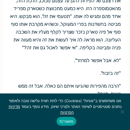
את רצונם של הפירות להגן על עצמם מכוכב הלכת הזה,
מהאטמוספרה הזו. היא כמעט מתכווצת כשטארק מפריד
אחד מהם ומגיש לה אותו. "תטעמי את זה", הוא מבקש. היא
מביטה בחשדנות בפרי המעוקל, וכשהיא מקרבת אותו סוף
סוף אל פיה טארק נזכר שצריך לקלף מעליו את השכבה
העליונה. הוא מראה לה איך לעשות את זה והיא מעווה את
פניה ומביטה בקליפה. "אי אפשר לאכול גם את זה?"
"לא. אבל אפשר למחזר".
"זה בזבוז".
"הרבה מהפירות שהגיעו איתם הם כאלה. אבל זה ממש
טעים. תנסי".
אנו משתמשים ב"עוגיות" (Cookies) כדי לתת חווית גלישה טובה ולאסוף
היא נוגסת במהירות, לפני שתספיק להתחרט. ההבעה על
נתונים סטטיסטיים לשיפור האתר ולצרכי שיווק. מידע נוסף בעמוד
מדיניות
הפרטיות
פניה היא נעה בין פליאה משתוממת לסקרנות מתענגת.
מאשר/ת
היא מסיימת לאכול ומלקקת את אצבעותיה. "כן. זה טעים.
אבל עדיין בזבוז. הסתדרנו מצוין בלי הפירות הבזבזניים