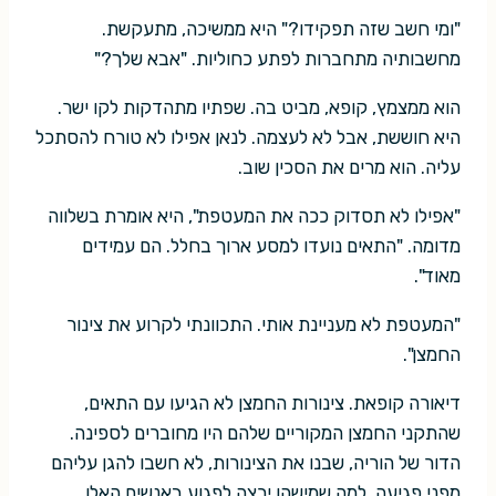
"ומי חשב שזה תפקידו?" היא ממשיכה, מתעקשת.
מחשבותיה מתחברות לפתע כחוליות. "אבא שלך?"
הוא ממצמץ, קופא, מביט בה. שפתיו מתהדקות לקו ישר.
היא חוששת, אבל לא לעצמה. לנאן אפילו לא טורח להסתכל
עליה. הוא מרים את הסכין שוב.
"אפילו לא תסדוק ככה את המעטפת", היא אומרת בשלווה
מדומה. "התאים נועדו למסע ארוך בחלל. הם עמידים
מאוד".
"המעטפת לא מעניינת אותי. התכוונתי לקרוע את צינור
החמצן".
דיאורה קופאת. צינורות החמצן לא הגיעו עם התאים,
שהתקני החמצן המקוריים שלהם היו מחוברים לספינה.
הדור של הוריה, שבנו את הצינורות, לא חשבו להגן עליהם
מפני פגיעה. למה שמישהו ירצה לפגוע באנשים האלו,