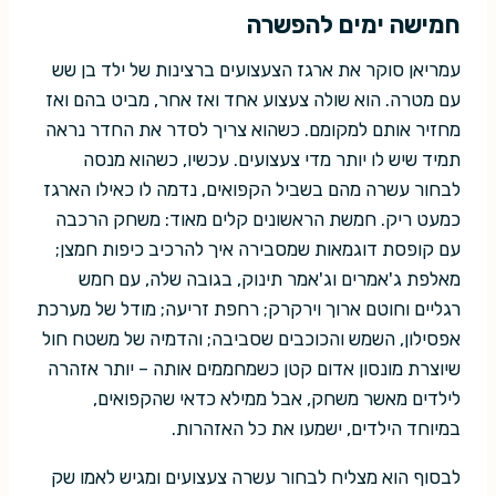
חמישה ימים להפשרה
עמריאן סוקר את ארגז הצעצועים ברצינות של ילד בן שש
עם מטרה. הוא שולה צעצוע אחד ואז אחר, מביט בהם ואז
מחזיר אותם למקומם. כשהוא צריך לסדר את החדר נראה
תמיד שיש לו יותר מדי צעצועים. עכשיו, כשהוא מנסה
לבחור עשרה מהם בשביל הקפואים, נדמה לו כאילו הארגז
כמעט ריק. חמשת הראשונים קלים מאוד: משחק הרכבה
עם קופסת דוגמאות שמסבירה איך להרכיב כיפות חמצן;
מאלפת ג'אמרים וג'אמר תינוק, בגובה שלה, עם חמש
רגליים וחוטם ארוך וירקרק; רחפת זריעה; מודל של מערכת
אפסילון, השמש והכוכבים שסביבה; והדמיה של משטח חול
שיוצרת מונסון אדום קטן כשמחממים אותה – יותר אזהרה
לילדים מאשר משחק, אבל ממילא כדאי שהקפואים,
במיוחד הילדים, ישמעו את כל האזהרות.
לבסוף הוא מצליח לבחור עשרה צעצועים ומגיש לאמו שק