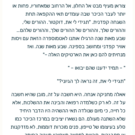
צוראן מעיף מבט אל החלון, אל הרחוב שמאחוריו, פחות או
יותר לעבר הכיכר שבה עומדים תאי ההקפאה תחת
השגחה קפדנית. "תגידי לי את, דוקטור. ההורים שלי,
וההורים שלך, וההורים של ההורים שלך, וההורים שלהם…
שבע מאות שנה הרגילו אותנו לאטמוספרה הזאת עם ויסות
אוויר קפדני ומחושב בספינה. שבע מאות שנה. ואז
מנחיתים להם כאן את הארטיקים האלה –"
" – תמיד ידענו שהם יבואו – "
"תגידי לי את, זה נראה לך הגיוני?"
אאלה מחניקה אנחה. היא חשבה על זה, מובן שהיא חשבה
על זה. לא רק כשלמדה רפואה והבינה את ההשלכות, אלא
כל חייה, כי מיום שנולדה תאי ההשהיה היו הדבר היחיד
שלא השתנה מעולם. הם נשארו יציבים במרכז הכיכר כמו
סלע בעיצומו של טייפון, פנים מוכרות דוממות, לא מזדקנות
או מתבגרות, חבויות למחצה מאחוריו מעטה החומר