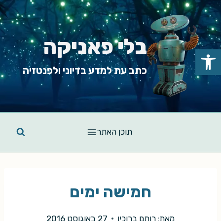
Ski
t
conten
בלי פאניקה
פתח סרגל נגישות
כתב עת למדע בדיוני ולפנטזיה
תוכן האתר
חמישה ימים
מאת:
רותם ברוכין
27 באוגוסט 2016