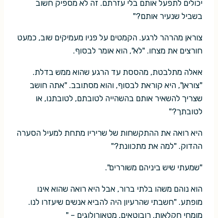
יכולים לתפעל אותם בלי עזרתם. זה לא מספיק חשוב
בשביל שנעיר אותם?"
צוראן מהרהר לרגע. הקמטים על פניו מעמיקים שוב, כמעט
חורצים את מצחו. "לא", הוא אומר לבסוף.
אאלה מתלבטת, מהססת עד הרגע שהוא ממש בדלת.
"צוראן", היא קוראת לבסוף, והוא מסתובב. "אתה חושב
שצריך להשאיר אותם בהשהייה לטובתם, לטובתנו, או
לטובתך?"
היא רואה את ההתקשחות של שריריו מתחת למעיל הסערה
ההדוק. "למה את מתכוונת?"
"שמעתי שיש ביניהם משוררים".
הוא נוהם משהו בלתי ברור, אבל היא רואה שהוא אינו
מופתע. "חשבתי שהרעיון היה להביא אנשים שיעזרו לנו.
מומחי חקלאות, רובוטאים, מטאורולוגים – "