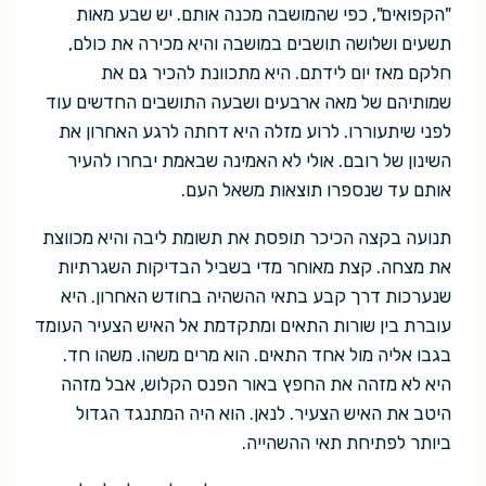
"הקפואים", כפי שהמושבה מכנה אותם. יש שבע מאות
תשעים ושלושה תושבים במושבה והיא מכירה את כולם,
חלקם מאז יום לידתם. היא מתכוונת להכיר גם את
שמותיהם של מאה ארבעים ושבעה התושבים החדשים עוד
לפני שיתעוררו. לרוע מזלה היא דחתה לרגע האחרון את
השינון של רובם. אולי לא האמינה שבאמת יבחרו להעיר
אותם עד שנספרו תוצאות משאל העם.
תנועה בקצה הכיכר תופסת את תשומת ליבה והיא מכווצת
את מצחה. קצת מאוחר מדי בשביל הבדיקות השגרתיות
שנערכות דרך קבע בתאי ההשהיה בחודש האחרון. היא
עוברת בין שורות התאים ומתקדמת אל האיש הצעיר העומד
בגבו אליה מול אחד התאים. הוא מרים משהו. משהו חד.
היא לא מזהה את החפץ באור הפנס הקלוש, אבל מזהה
היטב את האיש הצעיר. לנאן. הוא היה המתנגד הגדול
ביותר לפתיחת תאי ההשהייה.