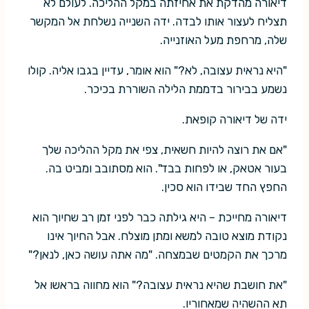
דיאורה מהדקת את אחיזתה במקל ההליכה. לעולם לא
תצליח לעצור אותו לבדה. ידה השנייה נשלחת אל המקשר
שלה, מרחפת מעל האוזנייה.
"היא נראית עצובה, לא?" הוא אומר, עדיין בגבו אליה. קולו
נשמע בבירור בדממת הלילה השוררת בכיכר.
ידה של דיאורה קופאת.
"אם את רוצה להיות חשאית, צפי את מקל ההליכה שלך
בעור אטאק, או לפחות בבד". הוא מסתובב ומביט בה.
החפץ החד שבידו הוא סכין.
דיאורה מחייכת – היא גילתה כבר לפני זמן רב שחיוך הוא
נקודת מוצא טובה למשא ומתן מוצלח. אבל החיוך אינו
מרכך את הקמטים שבמצחה. "מה אתה עושה כאן, לנאן?"
"את חושבת שהיא נראית עצובה?" הוא מחווה בראשו אל
תא ההשהיה שמאחוריו.