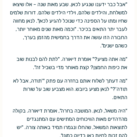
"אבל כבר ידענו שנגיע לכאן. שבע מאות שנה – אלו שיצאו
למשלחת, והילדים שלהם, וילדי הילדים שלהם. דורות שלמים
שחיו ומתו על הספינה כדי שנוכל להגיע לכאן". לנאן מחווה
לעבר יתר התאים בכיכר. "וכמה מאות שנים מאוחר יותר,
החבורה הזו עושה את הדרך בחמישית מהזמן בערך,
כשהם ישנים".
"מה אתה מציע?" אומרת דיאורה. "לתת להם לבנות שוב
את כיפות החמצן? קצת מאוחר מדי בשביל זה".
"מה דעתך לשלוח אותם בחזרה עם פתק "'תודה, אבל לא
תודה'?" לנאן מציע ביובש. הוא מצביע שוב על שורות
התאים.
"היה משאל, לנאן. המושבה בחרה", אומרת דיאורה. בקולה
מהדהדים מאות הוויכוחים המתישים עם המתנגדים
לתוצאות המשאל, שהחלו ונגמרו תמיד באותה צורה. "יש
להם זכות לחיות כאן בדיוק כמונו".