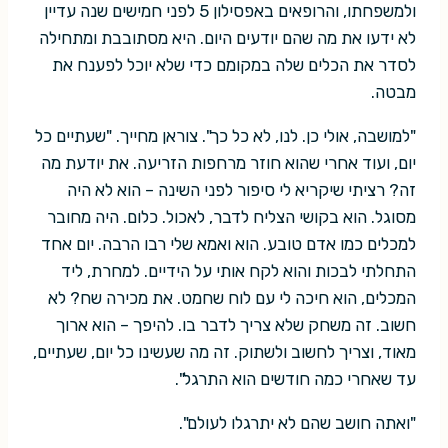
ולמשפחתו, והרופאים באפסילון 5 לפני חמישים שנה עדיין
לא ידעו את מה שהם יודעים היום. היא מסתובבת ומתחילה
לסדר את הכלים שלה במקומם כדי שלא יוכל לפענח את
מבטה.
"למושבה, אולי כן. לנו, לא כל כך". צוראן מחייך. "שעתיים כל
יום, ועוד אחרי שהוא חוזר מרחפות הזריעה. את יודעת מה
זה? רציתי שיקריא לי סיפור לפני השינה – הוא לא היה
מסוגל. הוא בקושי הצליח לדבר, לאכול. כלום. היה מחובר
למכלים כמו אדם טובע. הוא ואמא שלי רבו הרבה. יום אחד
התחלתי לבכות והוא לקח אותי על הידיים. למחרת, ליד
המכלים, הוא חיכה לי עם לוח שחמט. את מכירה שח? לא
חשוב. זה משחק שלא צריך לדבר בו. להיפך – הוא ארוך
מאוד, וצריך לחשוב ולשתוק. זה מה שעשינו כל יום, שעתיים,
עד שאחרי כמה חודשים הוא התרגל".
"ואתה חושב שהם לא יתרגלו לעולם".