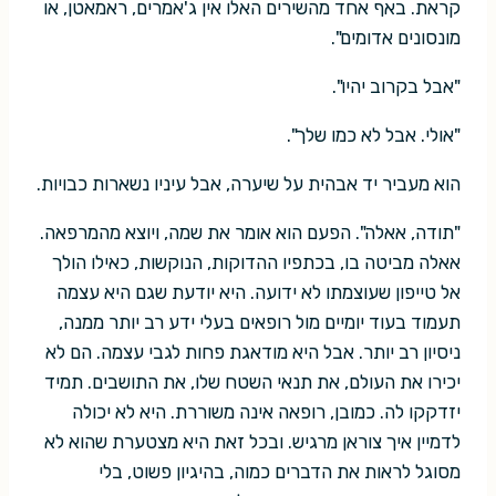
קראת. באף אחד מהשירים האלו אין ג'אמרים, ראמאטן, או
מונסונים אדומים".
"אבל בקרוב יהיו".
"אולי. אבל לא כמו שלך".
הוא מעביר יד אבהית על שיערה, אבל עיניו נשארות כבויות.
"תודה, אאלה". הפעם הוא אומר את שמה, ויוצא מהמרפאה.
אאלה מביטה בו, בכתפיו ההדוקות, הנוקשות, כאילו הולך
אל טייפון שעוצמתו לא ידועה. היא יודעת שגם היא עצמה
תעמוד בעוד יומיים מול רופאים בעלי ידע רב יותר ממנה,
ניסיון רב יותר. אבל היא מודאגת פחות לגבי עצמה. הם לא
יכירו את העולם, את תנאי השטח שלו, את התושבים. תמיד
יזדקקו לה. כמובן, רופאה אינה משוררת. היא לא יכולה
לדמיין איך צוראן מרגיש. ובכל זאת היא מצטערת שהוא לא
מסוגל לראות את הדברים כמוה, בהיגיון פשוט, בלי