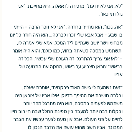
"לא, אני לא יודעת", מזכירה לו אאלה. היא מחייכת. "אני
נולדתי כאן".
"אה, נכון". הוא מחייך בחזרה. "אני לא זוכר הרבה – הייתי
בן שבע – אבל אבא שלי זכרו לברכה… הוא היה חוזר כל יום
מבחוץ וישר יושב שעתיים ליד המכל. אמא שלי אמרה לו,
'תשתמש במסכה כשאתה בחוץ, כמו כולם'. והוא היה אומר
– 'לא! אני צריך להתרגל. זה העולם שלי עכשיו'. הכל זה
בראש!" צוראן מצביע על ראשו, מחקה את התנועה של
אביו.
"זאת נשמעת לי גישה מאוד פרקטית", אומרת אאלה,
ובלבה חושבת את ההיפך בדיוק. אילו אביו של צוראן היה
משתמש לפעמים במסכה, הוא היה מתרגל מהר יותר
ובקלות רבה יותר למעבר בין ספינת החלל שבה חי רוב חייו
לחיים על פני העולם. אבל אין טעם לצער עכשיו את הגבר
המבוגר. אביו חשב שהוא עושה את הדבר הנכון לו