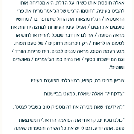
אאלה תופסת אותו כשידו על הדלת. היא מכריחה אותו
להביט בעיניה. "חוטמו הרגיש של הג'אמר מריח את פרי
הראמטאן / רגליו מוצאות את החול שיתחפר בו / מחושיו
טועמים את המים / אפילו עיניו העיוורות למחצה יודעות את
מראה הסופה / אך לנו אין דבר שנוכל להריח או לחוש או
לטעום או לראות / רק זיכרונות רחוקים / של טעם תפוח,
מגע רעמת הסוס, מראה עננים לבנים, ריח פריחת הוורד /
וגם הם יישכחו בסוף / ואז נהיה כמו הג'אמרים / מאושרים
ושוטים".
צוראן מביט בה, קפוא, רגש בלתי מפוענח בעיניו.
"צדקתי?" אאלה שואלת, כמעט בביישנות.
"לא ידעתי שאת מכירה את זה מספיק טוב בשביל לצטט".
"כולנו מכירים. קראתי את הפואמה הזו אולי חמש מאות
פעם, אתה יודע. וגם לי יש את כל השירה והספרות שאתה