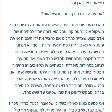
נמצאת כאן להגן עלי…
"אני אהיה בסדר. קדימה. תמצאי אותו".
היא נכנעת. יוני חשוב יותר, והיא יודעת את זה בדיוק כמוני.
השיקול אולי נראה קר, אבל הוא דומה יותר לבחירתו של
אדם פצוע שצריך להחליט אם להציל את ידו הימנית או את
עיניו. היא לא טורחת לפתוח את הדלת – ממילא אנחנו
בנסיעה מהירה – אלא הופכת לערפילית, ממריאה היישר
דרך התקרה ומתממשת מחדש בצד השני. אני ממשיך
לנהוג במהירות מופרזת. גבעתיים או תל אביב הן ההימור
הבטוח ביותר, אחרת רמת גן עדיין היתה מרגישה אותו. אני
לא מעז להפריע להן עם הקריאה באמצע אזעקה, אבל
מרגיש חולה ומסוחרר מדאגה, מפחד, מאימה. כל מיתר
בגרוני מבקש לזעוק את שמו של יוני עד שאצטרד.
אני כמעט מגיע לאיילון כשקולו של אברי גלעד ברדיו מכריז
"שרב כבד, שרב כבד". זה היה מהיר. לא שמעתי אף טיל