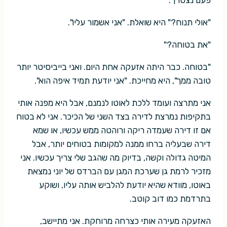
פעם נצטרך.
"אולי תנוח?" היא שואלת. "אני אשמור עליו".
"את בטוחה?"
"בטוחה. כבר היתה אזעקה אחת היום. ואני בייביסיטר יותר
טובה ממך", היא מחייכת. "אני יודעת תמיד איפה הוא".
אני מתרצה ועומד ללכת לאוטו לנמנם, אבל היא מפנה אותי
בתקיפות נמרצת לדירה בצד השני של הכיכר. אני לא בטוח
אם זו דירה שעמדה ריקה ורוהטה ממש עכשיו, או שמא
דירה שבעליה ברחו ממנה למקומות בטוחים יותר, אבל
המיטה גדולה וקשה, בדיוק מה שהגב שלי צריך עכשיו. אני
מזכיר לרמת גן שערכת המגן עם הברדס של יוני נמצאת
באוטו, מוודא שהיא יודעת להלביש אותה עליו, ושוקע
בתרדמת כמו דוב קוטב.
האזעקה מעירה אותי כצרחה מרוחקת. אני מתיישב,