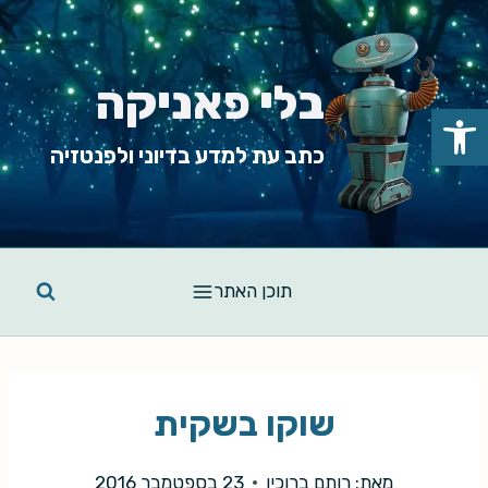
Ski
t
conten
בלי פאניקה
פתח סרגל נגישות
כתב עת למדע בדיוני ולפנטזיה
תוכן האתר
שוקו בשקית
מאת:
רותם ברוכין
23 בספטמבר 2016