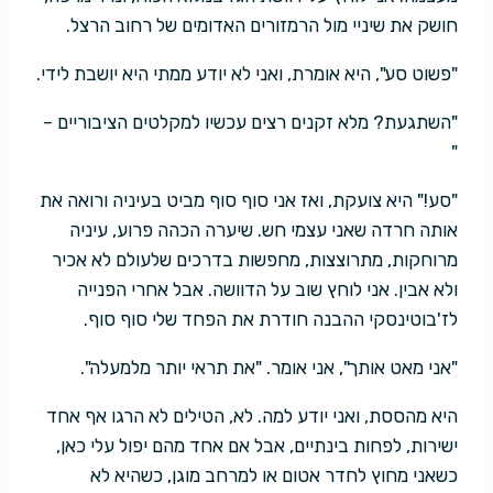
חושק את שיניי מול הרמזורים האדומים של רחוב הרצל.
"פשוט סע", היא אומרת, ואני לא יודע ממתי היא יושבת לידי.
"השתגעת? מלא זקנים רצים עכשיו למקלטים הציבוריים –
"
"סע!" היא צועקת, ואז אני סוף סוף מביט בעיניה ורואה את
אותה חרדה שאני עצמי חש. שיערה הכהה פרוע, עיניה
מרוחקות, מתרוצצות, מחפשות בדרכים שלעולם לא אכיר
ולא אבין. אני לוחץ שוב על הדוושה. אבל אחרי הפנייה
לז'בוטינסקי ההבנה חודרת את הפחד שלי סוף סוף.
"אני מאט אותך", אני אומר. "את תראי יותר מלמעלה".
היא מהססת, ואני יודע למה. לא, הטילים לא הרגו אף אחד
ישירות, לפחות בינתיים, אבל אם אחד מהם יפול עלי כאן,
כשאני מחוץ לחדר אטום או למרחב מוגן, כשהיא לא