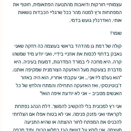
עצמותיי חורקות ודואבות מהתנועה הפתאומית, חוטף את
המפתחות ורץ למטה מהר ככל שרגליי הכבדות נושאות
אותי. האדרנלין גועש בדמי.
שומר!
קולה של רמת גן מהדהד בראשי בעוצמה כה חזקה שאני
נאבק בדחף לכסות את אוזניי בידיי, ואני יודע מיד שמשהו
קרה. היא מחכה לי במורד המדרגות, דמעות בעיניה. היא
מדברת בצעקות מעל האזעקה הצורמנית שמקיפה אותנו.
"הוא נעלם לי! אני… אני עקבתי אחריו, הוא היה באזור
ז'בוטינסקי, ואז האזעקה התחילה והמתח והלחץ של כל
האנשים מסביב – אני לא יודעת איפה הוא!"
אני רץ למכונית בלי להקשיב להמשך. דלת הנהג נפתחת
לקראתי ואני מזנק פנימה. אני לא בטוח אפלו אם הצלחתי
להכניס את המפתח לחור ההצתה או שהיא התניעה
מעצמה. אני לוחץ על דוושת הגז במלוא הכוח, ומיד מרפה,