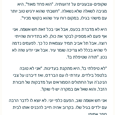
שקופים-צבעוניים על זרועותיה. "הוא פחד מאוד", היא
מגיבה לשאלה שלא נשאלה. "חשבתי שהוא ירגיש טוב יותר
עם מישהי בגילו, במקום רוח עיר שהוא בקושי מכיר".
היא לא מדברת בכעס, אבל אני בכל זאת חש אשמה. אני
אף פעם לא מספיק לבקר את כולן, לא בתדירות שהייתי
רוצה, אבל תל אביב תמיד עצמאית כל כך. לפעמים נדמה
לי שהיא בכלל לא צריכה שומר עיר. אבל אני יודע שזה לא
נכון. "תודה שטיפלת בו".
"לא טיפלתי בו", היא מתקנת בעדינות. "אני לא טובה
בלטפל בילדים. עזרתי לו עם הברדס, ואז דיברנו על צבי
הנינג'ה ועל החתולים הסמוראים ועל מדבקות של חבורת
הזבל, והוא שאל אם במקרה יש לי שוקו".
אני חש אשמה שוב, הפעם כלפי יוני. לא יוצא לו לדבר הרבה
עם ילדים בגיל שלו. בקרוב אהיה חייב להכניס אותו לבית
ספר אמיתי.