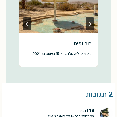
רוח ומים
פ
מאת:
אודליה גולדמן
15 באוקטובר 2021
מ
2 תגובות
עדו
הגיב:
29 בספטמבר 2016 בשעה 11:40