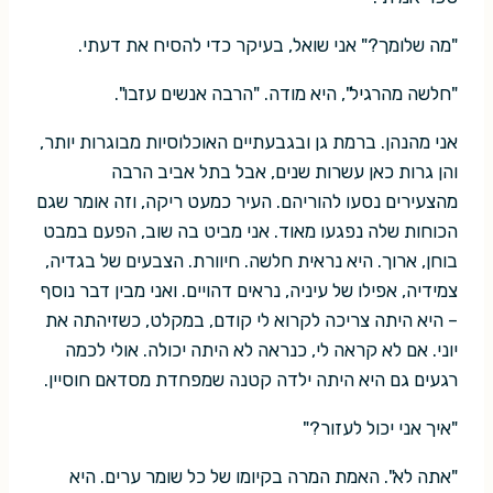
"מה שלומך?" אני שואל, בעיקר כדי להסיח את דעתי.
"חלשה מהרגיל", היא מודה. "הרבה אנשים עזבו".
אני מהנהן. ברמת גן ובגבעתיים האוכלוסיות מבוגרות יותר,
והן גרות כאן עשרות שנים, אבל בתל אביב הרבה
מהצעירים נסעו להוריהם. העיר כמעט ריקה, וזה אומר שגם
הכוחות שלה נפגעו מאוד. אני מביט בה שוב, הפעם במבט
בוחן, ארוך. היא נראית חלשה. חיוורת. הצבעים של בגדיה,
צמידיה, אפילו של עיניה, נראים דהויים. ואני מבין דבר נוסף
– היא היתה צריכה לקרוא לי קודם, במקלט, כשזיהתה את
יוני. אם לא קראה לי, כנראה לא היתה יכולה. אולי לכמה
רגעים גם היא היתה ילדה קטנה שמפחדת מסדאם חוסיין.
"איך אני יכול לעזור?"
"אתה לא". האמת המרה בקיומו של כל שומר ערים. היא