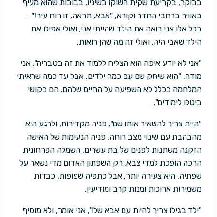
בבוקר, בקריעת שקית השוקו בשיניו, בבובות שהוא מעיף
באוויר ברחבי החדר וקורא, "אבא, תראה, זו רוח עיר!" –
בכל אלו אני רואה את הילד שהייתי אני, ואולי אפילו את
הילד שאבי היה. ואולי זה מה שהן רואות.
"אני לא יודע איפה הוא הצליח ללמוד את זה בטבריה", אני
מודה. "הוא שיחק שם עם כמה ילדים, אבל עד כמה שראיתי
המלחמה בכלל לא השפיעה על החיים שלהם. הם בקושי
ביטלו לימודים".
"היית צריך להשאיר אותו שם", פניה מקדירות, ולרגע היא
מהבהבת עם שינוי מצב רוחה, פניה הנעימות של האישה
הזקנה משתנות לפנים של בת עשרים, השמלה הפרחונית
הרכה הופכת למדי צבא, רק השפתון האדום מדי נשאר על
שפתיה. היא צעירה יותר, אבל כתפיה שפופות, כבדות
משמירות ארוכות ומנות קרב ומודיעין.
"ילד בגילו צריך להיות עם אבא שלו", אני אומר, ולא מוסיף