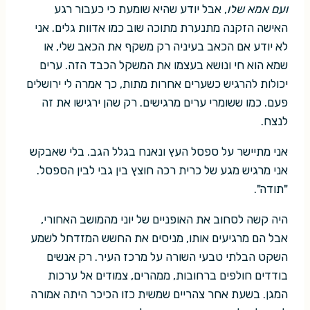
ועם אמא שלו
, אבל יודע שהיא שומעת כי כעבור רגע
האישה הזקנה מתנערת מתוכה שוב כמו אדוות גלים. אני
לא יודע אם הכאב בעיניה רק משקף את הכאב שלי, או
שמא הוא חי ונושא בעצמו את המשקל הכבד הזה. ערים
יכולות להרגיש כשערים אחרות מתות, כך אמרה לי ירושלים
פעם. כמו ששומרי ערים מרגישים. רק שהן ירגישו את זה
לנצח.
אני מתיישר על ספסל העץ ונאנח בגלל הגב. בלי שאבקש
אני מרגיש מגע של כרית רכה חוצץ בין גבי לבין הספסל.
"תודה".
היה קשה לסחוב את האופניים של יוני מהמושב האחורי,
אבל הם מרגיעים אותו, מניסים את החשש המזדחל לשמע
השקט הבלתי טבעי השורה על מרכז העיר. רק אנשים
בודדים חולפים ברחובות, ממהרים, צמודים אל ערכות
המגן. בשעת אחר צהריים שמשית כזו הכיכר היתה אמורה