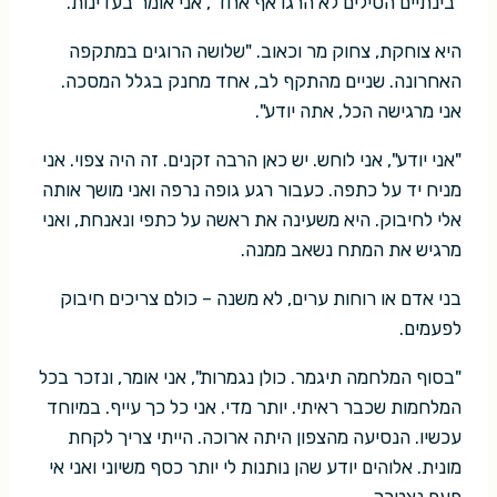
"בינתיים הטילים לא הרגו אף אחד", אני אומר בעדינות.
היא צוחקת, צחוק מר וכאוב. "שלושה הרוגים במתקפה
האחרונה. שניים מהתקף לב, אחד מחנק בגלל המסכה.
אני מרגישה הכל, אתה יודע".
"אני יודע", אני לוחש. יש כאן הרבה זקנים. זה היה צפוי. אני
מניח יד על כתפה. כעבור רגע גופה נרפה ואני מושך אותה
אלי לחיבוק. היא משעינה את ראשה על כתפי ונאנחת, ואני
מרגיש את המתח נשאב ממנה.
בני אדם או רוחות ערים, לא משנה – כולם צריכים חיבוק
לפעמים.
"בסוף המלחמה תיגמר. כולן נגמרות", אני אומר, ונזכר בכל
המלחמות שכבר ראיתי. יותר מדי. אני כל כך עייף. במיוחד
עכשיו. הנסיעה מהצפון היתה ארוכה. הייתי צריך לקחת
מונית. אלוהים יודע שהן נותנות לי יותר כסף משיוני ואני אי