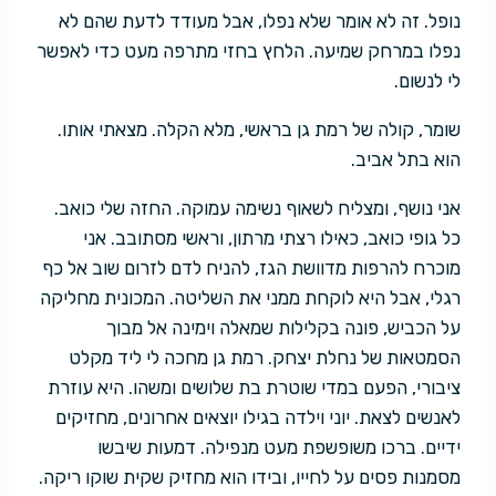
נופל. זה לא אומר שלא נפלו, אבל מעודד לדעת שהם לא
נפלו במרחק שמיעה. הלחץ בחזי מתרפה מעט כדי לאפשר
לי לנשום.
שומר, קולה של רמת גן בראשי, מלא הקלה. מצאתי אותו.
הוא בתל אביב.
אני נושף, ומצליח לשאוף נשימה עמוקה. החזה שלי כואב.
כל גופי כואב, כאילו רצתי מרתון, וראשי מסתובב. אני
מוכרח להרפות מדוושת הגז, להניח לדם לזרום שוב אל כף
רגלי, אבל היא לוקחת ממני את השליטה. המכונית מחליקה
על הכביש, פונה בקלילות שמאלה וימינה אל מבוך
הסמטאות של נחלת יצחק. רמת גן מחכה לי ליד מקלט
ציבורי, הפעם במדי שוטרת בת שלושים ומשהו. היא עוזרת
לאנשים לצאת. יוני וילדה בגילו יוצאים אחרונים, מחזיקים
ידיים. ברכו משופשפת מעט מנפילה. דמעות שיבשו
מסמנות פסים על לחייו, ובידו הוא מחזיק שקית שוקו ריקה.