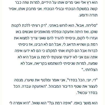
הוא רץ אלי ואני מרים אותו על הידיים, למרות שזה כבר
קשה במשקלו הנוכחי ובגילי הנוכחי. אני מחבק אותו, אסיר
תודה ודומע.
"סליחה, אבא", הוא לוחש באוזני. "רק רציתי ללכת לקנות
שוקו, ואז היתה אזעקה ונפלתי מהאופניים ואנשים באו
ועזרו לי לקום, וניסיתי להגיד להם שאני צריך למצוא את
רמת גן ושהיא תדאג לי, אבל הם לא הבינו, אז ניסיתי
לברוח אבל הם לקחו אותי למקלט כי הם לא ידעו איפה
אתה וגם אני לא ידעתי וצעקתי לרמת גן אבל היא לא
שמעה, למרות שניסיתי להשתמש בקריאה, אבל לא
הצלחתי…"
"די, יוני, הכל בסדר", אני אומר ומלטף את שיערו, מנסה
לעצור את שטף הדיבור המבוהל. "האזעקה עברה. הכל
בסדר עכשיו".
הוא מושך באפו. "איפה רמת גן?" הוא שואל. "היא אמרה לי