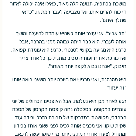
מושכת בכתפיה, תנועה קלה מאוד, כאילו אינה יכולה לאזור
די כוח להרים אותן, ואז מצביעה לעבר רמת גן. "כדאי
שתלך איתם".
"תל אביב". אני עוצר אותה כשהיא עומדת להיעלם ומושך
אותה לעברי. היא כבר היתה גבוהה ממני בהרבה, אבל
כרגע היא מגיעה בקושי לסנטרי. לרגע היא עומדת קפואה,
ואז כורכת את זרועותיה סביב מותניי. כן, כל אחד צריך
חיבוק. "אנחנו נבוא לקפה יותר מאוחר".
היא מהנהנת, ואני מרגיש את חיוכה יותר משאני רואה אותו.
"זה יעזור".
רגע לאחר מכן היא נעלמת, אבל האופניים הכחולים של יוני
עומדים במקומה. בסלסלה נחה קופסת הקרטון של מסכת
הברדס, מקושטת במדבקות של חבורת הזבל, ולידה עוד
שקית שוקו. אני מכניס אותה לכיס לפני שאני אוחז בכידון
ומתחיל לצעוד אחרי רמת גן. יותר מדי שוקו יעשה לו כאב