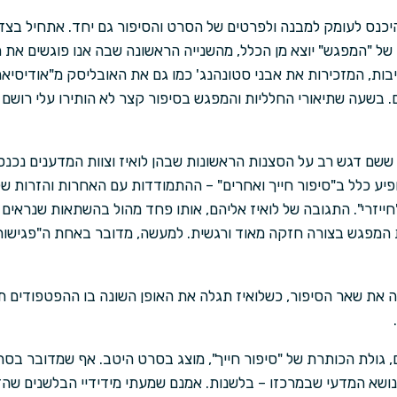
היכנס לעומק למבנה ולפרטים של הסרט והסיפור גם יחד. אתחיל בצד
 "המפגש" יוצא מן הכלל, מהשנייה הראשונה שבה אנו פוגשים את חל
ות, המזכירות את אבני סטונהנג' כמו גם את האובליסק מ"אודיסיאה
בשעה שתיאורי החלליות והמפגש בסיפור קצר לא הותירו עלי רושם ר
שם דגש רב על הסצנות הראשונות שבהן לואיז וצוות המדענים נכנס
יע כלל ב"סיפור חייך ואחרים" – ההתמודדות עם האחרות והזרות ש
"חייזרי". התגובה של לואיז אליהם, אותו פחד מהול בהשתאות שנראים
 המפגש בצורה חזקה מאוד ורגשית. למעשה, מדובר באחת ה"פגישות 
 את שאר הסיפור, כשלואיז תגלה את האופן השונה בו ההפטפודים ת
גולת הכותרת של "סיפור חייך", מוצג בסרט היטב. אף שמדובר בסרט
שא המדעי שבמרכזו – בלשנות. אמנם שמעתי מידידיי הבלשנים שהדיו