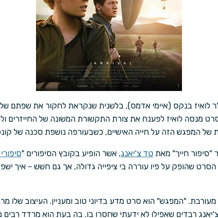
ר לואיז בנקס (איימי אדמס), בלשנית שנקראת לחקור את שפתם של ח
ט מנסה לואיז לפענח את צורת התקשורת המשונה של החייזרים ול
 של המפגש הזה על חייה האישיים, כשבעורפה נושפת סכנה של קונפל
"סיפור חייך" מאת
טד צ'יאנג
, אשר הופיע בקובץ הסיפורים "
סיפורי 
סרט שהופק על פיו עוררה בי ציפייה גדולה, אך גם חשש – איך ישפי
עורבת. "המפגש" הוא סרט מדע בדיוני טוב ומעניין. העיצוב שלו מר
צ'יאנג רבדים שאפילו לא ידעתי שחסרו בו. בה בעת הוא מרדד רבים 