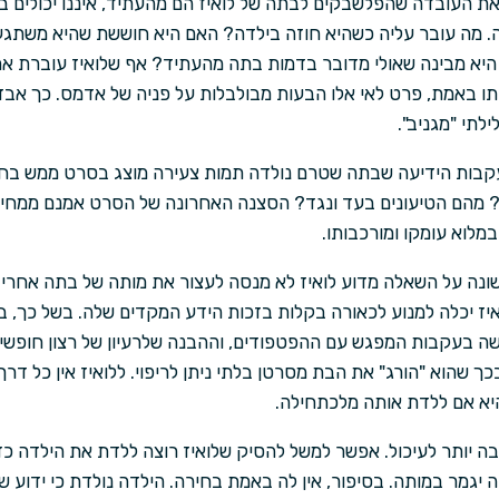
 העובדה שהפלשבקים לבתה של לואיז הם מהעתיד, איננו יכולים 
רה. מה עובר עליה כשהיא חוזה בילדה? האם היא חוששת שהיא משתג
ה היא מבינה שאולי מדובר בדמות בתה מהעתיד? אף שלואיז עוברת 
 אותו באמת, פרט לאי אלו הבעות מבולבלות על פניה של אדמס. כך אב
לתי "מגניב".
עקבות הידיעה שבתה שטרם נולדה תמות צעירה מוצג בסרט ממש בח
מהם הטיעונים בעד ונגד? הסצנה האחרונה של הסרט אמנם ממחישה
במלוא עומקו ומורכבותו.
נה על השאלה מדוע לואיז לא מנסה לעצור את מותה של בתה אחרי שה
ז יכלה למנוע לכאורה בקלות בזכות הידע המקדים שלה. בשל כך, ב
 בעקבות המפגש עם ההפטפודים, וההבנה שלרעיון של רצון חופשי 
 שהוא "הורג" את הבת מסרטן בלתי ניתן לריפוי. ללואיז אין כל דרך
יא אם ללדת אותה מלכתחילה.
יותר לעיכול. אפשר למשל להסיק שלואיז רוצה ללדת את הילדה כדי
 יגמר במותה. בסיפור, אין לה באמת בחירה. הילדה נולדת כי ידוע שהי