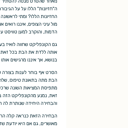
מאחר שהסרט מנסה להסתיר את
ה"חזיונות" הללו על על הגיבו
החזיונות הללו? ומתי לראשונ
מול עיני הצופים, איננו רואים
הדמות, והוקרב למען טוויסט עלי
גם הקונפליקט שחווה לואיז ב
אותה ללדת את הבת בכל זאת? 
בנושא, אך איננו מרגישים אותו 
הסרט אף בוחר לענות בצורה שו
הבת מתה בתאונת טיפוס, שלואי
מתפיסת המציאות השונה שרכשה
זאת, נמנע מהקונפליקט הזה בכך
והבחירה היחידה שנותרת לה ה
הבחירה הזאת כנראה קלה הרבה 
מאושרים, גם אם היא יודעת שזה