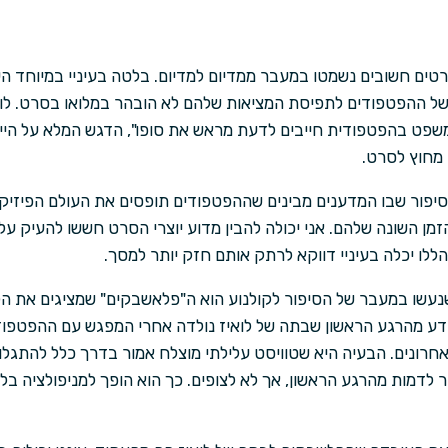
רטים חשובים נשמטו במעבר ממדיום למדיום. בלטה בעיניי במיוחד 
ל ההפטפודים לתפיסת המציאות שלהם לא הובהר במלואו בסרט. לו
משפט בהפטפודית חייבים לדעת מראש את סופו", הדגש המלא על הי
 מחוץ לסרט.
פור שבו המדענים מבינים שההפטפודים תופסים את העולם הפיזיקל
ן השונה שלהם. אני יכולה להבין מדוע יוצרי הסרט חששו להעיק על 
ללו יכלה בעיניי דווקא לרתק אותם חזק יותר למסך.
שנעשו במעבר של הסיפור לקולנוע הוא ה"פלאשבקים" שמציגים את ה
ודע מהרגע הראשון שבתה של לואיז נולדה אחרי המפגש עם ההפטפוד
רונים. הבעיה היא שטוויסט עלילתי מוצלח אמור בדרך כלל להתגלות 
לדמות מהרגע הראשון, אך לא לצופים. כך הוא הופך למניפולציה בלב