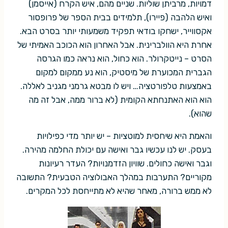
דמויות, מרביתן שוליות. שניים מהם, איש הקרח (אייסמן)
ואיש הלהבה (פיירו), תלמידים בבית הספר של פרופסור
אקסווייר, ישחקו בודאי תפקיד משמעותי יותר בסרט הבא.
אחרת היא הוולברינית. אבל האחרון הוא הכוכב האמיתי של
הסרט – נייטקרולר. הוא כחול, הוא נראה כמו הגרסה
הגברית המכוערת של מיסטיק, הוא נע ממקום למקום
באמצעות טלפורטציה… ויש לו מבטא גרמני מגניב לאללה.
הוא הוא האתנחתא הקומית (לא ברור ממה, אבל זה מה
שהוא).
והאמת היא שיחסית למוטציות – יש יותר מדי כפילויות
בעסק. יש לנו עכשיו גבר ואישה עם יכולת החלמה מהירה.
וגבר ואישה כחולים. שוויון הזדמנויות? העדר רעיונות
מקוריים? התערבות במהלך האבולוציה הטבעית? התשובה
לא ממש ברורה, מאחר שהיא לא מתייחסת לכל המקרים.