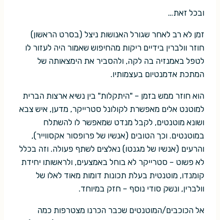
ובכל זאת…
זמן לא רב לאחר שגורל האנושות ניצל (בסרט הראשון)
חוזר וולברין בידיים ריקות מהחיפוש שאמור היה לעזור לו
לטפל באמנזיה בה לקה, ולהסביר את הימצאותה של
המתכת אדמנטיום בעצמותיו.
הוא חוזר ממש בזמן – "היתקלות" בין נשיא ארצות הברית
למוטנט אלים מאפשרת לקולונל סטרייקר, מדען, איש צבא
ושונא מוטנטים, לקבל מנדט שמאפשר לו להשתלח
במוטנטים. וכך הטובים (אנשיו של פרופסור אקסווייר),
והרעים (אנשיו של מגנטו) נאלצים לשתף פעולה. וזה בכלל
לא פשוט – סטרייקר לא בוחל באמצעים, ולראשותו יחידת
קומנדו, מוטנטית בעלת תכונות דומות מאוד לאלו של
וולברין, ונשק סודי נוסף – חזק במיוחד.
אל הכוכבים/המוטנטים שכבר הכרנו מצטרפות כמה