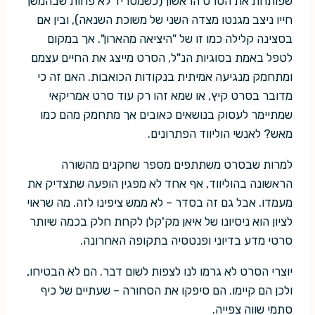
שפותחת את הסרט הראשון (כשמטריד לא פחות שבהמשך
חייו ניצב מגנטו מצדה השני של משוכת השנאה), ובין אם
בסצינה קלילה כמו זו של "היציאה מהארון". אך במקום
לטפל באמת בסוגיות הנ"ל, הסרט מייצג את החיים עצמם
ומתחמק מנגיעה אמיתית בנקודות הכואבות. האם זה כי
מדובר בסרט קיץ, או שמא זהו רק עוד סרט אמריקאי
שמתיימר לעסוק בנושאים כאובים אך מתחמק מהם כמו
מאש? לאנשי הוליווד הפתרונים.
למרות שבסרט משתתפים מספר שחקנים מהשורה
הראשונה בהוליווד, אף אחד לא מפגין הופעה שתצדיק את
מעמדו. אבל גם זה בסדר – לא ממש ציפינו לזה. מה שראוי
לציון הוא ניסיונו של איאן מק'קלן לקחת חלק בכמה שיותר
סרטי מדע בדיוני ופנטסיה בתקופה האחרונה.
יוצרי הסרט לא גרמו לנו לצפות לשום דבר. הם לא הבטיחו,
ולכן הם קיימו. הם סיפקו את הסחורה – שעתיים של כיף
סתמי שווה צפייה.