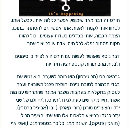
תירס זה דבר מאד שימושי. אפשר לקלות אותו, לבשל אותו,
לטחון אותו לקמח ולאפות אתו. אפשר גם להסתתר בתוכו.
הצמח הגבוה, אותו מגדלים בשדות עצומים, יכול להוות
מקום מסתור נפלא לכל חיה, אדם או כל יצור אחר.
דבר נוסף שאפשר לעשות עם תירס הוא לצייר בו סימנים
ולבנות מהם תורות קונספירציה חיזריות.
גרהאם הס (מל גיבסון) הוא כומר לשעבר. הוא נטש את
בגדי הכמורה לטובת ג'ינס וחולצת פלנל משובצת ועבר
לעסוק בחקלאות בעקבות משבר אמונה שהתרחש עם מות
אשתו. חייו מוקדשים כעת לגידול תירס, ולגידולם של שני
ילדיו הצעירים מורגן (רורי קאלקין) ובו (אביגיל ברסלין).
עזר כנגדו בביצוע מלאכות אלו הוא אחיו הצעיר מריל
(חואקין פניקס), השונה ממנו כל כך בטמפרמנט (ואולי אף