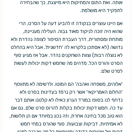
אותה. ואת התום והמתיקות היא מייצגת, כך שהבחירה
לתפקיד היא מושלמת.
אם היינו עוצרים בנקודה זו להביע דעה על הסרט, הרי
שהוא היה זוכה לניקוד מאוד גבוה. העלילה מעניינת,
מותחת ומסתורית, דרך העברת הסיפור לצופה נהדרת ולא
נדושה (לא אסתכן בלקרוא לה 'חדשנית', אבל היא בהחלט
לא נוצלה רבות) וצוות השחקנים נהדר. אבל אז מגיע סוף
הסרט והורס הכל. מדהים מה שחמש דקות יכולות לעשות
לסרט שלם.
'אלוהים, משפחה ואהבה' הם המוטו. ולרשימה לא מתווסף
'החלום האמריקאי' אשר רק נרמז בעדינות בסרט ולא
נדחף לנו בסופו במורד הגרון כאילו לא קלטנו אותם דבר
עד כה. חמש דקות יכולות בקלות להרוס סרט שלם, גם אם
הוא טוב מכל בחינה אחרת, וזה נכון במיוחד אם הן תלושות,
לא אמיתיות, דביקות וצבועות. סוף שהורס במחי חמש
דקות של שטיחות רדודה ומטופשת כל מה שנבנה לפניו.