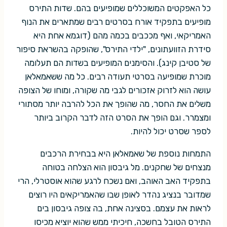
כל האפקטים המשוכללים שמופיעים בהם. שדות התירס
מופיעים בתפקיד אורח בסרטים רבים שמתארים את הנוף
האמריקאי, ואף מככבים בכמה מהם (דוגמא אחת היא
סידרת הזוועתונים, "ילדי התירס", שהופקה בהשראת סיפור
של סטיבן קינג). והסימנים המופיעים בשדות הם תעלומה
מוכרת שמופיעה בסרטי תעודה רבים. כל מה ששאמאלאן
עושה הוא לזרוק אזכורים לגבי מה שקורה, ומוחו של הצופה
משלים את החסר, מה שהופך את הכל להרבה יותר מסתורי
ומצמרר. וגם הופך את הסרט הזה לדבר הקרוב ביותר
לספר שסרט יכול להיות.
התמחות נוספת של שאמאלאן היא בבחירת הרכבים
מנצחים של שחקנים. מל גיבסון הוא הצלחה בטוחה
בתפקיד האב האוהב, ואם נשכח לרגע שהוא אוסטרלי, הרי
שמדובר בנציג נהדר לאופן שבו שהאמריקאים היו רוצים
לראות את עצמם. בסצינה אחת, בה צופה גיבסון בים
התירס הטובל בחשכה, חיכיתי ממש שהוא יוציא מכיסו