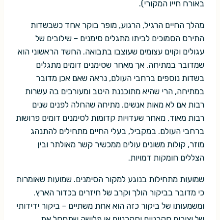
באורח חייו המקורי).
מהלך החיים הרגיל, הרגוע, מופר בוקר אחד כשבשדות
התירס הסמוכים לביתו מתגלים סימנים – שילובים של
עגולים וקוים עצומים שעוצבו בתבואה. החשד הראשוני הוא
שמדובר במתיחה, אך מאחר שסימנים דומים מתגלים
בשדות נוספים ברחבי העולם, נראה שאם אכן מדובר
במתיחה, הרי שהיא מתוכננת היטב ומעורבים בה עשרות
רבות אם לא מאות אנשים. מתיחה שהחלה לפנים שנים
רבות מאוד, מאחר שעדויות קדומות לסימנים דומים פרושות
ברחבי העולם. במקביל, בעלי החיים מתחילים להתנהג
מוזר, קולות משונים עולים ממכשיר קשר מאולתר ובין
הצללים חומקות דמויות.
שמועות מתחילות בנוגע למקור הסימנים. שמועות שאומרות
כי מדובר בביקור הולך וקרב של חיזרים בכדור הארץ.
ומשמעותו של ביקור כזה הוא אחת משתיים – ביקור ידידותי
של יצורים סקרניים וחקרניים או פלישה שתחסל את