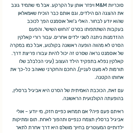
סוכריות M&M ויפזר אותן על הקרקע. אבל מי שתמיד גונב
את ההצגה הם הילדים, וגם אותם כבר הוכיח שאמאלאן
שהוא יודע לבחור. האלי ג'ואל אוסמנט הפך לכוכב
בעקבות השתתפותו בסרט 'החוש השישי'. והפעם
ההזדמנות ניתנה לשני ילדים אחרים. עבור רורי קאלקין
הסרט לא מהווה הופעה ראשונה בקולנוע, אבל כמו במקרה
של אוסמנט נראה שסרט זה יכול להיות עבורו פריצת דרך.
קאלקין נפלא בתפקיד הילד העצוב (עיני הכלבלב שלו
תורמות לא מעט לעניין), החכם והחקרני שאוהב כל-כך את
אחותו הקטנה.
עם זאת, הכוכבת האמיתית של הסרט היא אביגיל ברסלין,
בהופעתה הקולנועית הראשונה.
ראיתם פעם פיה? אם תמחאו כפיים חזק, מי יודע – אולי
אביגיל ברסלין תצמח כנפיים ותהפוך לאחת. תום ומתיקות
ילדותיים המעוטרים בחיוך מושלם היא דרך אחרת לתאר