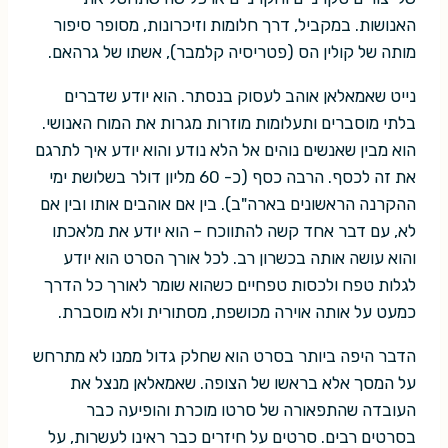
האנושות. במקביל, דרך חלומות וזיכרונות, מסופר סיפור
מותה של קולין הס (פטריסיה קלמבר), אשתו של גרהאם.
נייט שאמאלאן אוהב לעסוק בנסתר. הוא יודע שדברים
בלתי מוסברים ותעלומות מוזרות מגרות את המוח האנושי.
הוא מבין שאנשים נוהים אל הלא נודע והוא יודע איך לתרגם
את זה לכסף. הרבה כסף (כ- 60 מליון דולר בשלושת ימי
ההקרנה הראשונים בארה"ב). בין אם אוהבים אותו ובין אם
לא, עם דבר אחד קשה להתווכח – הוא יודע את מלאכתו
והוא עושה אותה בכשרון רב. לכל אורך הסרט הוא יודע
לגלות טפח ולכסות טפחיים כשהוא שומר לאורך כל הדרך
כמעט על אותה אוירה מכושפת, מסתורית ולא מוסברת.
הדבר היפה ביותר בסרט הוא שחלק גדול ממנו לא מתרחש
על המסך אלא בראשו של הצופה. שאמאלאן מנצל את
העובדה שהתפאורה של סרטו מוכרת והופיעה כבר
בסרטים רבים. סרטים על חיזרים כבר ראינו לעשרות, על