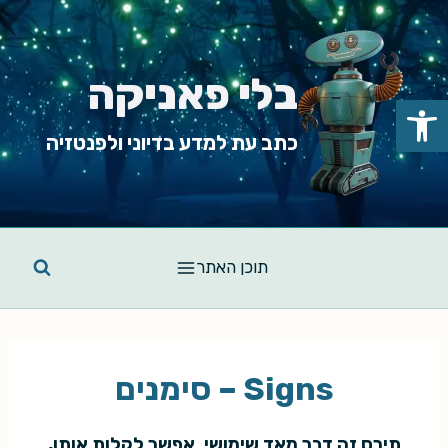
Ski
t
conten
בלי פאניקה
פתח סרגל נגישות
כתב עת למדע בדיוני ולפנטזיה
תוכן האתר
Signs – סימנים
תירס זה דבר מאד שימושי. אפשר לקלות אותו,