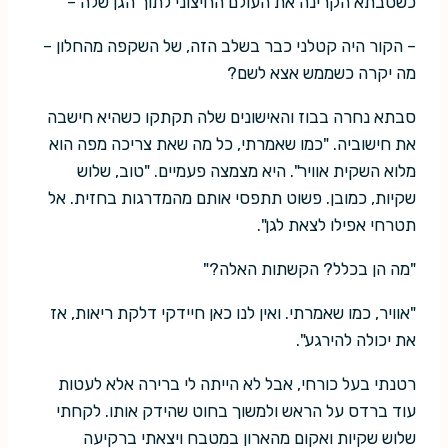
כשסבתא הקרינה את העולם החיצוני לתוך הגן שלה –
– הקור היה קטלני כבר בשלב הזה, של השקפה מהחלון –
מה יקרה כשממש אצא לשם?
סבתא נחרה בבוז והאישונים שלה תקתקו כשהיא חישבה
את חישוביה. "כמו שאמרתי, כל מה שאת צריכה מפה הוא
מלוא השקית אוויר". היא מצמצה פעמיים. "טוב, שלוש
שקיות, כמובן. פשוט תתפסי אותם מהמדרגות בחזית. אל
תטרחי אפילו לצאת לגן".
"מה הן בכלל? הקשתות האלה?"
"אוויר, כמו שאמרתי. ואין לנו כאן חיידקי דלקת ריאות, אז
את יכולה להירגע".
רטנתי בעל כורחי, אבל לא הייתה לי ברירה אלא לעטות
עוד ברדס על הראש ולמשוך בחוט שהידק אותו. לקחתי
שלוש שקיות ואקום מהארון במטבח ויצאתי ברקיעה