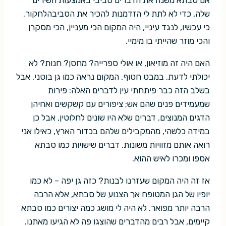
אם סבתא משנה את הדברים סביבי באמצעות השירים
שלה, כדי לא לתת לי הזדמנות להכיר את הסביבהלחקור.
כי עכשיו, לנגד עיניי, היה המקום הכי מעניין, הכי מסקרן
והכי מוזר שהייתי בו מימיי.
האם היה זה מוזיאון, או אולי ספרייה? מחסן? חנות? לא
יכולתי לדעת. במבט חטוף, המקום נראה כמו גן בוטני, אבל
בשלב הזה כבר פיתחתי עין לדברים האלה: פירות
שמעמידים פנים שהם אש; ציפורים עם קשקשים ואחיהן
הדגים המנוצים. דברים שלא היו שונים לחלוטין, אבל כן
במידה כלשהי, מהמקבילים שלהם בכדור הארץ, כאילו אני
רואה אותם מזוויות משונות. דברים שישויות כמו סבתא
אספו ומכרו לאיש ההוא.
אז זה היה המקום שעזרנו לבנות? כזה גן יפה – לא כמו
יופיו של הגן המטופח אך הצנוע של סבתא, אלא הרבה
הרבה יותר מפואר. לא היה לי מושג כמה יצורים כמו סבתא
קיימים, אבל רבים מהדברים שהוצגו פה לא הגיעו מאתנו.