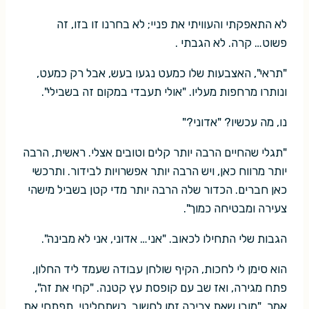
לא התאפקתי והעוויתי את פניי; לא בחרנו זו בזו, זה
פשוט… קרה. לא הגבתי .
"תראי", האצבעות שלו כמעט נגעו בעש, אבל רק כמעט,
ונותרו מרחפות מעליו. "אולי תעבדי במקום זה בשבילי".
נו, מה עכשיו? "אדוני?"
"תגלי שהחיים הרבה יותר קלים וטובים אצלי. ראשית, הרבה
יותר מרווח כאן, ויש הרבה יותר אפשרויות לבידור. ותרכשי
כאן חברים. הכדור שלה הרבה יותר מדי קטן בשביל מישהי
צעירה ומבטיחה כמוך".
הגבות שלי התחילו לכאוב. "אני… אדוני, אני לא מבינה".
הוא סימן לי לחכות, הקיף שולחן עבודה שעמד ליד החלון,
פתח מגירה, ואז שב עם קופסת עץ קטנה. "קחי את זה",
אמר. "מובן שאת צריכה זמן לחשוב. כשתחליטי, תפתחי את