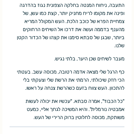
התעבה, ניחוח המנטה בחלקה הצפונית נגוז בהדרגה
ופינה את מקומו לריח מחניק יותר, קצת כמו עשן, של
צמחיית הפרא של כוכב הלכת. העש המקולל המריא
מהענף בדממה ועשה את דרכו אל השיחים הרחוקים
ביותר, שבגן של סבתא סימנו את קצהו של הכדור הקטן
שלנו.
מעבר לשיחים שכן היער, בלתי נגיש.
כף הרגל שלי מצאה אדמה רטובה, מכוסה עשב. בעטתי
הכי חזק שיכולתי, הרמתי את הרשת שלי וצעקתי בלי
להתכוון. העש צווח בזעם כשהרשת צנחה על ראשו.
"כל הכבוד", אמרה סבתא. "עכשיו את יכולה לעשות
אמבטיה נורמלית". והיא המשיכה לגחך אליי, כמעט
משותקת, מכוסה לחלוטין ברוק הרירי של העש.