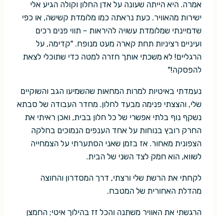
אמרה. היא הייתה שעונה על אדן החלון וקולה הגיע אלי
ישירות מהאוויר. כעת נראתה כמו מלומדת קשישה, או כפי
שדמיינתי שמלומדת עשויה להיראות – תווי פנים רכים
ועיניים רציניות תחת קארה מעט מנופח. "קדימה, על
הרגליים! לא משכתי אותך חזרה למטה כדי שתוכלי לצאת
להפסקה!"
נעמדתי באיטיות למרות המחאות שהשמיעו הגב והשוקיים
שלי, והצצתי פנימה מבעד לחלון. מחדר העבודה של סבתא
נשקף נוף בלתי אפשרי של כל חלון בבית, ואכן ראיתי את
החרק רובץ בנוחות על אחד הענפים הנמוכים בחלקה
הצפונית מאחור. אז בזמן שאני הסתערתי על הצמחייה
לשווא, הוא חמק לצד השני של הבית.
לקחתי את הרשת שלי ורצתי, דרך המסדרון והחוצה
מהדלת האחורית של המטבח.
הרגשתי את האוויר משתנה והכל זז בהילוך איטי; החמצן