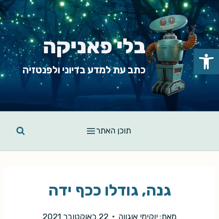
Ski
t
conten
בלי פאניקה
פתח סרגל נגישות
כתב עת למדע בדיוני ולפנטזיה
תוכן האתר
גנה, גודלו ככף ידה
מאת:
יוקימי אוגווה
22 באוקטובר 2021