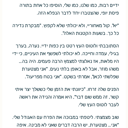
ידיים רבות, כמו שלנו, כמו שלי, הוסיפו כל אחת בתורה
פיסת יופי, שהצטברו יחד לדבר הנפלא הזה.
"יא". קול מאחוריי, ולא יכולתי שלא לקפוץ. "מבקרת נדירה
כל כך. בשעות הקטנות האלה".
הסתובבתי ולוטוס העץ רטט בין כפות ידיי. נערה, בערך
בגילי, עמדה וחייכה. לא יכולתי לשפשף את העיניים, כי ידי
היו מלאות, אז נאלצתי למצמץ הרבה פעמים. היה בה…
משהו מוזר, אבל לא באופן בלתי נעים. "אני מצטערת
שפלשתי לכאן", אמרתי בשקט. "אני בטח מפריעה".
הפנים שלה זרחו. "כיוונתי את הזמן שלי כששלך יצר איתי
קשר, זה ממש שום דבר", היא אמרה והנידה את ראשה
לעבר לוטוס העץ שלי.
שוב מצמצתי. ליטפתי במבוכה את הפרח עם האגודל שלי.
"אני… מצטערת, יש הרבה דברים שאני לא מבינה. איפה