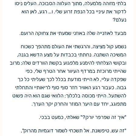
בלתי מזוהה מלמעלה, מתוך העלווה הסבוכה. העלים ניסו
לדקור את עיניי בכל הנפת זרוע שלי. ו… רגע, לאן הוא
נעלם?
מבעד לאוזנייה שלה באוזני שמעתי את צחוקה הרועם.
נשמע קול מציצה, והרגשתי את העולם מתהפך כשכוח
המשיכה השתנה. נחתתי בכבדות על מצע הדשא בגנה,
ובקושי הצלחתי להימנע מלפגוע בקשת הוורדים שלה; מרוב
שהייתי מרוכזת במרדף העיוור אחר הטרף שלי, כפי
שפקדה עליי, לא הייתי מודעת בכלל לכך שעליתי כל כך
גבוה. כעבור רגע האוויר חזר סוף סוף לריאותיי והתחלתי
להשתעל. הייתי מכוסה בלכלוך; הלוואי שגם הוא היה פשוט
מתפוגג, יחד עם היער המוזר והחרק יקר הערך.
"איך זה שפרפר יורק?" שאלתי, כמעט בבכי.
"זה עש, טיפשונת. אל תשכחי לשמור דוגמיות מהרוק",