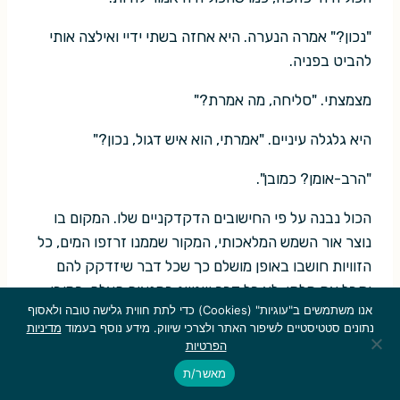
"נכון?" אמרה הנערה. היא אחזה בשתי ידיי ואילצה אותי
להביט בפניה.
מצמצתי. "סליחה, מה אמרת?"
היא גלגלה עיניים. "אמרתי, הוא איש דגול, נכון?"
"הרב-אומן? כמובן".
הכול נבנה על פי החישובים הדקדקניים שלו. המקום בו
נוצר אור השמש המלאכותי, המקור שממנו זרזפו המים, כל
הזוויות חושבו באופן מושלם כך שכל דבר שיזדקק להם
יקבל את חלקו. לא כל דבר שגשג בתנאים האלה, כמובן,
אנו משתמשים ב"עוגיות" (Cookies) כדי לתת חווית גלישה טובה ולאסוף
ונבנו גם מקומות מסתור יפהפיים לפטריות הקטיפתיות
נתונים סטטיסטיים לשיפור האתר ולצרכי שיווק. מידע נוסף בעמוד
מדיניות
הגליות, והמצבורים הצנועים של חומר דמוי טחב. הבחנתי
הפרטיות
במנגנונים מכניים גם בעלים – לא הייתה רוח, כמובן, אז
מאשר/ת
העלים האלה שרו במקומותיהם. כל דבר כאן עבד כמו שהוא