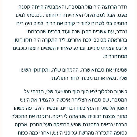
חדר הרחצה היה מול המטבח, והאמבטיה הייתה קטנה
מעט, אבל לסבתא ולי היא הייתה די והותר. נכנסתי למים
החמים בלי לטרוח להוריד קודם את הריר. למים היה ריח
נהדר, עם עשבים מהגן שלה ועוד דברים שהברחתי
בהוראתה מכוכבי לכת אחרים. ליד התקרה היה חלון קטן,
ולרגע עצמתי עיניים, וברגע שאחריו השמיים הוצפו כוכבים
מסתחררים.
שמעתי את סבתא שרה. ההמהום שלה, ותקתוקי השעון
שלה, נשאו אותנו מבעד לחור התולעת.
כשרוב הלכלוך יצא סוף סוף מהשיער שלי, חזרתי אל
המטבח, שם סבתא הצליחה איכשהו להצמיד את העש
השמן אל שולחן העץ בעודו בחיים. עכשיו היא גרפה משהו
מתוך צנצנת זכוכית שנראתה לי ריקה, ורוקנה את התכולה
הבלתי נראית למסננת שהיא החזיקה מעל החרק. אבקה
כסופה התפזרה מהרשת על פני העש, ואחרי כמה כפות