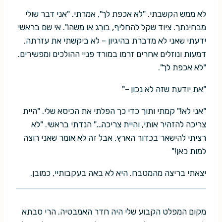
לא ממש הקשבתי. "לא אכפת לך", אמרתי. "אני דבר שולי
מבחינתך. ציוד שקל להחליף, בורֵג או משהו". אי שם בראשי
ידעתי שאני לא מדברת בהיגיון – לא ביקשתי את עזרתה.
דמעות ונוזלים אחרים זרמו במורד פניי ההולכים ומפשירים.
"לא אכפת לך".
"את יודעת שזה לא נכון –"
"אני לא!" קמתי ותוך כדי כך הפלתי את הכיסא שלי. "היית
צריכה להזהיר אותי, והיית צריכה…" הנדתי בראשי. "לא
רציתי להישאר בכדור הארץ, אבל זה לא אומר שאני רוצה
למות כאן!"
יצאתי בריצה מהמטבח. היא לא באה בעקבותיי, כמובן.
מקום המפלט הקבוע שלי היה חדר האמבטיה. הרי סבתא