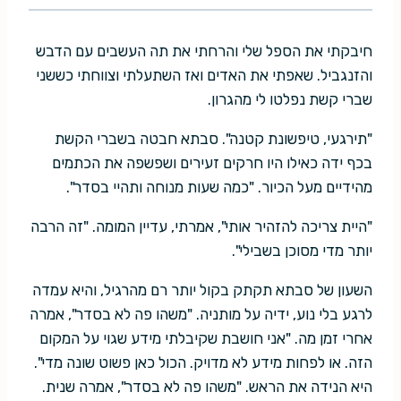
חיבקתי את הספל שלי והרחתי את תה העשבים עם הדבש
והזנגביל. שאפתי את האדים ואז השתעלתי וצווחתי כששני
שברי קשת נפלטו לי מהגרון.
"תירגעי, טיפשונת קטנה". סבתא חבטה בשברי הקשת
בכף ידה כאילו היו חרקים זעירים ושפשפה את הכתמים
מהידיים מעל הכיור. "כמה שעות מנוחה ותהיי בסדר".
"היית צריכה להזהיר אותי", אמרתי, עדיין המומה. "זה הרבה
יותר מדי מסוכן בשבילי".
השעון של סבתא תקתק בקול יותר רם מהרגיל, והיא עמדה
לרגע בלי נוע, ידיה על מותניה. "משהו פה לא בסדר", אמרה
אחרי זמן מה. "אני חושבת שקיבלתי מידע שגוי על המקום
הזה. או לפחות מידע לא מדויק. הכול כאן פשוט שונה מדי".
היא הנידה את הראש. "משהו פה לא בסדר", אמרה שנית.