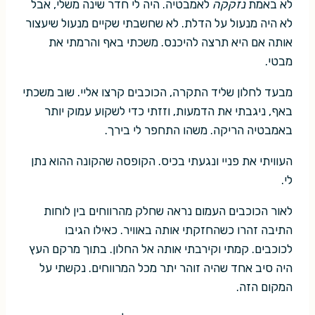
לא באמת
נזקקה
לאמבטיה. היה לי חדר שינה משלי, אבל
לא היה מנעול על הדלת. לא שחשבתי שקיים מנעול שיעצור
אותה אם היא תרצה להיכנס. משכתי באף והרמתי את
מבטי.
מבעד לחלון שליד התקרה, הכוכבים קרצו אליי. שוב משכתי
באף, ניגבתי את הדמעות, וזזתי כדי לשקוע עמוק יותר
באמבטיה הריקה. משהו התחפר לי בירך.
העוויתי את פניי ונגעתי בכיס. הקופסה שהקונה ההוא נתן
לי.
לאור הכוכבים העמום נראה שחלק מהרווחים בין לוחות
התיבה זהרו כשהחזקתי אותה באוויר. כאילו הגיבו
לכוכבים. קמתי וקירבתי אותה אל החלון. בתוך מרקם העץ
היה סיב אחד שהיה זוהר יתר מכל המרווחים. נקשתי על
המקום הזה.