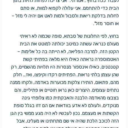
לעבוד ככה בחוץ", אמרתי. "אני צריכה לפחות להיות בתוך
הבית כדי להתחמם. אני עלולה לקפוא למוות, או סתם
לחלות בדלקת ריאות ולסבול ולמות לאט אם יהיה לי מזל –
או חוסר מזל".
בחוץ, לפי החלונות של סבתא, סופה שכמוה לא ראיתי
מעולם כנראה עשתה כמיטב יכולתה למוטט את הבית
הקטן הזה. למרבה הפליאה, לא הייתה בה כל אלימות –
האטמוספרה נראתה כאילו היא מלאה בפתיתי קשת
קטנטנים, כאילו אינספור מנסרות היו תלויות מהשמיים, רק
שהן עצמן בלתי נראות. הפתיתים רקדו וקיפצו, ואז… חלק
מהם, פתאום, הותירו צלקות מכוערות באדמה, ולקחו ממנה
נתחים עצומים. היצורים כאן נראו חוטיים או פתיליים, והם
בצבצו מהאדמה הלבנה והאבקתית כמו צלופחי גינה
מנוקדים, ולעולם לא אדע בוודאות אם הם זזו בגלל סופת
הקשתות או מעצמם. נכון לעכשיו לא היה מגע ממשי בין הגן
הזה לכוכב הלכת שהיה אי שם מתחתינו או מעלינו, אבל