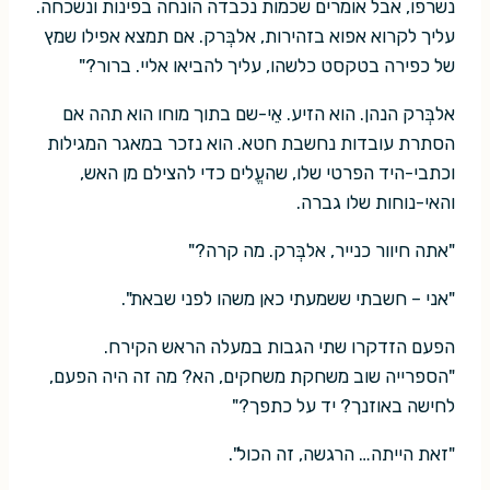
נשרפו, אבל אומרים שכמות נכבדה הונחה בפינות ונשכחה.
עליך לקרוא אפוא בזהירות, אלבְּרק. אם תמצא אפילו שמץ
של כפירה בטקסט כלשהו, עליך להביאו אליי. ברור?"
אלבְּרק הנהן. הוא הזיע. אֵי-שם בתוך מוחו הוא תהה אם
הסתרת עובדות נחשבת חטא. הוא נזכר במאגר המגילות
וכתבי-היד הפרטי שלו, שהעֱלים כדי להצילם מן האש,
והאי-נוחות שלו גברה.
"אתה חיוור כנייר, אלבְּרק. מה קרה?"
"אני – חשבתי ששמעתי כאן משהו לפני שבאת".
הפעם הזדקרו שתי הגבות במעלה הראש הקירח.
"הספרייה שוב משחקת משחקים, הא? מה זה היה הפעם,
לחישה באוזנך? יד על כתפך?"
"זאת הייתה… הרגשה, זה הכול".