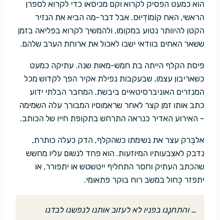
הוא כמעט הפסיק לקרוא וקם מכיסאו כדי לקרוא לספרן
הראשי, האח קוֹמוֹדְיוּס. אבל דבר-מה הביא את הנזיר
הקטן להיוותר נטוע במקומו, ולהמשיך לקרוא בפליאה בזמן
ששאר האחים בוודאי ישבו לאכול את ארוחת הערב שלהם.
פיסת הקלף הייתה בת חמש-מאות שנה. עתיקה כמעט
כשאריבון עצמו, שבעקבות נפילת אקיר הפך לקדוש מכל
המנזרים האוניברסיטאיים ביבשת. המחבר הבלתי ידוע
כתב אותו זמן קצר לאחר שראמוסיו המבורך עלה השמימה
– האירוע האדיר כנראה התרחש בתקופת חייו של הכותב.
אלבְּרק עצר את נשימתו כשהקלף, הדק כעלה כותרת,
נדבק לאצבעותיו המיוזעות. הוא פחד לנשום עליו מחשש
שהכתב העתיק וחסר התחליף ייטשטש או יתפורר, או
יתפזר כְּחול במשב רוח בוקר פתאומי.
… והתחנָנו בפניו לא לעזוב אותנו לנפשנו לבדנו