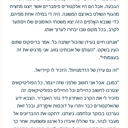
הגבעה, אבל הם היו אלקטורים פימבריים אשר יִיצגו מחצית
מהגוף השולט בארצם המשונה. היה די במילה אחת מפיהם,
כדי שצבא האֲלפים הזה יֵצא משטחי האימונים שלו ויסתער
לקרב, בכל מקום שבו יבחרו לערוך אותו.
"אנחנו חיים בעידן שהכול ישתנה בו", אמר בריסקוס שתום
העין בשקט. "העולם של אבותינו גוֹוע. אני מרגיש את זה
בעצמותיי".
"זה גם עידן של הזדמנויות", הזכיר לו קייריאל.
"כמובן. אבל אני חושב שלפני שזה ייגמר, כל הפוליטיקאים
יצטרכו לחשוב כחיילים וכל החיילים כפוליטיקאים. זה
מזכיר לי את הקרב האחרון ליד נהר האבְּריר. הצבא ידע
שהאלקטורים כבר ויתרו על דוכסות אימֶרְדוֹן, ובכל זאת
נערכנו בבוקר ונלחמנו. ניצחנו, דחקנו את ההבריונים אל
מעבר לנהר, עד שהללו איבדו כל ארגון ומשמעת. אחר כך