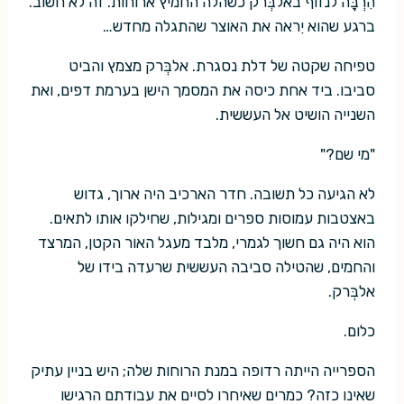
הִרְבָּה לנזוף באלבְּרק כשהלה החמיץ ארוחות. זה לא חשוב.
ברגע שהוא יִראה את האוצר שהתגלה מחדש…
טפיחה שקטה של דלת נסגרת. אלבְּרק מצמץ והביט
סביבו. ביד אחת כיסה את המסמך הישן בערמת דפים, ואת
השנייה הושיט אל העששית.
"מי שם?"
לא הגיעה כל תשובה. חדר הארכיב היה ארוך, גדוש
באצטבות עמוסות ספרים ומגילות, שחילקו אותו לתאים.
הוא היה גם חשוך לגמרי, מלבד מעגל האור הקטן, המרצד
והחמים, שהטילה סביבה העששית שרעדה בידו של
אלבְּרק.
כלום.
הספרייה הייתה רדופה במנת הרוחות שלה; היש בניין עתיק
שאינו כזה? כמרים שאיחרו לסיים את עבודתם הרגישו