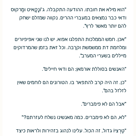
"הוא מילא את חובתו. ההודעה התקבלה. ג'וֹנָקָאיט ומֶרקוּס
ודאי כבר נמצאים במעברי ההרים. נקווה שמזלם ישחק
להם יותר מאשר לרץ".
"אכן. חמש הממלכות התפלגו אפוא. יש לנו שני אפיפיורים
ומלחמת דת ממשמשת וקרֵבה. וכל זאת בזמן שהמרדוקים
מייללים בשערי המערב".
"האנשים בסוללת אורמאן; הם ודאי חיילים".
"כן. זה היה קרב להתפאר בו. הטורונים הם לוחמים שאין
לזלזל בהם".
"אבל הם לא פימברים".
"לא, הם לא פימברים. כמה מאנשינו נשלח לעזרתם?"
"טֶרְציוֹ גדול, זה הכול. עלינו לנהוג בזהירות ולראות כיצד