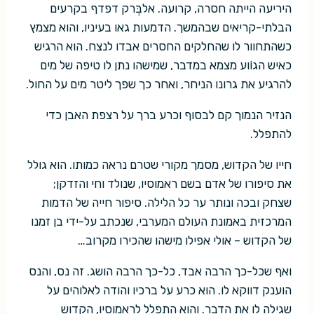
היריעה הייתה חסרה, קרועה. אלבְּרק דפדף בקרעים
הבלתי-קריאים שבהמשך. הדמעות גאו בעיניו, והוא מצמץ
כשהתחוור לו שהחלקים החסרים אבדו לנצח. הוא הרגיש
כאיש הגוֹוע מצמא במדבר, שמישהו נתן לו טיפה של מים
להרגיע את גרונו הניחר, ואחר כך שפך ליטר מים על החול.
הנזיר הנמוך קם לבסוף וכרע ברך על רצפת האבן כדי
להתפלל.
חייו של הקדוש, מסמך מקורי שטרם נראה כמותו. הוא גולל
את סיפורו של אדם בשם ראמוסיו, שנולד וחי והזדקן;
שצחק ובכה ונותר ער כל הלילה. סיפור חייה של הדמות
המרכזית באמונת העולם המערבי, שנכתב על-ידי בן זמנו
של הקדוש – אולי אפילו מישהו שהכירו מקרוב…
ואף שכל-כך הרבה אבד, כל-כך הרבה הושג. זה נס, והנס
הוענק דווקא לו. הוא כרע על ברכיו והודה לאלוהים על
שגילה לו את הדבר. והוא התפלל לראמוסיו, הקדוש