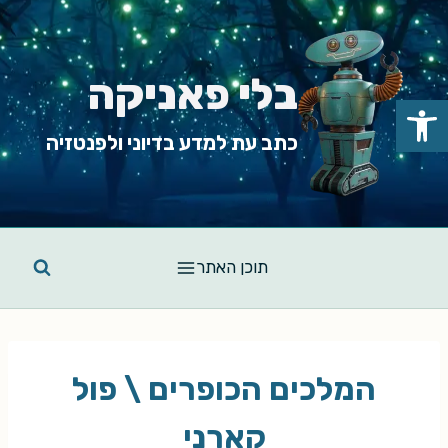
Ski
t
conten
בלי פאניקה
פתח סרגל נגישות
כתב עת למדע בדיוני ולפנטזיה
תוכן האתר
המלכים הכופרים \ פול
קארני