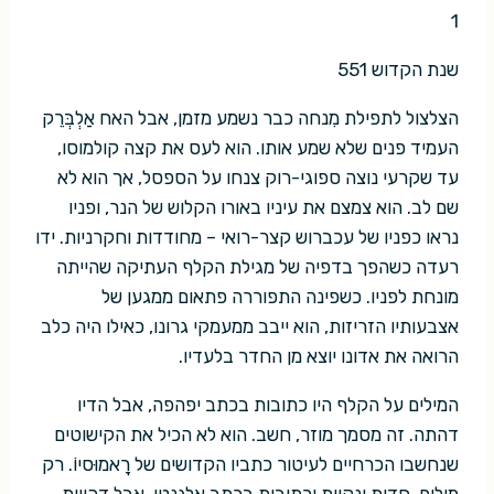
1
שנת הקדוש 551
הצלצול לתפילת מִנחה כבר נשמע מזמן, אבל האח אַלְבְּרֵק
העמיד פנים שלא שמע אותו. הוא לעס את קצה קולמוסו,
עד שקרעי נוצה ספוגי-רוק צנחו על הספסל, אך הוא לא
שם לב. הוא צמצם את עיניו באורו הקלוש של הנר, ופניו
נראו כפניו של עכברוש קצר-רואי – מחודדות וחקרניות. ידו
רעדה כשהפך בדפיה של מגילת הקלף העתיקה שהייתה
מונחת לפניו. כשפינה התפוררה פתאום ממגען של
אצבעותיו הזריזות, הוא ייבב ממעמקי גרונו, כאילו היה כלב
הרואה את אדונו יוצא מן החדר בלעדיו.
המילים על הקלף היו כתובות בכתב יפהפה, אבל הדיו
דהתה. זה מסמך מוזר, חשב. הוא לא הכיל את הקישוטים
שנחשבו הכרחיים לעיטור כתביו הקדושים של רָאמוּסיוֹ. רק
מילים, חדות ונקיות וכתובות בכתב אלגנטי, אבל דהויות