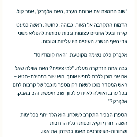
"שוב החמצת את ארוחת הערב, האח אלבְּרק", אמר קול.
הדמות התקרבה אל האור. גבוהה, כחושה, ראשה כמעט
קירח ובעל אוזניים עצומות וגבות עבותות להפליא משני
צדי האף הנשרי. העיניים היו עליזות וטובות.
אלבְּרק פלט נשימה מקוטעת. "האח קומודיוס!"
גבה אחת הזדקרה מעלה. "למי ציפית? האח אווילה שאל
אם אני מוכן ללכת לחפש אותך. הוא שוב במחילת-חטא –
ראש המסדר מוכן לשאת רק מספר מוגבל של קרבות לחם
בכל ערב, ואווילה לא יודע לכוון. שוב חיפשת זהב באבק,
אלבְּרק?"
הספרן הבכיר התקרב לשולחן. הוא הלך יחף בכל ימות
השנה, חורף וקיץ, וכפות רגליו הרחבות
ושחורות-הציפורניים תאמו במידתן את אפו.