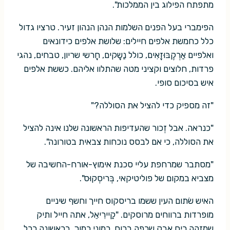
מתפתח הפילוג בין הממלכות".
הפימברי בעל הפנים השלמות הנהן הנהון זעיר. טרציו גדול
כלל כחמשת אלפים חיילים: שלושת אלפים כידונאים
ואלפיים אַרְקֶבּוּזָאִים, כולל נַשָקים, חָרשי שריון, טבחים, נהגי
פרדות, חלוצים וקציני מטה שהתלוו אליהם. כששת אלפים
איש בסיכום סופי.
"זה מספיק כדי להציל את הסוללה?"
"כנראה. אבל זְכור שהעדיפות הראשונה שלנו אינה להציל
את הסוללה, כי אם לבסס נוכחות צבאית בטורונה".
"מסתבר שמרחפת עליי סכנת אימוץ-אורח-החשיבה של
מצביא במקום של פוליטיקאי, בְּריסְקוּס".
האיש שׂתום העין ששמו בריסקוס חייך וחשף שיניים
מופרדות ברווחים מרוסקים. "קַיירִיאֵל, אתה חייל ותיק
שמזהה ריח אבק שרֵפה ברוח. כמוני כמוך. בראשונה ככל