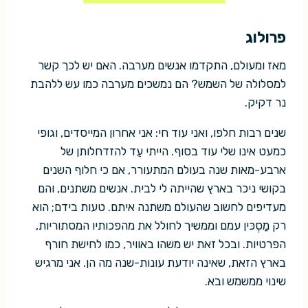
פרולוג
מאז ומעולם, התקדמו אנשים מערבה. האם יש לכך קשר
למסלולה של השמש? הם נמשכים מערבה כמו עש ללהבת
נר דקיק.
שנים רבות חלפו, ואני עוד חי: אני אחרון המייסדים, וגופי
כמעט אינו שלי עוד בסוף. הייתי עֵד להזדחלותן של
ארבע-מאות שנה בעולם המתעורר, אם כי חלוף השנים
בקושי ניכר בארץ שהייתה לי לבית. אנשים משתנים, והם
מעדיפים לחשוב שהעולם משתנה איתם. טעות בידם; הוא
רק מַסְכּין עמם וממשיך לחולל את מהפכותיו המסתוריות,
הפרטיות. ובכל זאת יש משהו באוויר, כמו לחישת חורף
בארץ הזאת, שאינה יודעת עונות-שנה מה הן. אני מרגיש
שינוי ממשמש ובא.