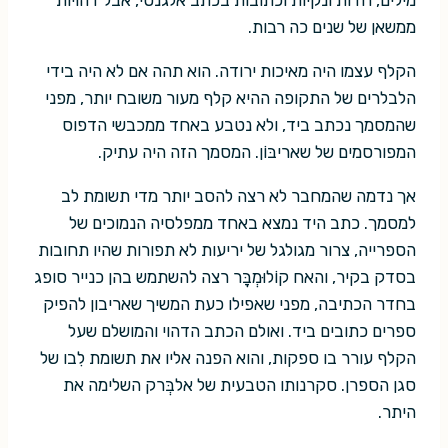
ממשאן של שנים כה רבות.
הקלף עצמו היה מאיכות ירודה. הוא תהה אם לא היה בידי
הלבלרים של התקופה ההיא קלף מעור משובח יותר, מפני
שהמסמך נכתב ביד, ולא נטבע באחד ממכבשי הדפוס
המפורסמים של שאריבּוֹן. המסמך הזה היה עתיק.
אך נדמה שהמחבר לא רצה להסב יותר מדי תשומת לב
למסמך. כתב היד נמצא באחד ממפלסיה הנמוכים של
הספרייה, צרור מגולגל של יריעות לא תפורות שהיו תחובות
בסדק בקיר, והאח קוֹלוּמְבָּר רצה להשתמש בהן כנייר סופג
בחדר הכתיבה, מפני שאפילו כעת המשיך שאריבון להפיק
ספרים כתובים ביד. ואולם הכתב הדהוי והמושלם שעל
הקלף עורר בו ספקות, והוא הפנה אליו את תשומת לִבו של
סגן הספרן. סקרנותו הטבעית של אלבְּרק השלימה את
היתר.