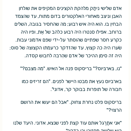
אדם שלישי ניתַק מלהקת הקצינים המקיפים את שולחן
האבן וניצב מאחורי האלקטורים בדום מתוח, עד שהצמד
הבחין בו. הוא היה איש רבוע; מה שהחסיר בגובה, השלים
ברוחב. אפילו סנטרו היה רבוע כלהב של אֵת, ופיו היה
כקרע חסר שפתיים שהוסתר על-ידי שפם אדמוני עבות.
שׂערו היה כה קצוץ, עד שהזדקר כרעמתו הקצוצה של סוס;
היה זה סימן ההיכר של אדם שהִרבה לחבוש קסדה.
"נו, בּארבּיוס?" בריסקוס פנה אל האיש. "מה מצבם?"
בארביוס נעץ את מבטו היישר לפנים. "הם זריזים כמו
חבורה של תופרות בבוקר קר, אדוני".
בריסקוס פלט נחרת צחוק. "אבל הם יעשו את הרושם
הרצוי?"
"אני אתַרְגל אותם עוד קצת לפני שנצא, אדוני. היעד שלנו
הוא שלושה מחזורי ירי בדקה".