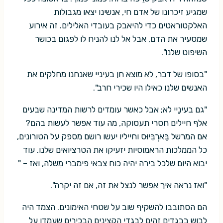
שמגיע זיכרונו של אדם חי, אנשינו יצאו מגבולות
האלקטוראטים כדי להיאבק בעובדי האלילים. זה אירוע
שמסעיר את הדם, אבל אל לנו להניח לו לפגום בכושר
השיפוט שלנו".
"בסופו של דבר, לא מוצא חן בעיניי שאנחנו מחלקים את
האנשים שלנו כאילו היו שכירי חרב".
"גם בעינַיי לא; אבל כאשר עומדים לרשות המדינה שבעים
אלף חיילים חסרי תעסוקה, מה עוד אפשר לעשות בהם?
אם המרשל בַּארְבִּיוּס וחייליו יעשו רושם מספק על הטורונים,
כל הממלכות הראמוסיות יזעיקו את הטרציואים שלנו. עוד
יבוא היום שלכל בירה יהיה כוח צבאי פימברי מִשלה, ואז – "
"ואז נראה איך אפשר לנצל את זה, אם זה יקרה".
הם הסתובבו להשקיף שוב על שטחי האימונים. הצמד היה
לבוש בבגדים זהים לבגדי הקצינים הבכירים שעמדו על