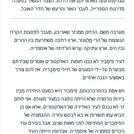
מגלימתו ונעל מאחוריהם את הדלת. הצמד המשיך במעלה
מדרגות הספרייה, לעבר האור והרעש של חדר האוכל.
מערבה משם, הרחק ממנזר שאריבון, מעבר לפסגות הקרח
הנוצצות של הרי מַלְוֵונוֹר, ארץ רחבה משתרעת בין ההרים
ובין הים, ארץ עתיקה: עֶרשׂ הולדתה של אימפריה.
לעיר פימְבִּיר לא נבנו חומות. האלקטורים אומרים שֶבּירתם
מבוצרת על-ידי המגנים של חיילי פִימְבְּרִיה; אין להם צורך
באמצעי הגנה אחרים.
ויש אמת בהתרברבותם. פימביר היא כמעט היחידה מבין
בירות נורמניה שלא הייתה נתונה במצור מעולם. אף לוחם
זר לא נכנס לעיר האדירה של האלקטורים, אלא אם כן
הביא עִמו תשורות או בא לבקש עזרה. ההגמוניה של
הפימברים הסתיימה לפני מאות שנים, אבל בעירם עוד
ניכרים סממניה של אימפריה. אברוסיו הייתה העיר