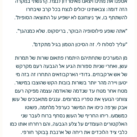
אספנו את מתינו ויצאנו מאימרדון לנצח. הַרגשתי במקרה
הזה דומה: צבאותינו יכולים לנצח בכל קרב שיבחרו
להשתתף בו, אך ניצחונם לא ישפיע על התוצאה הסופית".
"אתה שופע פילוסופיה הבוקר, בריסקוס. שלא כמנהגך".
"עליך לסלוח לי. זה הסיכון הטמון בגיל מתקדם".
מן המערכים שתחתיהם היתמרו פתאום שורות של תמרות
עשן, ואחרי שניות ספורות הגיע אל הגבעה רעם מקרקש
של אש ארקבוזים. גדודי הארקבוזאים התחרו זה בזה מי
יטען ויירה מהר יותר בשורות בובות הקש שהוצבו במישור.
מטח אחר מטח עד שנדמה שהאדמה עצמה מפיקה רעם
צווחני הנועץ את טפריו במרומים. עננים מתאבכים של עשן
אבק שרֵפה כיסו את המישור כערפל מלחמה, פשוטו
כמשמעו. ריחו החריף של העשן נסחף ברוח לעבר שני
האלקטורים העומדים על צלע הגבעה, והם רחרחו אותו כמו
כלבי ציד הלוכדים את ריחה של ארנבת בְּבוקר חורפי.