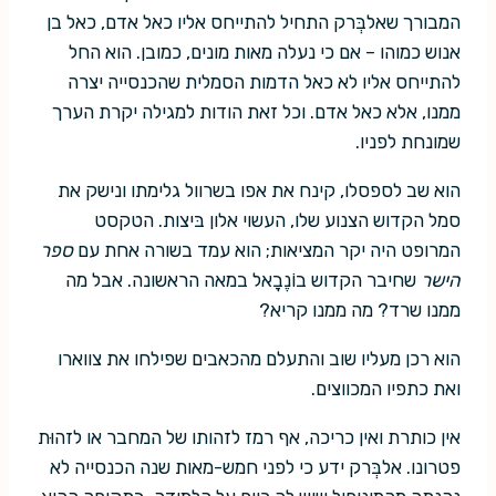
המבורך שאלבְּרק התחיל להתייחס אליו כאל אדם, כאל בן
אנוש כמוהו – אם כי נעלה מאות מונים, כמובן. הוא החל
להתייחס אליו לא כאל הדמות הסמלית שהכנסייה יצרה
ממנו, אלא כאל אדם. וכל זאת הודות למגילה יקרת הערך
שמונחת לפניו.
הוא שב לספסלו, קינח את אפו בשרוול גלימתו ונישק את
סמל הקדוש הצנוע שלו, העשוי אלון בּיצות. הטקסט
המרופט היה יקר המציאות; הוא עמד בשורה אחת עם
ספר
הישר
שחיבר הקדוש בוֹנֶבָאל במאה הראשונה. אבל מה
ממנו שרד? מה ממנו קריא?
הוא רכן מעליו שוב והתעלם מהכאבים שפילחו את צווארו
ואת כתפיו המכווצים.
אין כותרת ואין כריכה, אף רמז לזהותו של המחבר או לזהוּת
פטרונו. אלבְּרק ידע כי לפני חמש-מאות שנה הכנסייה לא