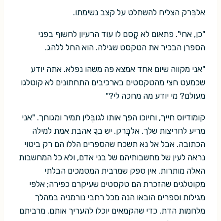
אלבְּרק הצליח להשתלט על קצב נשימתו.
"כן, אחי". פתאום לא קָסם לו עוד הרעיון לחשוף בפני
הספרן הבכיר את הטקסט שגילה. הוא החל ללהג.
"אני מקווה שיום אחד אמצא פה משהו נפלא. אתה יודע
שכמעט חצי מהטקסטים בארכיבים התחתונים לא קוטלגו
מעולם? מי יודע מה מחכה לי?"
קומודיוס חייך, וחיוכו הפך אותו לגובְּלין תמיר ומגוחך. "אני
מריע לחריצוּת שלך, אלבְּרק. יש בךָ אהבת אמת למילה
הכתובה. אבל אל נא תשכח שהספרים הללו הם רק ביטוי
נראה לעין של מחשבותיהם של בני אדם, ולא כל המחשבות
האלה מותרות. אין ספק שמרבית המסמכים הבלתי
מקוטלגים שהזכרת הם טקסטים שעיקרם כפירה; אלפי
מגילות וספרים הובאו הנה מכל רחבי נורמניה במהלך
מלחמות הדת, כדי שהקמאים יוכלו להעריך אותם. מרביתם