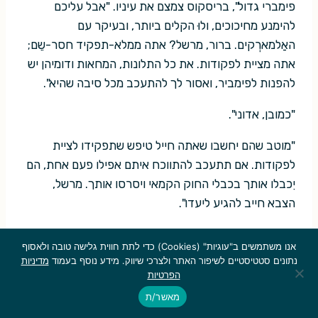
פימברי גדול", בריסקוס צמצם את עיניו. "אבל עליכם
להימנע מחיכוכים, ולוּ הקלים ביותר, ובעיקר עם
האַלמארְקים. ברור, מרשל? אתה ממלא-תפקיד חסר-שֵם;
אתה מציית לפקודות. את כל התלונות, המחאות ודומיהן יש
להפנות לפימביר, ואסור לך להתעכב מכל סיבה שהיא".
"כמובן, אדוני".
"מוטב שהם יחשבו שאתה חייל טיפש שתפקידו לציית
לפקודות. אם תתעכב להתווכח איתם אפילו פעם אחת, הם
יִכבלו אותך בכבלי החוק הקמאי ויסרסו אותך. מרשל,
הצבא חייב להגיע ליעדו".
בארביוס הביט בראשונה בעיניו של האלקטור. "אני יודע,
אנו משתמשים ב"עוגיות" (Cookies) כדי לתת חווית גלישה טובה ולאסוף
אדוני".
נתונים סטטיסטיים לשיפור האתר ולצרכי שיווק. מידע נוסף בעמוד
מדיניות
הפרטיות
"טוב מאוד. דרך צלחה. אתה משוחרר".
מאשר/ת
בארביוס חבט בזרועו בשריון החזה שלו והלך. קייריאל