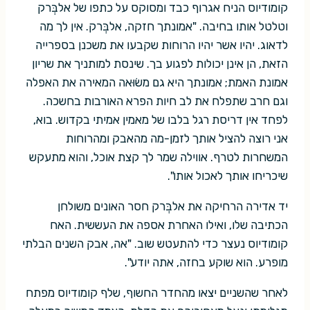
קומודיוס הניח אגרוף כבד ומסוקס על כתפו של אלבְּרק
וטלטל אותו בחיבה. "אמונתך חזקה, אלבְּרק. אין לך מה
לדאוג. יהיו אשר יהיו הרוחות שקבעו את משכנן בספרייה
הזאת, הן אינן יכולות לפגוע בך. שינסת למותניך את שריון
אמונת האמת; אמונתך היא גם משׂוּאה המאירה את האפלה
וגם חרב שתפלח את לב חיות הפרא האורבות בחשכה.
לפחד אין דריסת רגל בלבו של מאמין אמיתי בקדוש. בוא,
אני רוצה להציל אותך לזמן-מה מהאבק ומהרוחות
המשחרות לטרף. אווילה שמר לך קצת אוכל, והוא מתעקש
שיכריחו אותך לאכול אותו".
יד אדירה הרחיקה את אלבְּרק חסר האונים משולחן
הכתיבה שלו, ואילו האחרת אספה את העששית. האח
קומודיוס נעצר כדי להתעטש שוב. "אה, אבק השנים הבלתי
מופרע. הוא שוקע בחזה, אתה יודע".
לאחר שהשניים יצאו מהחדר החשוף, שלף קומודיוס מפתח