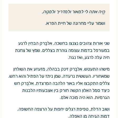
הֱיה אתה לי למאור ולמדריך ולמטֶה,
ושמור עליי מחרונה של חיית הפרא.
שני אורות צהובים נצנצו בחשכה. אלבְּרק הבחין לרגע
במעורפל בדמות עצומה גוהרת בצללים. שמץ של צחנת
חיה עלה לרגע, ואז נגוז.
מישהו התעטש. אלבְּרק זינק בבהלה, מזעזע את השולחן
שמאחוריו. העששית נרעדה, שמן ניתז על הפתיל והוא רחש.
צללים התקבצו אליו באור הלהבה המרצדת. אלבְּרק חש
כיצד סמל האלון הקשה חורק בין אצבעותיו הלבנות
הגרמיות. הוא היה מוכה אלם.
ושוב הדלת, טפיפת רגלים יחפות על הרצפה החשופה.
דמות הגיחה מן האפלה.