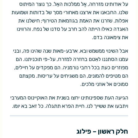
על אודותינו מזרחה, אֶל ממלכות האֵל. כך נוצר המיתוס
שלנו. החבאנו את ארצנו מאחורי מסך של בדותות ושמועות
אפלות. שזרנו את האמת בגוזמאות הטירוף; חישלנו את
האגדה כאילו הייתה להב חרב על סדנו של נפח. והרווינו
את צימאונה בדם.
אבל השינוי ממשמש ובא. ארבע-מאות שנה שהינו פה, ובני
עמנו הסתננו לאִטם בחזרה למזרח, על-פי תוכניתנו. הם
מפוזרים כעת בכל רחבי נורמניה. הם מפקדים על חיילים,
הם מטיפים להמונים, הם משגיחים על עריסות. מקצתם
סמוכים אל אוזני מלכים.
הגיעה העת שספינותינו יחצו בשנית את האוקיינוס המערבי
ויתבעו את ששייך לנו. חיית הפרא תתגלה. כל זאב בא יומו.
חלק ראשון – פילוג