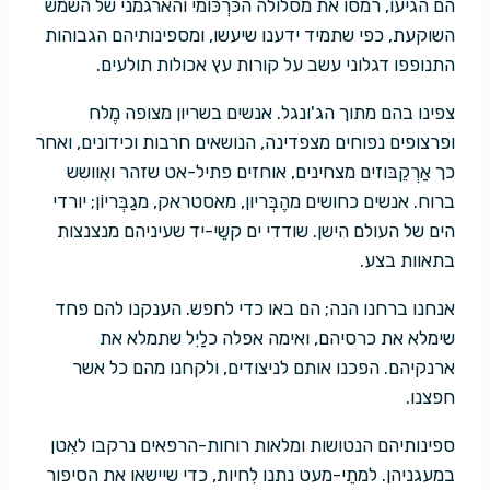
הם הגיעו, רמסו את מסלולה הכּרְכּומי והארגמני של השמש
השוקעת, כפי שתמיד ידענו שיעשו, ומספינותיהם הגבוהות
התנופפו דגלוני עשב על קורות עץ אכולות תולעים.
צפינו בהם מתוך הג'ונגל. אנשים בשריון מצופה מֶלח
ופרצופים נפוחים מצפדינה, הנושאים חרבות וכידונים, ואחר
כך אַרְקֵבּוזים מצחינים, אוחזים פתיל-אט שזהר ואִוושש
ברוח. אנשים כחושים מהֶבְּריון, מאסטראק, מגַבְּריוֹן; יורדי
הים של העולם הישן. שודדי ים קשֵי-יד שעיניהם מנצנצות
בתאוות בצע.
אנחנו ברחנו הנה; הם באו כדי לחפש. הענקנו להם פחד
שימלא את כרסיהם, ואימה אפלה כלַיִל שתמלא את
ארנקיהם. הפכנו אותם לניצודים, ולקחנו מהם כל אשר
חפצנו.
ספינותיהם הנטושות ומלאות רוחות-הרפאים נרקבו לאִטן
במעגניהן. למתֵי-מעט נתנו לִחיות, כדי שיישאו את הסיפור