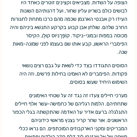
הצופה על השדות. מצביאים וקצינים זוטרים כאחד היו
לבושים כולם בשריון עליון שחור, ועל דרגותיהם השונות
העידו רק אבנטי הארגמן שכמה מהם כרכו מתחת לחגורות
החרב שלהם. שולחן אבן קבוע בקרקע התנשא ביניהם והיה
מכוסה במפות ובמוני-ניקוד. קוֹפְּרֶניוּס קוּלְן, הקיסר
הפימברי הראשון, קבע אותו שם בעצמו לפני שמונה-מאות
שנה.
הסוסים התגודדו בצד כדי לשאת על גבם רצים נושאי
פקודות. הפימברים לא האמינו בחילות פרשים, וזה היה
השימוש היחיד שעשו בסוסים.
מערכי חיילים צעדו זה נגד זה על שטחי האימונים
שתחתיהם. הלמות רגליהם של כחמישה-עשר אלף חיילים
התגלגלה ברעם אדיר על האדמה שהתקשתה בגלי הכפור
הראשונים. אור שחר קריר נצנץ מראשי כידוניהם
המבריקים ומקני הארקבוזים המוכתפים. הם נראו ככלי
משחק של אֵל שנזנחו ליד דלת חדר הילדים ופתאום