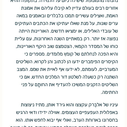
נהנתה מהמונופול שיש לה כיום על הלמידה. בתקופה ההיא
אזורים רבים בעולם עדיין לא קיבלו עליהם את אמונת
האמת, ואצילים עשירים תמכו בלבלרים ובאומנים במאה
ערים שונות, על מנת שאלו יעתיקו את הכתבים העתיקים
של עובדי האלילים, או ימציאו חדשים. האוריינות הייתה
נפוצה אז יותר. רק במאתיים השנה האחרונות, עם עליית
כוחו של המסדר הקמאי, הצטמצם שוב היקף האוריינות,
והיא הפכה לנחלתם של קומץ מלומדים. מספרים כי
הקיסרים הפימברים ידעו הן לכתוב והן לקרוא. השליטים
המערביים, לעומתם, לא ידעו אף לאיית את שמם. המצב
השתנה רק כשעלה לשלטון דור המלכים החדש, אם כי
השליטים הזקנים המשיכו להעדיף את החותָם על פני
החתימה.
עיניו של אלבְּרק עקצצו והוא גירד אותן, מתיז ניצוצות
באפלולית העפעפיים העצומים. אווילה ידידו ודאי הרגיש
בחסרונו בארוחת הערב, ואולי אף יבוא לחפש אותו. הוא