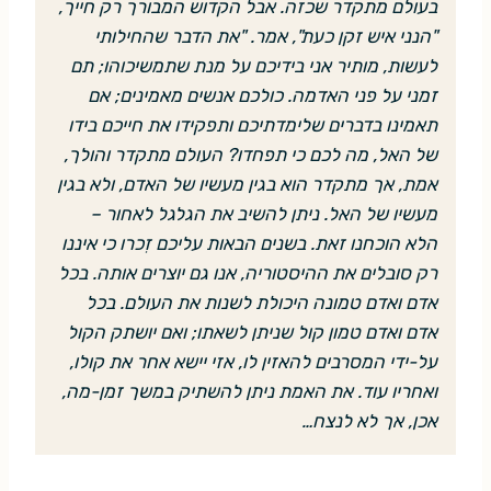
בעולם מתקדר שכזה. אבל הקדוש המבורך רק חייך,
"הנני איש זקן כעת", אמר. "את הדבר שהחילותי
לעשות, מותיר אני בידיכם על מנת שתמשיכוהו; תם
זמני על פני האדמה. כולכם אנשים מאמינים; אם
תאמינו בדברים שלימדתיכם ותפקידו את חייכם בידו
של האל, מה לכם כי תפחדו? העולם מתקדר והולך,
אמת, אך מתקדר הוא בגין מעשיו של האדם, ולא בגין
מעשיו של האל. ניתן להשיב את הגלגל לאחור –
הלא הוכחנו זאת. בשנים הבאות עליכם זִכרו כי איננו
רק סובלים את ההיסטוריה, אנו גם יוצרים אותה. בכל
אדם ואדם טמונה היכולת לשנות את העולם. בכל
אדם ואדם טמון קול שניתן לשאתו; ואם יושתק הקול
על-ידי המסרבים להאזין לו, אזי יישא אחר את קולו,
ואחריו עוד. את האמת ניתן להשתיק במשך זמן-מה,
אכן, אך לא לנצח…