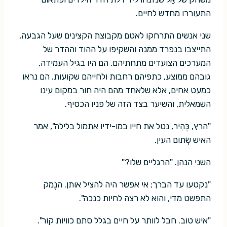
התעוררו מחדש לחיים.
שני אנשים התרחקו לאטם מקבוצת הקצינים שעל הגבעה,
התייצבו בנפרד ממנה והשקיפו על ההוד וההדר של
המערכים הצועדים מתחתיהם. הם היו בגיל העמידה,
גובהם ממוצע, כתפיהם רחבות ולחייהם שקועות. הם נראו
כמעט אחים, אלא שלאחד מהם היה חור במקום עינו
השמאלית, והשיער בצד הזה של פניו הכסיף.
"הרץ, כֶּהִיר, נטל את חייו במו-ידיו אתמול בלילה", אמר
האיש שְׂתום העין.
השני הנהן. "הרגליים שלו?"
"נקטעו עד הברך; אי אפשר היה להציל אותן. הנֶמק
התפשט מדי, והוא לא רצה לחיות כנכה".
"איש טוב. חבל לוותר על חיים בגלל סתם כוויות קור".