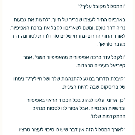
"והמסלול מקובל עליך?"
בארביוס התיר לעצמו שבריר של חיוך. "לחצות את גבעות
נריה דרך טוּלְם, ומשם לשאריבון לקבל את ברכת האפיפיור.
לאורך החוף הדרום-מזרחי של ים טוֹר ולרדת לטורונה דרך
מעבר טוֹריאן".
"ולקבל עוד ברכה אפיפיורית מהאפיפיור השני", אמר
קייריאל בעיניים מרצדות.
"קיבלת תדרוך בנוגע להתנהגות שלך ושל חייליך?" נימתו
של בריסקוס שבה להיות רצינית.
"כן, אדוני. עלינו לנהוג בכל הכבוד הראוי באפיפיור
וברשויות הכנסייה, אבל אסור לנו לסטות מנתיב
ההתקדמות שלנו".
"לאורך המסלול הזה אין דבר שיש לו סיכוי לעצור טרציו