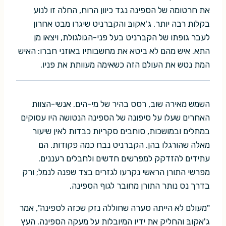
את חרטומה של הספינה נגד כיוון הרוח, החלה זו לנוע
בקלות רבה יותר. ג'אקובּ והקברניט שיגרו מבט אחרון
לעבר גופתו של הקברניט בעל פני-הגולגולת, ויצאו מן
התא. איש מהם לא ביטא את מחשבותיו באוזני חברו: האיש
המת נטש את העולם הזה כשאימה מעוותת את פניו.
השמש מאירה שוב, רסס בהיר של מי-הים. אנשי-הצוות
האחרים שעלו על סיפונה של הספינה הנטושה היו עסוקים
במתלים ובמושכות, סוחבים סקריות כבדות לאין שיעור
מאלה שהורגלו בהן. הקברניט נבח כמה פקודות. הם
עתידים להזדקק למפרשים חדשים ולחבלים רעננים.
מפרשי התורן הראשי נקרעו לגזרים בצד שפנה לנמל; ורק
בדרך נס נותר התורן מחובר לגוף הספינה.
"מעולם לא הייתה סערה שחוללה נזק שכזה לספינה", אמר
ג'אקובּ והחליק את ידיו המיובלות על מעקה הספינה. העץ