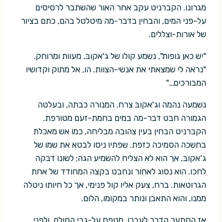
מגרונו. הקברניט עקב אחר האור שהשתבר לרסיסים
על-פני המים, והבחין בדבר-מה מיטלטל בהם, כתם בציור
של אורות-וצללים.
"יש כאן גופות", נשמע קולו של ג'אקובּ, מעוות ומרוחק.
"נראה לי שמצאתי את אנשי-הצוות. הו, אל מתוק וקדושיו
המבורכים…"
נשמעה נהמה וג'אקובּ צרח. המנורה כבתה, ובעלטה
הגמורה חבט דבר-מה במים בחמת-זעם מטורפת.
הקברניט הבחין בעין צהובה מבליחה, כמו אש מאכלת
בחשכה הסמיכה כזפת. שפתיו ניסו לבטא את שמו של
ג'אקובּ, אך הוא לא הצליח להשמיע הגה; לשונו דבקה
לחכו. הוא נסוג לאחור ונחבט בקצה המחודד של אחת
הגרוטאות. ברח, צעק אליו קול פנימי, אך כל חיותו ניטלה
ממנו, והוא התאבן ונותר במקומו, הלום.
אז הסתער הדבר לעברו, מטפס על-גבי הסולם, ולפני