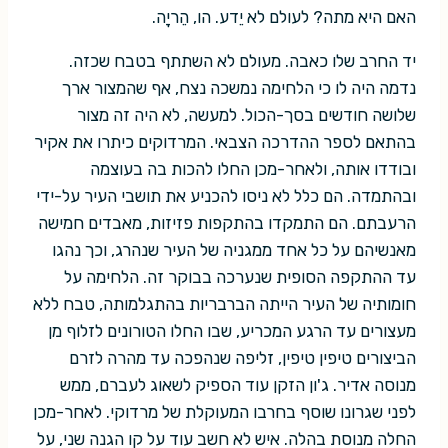
האם היא מתה? לעולם לא יֵדע. הו, הֵריָה.
יד החרב שלו כאבה. מעולם לא השתתף בטבח שכזה.
נדמה היה לו כי הלחימה נמשכה נצח, אף שהמצור ארך
שלושה חודשים בסך-הכול. למעשה, לא היה זה מצור
בהתאם לספר ההדרכה הצבאי. המרדוקים כיתרו את אקיר
ובודדו אותה, ולאחר-מכן החלו להכות בה בעוצמה
ובהתמדה. הם כלל לא ניסו להכניע את תושבי העיר על-ידי
הרעבתם. הם התמקדו בהתקפות פזיזות, מאבדים חמישה
מאנשיהם על כל אחד ממגניה של העיר שנהרג, וכך נהגו
עד ההתקפה הסופית שנערכה בבוקר זה. הלחימה על
חומותיה של העיר הייתה הברבריות בהתגלמותה, טבח ללא
מעצורים עד הרגע המכריע, שבו החלו הטורונים לזלוף מן
הביצורים טיפין טיפין, זליפה שנהפכה עד מהרה לזרם
מנוסה אדיר. ג'ון הזקן עוד הספיק לשאוג לעברם, ממש
לפני שגרונו שוסף בחרבו המעוקלת של מרדוקי. לאחר-מכן
החלה מנוסת בהלה. איש לא חשב עוד על קו הגנה שני, על