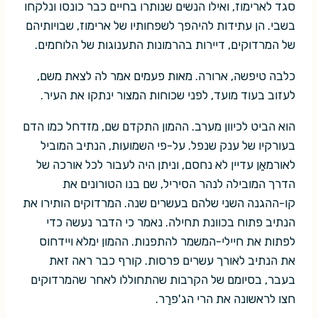
סגד לארימוז, ואילו הנשים שנותרו בחיים כבר כונסו ונלקחו
בשבי. הן עתידות להיהפך לשפחותיו של ארימוז, שבויותיהם
של המרדוקים, דיירות בהרמונות התענוגות של הלוחמים.
כלבה טיפשה, ארורה. מאות פעמים אמר לה לצאת משם,
לעזוב בעוד מועד, לפני שכוחות המצור ינתקו את העיר.
הוא הביט לכיוון מערב. ההמון התקדם שם, מזדחל כמו הדם
בעורקיו של ענק שנפל. על-פי השמועות, הנתיב המוביל
לאורמאַן עדיין לא נחסם, וניתן היה לעבור לכל אורכה של
הדרך המובילה לנהר הסיריל, שם בנו הטורונים את
קו-ההגנה השני שלהם בעשרים שנה. המרדוקים הותירו את
הנתיב פתוח בכוונת תחילה. נאמר כי הדבר נעשה כדי
לפתות את חיילי-המשמר להתפנות. ההמון ימלא ויידחוס
את הנתיב לאורך עשרים פרסות. קורף כבר ראה זאת
בעבר, בסיומם של הקרבות שהתחוללו לאחר שהמרדוקים
חצו לראשונה את הרי הג'פרַר.