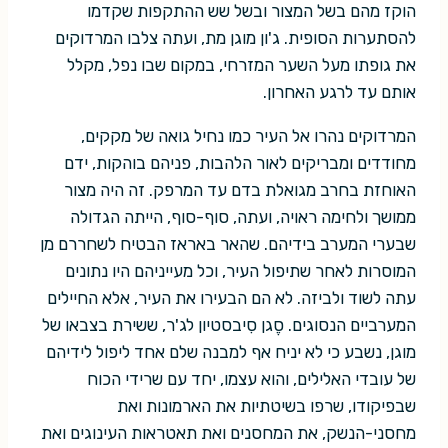
הוקז מהם בשל המצור ובשל שש ההתקפות שקדמו
להסתערות הסופית. ג'ון מוגן מת, ועתה צלבו המרדוקים
את גופתו מעל השער המזרחי, במקום שבו נפל, מקלל
אותם עד לרגע האחרון.
המרדוקים נהרו אל העיר כמו נחיל גואה של מקקים,
מחודדים ומבריקים לאור הלהבות, פניהם בוהקות, ידם
האוחזת בחרב מגואלת בדם עד המרפק. זה היה מצור
ממושך ולחימה ראויה, ועתה, סוף-סוף, הייתה הגדולה
שבערי המערב בידיהם. שהאר באראז הבטיח לשחררם מן
המוסרות לאחר שתיפול העיר, וכל מעייניהם היו נתונים
עתה לשוד ולביזה. לא הם הבעירו את העיר, אלא החיילים
המערביים הנסוגים. סֶגן סִיבסטיון לג'ר, ששירת בצבאו של
מוגן, נשבע כי לא יניח אף למבנה שלם אחד ליפול לידיהם
של עובדי האלילים, והוא עצמו, יחד עם שרידי הכוח
שבפיקודו, שרפו בשיטתיות את הארמונות ואת
מחסני-הנשק, את המחסנים ואת תאטראות העינוגים ואת