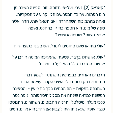
"קאראק [2], נערי, ועל-פי חזותה, זוהי ספינה השבה מן
הים הפתוח. אך בד המפרשים תלוי קרוע על הסקריות,
ואחת מהתמוכות השתחררה. ואם תשאל אותי, חדרו אליה
טונה של מים. היא חטפה כהוגן, בהחלט. ואיפה
אנשי-הצוות? שוטים מגושמים".
"אולי מתו או שהם סחוטים לגמרי", השיב בנו בקוצר-רוח.
"אולי. או שחלו בדֶבר. שמעתי שהמגיפה המיטה חורבן על
ארצות-המזרח. קללת האל על הכופרים".
הגברים האחרים במפרשית השתתקו לשֶמע דבריו,
מתבוננים בקדרות בכלי-השיט הקרב. עוצמת הרוח
השתנתה במקצת – הם הבחינו בכך בחצי עין – והספינה
המשוּנה למראה שינתה את מסלול היסחפותה. גופה נטה
כלפי מעלה, מיטלטל, ותרניה החבוטים, השחורים, התנוססו
כנגד אופק שלא ניתן היה לקבוע אם רקיע הוא או ים. המים