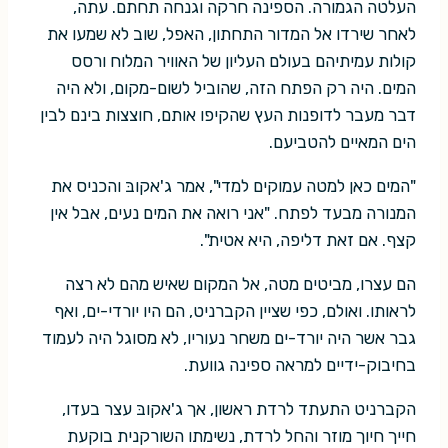
העלטה הגמורה. הספינה חרקה וגנחה תחתם. עתה,
לאחר שירדו אל המדור התחתון, האפל, שוב לא שמעו את
קולות עמיתיהם בעולם העליון של האוויר המלוח ורסס
המים. היה רק הפתח הזה, שהוביל לשום-מקום, ולא היה
דבר מעבר לדופנות העץ שהקיפו אותם, חוצצות בינם לבין
הים המאיים להטביעם.
"המים כאן למטה עמוקים למדי", אמר ג'אקובּ והכניס את
המנורה מבעד לפתח. "אני רואה את המים נעים, אבל אין
קצף. אם זאת דליפה, היא אטית".
הם עצרו, מביטים מטה, אל המקום שאיש מהם לא רצה
לראותו. ואולם, כפי שציין הקברניט, הם היו יורדי-ים, ואף
גבר אשר היה יורד-ים משחר נעוריו, לא מסוגל היה לעמוד
בחיבוק-ידיים למראה ספינה גוועת.
הקברניט התעתד לרדת ראשון, אך ג'אקובּ עצר בעדו,
חייך חיוך מוזר והחל לרדת, נשימתו השורקנית בוקעת