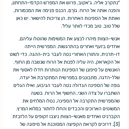
"נתקרב אליה. ג'אקובּ, פרוש את המפרש הקדמי-התחתון,
והפנה אותה אל הרוח. גוֹרְם, הכנס פנימה את המכמורות,
ואותת אל הספינות האחרות. הן צריכות להישאר. יש כאן
שלל טוב. טוב מכדי לוותר עליו".
אנשי-הצוות מיהרו לבצע את המשימות שהוטלו עליהם,
אחדים בזעף ואחרים בהתרגשות. המפרשית הייתה
דו-תרנית, והתורן האחורי נטה לעבר בית-ההגה. כדי לשוט
אל הקאראק, היה עליה לפנות אל הרוח שנשבה מן החוף.
האנשים על סיפונן של הספינות הנותרות חדלו לאסוף את
שלל-הדגה, מתבוננים במפרשית המתקרבת אל יעדה.
גופה של הספינה הגדולה נטה לעבר הגיבוע, ואילו הגלים
השתברו על צדה השני, החשוף אל הרוח. בשעה
שהמפרשית התקרבה אל הספינה, נטלו המלחים את
המשוטים הארוכים והכבדים והחלו לחתור במלוא המרץ.
הקברניט ואחדים מאנשי-הצוות ניצבו זקופים על הלזבזת
[3], דרוכים לקראת הקפיצה המסוכנת אל סיפונה של