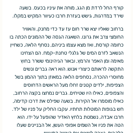
קורף החל לרדת מן הגג, מוחה את עיניו בכעס. בשעה
שירד במדרגות, גישש בעזרת חרבו כעיוור המקיש במקלו.
ברחוב שאליו יצא שרר חום עז עד כדי מחנק, והאוויר
החומצי צרב את גרונו. השאגה הגסה של ההמונים הכתה בו
כחומה קורסת, ואז מצא עצמו ביניהם, נסחף הלאה, כשחיין
הנשאב לזרם המים של גלגלי טחנת-קמח. הם הצחינו
מאימה ומן האפר והרמץ, ובאור הגיהינומי ששרר בחוץ
התקשה לראותם כיצורי אנוש. הוא ראה גברים ונשים
מחוסרי ההכרה, נסחפים הלאה במאוזן בתוך ההמון בשל
הצפיפות, ילדים קטנים זחלו מעל הראשים הדחוסים
והצפופים, כאילו היו שטיחים. גברים נמחצו בקצה הרחוב,
כאילו מוסמרו אל הקירות. בשעה שפילס את דרכו קדימה,
חש בגופות המוטלות תחתיו. עקבו החליק על פניו של ילד.
חרבו אבדה, נשמטת בלחץ האדיר שהופעל על ידו. הוא
הטה את פניו אל השמים אפופי העשן, אל הבניינים שעלו
בלהבות, נאבק לשאוף את האוויר המעושן.