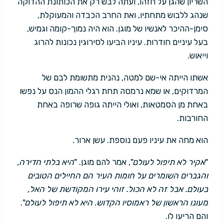
השריון שהגן על חזהו, ועתה לבש רק את הכותונת ההדוקה
שנהג ללבוש מתחתיו, ואת החרב הכבדה והמעוקלת,
סימן-ההיכר לאנשיו של מוגן. הוא היה נמוך-קומה וגמיש,
בעל עיניים חודרות. עיניו הביעו לסירוגין נכונות להרוג
וייאוש.
אשתו הייתה אי-שם למטה, נהנית מתשומת לבם של
המרדוקים, או שמא נרמסה תחת רגלי ההמון הנס על נפשו
באחת מן הסמטאות, ואולי הייתה גופה שרופה באחת
החורבות.
הוא מחה את עיניו פעם נוספת. עשן ארור.
"
אקיר לא תיפול לעולם
", אמר להם מוגן. "
היא בלתי חדירה,
והגברים השומרים על חומות העיר הם החיילים הטובים
בעולם. אבל זה לא הכול. זוהי עירו המקודשת של האל,
מעונו הראשון של ראמוסיו הקדוש. היא לא תיפול לעולם
".
והם הריעו לו.