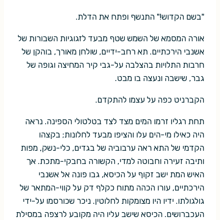
"בשם הקדוש!" התנשף ופתח את הדלת.
אורה המסמא של השמש שטף מבעד לזגוגיות השבורות של
אשנבי הירכתיים. תא רחב-ידיים, שולחן מאורך, בוהקן של
חרבות התלויות בהצלבה על-גבי קיר המחיצה וגופה של
גבר, שישבה ונעצה בו מבט.
הקברניט כפה על עצמו להתקדם.
תחת רגליו זרמו המים מצד לצד בטלטולי הספינה. נראה
היה כאילו מי-הים עלו והציפו מבעד לחלונות; בקצהו
הקדמי של התא ראה ערבוביה של בגדים, כלי-נשק, מפות
ותיבה זעירה וחבוטה למדי, הקשורה בחבקי-מתכת. אך
האיש המת ישב זקוף על הכיסא, גבו פונה אל אשנבי
הירכתיים, עורו הכהה מתוח כקלף דק על קווי-המתאר של
גולגולתו. ידיו היו מצומקות לחלוטין. ניכר שכורסמו על-ידי
העכברושים. הכיסא שישב עליו היה מקובע לרצפה במסילת