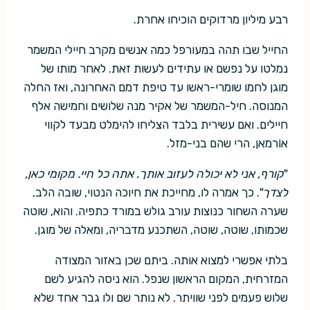
רבע מיליון מרדוקים הוכיחו אחרת.
החייל שבו תהה במעורפל כמה אנשים מקרב חיילי המשמר
נמלטו על נפשם או עתידים לעשות זאת. לאחר מותו של
מוגן לחמו שומרי-ראשו עד טיפת דמם האחרונה, ואז החלה
המנוסה. חיל-המשמר של אקיר מנה שלושים וחמישה אלף
חיילים. ואם עשירית בלבד הצליחו להימלט מבעד לקווי
אוֹרמאן, הרי שהם בני-מזל.
"
קורף, אני לא יכולה לעזוב אותך. אתה כל חיי. מקומי כאן,
לצדך
". כך אמרה לו, מחייכת את חיוכה הנטוי, שובה הלב,
שערה השחור כנוצות עורב גולש במורד כתפיה. והוא, שוטה
שכמותו, שוטה, שוטה, השתכנע מדבריה, ומאלה של מוגן.
בלתי אפשרי למצוא אותה. ביתם שכן באזור המצודה
המזרחית, המקום הראשון שנפל. הוא ניסה להגיע לשם
שלוש פעמים לפני שוויתר. לא נותר שם ולו גבר אחד שלא