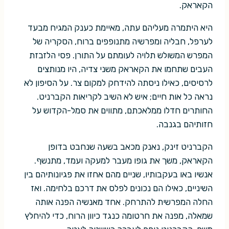
הקאראק.
היא היתמרה מעליהם עתה, מאיימת כענק המגיח מבעד
לערפל, חבליה ומפרשיה מתנופפים ברוח, הסקריה של
המפרש המשולש תלויה לעומתם על התורן. פסי הלזבזת
העבים שתחמו את הקאראק משני צדיה, היו מנותצים
לרסיסים, כאילו ניסתה להידחק למקום צר. על הסיפון לא
נראה כל אות חיים; איש לא השיב לקריאות הקברניט.
החותרים חדלו ממלאכתם, מתווים את סמל-הקדוש על
חזותיהם בגנבה.
הקברניט זינק, נאנק מכאב בשעה שנחבט בדופן
הקאראק, משך את גופו מעבר למעקה ועמד, מתנשף.
אנשיו באו בעקבותיו, שניים מהם אחזו את פגיונותיהם בין
השיניים, כאילו הם נכונים לפלס את דרכם בלחימה. ואז
החלה המפרשית להתרחק. אחד מאנשיה הפנה אותה
שמאלה, מפנה את חרטומה כנגד כיוון הרוח, כדי להיחלץ