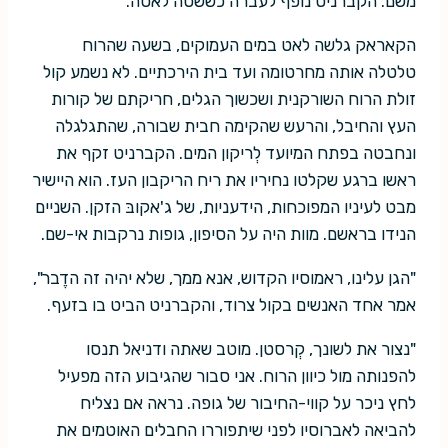
משם. הקברניט נופף לעברה כששטה לאטה.
הקאראק גלשה לאט במים העמוקים, בשעה שהרוח
טלטלה אותה מחרטומה ועד בית הירכתיים. לא נשמע קול
זולת הרוח השורקנית ושכשוך הגלים, חריקתם של קורות
העץ והחיבל, והרעש שהקימה חבית שבורה, שהתגלגלה
ונחבטה בפתח המיועד לְריקון המים. הקברניט זקף את
ראשו ברגע שקלטו נחיריו את ריח הריקבון העז. הוא היישיר
מבט לעיניו המפוכחות, הידעניות, של ג'אקובּ הזקן. השניים
הנידו בראשם. מוות היה על הסיפון, גופות נרקבות אי-שם.
"הגן עלינו, ראמוסיו הקדוש, אנא ממך, שלא יהיה זה הדֶבר",
אמר אחד האנשים בקול צרוד, והקברניט הביט בו בזעף.
"נצור את לשונך, קְרסטן. מוטב שאתה ודניאל תנסו
להפנותה מול כיוון הרוח. אני סבור שהגיבוע הזה מפעיל
לחץ ניכר על קווי-החיבור של גופה. נראה אם נצליח
להביאה לאברוסיו לפני שיתפוררו החבלים האוטמים את