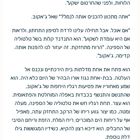
הלוחות, ולפני שהחרטום ישקע".
"אתה מתכוון להכניס אותה לנמל?" שאל ג'אקובּ.
"אם אוכל. אבל תחילה עלינו לרדת לסיפון התחתון, ולראות
אם היא עומדת לשקוע". הוא התנדנד קלות בשל טלטוליה
של הספינה. "הרוח מתחזקת. זה יעזור לנו להפנות אותה.
קדימה, ג'אקובּ".
הוא פתח את אחת מדלתות בית הירכתיים ונכנס אל
העלטה. בבת-אחת נגוז אורו הבהיר של היום כלא היה. הוא
שמע מאחוריו את פסיעות רגליו היחפות של ג'אקובּ,
שהתנשם והתנשף בכבדות באפלה המוחלטת והפתאומית.
הוא עצר. תחת רגליו חש את טלטוליה של הספינה, מעלה
ומטה, כמו יצור גווע ריחו של הרקב התחזק עתה, מאפיל
אף על ריחות הים המוכרים; ריח המלח, הזפת וריחם הסיבי
של החבלים. הוא דיכא רצון להקיא, כשידיו המגששות גילו
דלת נוספת.