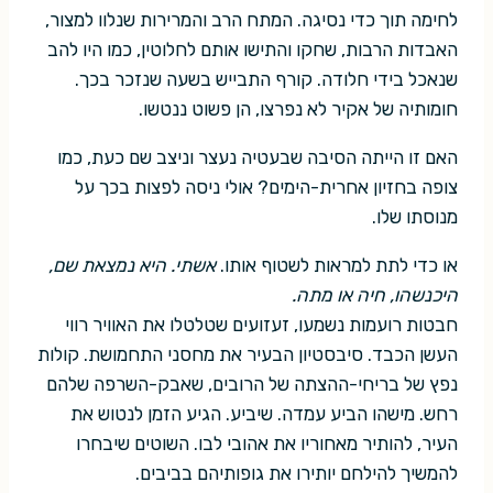
לחימה תוך כדי נסיגה. המתח הרב והמרירות שנלוו למצור,
האבדות הרבות, שחקו והתישו אותם לחלוטין, כמו היו להב
שנאכל בידי חלודה. קורף התבייש בשעה שנזכר בכך.
חומותיה של אקיר לא נפרצו, הן פשוט ננטשו.
האם זו הייתה הסיבה שבעטיה נעצר וניצב שם כעת, כמו
צופה בחזיון אחרית-הימים? אולי ניסה לפצות בכך על
מנוסתו שלו.
או כדי לתת למראות לשטוף אותו.
אשתי. היא נמצאת שם,
היכנשהו, חיה או מתה.
חבטות רועמות נשמעו, זעזועים שטלטלו את האוויר רווי
העשן הכבד. סיבסטיון הבעיר את מחסני התחמושת. קולות
נפץ של בריחי-ההצתה של הרובים, שאבק-השרפה שלהם
רחש. מישהו הביע עמדה. שיביע. הגיע הזמן לנטוש את
העיר, להותיר מאחוריו את אהובי לבו. השוטים שיבחרו
להמשיך להילחם יותירו את גופותיהם בביבים.