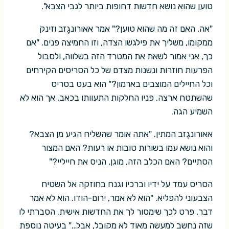
טוען שהוא נושא חדשות דחופות ביותר לגבי הצבא".
"אה, האם זה מה שהוא טוען?" אמר אאורונגֶזב וזינק
ממקומו, משליך את פילגשו הצדה, וזו החמיצה פנים. "אם
כך, אני אמור לשאת את המטרד הזה בשלווה, ולסבול
הפרעות חוזרות ונשנות מצדם של כל הסריסים הקירחים
וכל החיילים המוצבים בארמון?" הוא בעט בסריס
שהשתטח ארצה. פניו החלקות התעוותו בכאב, אך הוא לא
השמיע הגה.
אאורונגֶזב המתין. "אתה אומר שהשליח הגיע מן הצבא?
והוא נושא עמו בשורות טובות או רעות? האם המצור
הסתיים? האם הכלב הזה, מוגן, הניס את חייליי?"
הסריס עמד על ידיו וברכיו וגנח בחוזקה אל השטיח
הצבעוני להפליא. "הוא לא אמר, ירום-הודו. הוא לא אמר
דבר, פרט לכך שימסור לך את החדשות אישית. הסברתי לו
שזה נחשב למעשה מאוד לא מקובל, אבל…" בעיטה נוספת