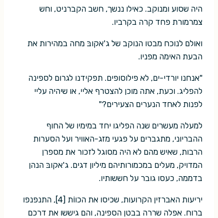
היה שסוע ומנוקב. כאילו ננשך, חשב הקברניט, וחש
צמרמורת פחד קרה בקרביו.
ואולם לנוכח מבטו הנוקב של ג'אקובּ מחה במהירות את
הבעת האימה מפניו.
"אנחנו יורדי-ים, לא פילוסופים. תפקידנו לגרום לספינה
להפליג. וכעת, אתה מוכן להצטרף אליי, או שיהיה עליי
לפנות לאחד הנערים הצעירים?"
למעלה מעשרים שנה הפליגו יחד במימיו של החוף
ההבריוני, מתגברים על פגעי מזג-האוויר ועל הסערות
הרבות, שאיש מהם לא היה מסוגל לזכור את מספרן
המדויק, מעלים במכמורותיהם מיליון דגים. ג'אקובּ הנהן
בדממה, כעסו גובר על חששותיו.
יריעות האברזין הקרועות, שכיסו את הכווֹת [4], התנפנפו
ברוח. אפלה שררה בבטן הספינה, והם גיששו את דרכם