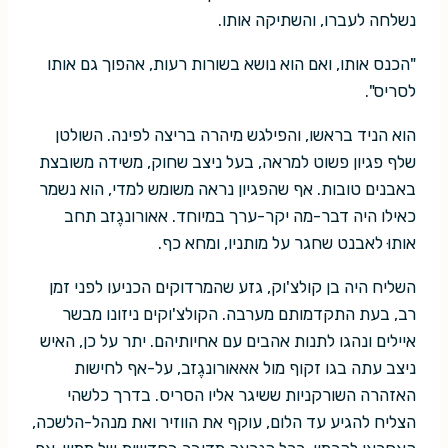
נשלחה לעברו, והשתיקה אותו.
"הכנס אותו, ואם הוא נושא בשורות רעות, אהפוך גם אותו
לסריס".
הוא הניד בראשו, והפילגש מיהרה בריצה לפינה. השולטן
שלף פגיון פשוט למראה, בעל ניצב שחוק, משידה משובצת
באבנים טובות. אף שהפגיון נראה משומש למדי, הוא נשמר
כאילו היה דבר-מה יקר-ערך במיוחד. אאורונגֶזב תחב
אותוּ לאבנט שחגר על מותניו, ומחא כף.
השליח היה בן קולצ'וק, גזע שהמרדוקים הכניעו לפני זמן
רב, בעת התקדמותם מערבה. הקולצ'וקים ניזונו מבשר
איילים ונהגו לתנות אהבים עם אחיותיהם. יתר על כן, האיש
ניצב עתה בגו זקוף מול אאאורונגֶזב, על-אף לחישות
האזהרה השורקניות ששיגר אליו הסריס. בדרך כלשהי
הצליח להגיע עד הלום, עוקף את הווזיר ואת מנהל-הלשכה,