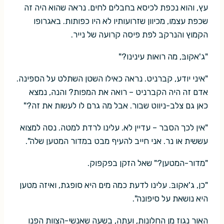
עץ, והוא נכפת לכיסא בחבלים לחים. נראה שהוא היה זה
שכפת עצמו, מכיוון שזרועותיו לא היו כפותות. באגרופו
הקמוץ והנרקב לפת פיסה קרועה של נייר.
"ג'אקובּ, מה רואות עינינו?"
"איני יודע, קברניט. נראה כאילו השטן השתלט על הספינה.
אדם זה היה הקברניט – רואה את המפות? והנה, נמצא
כאן גם צלב-ניווט שבור. אבל מה גרם לו לעשות את זה?"
"אין לכך הסבר – עדיין לא. עלינו לרדת למטה. נסה למצוא
עששית או נר. אני חייב להעיף מבט במדור המטען שלה".
"מדור-המטען?" שאל הזקן בפקפוק.
"כן, ג'אקובּ. עלינו לדעת כמה מים היא סופגת, ואיזה מטען
היא נושאת על סיפונה".
האור נגוז מן החלונות, ועתה, בשעה שאנשי-הצוות הפנו