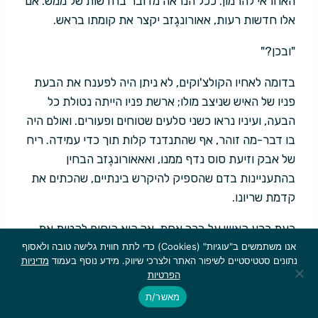
האחראי להרמון. ככל הנראה מדובר בחדשות של ממש. אם
אלו חדשות רעות, אאורונגֶזב יקצר את קומתו בראש.
"ובכן?"
בדומה לאחיו הקולצ'וקים, לא ניתן היה לפענח את הבעת
פניו של האיש שניצב מולו; ארשת פניו הייתה נטולת כל
הבעה, ועיניו נראו כשני סלעים שטוחים ופעורים. ואולם היה
בו דבר-מה זוהר, אף שהתנדנד קלות תוך כדי עמידה. ריח
של אבק וזיעת סוס נדף ממנו, ואאאורונגֶזב הבחין
בהתעניינות בדם שהספיק להיקרש בינתיים, שהכתים את
קדמת שריונו.
כעת כרע האיש על ברך אחת, אך הוא הוסיף להטות את
פניו כלפי מעלה, קורן למראה.
אנו משתמשים ב"עוגיות" (Cookies) כדי לתת חווית גלישה טובה ולאסוף
נתונים סטטיסטיים לשיפור האתר ולצרכי שיווק. מידע נוסף בעמוד
מדיניות
הפרטיות
"הוד רוממותו, התבקשתי למסור לך את איחוליו הלבביים
מאשר/ת
של שהאר באראז, המפקד העליון של הגיס השני של צבא
אוסטרבאר. הוא מתחנן לבשר לך בהקדם האפשרי, אם