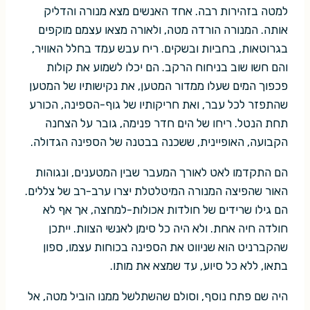
למטה בזהירות רבה. אחד האנשים מצא מנורה והדליק
אותה. המנורה הורדה מטה, ולאורה מצאו עצמם מוקפים
בגרוטאות, בחביות ובשקים. ריח עבש עמד בחלל האוויר,
והם חשו שוב בניחוח הרקב. הם יכלו לשמוע את קולות
פכפוך המים שעלו ממדור המטען, את נקישותיו של המטען
שהתפזר לכל עבר, ואת חריקותיו של גוף-הספינה, הכורע
תחת הנטל. ריחו של הים חדר פנימה, גובר על הצחנה
הקבועה, האופיינית, ששכנה בבטנה של הספינה הגדולה.
הם התקדמו לאט לאורך המעבר שבין המטענים, ונגוהות
האור שהפיצה המנורה המיטלטלת יצרו ערב-רב של צללים.
הם גילו שרידים של חולדות אכולות-למחצה, אך אף לא
חולדה חיה אחת. ולא היה כל סימן לאנשי הצוות. ייתכן
שהקברניט הוא שניווט את הספינה בכוחות עצמו, ספון
בתאו, ללא כל סיוע, עד שמצא את מותו.
היה שם פתח נוסף, וסולם שהשתלשל ממנו הוביל מטה, אל