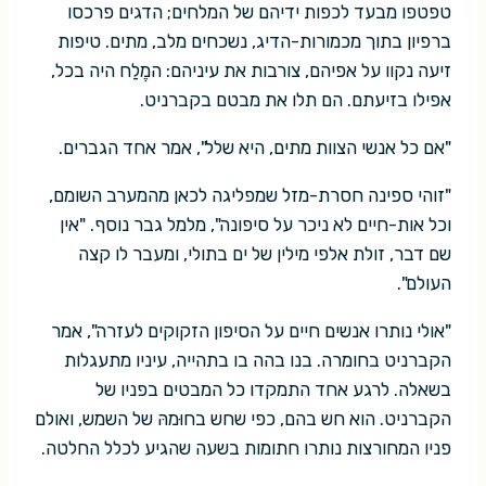
טפטפו מבעד לכפות ידיהם של המלחים; הדגים פרכסו
ברפיון בתוך מכמורות-הדיג, נשכחים מלב, מתים. טיפות
זיעה נקוו על אפיהם, צורבות את עיניהם: המֶלַח היה בכל,
אפילו בזיעתם. הם תלו את מבטם בקברניט.
"אם כל אנשי הצוות מתים, היא שלל", אמר אחד הגברים.
"זוהי ספינה חסרת-מזל שמפליגה לכאן מהמערב השומם,
וכל אות-חיים לא ניכר על סיפונה", מלמל גבר נוסף. "אין
שם דבר, זולת אלפי מילין של ים בתולי, ומעבר לו קצה
העולם".
"אולי נותרו אנשים חיים על הסיפון הזקוקים לעזרה", אמר
הקברניט בחומרה. בנו בהה בו בתהייה, עיניו מתעגלות
בשאלה. לרגע אחד התמקדו כל המבטים בפניו של
הקברניט. הוא חש בהם, כפי שחש בחוּמהּ של השמש, ואולם
פניו המחורצות נותרו חתומות בשעה שהגיע לכלל החלטה.