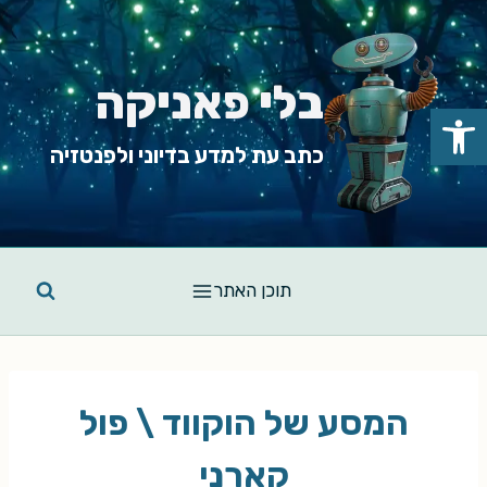
Ski
t
conten
בלי פאניקה
פתח סרגל נגישות
כתב עת למדע בדיוני ולפנטזיה
תוכן האתר
המסע של הוקווד \ פול
קארני