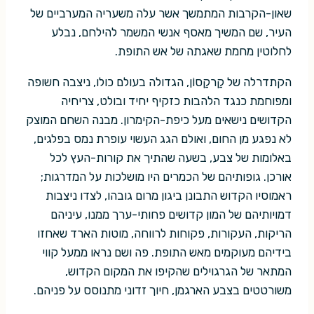
שאון-הקרבות המתמשך אשר עלה משעריה המערביים של
העיר, שם המשיך מאסף אנשי המשמר להילחם, נבלע
לחלוטין מחמת שאגתה של אש התופת.
הקתדרלה של קַרקַסוֹן, הגדולה בעולם כולו, ניצבה חשופה
ומפוחמת כנגד הלהבות כזקיף יחיד ובולט, צריחיה
הקדושים נישאים מעל כיפת-הקימרון. מבנה השחם המוצק
לא נפגע מן החום, ואולם הגג העשוי עופרת נמס בפלגים,
באלומות של צבע, בשעה שהתיך את קורות-העץ לכל
אורכן. גופותיהם של הכמרים היו מושלכות על המדרגות;
ראמוסיו הקדוש התבונן ביגון מרום גובהו, לצדו ניצבות
דמויותיהם של המון קדושים פחותי-ערך ממנו, עיניהם
הריקות, העקורות, פקוחות לרווחה, מוטות הארד שאחזו
בידיהם מעוקמים מאש התופת. פה ושם נראו ממעל קווי
המתאר של הגרגוילים שהקיפו את המקום הקדוש,
משורטטים בצבע הארגמן, חיוך זדוני מתנוסס על פניהם.