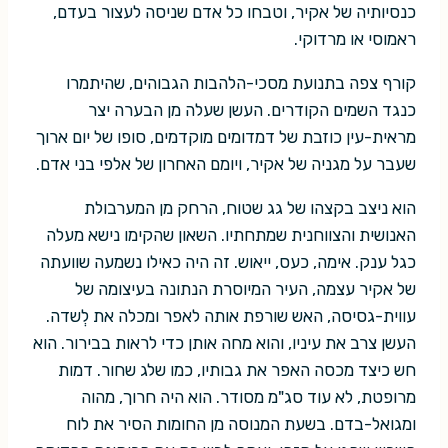
כנסיותיה של אקיר, וטבחו כל אדם שניסה לעצור בעדם,
ראמוסי או מרדוקי.
קורף צפה בתנועת מסכי-הלהבות הגבוהים, שהיתמרו
כנגד השמים הקודרים. העשן שעלה מן הבערה יצר
מראית-עין כוזבת של דמדומים מוקדמים, סופו של יום ארוך
שעבר על מגניה של אקיר, ויומם האחרון של אלפי בני אדם.
הוא ניצב בקצהו של גג שטוח, הרחק מן המערבולת
האנושית והצווחנית שמתחתיו. השאון שהקימו נישא מעלה
כגל ענק. אימה, כעס, ייאוש. זה היה כאילו נשמעה שוועתה
של אקיר עצמה, העיר המיוסרת הנתונה בעיצומה של
עווית-גסיסה, האש שורפת אותה לאפר ומכלה את לְשדה.
העשן צרב את עיניו, והוא מחה אותן כדי לראות בבירור. הוא
חש כיצד מכסה האפר את גבותיו, כמו שלג שחור. דמות
מרופטת, לא עוד סג"מ מסודר. הוא היה חרוך, מהוה
ומגואל-בדם. בשעת המנוסה מן החומות הסיר את לוח