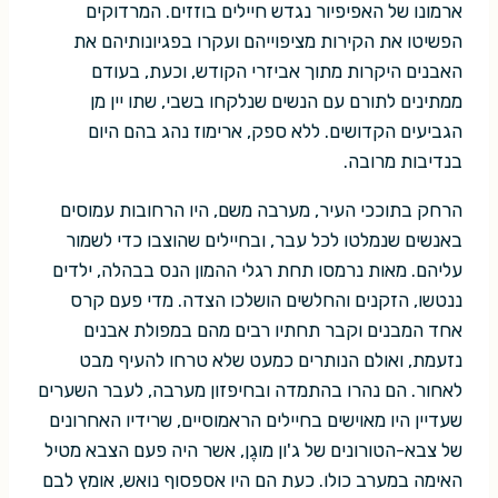
ארמונו של האפיפיור נגדש חיילים בוזזים. המרדוקים
הפשיטו את הקירות מציפוייהם ועקרו בפגיונותיהם את
האבנים היקרות מתוך אביזרי הקודש, וכעת, בעודם
ממתינים לתורם עם הנשים שנלקחו בשבי, שתו יין מן
הגביעים הקדושים. ללא ספק, ארימוז נהג בהם היום
בנדיבות מרובה.
הרחק בתוככי העיר, מערבה משם, היו הרחובות עמוסים
באנשים שנמלטו לכל עבר, ובחיילים שהוצבו כדי לשמור
עליהם. מאות נרמסו תחת רגלי ההמון הנס בבהלה, ילדים
ננטשו, הזקנים והחלשים הושלכו הצדה. מדי פעם קרס
אחד המבנים וקבר תחתיו רבים מהם במפולת אבנים
נזעמת, ואולם הנותרים כמעט שלא טרחו להעיף מבט
לאחור. הם נהרו בהתמדה ובחיפזון מערבה, לעבר השערים
שעדיין היו מאוישים בחיילים הראמוסיים, שרידיו האחרונים
של צבא-הטורונים של ג'ון מוגֶן, אשר היה פעם הצבא מטיל
האימה במערב כולו. כעת הם היו אספסוף נואש, אומץ לבם