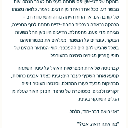
בוהקת של דגי-אוֹיְוִיפס שחתה בעליצות לעבר הנמל: אות
מבשר רע. בכל אחד ואחד מן הדגים, נאמר, כלואה נשמתו
של קורבן הים. אך הרוח הייתה נוחה והשרטון רחב –
הלהקה נראתה כצללית רחבת-ידיים מתחת לגוף הספינה,
מגיחה מדי פעם, מתפתלת. הדייגים היו כאן החל משעות
הבוקר, עומדים על המשמר, ממלאים את מכמורותיהם
בשלל שהגיש להם הים ההפכפך; קווי-המתאר הכהים של
חופי הֵבּריון מגיחים מימינם במעורפל.
קברניטה של אחת המפרשיות האהיל על עיניו, השתהה
קמעא ואחר השקיף לעבר הים; עיניו כצמד אבנים כחולות,
מבהיקות מבעד לעורו המתולם, וסנטרו מעוטר זיפים
זקורים ולבנים, כפטוטרת של סרפד. הבזק האור שעלה מן
הגלים השתקף בעיניו.
"אני רואה דבר-מה", מלמל.
"מה אתה רואה, אבי?"