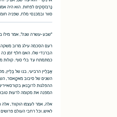
נַרבּוֹסְקִים לפחות. הוא היה 
סוור ובמכנסי מלח, שפניה חומו
"שבע-עשרה שנה", אמר מילוֹ בע
רעם הסכמה עילג מרוב משקה, 
הברנדי שלו. האם חלף זמן כה 
כמתמתח עד בלי סוף. קולות מט
אַבֵּלֵיין הרביעי, בנו של בְּלֵי
השנים של סיבוב מאקָאסר, השנים 
ההפלגות לרובֶנאן בקורסאיירי
המפנה את מקומה לרעוּת טובת 
אלה, אמר לעצמו הוקווד, אלה ה
לאיש, וכל רחבי העולם פרושים ל