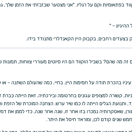
וד בפתאומיות וקם על רגליו. "אני מצטער שבזבזתי את הזמן שלך, ג
היגיון – "
 בצעדים רחבים, בקבוק היין הקאנדלרי מתנודד בידו.
 זה מה שהם? בשביל הוקווד הם היו סיוטים מעוררי צווחות, תמונות
יניו בהכרת תודה על חמימות היין. בחיי, כמה שהעולם השתנה – או 
ות, קשורה למצופים עגונים בחרטומה ובירכתיה. זאת הייתה כִּברת
, ותנועת הגלים הייתה לו כמו שיר ערש. הצחנה המוכרת של הזפת וה
ן, שאסקרותיה נמכרו בזו אחר זו, שנה אחר שנה, כדי לממן את דמי 
חמש שנים קודם לכן, ומוראד חיסל את היתר.