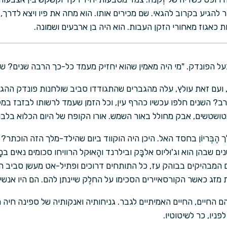
אמור להגיע בקרוב להגאי. שם מכירים אותו. הוא מחה את פיו ויצא לדר
ת כאגוז מאחורי הזקן העבות. הוא היה בן ארבעים ושמונה.
ל הפונדק. "מי היה מאמין שהוא יחזיק מעמד כל-כך הרבה שנים? שאלו
ועם זאת עולץ, עלה מהגברים שהתגודדו סביב שולחנות פונדק ההגא
רב? השנים חלפו עכשיו כהרף עין, וכל הזמן שעמד לרשותו לבזבז במ
ושטשים, אבק מחולל באור השמש. אורו הקופח של היום הכלוא בלבו ה
ין, מלך הֶבְּריוֹן בחסד האל. היכן היה הוקווד ביום שהילד-מלך הזה הוכתר?
שבהן הוא וג'וּליוס אלבָּק ובילרנד והָאוּקל הרוויחו סכומים נאים ב
ם המבהיקים בבוהק עז, כל התותחים דרוכים ופתיל-אט מעשן סביב 
מזג כאשר הקורסאיירים הסכימו על החלֶק שיינתן להם. הם היו אנש
ם החיים, החיים האמיתיים לגבר. גניחותיה ואנקותיה של ספינה חיה ת
פניו, כר לשיטוטיו.