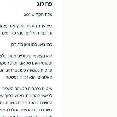
פרולוג
שנת הקדוש 561
ריצ'ארד הוֹקווּד חילץ את עצ
על כפות רגליים, ממרפֵּק ימינ
כמו צאן. כמו צאן מחורבן.
הוא מצא מי שיפוליים מסוג כלשה
ופשוטי העם של אַבְּרוּסיוֹ, ה
פרסות נשמעה כעת ברחוב המרוצ
האלוהים, הוא זקוק למשקה.
שוטים נלהבים כלשהם השליכו 
לראשי ההמונים, נצנוץ כסוף על
המשיכו לצעוד בחום הצורם, ו
כשהגברים והנשים החלו להתפז
ארנקו – הוא עוד שם, אם כי הי