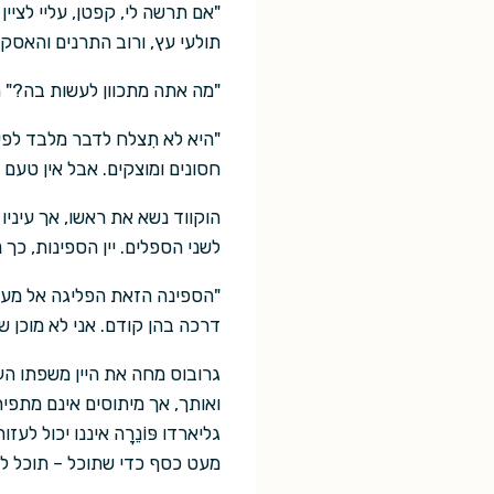
"אם תרשה לי, קפטן, עליי לציין
תולעי עץ, ורוב התרנים והאסקר
"מה אתה מתכוון לעשות בה?" הו
"היא לא תִצלח לדבר מלבד לפי
חסונים ומוצקים. אבל אין טעם 
הוקווד נשא את ראשו, אך עיניו
לשני הספלים. יין הספינות, כך
"הספינה הזאת הפליגה אל מעבר
דרכה בהן קודם. אני לא מוכן ש
גרובוס מחה את היין משפתו הע
ואותך, אך מיתוסים אינם מתפיח
גליארדו פּוֹנֵרָה איננו יכול
מעט כסף כדי שתוכל – תוכל לצ