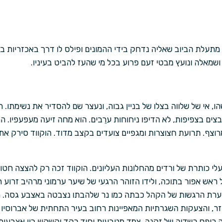
מו מתעלת הביוב שאליה נדחק בידי ההמונים ופילס לו דרך באכזריות 
ה ושמאלה ונועץ מבטי זעם פרוע בכל מי שהעז להביט בעיניו.
ו, אי של שלווה בצלו של בניין גבוה, ונעצר שם להסדיר את נשימתו. ה
מקובצים בצפיפות, לא הדיפו ניחוחות ערֵבים. הוא מחה זיעה מעפעפיו. 
ף. תרועת חצוצרות ומגפיים צועדים בקצב מדוד. הוקווד סירק את ז
עלי כותרת של ורדים מהחלונות העליונים. הוקווד זכה רק להצצה ח
 ראש אפור בתוכה, ולידו הזוהר הרגעי של שיער ערמוני מרהיב זרוע חר
סערת הרגשות של הקהל כבתה כמו נר שלהבתו נצבטה באצבע גסה. 
ר, והצעקות השגרתיות המאפיינות רחוב בעיר התחתית של אברוסיו 
ה רופס כשדיה של זְקנה. צמד מטבעות יחיד רקד וקשקש בין אצבעותי