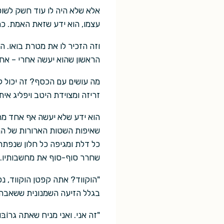
אלא שלא היה לו עוד חשק לשוטט
עצמו, הוא ידע שזאת האמת. כמ
וזה הזכיר לו את מטרת בואו. ה
הראשון שהוא יעשה אחרי – אחר
מה עושים עם הכסף? זה יכול להי
זריזה ומצוידת היטב ויפליג איתה
הוא ידע שלא יעשה אף אחד מהד
שאיפות השטות הארורות של הנע
כל דלת ומגיפה כל חלון שנפתח 
שחרר סוף-סוף את מחשבותיו.
"הוקווד? אתה קפטן הוקווד, נכ
בגלל הזיעה השמנונית ששאבה 
"זה אני. ואני מניח שאתה גרוֹבּוּ