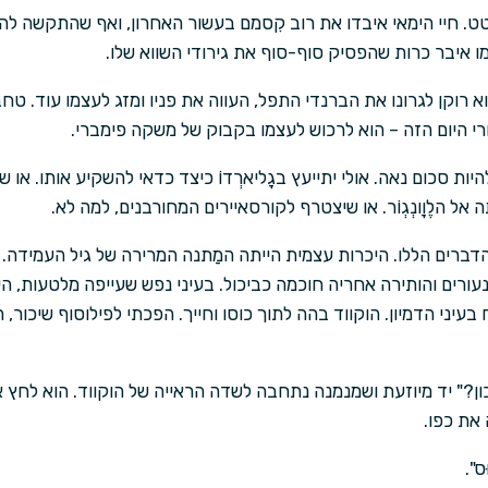
. חיי הימאי איבדו את רוב קִסמם בעשור האחרון, ואף שהתקשה להודו
ו איבר כרות שהפסיק סוף-סוף את גירודי השווא שלו.
וא רוקן לגרונו את הברנדי התפל, העווה את פניו ומזג לעצמו עוד. ט
י היום הזה – הוא לרכוש לעצמו בקבוק של משקה פימברי.
ות סכום נאה. אולי יתייעץ בגָליארְדוֹ כיצד כדאי להשקיע אותו. או ש
 אל הלֶוָונְגְוֹר. או שיצטרף לקורסאיירים המחורבנים, למה לא.
ברים הללו. היכרות עצמית הייתה המַתנה המרירה של גיל העמידה.
ורים והותירה אחריה חוכמה כביכול. בעיני נפש שעייפה מלטעות, ה
בעיני הדמיון. הוקווד בהה לתוך כוסו וחייך. הפכתי לפילוסוף שיכור
ון?" יד מיוזעת ושמנמנה נתחבה לשדה הראייה של הוקווד. הוא לחץ א
את כפו.
ס".