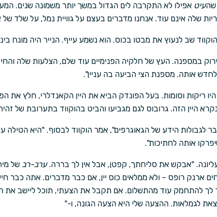
 שה
עיט
אפילו לא התקרבה לים הגדול במשך יותר משמונה שנים. המ
יות שלה אינם עוד. אנחנו מדברים בעצם על גוויית נמל, על שלד של א
קווד שב לנעוץ את מבטו בכוס. הוא נשמע עייף. הנייר היה מונח ביני
רוק במספנה. העץ של חלקיה הפנימיים עוד שלם, הצלעות שלה והחיבו
לחדש אותה. מספנת הצי הביעה בה עניין".
 היו ריקות וסומות. בעל הפונדק הביא את היין הקאנדלרי, חלץ את הפ
 נקרא היין הזה. גרובוס לגם מגביעו והביט בהוקווד בתערובת של זהיר
 לגבולות הידע של הגאוגרפים", אמר הוקווד לבסוף. "היא הטילה ע
יפרקו אותה לחתיכות".
ליונה. "אבקש את סליחתך, קפטן, אבל אין לך בררה.
ערב-רב
של מית
ים ארנק רופס – ולא ממלאים כוס יין, אם כבר מדברים. אתה כבר חייב
 לעזור לך להתחמק עוד מהתשלום. אם תקבל את הצעתי, תוכל ליישב את ה
את לגמלאות. ההצעה שלי היא הצעה הגונה, ו-"