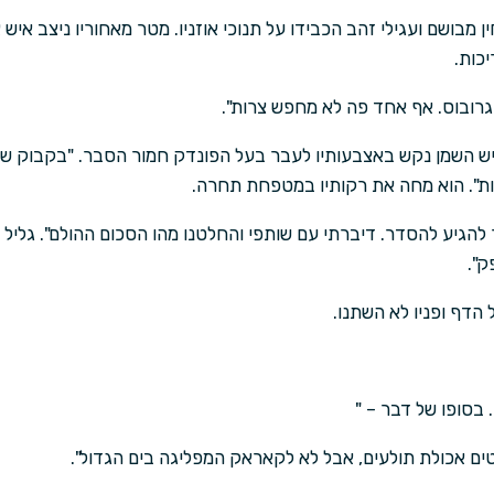
ן מבושם ועגילי זהב הכבידו על תנוכי אוזניו. מטר מאחוריו ניצב איש 
כות.
גרובוס. אף אחד פה לא מחפש צרות".
יש השמן נקש באצבעותיו לעבר בעל הפונדק חמור הסבר. "בקבוק של יין
יות". הוא מחה את רקותיו במטפחת תחרה.
 להגיע להסדר. דיברתי עם שותפי והחלטנו מהו הסכום ההולם". גליל נ
ק".
הדף ופניו לא השתנו.
. בסופו של דבר – "
טים אכולת תולעים, אבל לא לקאראק המפליגה בים הגדול".