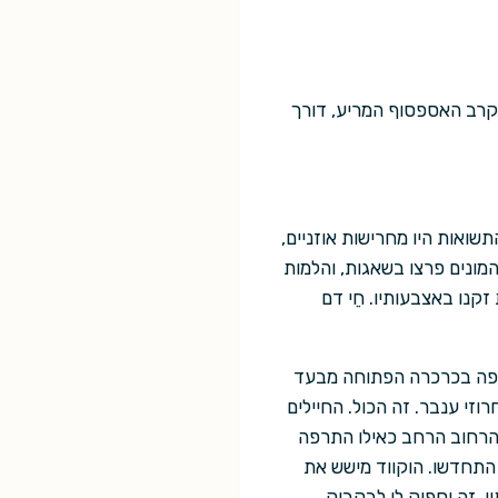
בקרב האספסוף המריע, דורך
תשואות היו מחרישות אוזניים,
ההמונים פרצו בשאגות, והלמות
קנו באצבעותיו. חֵי דם
טופה בכרכרה הפתוחה מבעד
וזי ענבר. זה הכול. החיילים
הרחוב הרחב כאילו התרפה
התחדשו. הוקווד מישש את
ו. זה יספיק לו לבקבוק