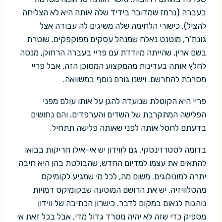
בעברה (נרמז שמדובר בידיד שלה אותה היא לא הצליחה
להציל). כישורי הלחימה שלה משיגים לה עבודה אצל
גונת'ר, מוטנט נאלח שמנהל עסקים מפוקפקים. שוטרת
בשם ארין, שהייתה מיודדת עם פריי בעברה הרחוק, מנסה
לחלץ אותה בעדינות מהמקצוע המסוכן הזה, אבל פריי
מסרבת להתרשם. וישנו גורם נוסף במשוואה.
פריי היא הקוטלת שנועדה להגן על אותו עולם מפני
הפלישה המתקרבת של השדים והערפדים. והם נחושים
בדעתם לחסל אותה לפני שאותה פלישה תתחיל.
בדומה לסטרזינסקי, גם לווידון יש אי-אילו חריקות בבואו
להתאים את עצמו למדיום החדש, שהבולטת בהן היא חיבה
יתרה למונולוגים. משום מה, לכל מי שמגיע לקומיקס
מהטלוויזיה, יש את הרושם המוטעה שבקומיקס דמויות
נוהגות לנאום במקום לדבר. כישרון הכתיבה של ווידון
מספיק כדי שזה לא יהיה מטרד גדול מדי, אבל בכל זאת אי