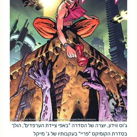
ג'וס ווידון, יוצרה של הסדרה "באפי ציידת הערפדים", הולך
בסדרת הקומיקס "פריי" בעקבותיו של ג' מייקל