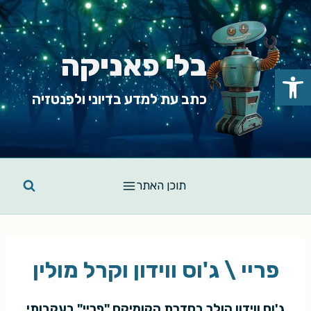
Ski
t
conten
בלי פאניקה
פתח סרגל נגישות
כתב עת למדע בדיוני ולפנטזיה
תוכן האתר
פריי \ ג'וס ווידון וקרל מולין
ג'וס ווידון הולך בסדרת הקומיקס "פריי" בעקבותי