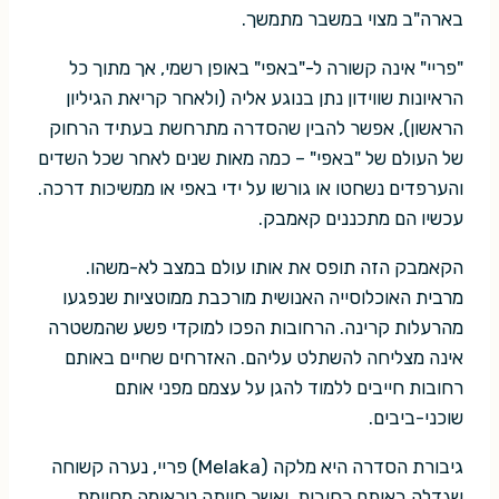
בארה"ב מצוי במשבר מתמשך.
"פריי" אינה קשורה ל-"באפי" באופן רשמי, אך מתוך כל
הראיונות שווידון נתן בנוגע אליה (ולאחר קריאת הגיליון
הראשון), אפשר להבין שהסדרה מתרחשת בעתיד הרחוק
של העולם של "באפי" – כמה מאות שנים לאחר שכל השדים
והערפדים נשחטו או גורשו על ידי באפי או ממשיכות דרכה.
עכשיו הם מתכננים קאמבק.
הקאמבק הזה תופס את אותו עולם במצב לא-משהו.
מרבית האוכלוסייה האנושית מורכבת ממוטציות שנפגעו
מהרעלות קרינה. הרחובות הפכו למוקדי פשע שהמשטרה
אינה מצליחה להשתלט עליהם. האזרחים שחיים באותם
רחובות חייבים ללמוד להגן על עצמם מפני אותם
שוכני-ביבים.
גיבורת הסדרה היא מלקה (Melaka) פריי, נערה קשוחה
שגדלה באותם רחובות, ואשר חוותה טראומה מסוימת