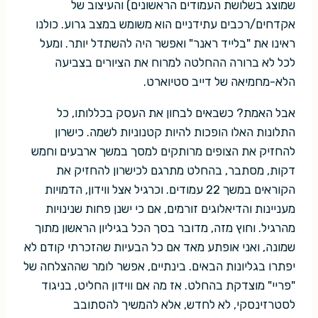
שמוצג בשלושת העמודים הראשונים) והעיצוב של
אקדחים/רכבים עתידניים הוא משומש במצב גרוע. כולנו
ראינו את "בלייד ראנר" ואפשר היה להשתדל יותר. ומעל
לכל לא ברורה ההחלטה למרוח את הציורים בצביעה
הלא-מחמיאה של דייב סטיוארט.
אבל האמת? כשבאים לבחון את העסק בכללותו, כל
התלונות האלו הופכות להיות קטנוניות לשמה. כישרון
להחזיק את הצופים מרותקים למסך במשך ארבעים וחמש
דקות, מסתבר, בהחלט מתרגם לכישרון להחזיק את
הקוראים במשך 22 עמודים. וכרגיל אצל ווידון, הדמויות
מעניינות והדיאלוגים זורמים, אם כי ישנן פחות שנינויות
מהרגיל. וחוץ מזה, מדובר בסך הכל בגיליון הראשון מתוך
שמונה, ואני אופתע מאד אם כל הבעיות שהזכרתי קודם לא
יפתרו בגליונות הבאים. בינתיים, אפשר לומר שההצלחה של
"פריי" מוצדקת בהחלט. אז מה אם ווידון החליט, בניגוד
לסטרזינסקי, לא לחדש, אלא להמשיך להסתובב