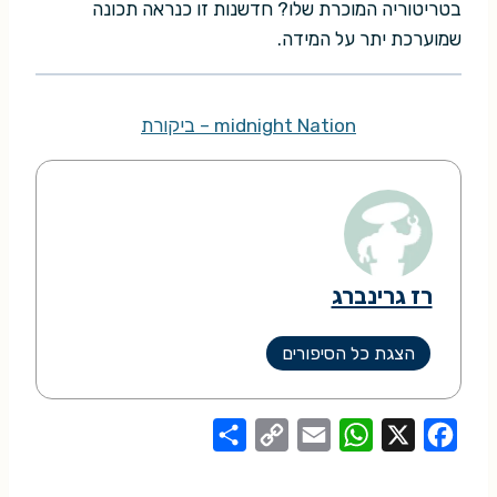
בטריטוריה המוכרת שלו? חדשנות זו כנראה תכונה
שמוערכת יתר על המידה.
midnight Nation – ביקורת
רז גרינברג
הצגת כל הסיפורים
S
C
E
W
X
F
h
o
m
h
a