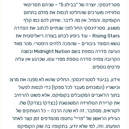
סטרזינסקי, יוצרה של "בבילון 5" – שניהם תסריטאי
טלוויזיה מוערכים שהחליטו לנסות את מזלם בתחום
הקומיקס. והמזל, אין מה לדבר, שיחק להם כמו קלף
משוגע. סטרזינסקי החל לפני שנתיים לכתוב את הסדרה
Rising Stars – עוד ניסיון לבחון בצורה ריאליסטית את
נושא הסופר גיבורים – שהפכה ללהיט היסטרי. מהר מאד
הגיעה סדרה נוספת בשם Midnight Nation ובשנה
הקרובה צפויה סדרה נוספת מפרי עטו, שכרגע אין עליה
פרטים נוספים.
ווידון, בניגוד לסטרזינסקי, החליט שהוא לא מפנה את מרצו
וכישוריו (המוכחים מעבר לכל ספק!) כדי לנסות לפעול
בתוך הז'אנרים המקובלים בקומיקס, אלא פשוט להרחיב
את קריירת הטלוויזיה המשגשגת (בצדק! בצדק!) שלו.
לקוראים, מסתבר, זה לא שינה הרבה – כל העותקים של
הגיליון הראשון של "פריי" נחטפו מהמדפים זמן קצר לאחר
הופעתו. וזה, למי שלא יודע, בתקופה בה שוק הקומיקס