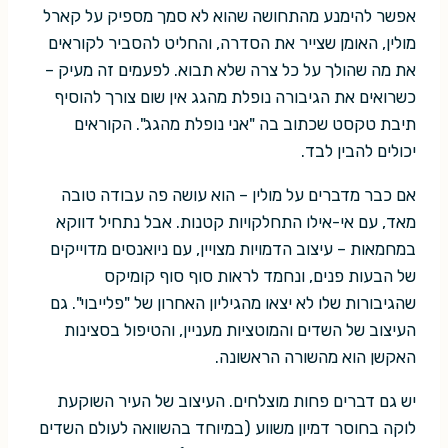
אפשר להימנע מהתחושה שהוא לא סמך מספיק על קארל
מולין, האומן שצייר את הסדרה, והחליט להסביר לקוראים
את מה שהולך על כל צרה שלא תבוא. לפעמים זה מעיק –
כשרואים את הגיבורה נופלת מהגג אין שום צורך להוסיף
תיבת טקסט שכתוב בה "אני נופלת מהגג". הקוראים
יכולים להבין לבד.
אם כבר מדברים על מולין – הוא עושה פה עבודה טובה
מאד, עם אי-אילו התחלקויות קטנות. אבל נתחיל דווקא
במחמאות – עיצוב הדמויות מצויין, עם ניואנסים מדוייקים
של הבעות פנים, ונחמד לראות סוף סוף קומיקס
שהגיבורות שלו לא יצאו מהגיליון האחרון של "פלייבוי". גם
העיצוב של השדים והמוטציות מעניין, והטיפול בסצינות
האקשן הוא מהשורה הראשונה.
יש גם דברים פחות מוצלחים. העיצוב של העיר השוקעת
לוקה בחוסר דמיון משווע (במיוחד בהשוואה לעולם השדים