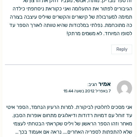
זה ספר מבריק. מותח, אנושי, מעביר חזק את הרצון של
הגיבורים לפתור את התעלומה ואני כקוראת ניסחפתי כילדה
תמימה למערבולת של קישורים והקשרים שויליס עיצבה בצורה
כה מתוכחמת. נפלתי במלכודות שהיא טוותה לאורך הספר עד
לסופו המיוחד. לא משמים מרתק!
Reply
אמיר
הגיב:
7 באפריל 2012 בשעה 15:44
אני מסכים לחלוטין לביקורת. למרות הרעיון הנחמד, הספר איטי
עד זוחל עם דמויות רדודות ודיאלוגים מתחום אופרות הסבון.
מאחר וזהו הספר הראשון של ויליס שקראתי הבטחתי לעצמי
שלא להתפתות לספריה האחרים…. נראה אם אעמוד בכך…