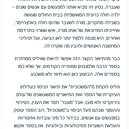
שעברה. נסיון זה מביא אותה למפגשים עם אנשים שונים –
ילדה חולה כרונית המאושפזת בבית החולים שעושה
בשבילה מחקרים, מורה לשעבר שהיום חולה באלצהיימר,
אחייניתו המדוכאת של אותו מורה, איש ששרוי בתרדמת
ואחרים. היא מנסה ללמוד יותר לאן הגיעה, ועל תהליכי
המחשבה האנושיים ולהבין מה שקרה לה.
כבר מהתיאור הקצר הזה אפשר לראות שוויליס ממחזרת
בספר הרבה אלמנטים מספריה הקודמים. אך שלא כמו
בספרים אלה, הביצוע כאן הוא חיוור ולא משכנע.
וויליס לוקחת מ"המשכוכית" את תיאור הניסוי כעלילתו
העיקרית של הספר ואת התיאורים המשעשעים של עולם
בירוקרטי ולא מובן. אבל 'מעבר' חסר את הענין, הטירוף
וההומור שבהם פעל הניסוי ב"משכוכית". רוב הספר עוסק
במפגשים עם אנשים, בבירור כל מיני עובדות אזוטריות
והעלאת השערות פסיכולוגיות וביולוגיות. אין בספר אקשן