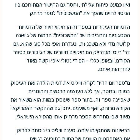
ואין כמעט פיתוח עלילתי, וחסר גם הקישור המתוחכם בין
הניסוי לחיים שהפך את "המשכוכית" לספר מרתק.
הדמויות העיקריות בספר זה הן חיקוי חיוור של הדמויות
הססגוניות והחביבות של "המשכוכית". הדמות של ג'ואנה
קלושה מדי ולא משכנעת, ונעדרת אופי מכל סוג שהוא. גם
דר' רייט ומנדרייק הם חיקויים חיוורים של הגיבורים בספר
הקודם, ובאופן כללי – הם די נטולי אופי וקשה מאוד
להזדהות איתם.
מ"ספר יום הדין" לקחה וויליס את דמות הילדה ואת העיסוק
במוות ובחסד, אך ללא העוצמה הרגשית והמוסרית
שאפיינה ספר זה. בתור ספר שעוסק במוות הוא משאיר את
הקורא מרוחק, ואף משועמם. יתכן גם שההקשר האמריקאי
מאוד שבו מתרחש הספר מרחיק אותו מהקורא הישראלי.
בראיונות שהתקיימו איתה, טענה וויליס כי ניסתה לבדוק
את האספקטים השונים של המוות כתופעה רגשית,