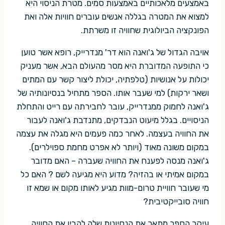
באמצעים מלאכותיים באמצעות סמים. מטרת הניסוי היא
למצוא את המטרה בגללה אנשים עוברים חוויות אלה ואת
הפונקציה הביולוגית שחוויה זו משרתת.
אויבה הגדול של ג'ואנה הוא דר' מנדרייק, רופא אשר טוען
כי התופעה המדוברת היא מסר מהעולם הבא, אשר מעניק
יכולות על אנושיות (טלפתיה, יכולת ליצור קשר עם המתים
ושאר ירקות) למי שעבר אותו. הספר מתחיל בנסיונותיה של
ג'ואנה לחמוק ממנדרייק, עובר לחבירתה עם רייט והתחלת
הניסויים. בגלל מיעוט הנבדקים, מתנדבת ג'ואנה לעבור
את החוויה בעצמה. לאחר כמה פעמים היא מגלה את עצמה
במקום משונה מאוד (ויותר לא אפרט מחמת ספוילרים).
ג'ואנה מנסה לפענח את החוויה שעברה – האם מדובר
במקום אמיתי או בהזיה? מדוע היא מגיעה לשם ? האם כל
מי שעובר חוויית טרום-מוות מגיע לאותו מקום או שמא זו
חוויה סובייקטיבית?
עיקר הספר מתאר את הנסיונות שלה להבין את החוויה