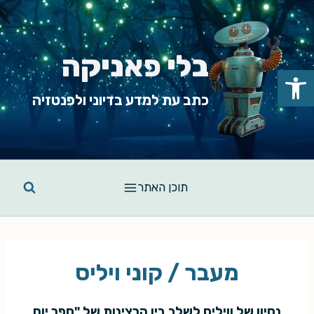
Ski
t
conten
בלי פאניקה
פתח סרגל נגישות
כתב עת למדע בדיוני ולפנטזיה
תוכן האתר
מעבר / קוני ויליס
נסיון של וויליס לשלב בין הרצינות של "ספר יום