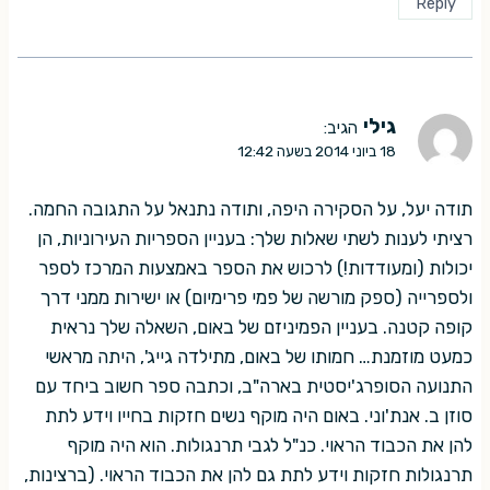
Reply
גילי
הגיב:
18 ביוני 2014 בשעה 12:42
תודה יעל, על הסקירה היפה, ותודה נתנאל על התגובה החמה.
רציתי לענות לשתי שאלות שלך: בעניין הספריות העירוניות, הן
יכולות (ומעודדות!) לרכוש את הספר באמצעות המרכז לספר
ולספרייה (ספק מורשה של פמי פרימיום) או ישירות ממני דרך
קופה קטנה. בעניין הפמיניזם של באום, השאלה שלך נראית
כמעט מוזמנת… חמותו של באום, מתילדה גייג', היתה מראשי
התנועה הסופרג'יסטית בארה"ב, וכתבה ספר חשוב ביחד עם
סוזן ב. אנת'וני. באום היה מוקף נשים חזקות בחייו וידע לתת
להן את הכבוד הראוי. כנ"ל לגבי תרנגולות. הוא היה מוקף
תרנגולות חזקות וידע לתת גם להן את הכבוד הראוי. (ברצינות,