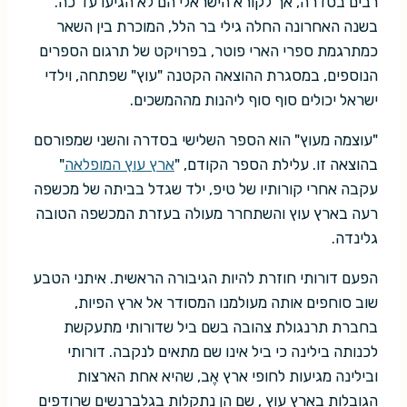
רבים בסדרה, אך לקורא הישראלי הם לא הגיעו עד כה.
בשנה האחרונה החלה גילי בר הלל, המוכרת בין השאר
כמתרגמת ספרי הארי פוטר, בפרויקט של תרגום הספרים
הנוספים, במסגרת ההוצאה הקטנה "עוץ" שפתחה, וילדי
ישראל יכולים סוף סוף ליהנות מההמשכים.
"עוצמה מעוץ" הוא הספר השלישי בסדרה והשני שמפורסם
בהוצאה זו. עלילת הספר הקודם, "
ארץ עוץ המופלאה
"
עקבה אחרי קורותיו של טיפ, ילד שגדל בביתה של מכשפה
רעה בארץ עוץ והשתחרר מעולה בעזרת המכשפה הטובה
גלינדה.
הפעם דורותי חוזרת להיות הגיבורה הראשית. איתני הטבע
שוב סוחפים אותה מעולמנו המסודר אל ארץ הפיות,
בחברת תרנגולת צהובה בשם ביל שדורותי מתעקשת
לכנותה בילינה כי ביל אינו שם מתאים לנקבה. דורותי
ובילינה מגיעות לחופי ארץ אֶב, שהיא אחת הארצות
הגובלות בארץ עוץ , שם הן נתקלות בגלברנשים שרודפים