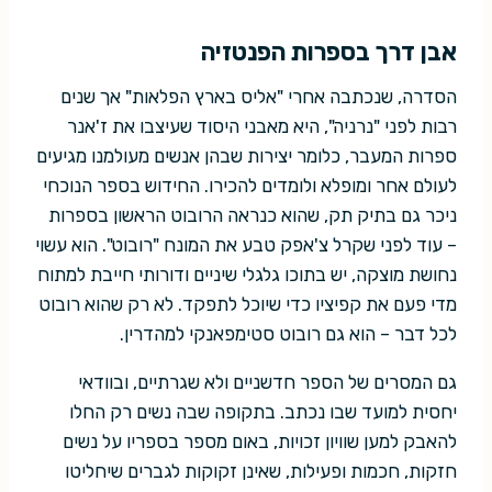
אבן דרך בספרות הפנטזיה
הסדרה, שנכתבה אחרי "אליס בארץ הפלאות" אך שנים
רבות לפני "נרניה", היא מאבני היסוד שעיצבו את ז'אנר
ספרות המעבר, כלומר יצירות שבהן אנשים מעולמנו מגיעים
לעולם אחר ומופלא ולומדים להכירו. החידוש בספר הנוכחי
ניכר גם בתיק תק, שהוא כנראה הרובוט הראשון בספרות
– עוד לפני שקרל צ'אפק טבע את המונח "רובוט". הוא עשוי
נחושת מוצקה, יש בתוכו גלגלי שיניים ודורותי חייבת למתוח
מדי פעם את קפיציו כדי שיוכל לתפקד. לא רק שהוא רובוט
לכל דבר – הוא גם רובוט סטימפאנקי למהדרין.
גם המסרים של הספר חדשניים ולא שגרתיים, ובוודאי
יחסית למועד שבו נכתב. בתקופה שבה נשים רק החלו
להאבק למען שוויון זכויות, באום מספר בספריו על נשים
חזקות, חכמות ופעילות, שאינן זקוקות לגברים שיחליטו