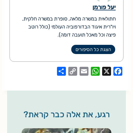
יעל פורמן
חתולאית במשרה מלאה, סופרת במשרה חלקית,
ויו"רית איגוד הבדורפוביה העולמי (כולל רוטב
פיצה וכל מאכל תועבה דומה).
הצגת כל הסיפורים
S
C
E
W
X
F
h
o
m
h
a
a
p
a
a
c
r
y
i
t
e
e
L
l
s
b
רגע, את אלה כבר קראת?
i
A
o
n
p
o