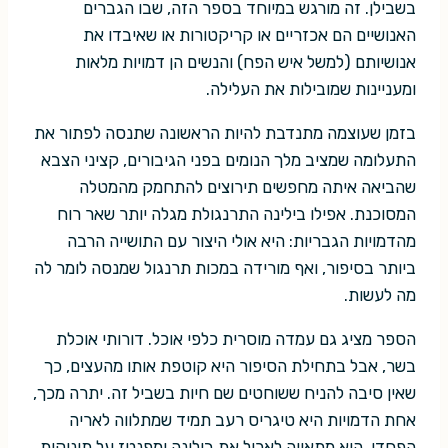
בשבילן. זה מורגש במיוחד בספר הזה, שבו הגברים
האנושיים הם אכזריים או קריקטורות או שאיבדו את
אנושיותם (למשל איש הפח) והנשים הן דמויות מלאות
ומעניינות שמובילות את העלילה.
בזמן שעוצמה מתנדבת להיות הראשונה שתנסה לפתור את
התעלומה שמציב מלך הנומים בפני הגיבורים, קציני הצבא
שהביאה איתה מחפשים תירוצים להתחמק מהמטלה
המסוכנת. אפילו בילינה התרנגולת מגלה יותר שאר רוח
מהדמויות הגבריות: היא אולי היצור עם התושייה הרבה
ביותר בסיפור, ואף מורידה במכות תרנגול שמנסה לומר לה
מה לעשות.
הספר מציג גם עמדה מוסרית כלפי אוכל. דורותי אוכלת
בשר, אבל בתחילת הסיפור היא קוטפת אותו מהעצים, כך
שאין סיבה להניח ששוחטים שם חיות בשביל זה. יתרה מכך,
אחת הדמויות היא טיגריס רעב תמיד שמתלווה לאריה
הפחדן. הוא מתאווה לאכול את בילינה ומפנטז על תינוקות