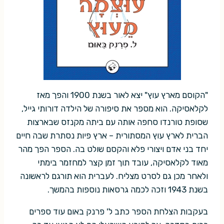
"הקוסם מארץ עוץ" יצא לאור בשנת 1900 והפך מאז
לקלאסיקה. הוא מספר את סיפורה של הילדה דורותי גייל,
שסופת טורנדו סחפה אותה עם ביתה מקנזס שבארצות
הברית לארץ עוץ המסתורית – ארץ פיות נסתרת שבה חיים
יחד בני אדם ויצורי פלא והקסם שולט בה. הספר הפך מהר
מאוד לקלאסיקה, עובד תוך זמן קצר למחזמר בימתי
ולאחר מכן גם לסרט מצליח. לעברית הוא תורגם לראשונה
בשנת 1943 וזכה לכמה גרסאות נוספות בהמשך.
בעקבות הצלחת הספר כתב ל' פרנק באום עוד ספרים