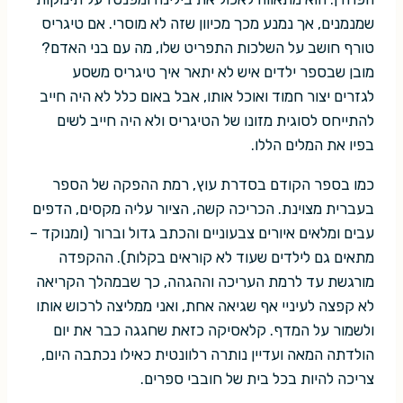
שמנמנים, אך נמנע מכך מכיוון שזה לא מוסרי. אם טיגריס
טורף חושב על השלכות התפריט שלו, מה עם בני האדם?
מובן שבספר ילדים איש לא יתאר איך טיגריס משסע
לגזרים יצור חמוד ואוכל אותו, אבל באום כלל לא היה חייב
להתייחס לסוגית מזונו של הטיגריס ולא היה חייב לשים
בפיו את המלים הללו.
כמו בספר הקודם בסדרת עוץ, רמת ההפקה של הספר
בעברית מצוינת. הכריכה קשה, הציור עליה מקסים, הדפים
עבים ומלאים איורים צבעוניים והכתב גדול וברור (ומנוקד –
מתאים גם לילדים שעוד לא קוראים בקלות). ההקפדה
מורגשת עד לרמת העריכה וההגהה, כך שבמהלך הקריאה
לא קפצה לעיניי אף שגיאה אחת, ואני ממליצה לרכוש אותו
ולשמור על המדף. קלאסיקה כזאת שחגגה כבר את יום
הולדתה המאה ועדיין נותרה רלוונטית כאילו נכתבה היום,
צריכה להיות בכל בית של חובבי ספרים.