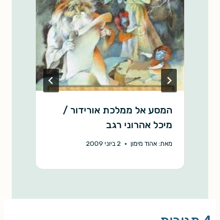
k
p
k
המסע אל ממלכת אורידור /
פ
מיכל אהרוני רגב
ב
מאת:
אהוד מימון
2 ביוני 2009
מ