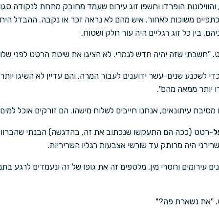
והווילונות הופרדו וחשפו זוג עירום שעמד מחובק מתחת לנקודה סגולה
כתפיים משוכות לאחור. איש מהם לא נראה זכר או נקבה. ההבדל היחי
ם. בין כל זוג רגליים היה עור חלק ושטוח.
. "חשבתי שזה יהיה חדש לגמרי. לא הציגו את שיטת הרטט לפני שלו
 כדי לשכנע שנים-עשר ידוענים לעבור המרה, והם עדיין לא השיגו י
ו יותר ממאה מהם".
יבת עיתונאים, אנחנו חייבים לשלוח מישהו. הם זורקים אוכל למים,
ל
-רטט (ככה הם התעקשו שנכתוב את זה, בהדגשה) הבנתי שהברווז ה
רירני היה מרותק עד שורשי אצבעות רגליו השריריות.
 עירומים וחסרי מין, מלטפים זה את גופו של זה ונעמדים לרגע בתנוח
. "את נשארת פה?"