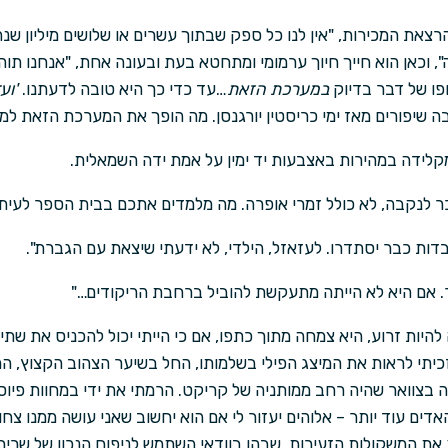
רצאת המכירות, "אין לנו כל ספק שבתוך עשרים או שלושים מיליון ש
, וכאן הוא חייך חיוך ערמומי ומתחטא בעת ובעונה אחת, "אנחנו תו
פו של דבר בדיוק
במערכת הזאת
…עד כדי כך היא טובה לדעתנו.
'וע
ה שיפורים מאז ימי כריסטין יורגנסן. מה הופך את המערכת הזאת למ
קלידה במהירות באצבעות יד ימין על אמת ידה השמאלית.
מזכר לנקבה, לא כולל זמרי אופרה. מה מלמדים אתכם בבית הספר לעית
בדות כבר יסתדרו. לעזאזל, הילדי, לא ידעתי שיצאת עם הגברת".
ר. אם היא לא הייתה מתעקשת להוביל ברחבת הריקודים…"
היות זרוע, היא צמחה מתוך כתפו, אם כי הייתי יכול להכניס את שתי ר
זכיתי לראות את המיצג הפילי בשלמותו, החל בשיער הצהוב הקצוץ,
ה בצוואר שהיה רחב ממותניה של קריקט. הרמתי את ידי במחוות פיוס
ים עוד יותר – אלוהים יעזור לי אם הוא יחשוב שאני עושה ממנו צחו
 את המשקולות הזעירות, שבהן בוודאי השתמש לניפוח הנכון של שריר