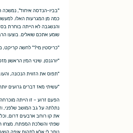
"בביו-הנדסה איחוד", נמשכה ה
כמה מן המגרעות האלו. למעשה"
והנשגבה לא הייתה בוחרת בסו
שומע אתכם שואלים. בוצעו הרב
"כריסטין מי?" לחשה קריקט, מ
"יורגנסן. שינוי המין הראשון 
"תפוס את הזווית הנכונה, והעו
"עשיתי מאז דברים גרועים יות
הפעם זרוע – זו הייתה מוכרחה ל
נתלתה על גב המושב שלפני, ו
את קו רוחב ארבעים דרום, וכל
שפתי והשלכת המפתח. מצחו האד
נותר לי אלא לתהות איפה השיג