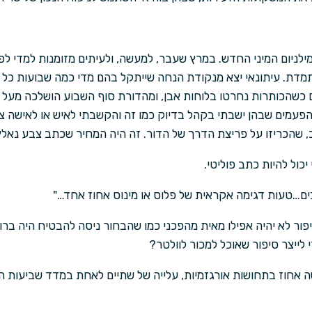
יום המיני החדש. במרץ שעבר, למעשה, ולעיתים מזומנות למדי לפני 
תמדת. עיתונאי יצא מנקודת הנחה שייתקל בהם מדי כמה שבועות כל ע
 כשהכותרות נחרטו בלוחות אבן, ומהדורת סוף השבוע הושלכה מעל 
עמים שבהן ישבתי בקהל בדיוק כמו זה והקשבתי לאיש או לאישה צע
ב, שהכריזו על פריצת הדרך של הדור. זה היה המחיר שכתב צבע נאלץ
 יכול להיות כתב פוליטי.
ים…טעות דגימה אקראית של פלוס או מינוס אחוז אחד…"
פור לא יהיה אפילו מאית מהפכני כמו שהבחור ניסה להבטיח היה ברו
 לייצר סיפור שאוכל למכור לוולטר?
ה אחוז בתחושות אורגזמיות, עלייה של שתיים לאחת במדד שביעות הר