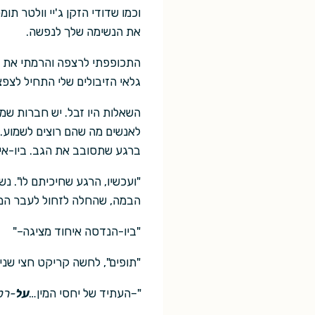
וכמו שדודי הזקן ג'יי וולטר ת
את הנשימה שלך לנפשה.
התכופפתי לרצפה והרמתי את ל
גלאי הזיבולים שלי התחיל לצפ
השאלות היו זבל. יש חברות שמ
לאנשים מה שהם רוצים לשמוע. 
ברגע שתסובב את הגב. ביו-אי
"ועכשיו, הרגע שחיכיתם לו". 
הבמה, שהחלה לזחול לעבר המ
"ביו-הנדסה איחוד מציגה–"
"תופים", לחשה קריקט חצי שני
"–העתיד של יחסי המין…
על
-רט