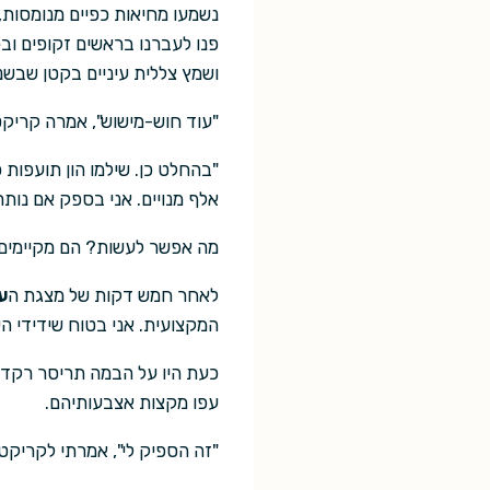
נשמעו מחיאות כפיים מנומסות, 
פנו לעברנו בראשים זקופים וב
ושמץ צללית עיניים בקטן שבשניה
"עוד חוש-מישוש", אמרה קריקט
"בהחלט כן. שילמו הון תועפות
אלף מנויים. אני בספק אם נותר
מה אפשר לעשות? הם מקיימים מס
לאחר חמש דקות של מצגת ה
ע
המקצועית. אני בטוח שידידי הש
כעת היו על הבמה תריסר רקדנים
עפו מקצות אצבעותיהם.
"זה הספיק לי", אמרתי לקריקט