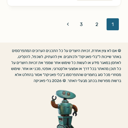
הייצור
של
גלגלי
Page
Next
3
2
1
העיניים
navigation
Page
© אם לא צוין אחרת, זכויות היוצרים על כל התכנים הערוכים המתפרסמים
באתר שייכות ל"בלי פאניקה" ולכותבים. אין להעתיק, לשכפל, להקליט,
לאחסן במאגר מידע או לעשות כל שימוש אחר שמפר את זכויות היוצרים על
כל תוכן מהאתר בכל דרך או אמצעי אלקטרוני, אופטי, מכני או אחר. שימוש
מסחרי מכל סוג בחומרים שהתפרסמו ב"בלי פאניקה" אסור בהחלט אלא
ברשות מפורשת בכתב מבעלי האתר. © 2026 בלי פאניקה