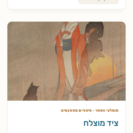
ואראה
לך
כמה
עמוק
נמשכת
מחילת
הארנב
מומלצי האתר
·
סיפורים מתורגמים
ציד מוצלח