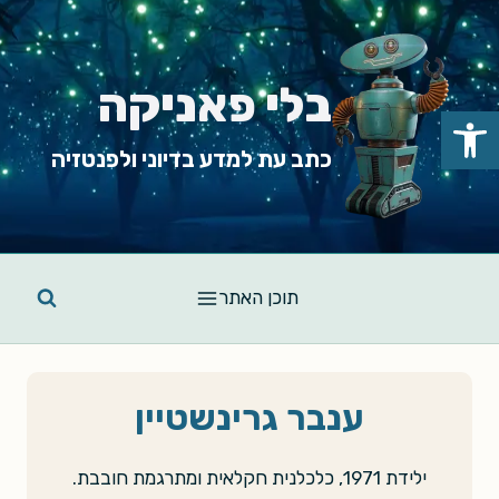
Ski
t
conten
בלי פאניקה
פתח סרגל נגישות
כתב עת למדע בדיוני ולפנטזיה
תוכן האתר
ענבר גרינשטיין
ילידת 1971, כלכלנית חקלאית ומתרגמת חובבת.