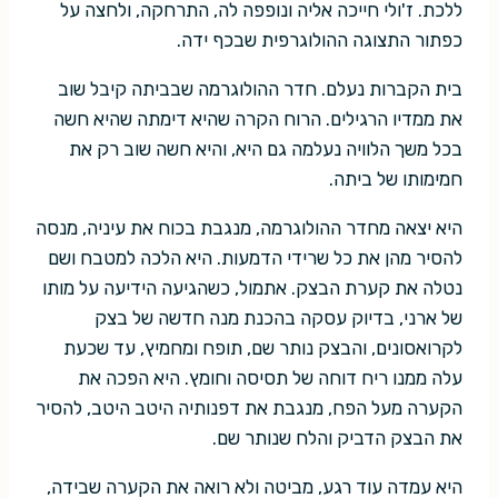
ללכת. ז'ולי חייכה אליה ונופפה לה, התרחקה, ולחצה על
כפתור התצוגה ההולוגרפית שבכף ידה.
בית הקברות נעלם. חדר ההולוגרמה שבביתה קיבל שוב
את ממדיו הרגילים. הרוח הקרה שהיא דימתה שהיא חשה
בכל משך הלוויה נעלמה גם היא, והיא חשה שוב רק את
חמימותו של ביתה.
היא יצאה מחדר ההולוגרמה, מנגבת בכוח את עיניה, מנסה
להסיר מהן את כל שרידי הדמעות. היא הלכה למטבח ושם
נטלה את קערת הבצק. אתמול, כשהגיעה הידיעה על מותו
של ארני, בדיוק עסקה בהכנת מנה חדשה של בצק
לקרואסונים, והבצק נותר שם, תופח ומחמיץ, עד שכעת
עלה ממנו ריח דוחה של תסיסה וחומץ. היא הפכה את
הקערה מעל הפח, מנגבת את דפנותיה היטב היטב, להסיר
את הבצק הדביק והלח שנותר שם.
היא עמדה עוד רגע, מביטה ולא רואה את הקערה שבידה,