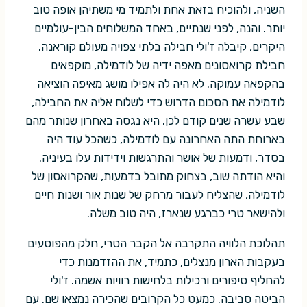
השניה, ולהוכיח בזאת אחת ולתמיד מי משתיהן אופה טוב
יותר. והנה, לפני שנתיים, באחד המשלוחים הבין-עולמיים
היקרים, קיבלה ז'ולי חבילה בלתי צפויה מעולם קוראנה.
חבילת קרואסונים מאפה ידיה של לודמילה, מוקפאים
בהקפאה עמוקה. לא היה לה אפילו מושג מאיפה הוציאה
לודמילה את הסכום הדרוש כדי לשלוח אליה את החבילה,
שבע עשרה שנים קודם לכן. היא נגסה באחרון שנותר מהם
בארוחת התה האחרונה עם לודמילה, כשהכל עוד היה
בסדר, ודמעות של אושר והתרגשות וידידות עלו בעיניה.
והיא הודתה שוב, בצחוק מתובל בדמעות, שהקרואסון של
לודמילה, שהצליח לעבור מרחק של שנות אור ושנות חיים
ולהישאר טרי כברגע שנארז, היה טוב משלה.
תהלוכת הלוויה התקרבה אל הקבר הטרי, חלק מהפוסעים
בעקבות הארון מנצלים, כתמיד, את ההזדמנות כדי
להחליף סיפורים ורכילות בלחישות רוויות אשמה. ז'ולי
הביטה סביבה. כמעט כל הקרובים שהכירה נמצאו שם. עם