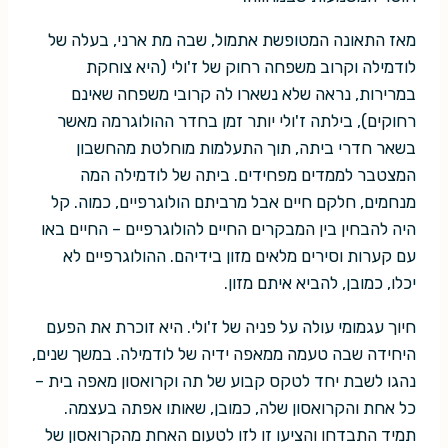
מאז התאונה המטופשת אתמול, שבה מת ארני, בעלה של
לודמילה וקרוב משפחה רחוק של ז'ולי (היא צוחקת
במרירות, נראה שלא נשארו לה קרובי משפחה שאינם
רחוקים), בילתה ז'ולי יותר זמן בחדר ההולוגרמה מאשר
בשאר חדרי ביתה, תוך התעלמות מוחלטת מהחשבון
המצטבר לממדים מפחידים. ביתה של לודמילה המה
מנחמים, חלקם חיים אבל מרביתם הולוגרפיים, כמוה. קל
היה להבחין בין המבקרים החיים להולוגרפיים – החיים באו
עם קערות וסירים מלאים מזון בידיהם. ההולוגרפיים לא
יכלו, כמובן, להביא איתם מזון.
חיוך עגמומי עולה על פניה של ז'ולי. היא זוכרת את הפעם
היחידה שבה טעמה ממאפה ידיה של לודמילה. במשך שנים,
נהגו לשבת יחד לטקס קבוע של תה וקרואסון מאפה בית –
כל אחת והקרואסון שלה, כמובן, שאותו אפתה בעצמה.
תמיד התבדחו והציעו זו לזו לטעום האחת מהקרואסון של