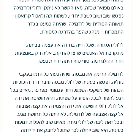
באולם מפואר שכזה. מאז הקשר לא ניתק, וז'ולי ולודמילה
נפגשו שוב ושוב לשבת יחדיו, לשתות תה ולאכול קרואסון –
תאוותה הסודית של לודמילה, שהיתה כמעט בגדר
התמכרות – מנהג שהפך בהדרגה למסורת.
לז'ולי הסגורה, שכל חייה בודדה את עצמה בביתה,
מתקרבת אל האנשים שרצו להתקרב אליה רק באמצעות
חדר ההולוגרמה, סוף סוף היתה ידידת נפש.
לודמילה הרימה את מבטה, שהיה נעוץ כל הזמן בעקבי
נעליה, ופגשה בעיניה של ז'ולי, מבטה עובר דרך הזכוכיות
הכהות של משקפי השמש. חיוך עגמומי, מפרפר, מאיים בכל
רגע להפוך לבכי, הופיע על שפתיה, והיא הושיטה את ידה
אל ז'ולי. ז'ולי הושיטה את ידה והצמידה את קצה אצבעה
אל קצה אצבעה של לודמילה. לא היתה כל תחושת מגע,
ובכל זאת ליבה של ז'ולי ניתר, מאיים שוב להעלות דמעות
בעיניה. היא שוב ייחלה לכך שתוכל לחבק את ידידתה