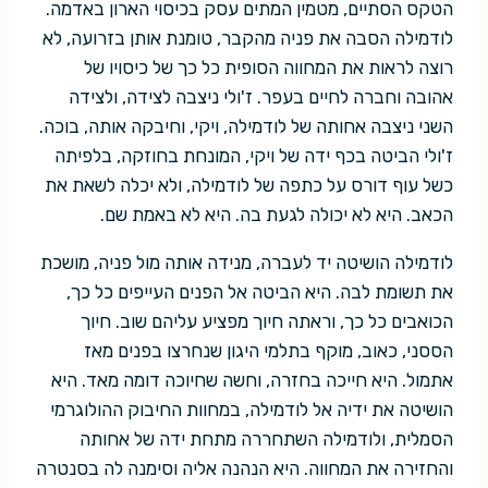
הטקס הסתיים, מטמין המתים עסק בכיסוי הארון באדמה.
לודמילה הסבה את פניה מהקבר, טומנת אותן בזרועה, לא
רוצה לראות את המחווה הסופית כל כך של כיסויו של
אהובה וחברה לחיים בעפר. ז'ולי ניצבה לצידה, ולצידה
השני ניצבה אחותה של לודמילה, ויקי, וחיבקה אותה, בוכה.
ז'ולי הביטה בכף ידה של ויקי, המונחת בחוזקה, בלפיתה
כשל עוף דורס על כתפה של לודמילה, ולא יכלה לשאת את
הכאב. היא לא יכולה לגעת בה. היא לא באמת שם.
לודמילה הושיטה יד לעברה, מנידה אותה מול פניה, מושכת
את תשומת לבה. היא הביטה אל הפנים העייפים כל כך,
הכואבים כל כך, וראתה חיוך מפציע עליהם שוב. חיוך
הססני, כאוב, מוקף בתלמי היגון שנחרצו בפנים מאז
אתמול. היא חייכה בחזרה, וחשה שחיוכה דומה מאד. היא
הושיטה את ידיה אל לודמילה, במחוות החיבוק ההולוגרמי
הסמלית, ולודמילה השתחררה מתחת ידה של אחותה
והחזירה את המחווה. היא הנהנה אליה וסימנה לה בסנטרה