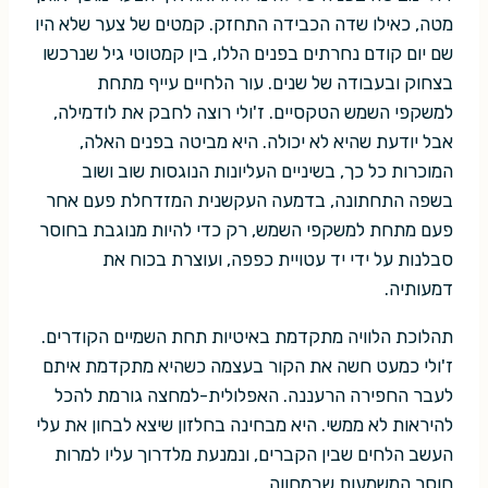
מטה, כאילו שדה הכבידה התחזק. קמטים של צער שלא היו
שם יום קודם נחרתים בפנים הללו, בין קמטוטי גיל שנרכשו
בצחוק ובעבודה של שנים. עור הלחיים עייף מתחת
למשקפי השמש הטקסיים. ז'ולי רוצה לחבק את לודמילה,
אבל יודעת שהיא לא יכולה. היא מביטה בפנים האלה,
המוכרות כל כך, בשיניים העליונות הנוגסות שוב ושוב
בשפה התחתונה, בדמעה העקשנית המזדחלת פעם אחר
פעם מתחת למשקפי השמש, רק כדי להיות מנוגבת בחוסר
סבלנות על ידי יד עטויית כפפה, ועוצרת בכוח את
דמעותיה.
תהלוכת הלוויה מתקדמת באיטיות תחת השמיים הקודרים.
ז'ולי כמעט חשה את הקור בעצמה כשהיא מתקדמת איתם
לעבר החפירה הרעננה. האפלולית-למחצה גורמת להכל
להיראות לא ממשי. היא מבחינה בחלזון שיצא לבחון את עלי
העשב הלחים שבין הקברים, ונמנעת מלדרוך עליו למרות
חוסר המשמעות שבמחווה.