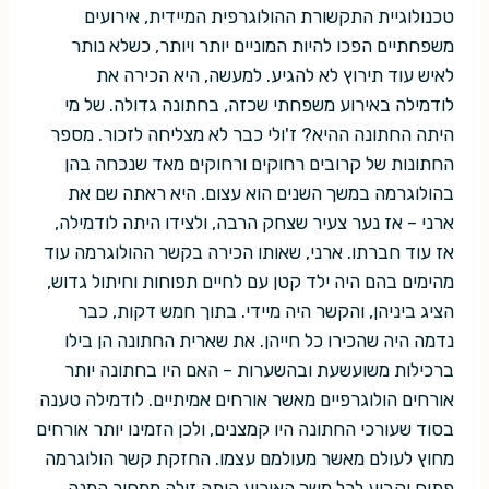
טכנולוגיית התקשורת ההולוגרפית המיידית, אירועים
משפחתיים הפכו להיות המוניים יותר ויותר, כשלא נותר
לאיש עוד תירוץ לא להגיע. למעשה, היא הכירה את
לודמילה באירוע משפחתי שכזה, בחתונה גדולה. של מי
היתה החתונה ההיא? ז'ולי כבר לא מצליחה לזכור. מספר
החתונות של קרובים רחוקים ורחוקים מאד שנכחה בהן
בהולוגרמה במשך השנים הוא עצום. היא ראתה שם את
ארני – אז נער צעיר שצחק הרבה, ולצידו היתה לודמילה,
אז עוד חברתו. ארני, שאותו הכירה בקשר ההולוגרמה עוד
מהימים בהם היה ילד קטן עם לחיים תפוחות וחיתול גדוש,
הציג ביניהן, והקשר היה מיידי. בתוך חמש דקות, כבר
נדמה היה שהכירו כל חייהן. את שארית החתונה הן בילו
ברכילות משועשעת ובהשערות – האם היו בחתונה יותר
אורחים הולוגרפיים מאשר אורחים אמיתיים. לודמילה טענה
בסוד שעורכי החתונה היו קמצנים, ולכן הזמינו יותר אורחים
מחוץ לעולם מאשר מעולמם עצמו. החזקת קשר הולוגרמה
פתוח וקבוע לכל משך האירוע היתה זולה ממחיר המנה