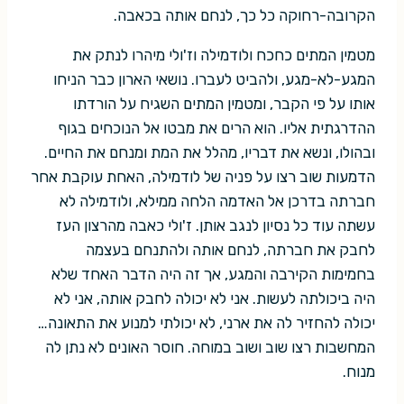
הקרובה-רחוקה כל כך, לנחם אותה בכאבה.
מטמין המתים כחכח ולודמילה וז'ולי מיהרו לנתק את
המגע-לא-מגע, ולהביט לעברו. נושאי הארון כבר הניחו
אותו על פי הקבר, ומטמין המתים השגיח על הורדתו
ההדרגתית אליו. הוא הרים את מבטו אל הנוכחים בגוף
ובהולו, ונשא את דבריו, מהלל את המת ומנחם את החיים.
הדמעות שוב רצו על פניה של לודמילה, האחת עוקבת אחר
חברתה בדרכן אל האדמה הלחה ממילא, ולודמילה לא
עשתה עוד כל נסיון לנגב אותן. ז'ולי כאבה מהרצון העז
לחבק את חברתה, לנחם אותה ולהתנחם בעצמה
בחמימות הקירבה והמגע, אך זה היה הדבר האחד שלא
היה ביכולתה לעשות. אני לא יכולה לחבק אותה, אני לא
יכולה להחזיר לה את ארני, לא יכולתי למנוע את התאונה…
המחשבות רצו שוב ושוב במוחה. חוסר האונים לא נתן לה
מנוח.