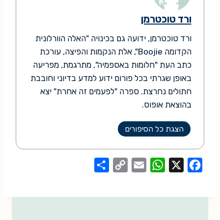
ורד טוכטרמן
ורד טוכטרמן, ידועה גם בכינויה "האלה הוורלונית
הקדומה Boojie", אלת הנקמות והפיצה, עורכת
כתב העת "חלומות באספמיה", מתרגמת, מפריעה
באופן שגרתי בכל פורום ידוע למדע בדיוני וחובבת
חתולים נחרצת. ספרה "לפעמים זה אחרת" יצא
בהוצאת אופוס.
הצגת כל הסיפורים
S
C
E
W
X
F
h
o
m
h
a
a
p
a
a
c
r
y
i
t
e