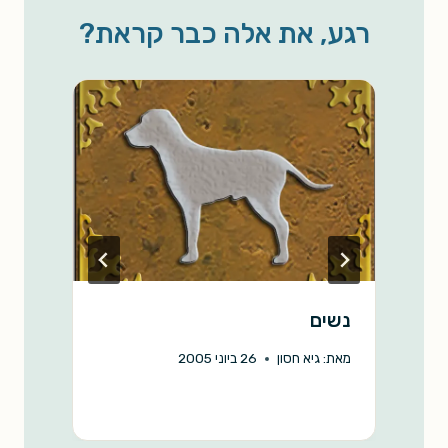
e
L
l
s
b
רגע, את אלה כבר קראת?
i
A
o
n
p
o
k
p
k
נשים
שׁ
ה
מאת:
גיא חסון
26 ביוני 2005
מ