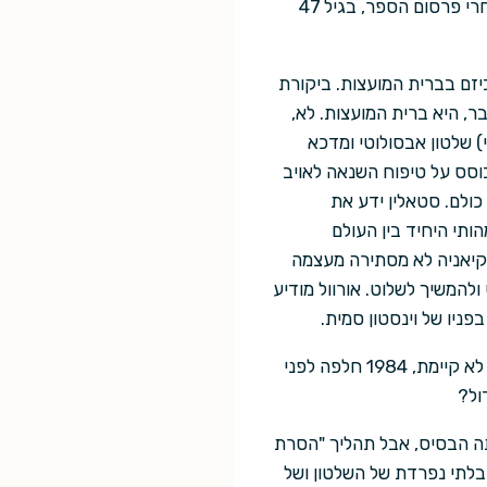
. הוא מת בלונדון שנתיים אחרי פרסום הספר, בגיל 47
יזם בברית המועצות. ביקורת
בר, היא ברית המועצות. לא,
 שלטון אבסולוטי ומדכא
וסס על טיפוח השנאה לאויב
כולם. סטאלין ידע את
ותי היחיד בין העולם
קיאניה לא מסתירה מעצמה
ולהמשיך לשלוט. אורוול מודיע
ניו של וינסטון סמית.
אם אוקיאניה היא בעצם ברית המועצות, למה בעצם היא רלוונטית כיום? ברית המועצות, כזכור, כבר לא קיימת, 1984 חלפה לפני
ול?
תה הבסיס, אבל תהליך "הסרת
בלתי נפרדת של השלטון ושל