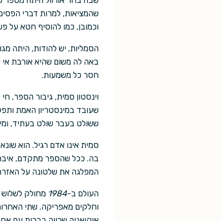
שהמציאות, למרות דברי הפסימ
וכמובן, כמו להוסיף חטא על פ
באה לה משום שהיא אורבת אי ש
חסר כל משמעות.
וינסטון סמית, גיבור הספר, ח
שעובד במינסטריון האמת ותפק
ששולט בעבר שולט בעתיד, ומי
סמית אינו אדם רגיל. הוא שונ
בה. ככל שהספר מתקדם, איבתו
המפלגה את שלטונה על האזרח
העולם ב-
1984
מחולק לשלוש מ
וחלקים מאפריקה. שתי האחרות
אוקיאניה שרויה בברית עם א