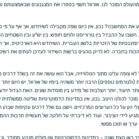
מהעולם המוכר לנו, אורוול חשף בספרו את המנגנונים שבאמצעותם של
את המחשבה? נכון, אין כיום שפה מקבילה לשיחדש, אך אף על פי כ
שבו על ההבדל בין טרוריסט ולוחם חופש; בין יש"ע ובין השטחים הכבו
ומיננטיות של הזכריות בלשון העברית. השיחדש היא הארכיטיפ, אך ה
הכוח בחברה. לא לריק נוהגים ברשות השידור לעדכן לעתים את רשי
א צופה עלינו מתוך הטלוויזיה, אבל הוא עושה את זה בשלל דרכים ס
 (ולגורמים נוספים) הרבה יותר משהיה בימיו של אורוול. יש היום יות
ר תיעוד, יותר הצלבות של מידע בין מוסדות שונים. האח הגדול יודע ע
וכר לכולנו היטב. נכון, אין במדינות הדמוקרטיות שליטה ממשלתית
 הון על כל הערוצים המרכזיים. וישנן גם שלל דרכים עקיפות שבהן ה
גיע לידי הציבור. ועוד לא דיברתי על חלקה של תעשיית תרבות ההמ
ערך או תוכן ממשי.
כאן קצת שונה – במדינות הדמוקרטיות אין פולחן מנהיג מסודר, ונ