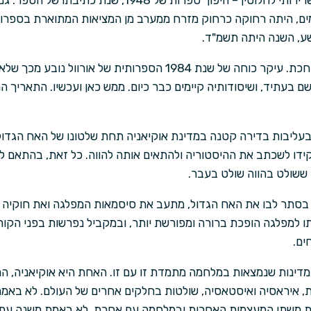
שבה בחר אורוול היתה מספר שרירותי לחלוטין – היפוך ספרות של 
ים, היתה רחוקה כרחוק מזרח ממערב מן המציאות המתוארת בספרו.
שע, השנה היתה תשמ"ד.
הסמליות, יש להודות, היתה מגוחכת. עיקר כוחה של שנת 1984 הספרות
ם בעתיד, ושיסודותיה קיימים כבר כיום. ממש כאן ועכשיו. התאריך 
י בעליבות בדירה קטנה במדינת אוקיאניה תחת שלטונו של האח הגדול
ידו לשכתב את ההיסטוריה ולהתאים אותה להווה. כל זאת, בהתאם 
 ששולט בהווה שולט בעבר.
א בסתר לבו את האח הגדול, מתעב את סיסמאות המפלגה ואת חוקיה ומי
 למפלגה הופכת ברורה ומפורשת יותר, ובמקביל נפרשות בפני הקו
ים.
דינות שנמצאות במלחמה מתמדת זו עם זו. האחת היא אוקיאניה, המ
, איראסיה ואיסטאסיה, שולטות בחלקים אחרים של העולם. לא באמת 
חת משתי המעצמות האחרות ובמלחמה עם אחרת. לא באמת משנה עם 