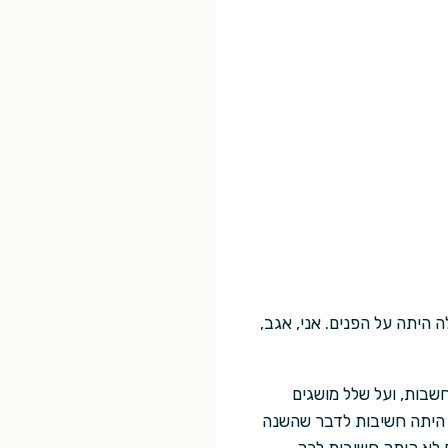
לה היתה על הפנים. אני, אגב,
ל האח הגדול, על ג'ורג' אורוול, חדר 101, משטרת המחשבות, ועל שלל מושגים
א היתה חשיבות לדבר שהשנה