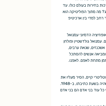
ות בחירות בעולם כולו. עד
ג? מה מתוך הפוליטיקה הוא
 רחב למדי בין ארכיטיפ
וזיציה הדמיוני עמנואל
. עמנואל גולדשטיין ופולחן
אשכנזים, שנאת ערבים,
ומביאה אנשים להסתכל
מן מתחת לאפם. לאפנו.
ליטרי קיים, הסיר מעליו את
העמדות הפנים ויצר כך מסר מנותק מזמן וממציאות ספציפיים. בשל כך ספרו תקף כיום לא פחות משהיה בשעת כתיבתו, ב-1948.
 כל עוד בני אדם הם בני אדם