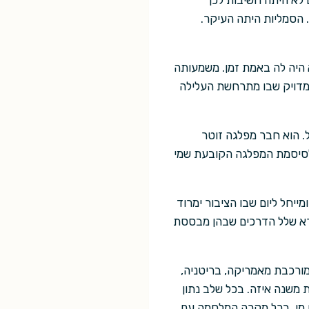
1948, שנת כתיבתו של הספר. גם לא היתה חשיבות לכך
 הסמליות היתה העיקר.
ית של אורוול נובע מכך שלא היה לה באמת זמן. משמעותה
המדויק שבו מתרחשת העלילה
. הוא חבר מפלגה זוטר
לסיסמת המפלגה הקובעת שמי
יחל ליום שבו הציבור ימרוד
רא שלל הדרכים שבהן מבססת
ורכבת מאמריקה, בריטניה,
משנה איזה. בכל שלב נתון
מי. בכל מקרה המלחמה עם