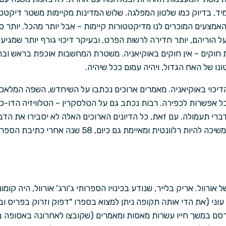
ד, בדיוק כמו שלטון המפלגה. שלוש המדינות מקיימות משטר דיקטטו
אמצעים המוכרים לנו מדיקטטורות קיימות – אבל יותר מהכל. יותר סו
על הוריהם, יותר חדירה לרשות הפרט, ובעיקר דיכוי גורף יותר שמג
חוקים – אין חוקים באוקיאניה. משטרת המחשבות אוכפת בראש וב
ו של האח הגדול, ויהיה עמום ככל שיהיה.
הדיכוי באוקיאניה. מאמרים ארוכים נכתבו על השיחדש, השפה המלאכ
אפשרות לכפירה. רבות נכתב גם על הטלסקרין – הטלוויזיה הדו-כי
רי תעמולה. עם זאת, כל הדיונים הארוכים האלה לא יסבירו את הד
 אורוול. אריק בלייר, שנודע בכינויו הספרותי ג'ורג' אורוול, היה קומ
י עוני (את הדי אותה תקופה ניתן למצוא בספרו "דפוק וזרוק בפריס וב
ם במשך חייו עשרות מאסות ומאמרים (שקובצו לאחרונה באסופה ב