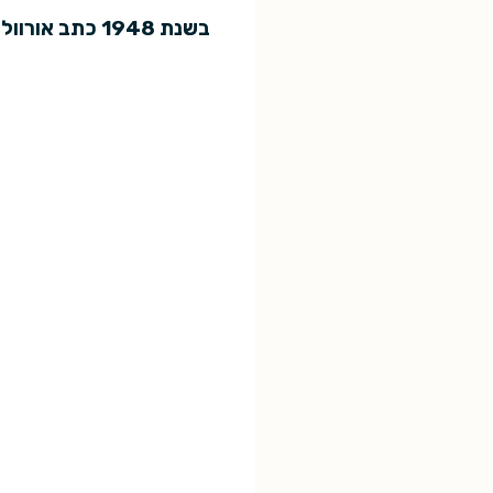
בשנת 1948 כתב אורוול את ספרו 1984. האם הוא מוסיף להיות רלוונטי גם כיום, אחרי ששה עשורים כמעט?