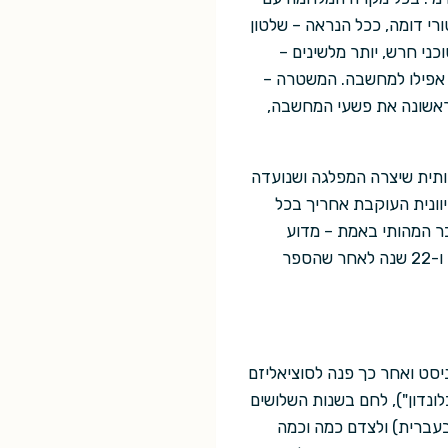
רי דומה, ככל הנראה – שלטון
כני חרש, יותר מלשינים –
יע אפילו למחשבה. המשטרה –
ראשונה את פשעי המחשבה,
ותית שיצרה המפלגה ושנועדה
וונית העוקבת אחריך בכל
בר המהותי באמת – מדוע
מציאות כה קיצונית ומופרכת ממשיכה להיות רלוונטית ומאיימת גם כיום, 58 שנה אחרי כתיבת הספר ו-22 שנה לאחר שהספר
וניסט ואחר כך פנה לסוציאליזם
לונדון"), לחם בשנות השלושים
עברית) ולצדם כמה וכמה