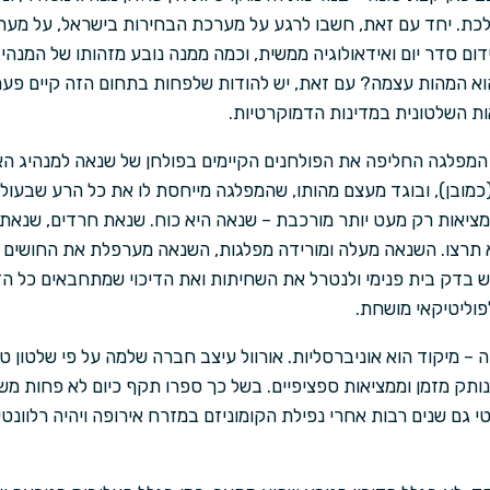
כת. יחד עם זאת, חשבו לרגע על מערכת הבחירות בישראל, על מערכ
ום סדר יום ואידאולוגיה ממשית, וכמה ממנה נובע מזהותו של המנהי
הוא המהות עצמה? עם זאת, יש להודות שלפחות בתחום הזה קיים פער
אות השלטונית במדינות הדמוקרטיות.
מפלגה החליפה את הפולחנים הקיימים בפולחן של שנאה למנהיג האופ
 (כמובן), ובוגד מעצם מהותו, שהמפלגה מייחסת לו את כל הרע שבעולם
מציאות רק מעט יותר מורכבת – שנאה היא כוח. שנאת חרדים, שנאת 
א תרצו. השנאה מעלה ומורידה מפלגות, השנאה מערפלת את החושים 
ש בדק בית פנימי ולנטרל את השחיתות ואת הדיכוי שמתחבאים כל הז
פוליטיקאי מושחת.
 מיקוד הוא אוניברסליות. אורוול עיצב חברה שלמה על פי שלטון טוט
טי גם שנים רבות אחרי נפילת הקומוניזם במזרח אירופה ויהיה רלוונטי