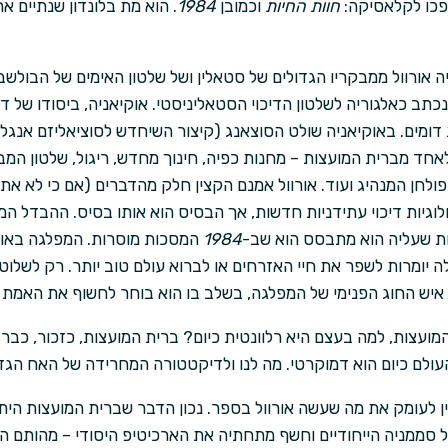
הפכו לקלאסיקה:
חוות החיות
וכמובן
1984
אורוול ממבקריו הגדולים של סטאלין ושל שלטון האימים של הבולשב
נכתב כאלגוריה לשלטון הדיכוי הסטאליניסטי. אוקיאניה, ביסודו של ד
ומים. באוקיאניה שולט הסוצאנג (קיצור השיחדש לסוציאליזם אנגלי)
חד מברית המועצות – מחנות כפיה, חינוך מחדש, ריגול, שלטון המב
ולחן המנהיג ועוד. אורוול אמנם הקצין חלק מהדברים (אם כי לא את 
לוגיות דיכוי עתידניות חדשות, אך הבסיס הוא אותו בסיס. ההבדל המה
ות שעליה הוא מתבסס הוא שב-
1984
המסכות מוסרות. המפלגה באו
לה יומרות לשפר את חיי האזרחים או לברוא עולם טוב יותר. רק לשלוט 
 איש החוג הפנימי של המפלגה, בשלב בו הוא בוחר לחשוף את האמת בפ
 העולם כיום הוא דמוקרטי. מה לנו ולדיקטטורה המחרידה של האח הגד
ין לעומק את מה שעשה אורוול בספר. נכון הדבר שברית המועצות הי
 סממניה הייחודיים וחשף מתחתיה את הארכיטיפ היסודי – מהותם ה