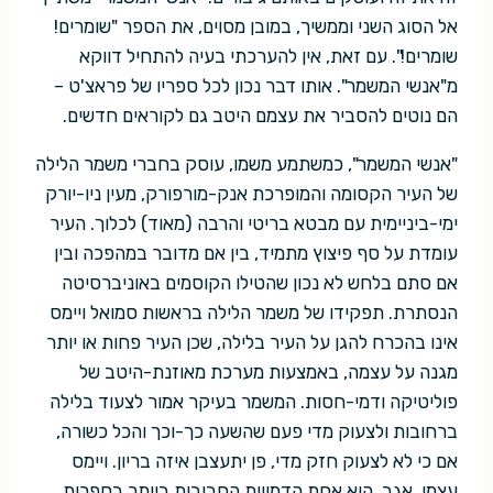
אל הסוג השני וממשיך, במובן מסוים, את הספר "שומרים!
שומרים!". עם זאת, אין להערכתי בעיה להתחיל דווקא
מ"אנשי המשמר". אותו דבר נכון לכל ספריו של פראצ'ט –
הם נוטים להסביר את עצמם היטב גם לקוראים חדשים.
"אנשי המשמר", כמשתמע משמו, עוסק בחברי משמר הלילה
של העיר הקסומה והמופרכת אנק-מורפורק, מעין ניו-יורק
ימי-ביניימית עם מבטא בריטי והרבה (מאוד) לכלוך. העיר
עומדת על סף פיצוץ מתמיד, בין אם מדובר במהפכה ובין
אם סתם בלחש לא נכון שהטילו הקוסמים באוניברסיטה
הנסתרת. תפקידו של משמר הלילה בראשות סמואל ויימס
אינו בהכרח להגן על העיר בלילה, שכן העיר פחות או יותר
מגנה על עצמה, באמצעות מערכת מאוזנת-היטב של
פוליטיקה ודמי-חסות. המשמר בעיקר אמור לצעוד בלילה
ברחובות ולצעוק מדי פעם שהשעה כך-וכך והכל כשורה,
אם כי לא לצעוק חזק מדי, פן יתעצבן איזה בריון. ויימס
עצמו, אגב, הוא אחת הדמויות החביבות ביותר בספרות,