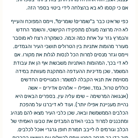
אם כי קסמו לא בא בהצלחה לידי ביטוי בספר הזה.
כפי שראינו כבר ב"שומרים! שומרים!", ויימס המפוכח והעייף
לא היה מרוצה מעולם מתפקידו הקישוטי, והשומר החדש
והנמרץ גזר על אחת כמה וכמה. כשמקרה רצח לא מוסבר
מעורר מהומות אתניות בין הטרולים תושבי העיר והגמדים,
ויימס וגזר מנסים למרות הכל לנסות לגלות את מקורו. אם
לא די בכך, המהומות האתניות משבשות אף הן את עבודת
המשמר, שכן מדיניות ההעדפה המתקנת מעוותת במידה
מסוימת את תנאי הקבלה למשמר: המגוייסים החדשים
כוללים טרול, גמד, ואפילו – אלוהים אדירים – אשה
(אנגואה המרשימה – שימו עליה עין, בספרים הבאים היא
נהיית מעניינת אפילו יותר). ועוד לא דיברנו על מהפכת
הכלבים הממשמשת ובאה, שכן כלבי העיר מצאו להם מנהיג
ומתכננים למרוד בבני האדם המבזים את טבעו האמיתי של
הכלב וגורמים לו לייבב תמורת חופן גרגרי אוכל לכלבים.
תוך כדי כך מנסה קפטן ויימס להשלים עם נישואיו הקרבים