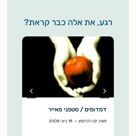
r
y
i
t
e
e
L
l
s
b
רגע, את אלה כבר קראת?
i
A
o
n
p
o
k
p
k
דמדומים / סטפני מאייר
ד
פ
מאת:
קרן לנדסמן
18 ביוני 2008
מ