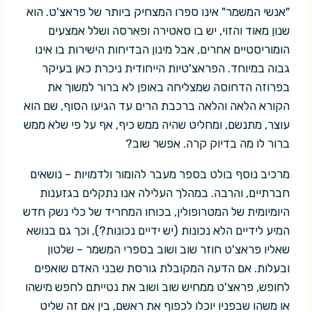
"אנשי המשמר" אינו ספרו המצחיק ביותר של פראצ'ט. הוא
שנון מאוד והזוי, יש בו סאטירה ופארסה ושלל אמצעים
הומוריסטיים אחרים, אבל מינון הבדיחות הישירות בו אינו
גבוה במיוחד. הפראצ'טיות הייחודית ניכרת כאן בעיקר
בפרוזה הדחוסה שמצליחה באופן לא ברור למשוך את
הקורא הלאה והלאה ברכבת הרים עד הגיעו הסוף, שם הוא
עוצר, מתנשם, ומחליט שהיה ממש כיף, אף על פי שלא ממש
ברור לו מה בדיוק קרה. אפשר שוב?
מרכיב נוסף בולט בספר מעבר להומור ולדמויות – נושאים
חברתיים, והרבה. במהלך העלילה אנו נתקלים בגזענות
היומיומית של המטרופולין, בכוחו המחריד של כלי נשק חדש
המיע לידיים הלא נכונות (יש ידיים נכונות?), וכך גם בנושא
שאליו פראצ'ט חוזר שוב ושוב בספרי המשמר – שלטון
ובעלות. אם הדעה המקובלת גורסת שבני האדם שואפים
לחופש, פראצ'ט ממחיש שוב ושוב את נטייתם לחפש מישהו
או משהו שבפניו יוכלו לכפוף את ראשם, בין אם זה שליט