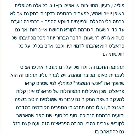
פוליטי, רעיון, מחוייבות או אפילו בן-זוג. כל אלה מטופלים
באופן ישיר ואמיץ, לפעמים בהטפה צדקנית במקצת אך לא
ברמה בלי נסבלת, ולפעמים דווקא ההפך – בכתיבה נועזת
עד כדי רשעות, הגורמת לקורא תחושת אי-נוחות. אך גם
כשהוא גולש לרשעות, הדבר הברור יותר מכל מכתיבתו של
פראצ'ט הוא אהבתו לדמויותיו, ולבני אדם בכלל, על כל
חולשותיהם.
תרגומה החכם והקולח של יעל רנן מעביר את פראצ'ט
לעברית באופן מכובד ומהנה, ויש לברך עליו. תרגום זה הוא
שהופך את "אנשי המשמר" למומלץ למי שטרם קראו
פראצ'ט, שכן העלילות המפותלות של פראצ'ט אינן קלות
למעקב בשפת המקור גם עבור מי ששולטים היטב בשפה
האנגלית, ואילו כמה מתרגומי הספרים הקודמים בסדרה
ידועים ברמתם הנמוכה. סוף כל סוף ישנו ספר שמאפשר
לקוראי עברית להבין מה זה הפראצ'ט הזה, ועם קצת מזל
גם להתאהב בו.