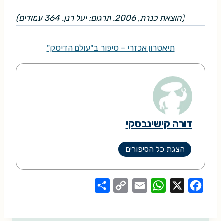
(הוצאת כנרת, 2006. תרגום: יעל רנן. 364 עמודים)
תיאטרון אכזרי – סיפור ב"עולם הדיסק"
דורה קישינבסקי
הצגת כל הסיפורים
S
C
E
W
X
F
h
o
m
h
a
a
p
a
a
c