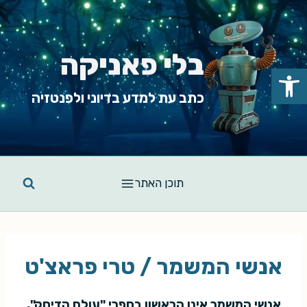
Ski
t
conten
בלי פאניקה
פתח סרגל נגישות
כתב עת למדע בדיוני ולפנטזיה
תוכן האתר
אנשי המשמר / טרי פראצ'ט
אנשי המשמר אינו הראשון בספרי "עולם הדיסק",