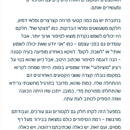
ומעשירים אותם.
בחוברת יש גם כמה קטעי פרוזה קצרצרים ומלאי דמיון,
חלקם משעשעים ומלאי הברקות, כמו "פצקרשת". חלקם
היו יכולים לשמש נקודת מוצא לסיפור ארוך יותר, אבל
עומדים גם בפני עצמם – כמו "אני יודע שאת יכולה לשמוע
אותי" או "לשבת, לקום". דווקא באחרון מופיעה בעיה קטנה
– הנה דוגמה לסיפור שכתוב היטב, אבל כיוון שהוא בנוי על
רעיון "סוציולוגי" אחד שמופיע בסופו, הייתי שמחה לקרוא
במקומו נובלה קצרה ששני הקטעים האחרונים הם
ההתחלה שלה. כמות שהוא, מדובר בתרגיל מחשבתי גרידא
שהתחלתו מפורטת מדי. כמובן, ייתכן שזו היתה הכוונה
ושזה הספיק לכותב לעת עתה.
במפעל הזה לקחו חלק גם לקטורים וגם עורכים, ועבודתם
מורגשת – רמת הסיפורים כולם נמצאת בבירור מעל רף
מסוים, ועם זאת, יש כאלה שכתיבתם רהוטה, ויש כאלה