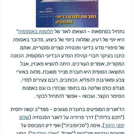
נתחיל במחמאות – הוצאתו לאור של
חלומות באספמיה
"
היא יופי של רעיון, שמלווה ביופי של ביצוע. מדובר באסופה
של סיפורי מדע בדיוני ופנטזיה קצרים ומקוריים, אותם
כתבו בעיקר חברי קהילת המדע הבדיוני המקומית. הכוונה
המקורית, אומרים העורכים, היתה להוציא פאנזין, אבל
התוצאה הסופית היא חוברת מנייר משובח, מלווה באיורי
צבע ומאורגנת להפליא. הכותבים, רובם צעירים למדי,
מגלים כולם שליטה גם בחומר שבחרו בו וגם באמנות
הסיפור הקצר. ועכשיו – אפשר להתחיל לבקר.
הז'אנרים המופיעים בחוברת מגוונים – ממד"ב קשה יחסית
("חכם בלילה") דרך פרודיה על ז'אנר הפנטזיה (
שלום
יומני היקר
), אימה ("סכיופוביה") ואף דיון המבוסס על
מקורות עבריים ותנ"כיים ("שרח", "
ואלה תולדות
"). הסוג