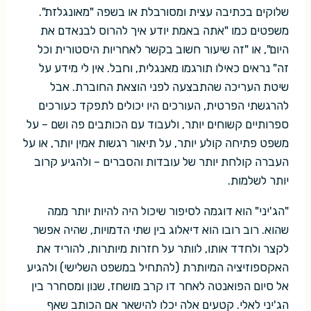
שלוקים בכתיבה עצית ומסורבלת או בשפה "מאונגלזת".
משפטים כמו "אתה באמת יודע איך להרוס לבנאדם את
היום", או "זה שיעור חשוב בקשר לאחריות היסטורית וכל
זה" נראים כאילו תורגמו מאנגלית, וחבל. אין לי מידע על
שיטת העריכה שהתבצעה לפני הוצאת החוברת. אבל
להרגשתי הפרטית, העורכים היו יכולים לתפקד כעורכים
ספרותיים קשוחים יותר, ולעבוד עם הכותבים פה ושם – על
משפט פתיחה קולע יותר, על תיאור רגשות אמין יותר, או על
העברה קולחת יותר של עובדות והסברים – ולהגיע קרוב
יותר לשלמות.
"הג'יני" הוא דוגמה לסיפור שיכול היה להיות יותר ממה
שהוא. רוב רובו הוא דיאלוג בין שתי הדמויות, שהיה אפשר
לקצר ולחדד אותו, לוותר על חזרות מיותרות, להוריד את
האקספוזיציה המיותרת (להתחיל במשפט השלישי) ולהגיע
אל סיום הפואנטה לאחר דו קרב מושחז, שנון ומסחרר בין
הג'יני לאלי. קטעים אלה יכלו להישאר אם הכותב שאף