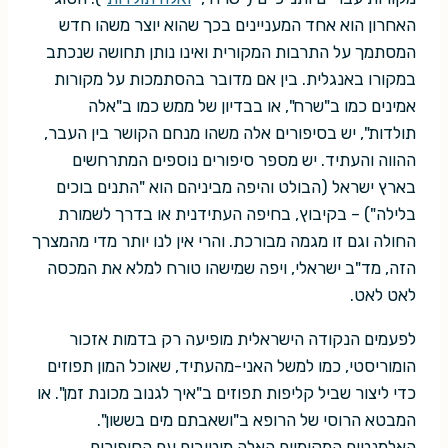
האחרון הוא אחד המעניינים בכך שהוא יוצר משהו חדש
המסתמך על התרבות המקורית ואינו נותן תחושה שנכתב
במקורו באנגלית. בין אם מדובר בהסתמכות על מקורות
אמינים כמו ב"שרח", או בבדיון של ממש כמו ב"אלה
תולדות", יש בסיפורים אלה משהו מנחם הקושר בין העבר,
ההווה והעתיד. יש מספר סיפורים נוספים המתרחשים
בארץ ישראל (הבולט והיפה מביניהם הוא "התנים בוכים
בלילה") – בקיבוץ, בחיפה העתידנית או בדרך לשמורת
החולה וגם זו מגמה מבורכת. והרי אין לנו יותר מדי מהמצרך
הזה, מד"ב ישראלי, ויפה שמישהו טורח למלא את המכסה
לאט לאט.
לפעמים הנקודה הישראלית מופיעה רק בדמות אזכור
הומוריסטי, כמו למשל האני-מהעתיד, שאוכל המון תפוזים
כדי ליצור שביל קליפות תפוזים ב"איך לגנוב מכונת זמן". או
המבטא הרוסי של הרופא ב"ושאבתם מים בששון".
האלמנטים המקומיים האלה מיטיבים עם הסיפורים