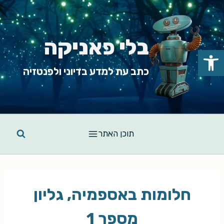
Ski
t
conten
בלי פאניקה
פתח סרגל נגישות
כתב עת למדע בדיוני ולפנטזיה
תוכן האתר
חלומות באספמיה, גליון
מספר 1