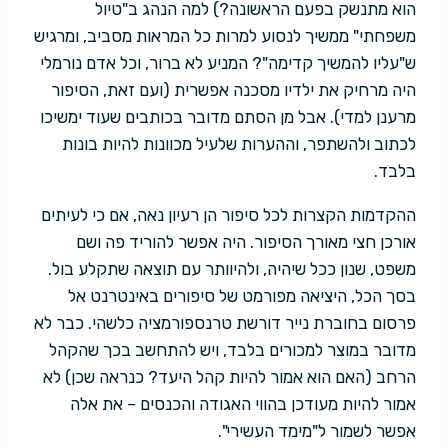
הוא מתנשק בפעם הראשונה?) למה הנהג ב"טיול
משפחתי" ממשיך לנסוע למרות כל המראות מסביב, ומרגיש
ש"עליו להמשיך קדימה"? המניע לא ברור, וכל אדם נורמלי
היה מרחיק את ילדיו מסכנה אפשרית (ועם זאת, הסיפור
מרענן למדי). אבל מן הסתם מדובר בכותבים שעוד ימשיכו
לכתוב ולהשתפר, וההערות שלעיל מכוונות להיות בונות
בלבד.
ההקדמות הקצרות לכל סיפור הן רעיון נאה, אם כי לעיתים
אורכן חצי מאורך הסיפור. היה אפשר להוריד פה ושם
משפט, שנון ככל שיהיה, ולהיוותר עם תוצאה שתקלע בול.
בסך הכל, היציאה מפורמט של סיפורים באינטרנט אל
פרסום בחוברת נייר דורשת טרנספורמציה כלשהי. כבר לא
מדובר במוצר למכורים בלבד, ויש להתחשב בכך שהקהל
הרחב (האם הוא אמור להיות קהל היעד? כנראה שכן) לא
אמור להיות מעודכן בהווי האגודה והכנסים – את אלה
אפשר לשמור ל"מימד העשירי".