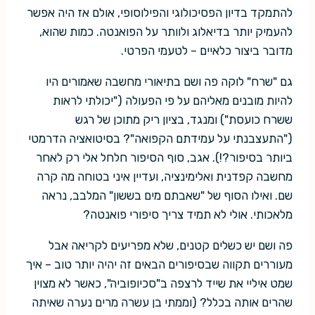
להתמקד בדיון הפסיכולוגי והפילוסופי, אולם אז היה אפשר
להעמיק יותר בדיאלוג ולוותר על הפואנטה. כמות שהוא,
מדובר ביצור כלאיים – לטעמי הפרטי.
גם "שרח" לוקה פה ושם בתיאורי מחשבה שאמורים היו
להיות מובנים מאליהם על פי הפעולה ("יכולתי לראות
ששרח כועסת") ומנגד, בציון ריק מתוכן של רגש
("התעצבנתי על עמידתם הקפואה"? בסיטואציה הדרמטי
ביותר בסיפור?!). אגב, סוף הסיפור חלחל אלי רק לאחר
מחשבה קפדנית ואלימינציה, ועדיין איני בטוחה מה קרה
שם. ואילו הסוף של "שאבתם מים בששון" המלבב, נראה
מלאכותי. אולי לא תמיד צריך סיפורי פואנטה?
פה ושם יש כשלים קטנים, שלא מפריעים לקריאה אבל
מעוררים תקווה שבסיפורים הבאים זה יהיה יותר טוב – איך
שמט איליי את שייד לרצפה ב"סכיופוביה", כאשר לא מצוין
שהרים אותה בכלל? (וממתי בן עשרה מרים נערה שאיתה