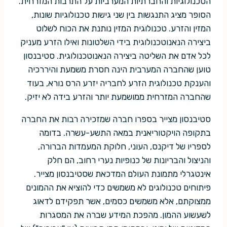
הטכנולוגיות והחברתיות המערביות על התרבות המזרחית.
הסופר מציג התנגשות בין שני גישות טכנולוגיות שונות,
המזין והזרע. טכנולוגית המזין נותנת את הכוח לשלוט
ביצירה הנאנוטכנולוגית בידי השלטונות ואילו הזרע מעניק
לכל אדם את השליטה ביצירה הנאנוטכנולוגית. סטיבנסון
טוען שהחברה המערבית הינה חסרת משמעת והיררכיה
והענקת טכנולוגית הזרע לחבריה יזרע הרס נורא, בעוד
שהחברה המזרחית ממושמעת יותר והזרע בידה לא יזיק.
סטיבנסון מצייר בספרו חברה שמזכירה רבות את החברה
בתקופה הויקטוריאנית במאה התשע-עשרה. בדומה
לספריו של דיקנס, העוני, חלוקת המעמדות הברורה,
והניצול והבריונות של כנופיות נערי רחוב, הם חלק
אינטגרלי מתמונת העולם המדכאת שסטיבנסון מצייר.
פיתוחים טכנולוגים לא משמשים כדי להוציא את ההמונים
ממצוקתם, אלא משמשים כסמים, אשר תפקידם לדאוג
לשעשוע ההמון. מהפכת המידע שברה את המסגרות