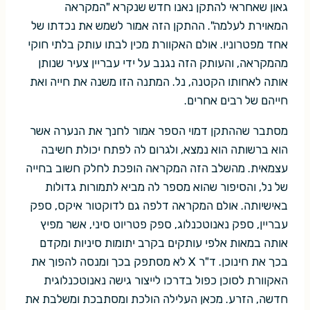
גאון שאחראי להתקן נאנו חדש שנקרא "המקראה
המאוירת לעלמה". ההתקן הזה אמור לשמש את נכדתו של
אחד מפטרוניו. אולם האקוורת מכין לבתו עותק בלתי חוקי
מהמקראה, והעותק הזה נגנב על ידי עבריין צעיר שנותן
אותה לאחותו הקטנה, נל. המתנה הזו משנה את חייה ואת
חייהם של רבים אחרים.
מסתבר שההתקן דמוי הספר אמור לחנך את הנערה אשר
הוא ברשותה הוא נמצא, ולגרום לה לפתח יכולת חשיבה
עצמאית. מהשלב הזה המקראה הופכת לחלק חשוב בחייה
של נל, והסיפור שהוא מספר לה מביא לתמורות גדולות
באישיותה. אולם המקראה דלפה גם לדוקטור איקס, ספק
עבריין, ספק נאנוטכנלוג, ספק פטריוט סיני, אשר מפיץ
אותה במאות אלפי עותקים בקרב יתומות סיניות ומקדם
בכך את חינוכן. ד"ר X לא מסתפק בכך ומנסה להפוך את
האקוורת לסוכן כפול בדרכו לייצור גישה נאנוטכנלוגית
חדשה, הזרע. מכאן העלילה הולכת ומסתבכת ומשלבת את