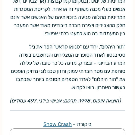
המדיניות של ימינו, ובמקומן קמו קבוצות (או "צבירים") של
אנשים בעלי מכנה משותף זה או אחר. לקריסת המסגרות
המדיניות מתלווה פגיעה בזכויותיהם של האנשים אשר אינם
חלק מהצבירים ויצירת חברה ריבודית מאוד אשר המעבר
בין המעמדות בה הוא כמעט בלתי אפשרי.
"תור היהלום", יחד עם "סנואו קראש" הפך את ניל
סטיבנסון לאחד הסופרים המצליחים והנחשבים בשדה
המדע הבדיוני – ובצדק. מזיגה כל כך טובה של עלילה
סוחפת עם מסר חברתי עמוק וחזון טכנולוגי מדויק הופכים
את "תור היהלום" לאחד הספרים הטובים ביותר שנכתבו
בעשור האחרון. רוצו לקרוא.
(הוצאת אופוס, 1998. תרגום: אבישי בידני, 497 עמודים)
– ביקורת
Snow Crash