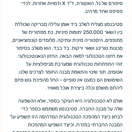
סיפורם של נל, האקוורת, ד"ר X ודמויות אחרות, לכדי
פסיפס אחד מרהיב.
סטיבנסון מצליח לשלב ביד אומן עלילה מבריקה שכוללת
בין השאר 250,000 יתומות סיניות, כת מסתורית של
מתופפים, היסטוריה סינית עתיקה, מלומדים קונפוציאניים,
מכונות טורינג ושאר ירקות. בד בבד, הוא משלב בסיפור
את חזונו הטכנולוגי למאה הבאה, החזון הנאנוטכנולוגי.
זוהי התפתחות טכנולוגית שמערבת מניפולציות על
אטומים, תוך שינוי והתאמת מבנה החומר לצרכים שלנו.
השימושים הם כמעט אין סופיים – החל מהפיכת גוש פחם
ליהלום מושלם וכלה ביצירת אוכל מאוויר.
אולם לא הטכנולוגיה היא העיקר בספר, אלא ההשפעה
שלה על מבנה החברה. סטיבנסון משתמש בספר כדי
לבחון כיצד המהפכה הטכנולוגית המדהימה הזו תשפיע על
המבנה החברתי במזרח, וכיצד השפיעו המהפכות