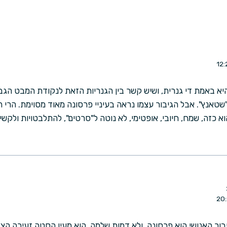
 היא באמת די גנרית, ושיש קשר בין הגנריות הזאת לנקודת המבט הג
י "שטאנץ". אבל הגיבור עצמו נראה בעיניי פרסונה מאוד מסוימת. הרי 
כזה, שמח, חיובי, אופטימי, לא נוטה ל"סרטים", להתלבטויות ולקשיי
בור האנושי הוא פרסונה, ולא דמות שלמה. הוא מעין הסטה זעירה הצ