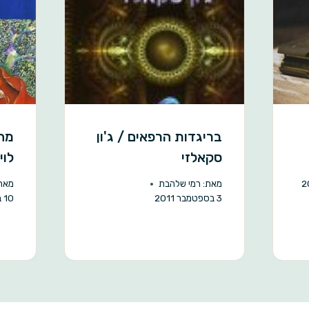
בריגדות הרפאים / ג'ון
מחז
סקאלזי
לוי
מאת:
רמי שלהבת
מאת
3 בספטמבר 2011
10 בנובמבר 2002