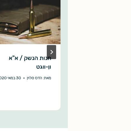
ת הספרים של
חנות הנשק / א"א
שף הרשע / דיליה
ון-ווגט
ן
מאת:
הדס סלוין
30 במאי 2020
יעל פורמן