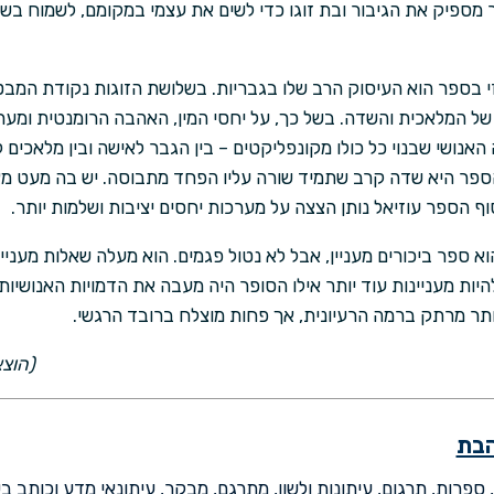
ר מספיק את הגיבור ובת זוגו כדי לשים את עצמי במקומם, לשמוח ב
 בספר הוא העיסוק הרב שלו בגבריות. בשלושת הזוגות נקודת המבט
 המלאכית והשדה. בשל כך, על יחסי המין, האהבה הרומנטית ומערכו
אנושי שבנוי כל כולו מקונפליקטים – בין הגבר לאישה ובין מלאכים 
פר היא שדה קרב שתמיד שורה עליו הפחד מתבוסה. יש בה מעט מאו
וף הספר עוזיאל נותן הצצה על מערכות יחסים יציבות ושלמות יותר.
הוא ספר ביכורים מעניין, אבל לא נטול פגמים. הוא מעלה שאלות מעניי
היות מעניינות עוד יותר אילו הסופר היה מעבה את הדמויות האנושיות ו
ותר מרתק ברמה הרעיונית, אך פחות מוצלח ברובד הרגשי.
(הוצאת טוט
הבת
, ספרות, תרגום, עיתונות ולשון, מתרגם, מבקר, עיתונאי מדע וכותב 