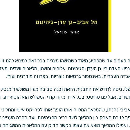
בה פעמים עד שמפתיע מאוד כשמישהו מצליח בכל זאת למצוא להם זוו
 האדם בין גן העדן והגיהינום, אלוהים והשטן, מלאכים ושדים. מאז
גדה העברית, באינספור גרסאות נוצריות, בפרוזה מודרנית ועוד.
שלו, ניסה לחדש את התבנית הזאת ובנה סביבה מעין משולש רומנטי. 
שדים, אבל עם טוויסט: בכל אחד מקודקודי המשולש הוא הוסיף זוג ע
יבי נהנתן, שהמלאך המלווה אותו הופך אותו לפרויקט אישי ומחליט ל
פך לזירת מאבק בין המלאך לשד בכיר מהגיהינום, ועד מהרה העניי
ואפילו המלאך מוצא את עצמו בקשר הדוק עם המלאכית המשגיחה ע