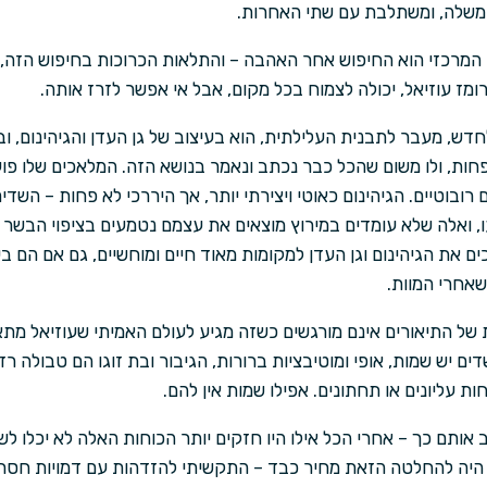
משלה, ומשתלבת עם שתי האחרות.
 המרכזי הוא החיפוש אחר האהבה – והתלאות הכרוכות בחיפוש הזה, 
מז עוזיאל, יכולה לצמוח בכל מקום, אבל אי אפשר לזרז אותה.
דש, מעבר לתבנית העלילתית, הוא בעיצוב של גן העדן והגיהינום, ו
פחות, ולו משום שהכל כבר נכתב ונאמר בנושא הזה. המלאכים שלו פ
 רובוטיים. הגיהינום כאוטי ויצירתי יותר, אך היררכי לא פחות – ה
, ואלה שלא עומדים במירוץ מוצאים את עצמם נטמעים בציפוי הבשר 
ים את הגיהינום וגן העדן למקומות מאוד חיים ומוחשיים, גם אם הם בע
שאחרי המוות.
של התיאורים אינם מורגשים כשזה מגיע לעולם האמיתי שעוזיאל מתאר
ים יש שמות, אופי ומוטיבציות ברורות, הגיבור ובת זוגו הם טבולה ר
ת עליונים או תחתונים. אפילו שמות אין להם.
 אותם כך – אחרי הכל אילו היו חזקים יותר הכוחות האלה לא יכלו ל
יה להחלטה הזאת מחיר כבד – התקשיתי להזדהות עם דמויות חסרות