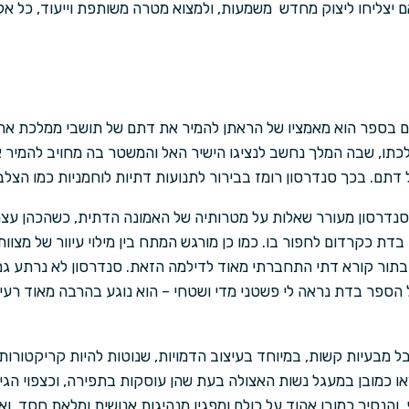
 יצליחו ליצוק מחדש משמעות, ולמצוא מטרה משותפת וייעוד, כל אל
 בספר הוא מאמציו של הראתן להמיר את דתם של תושבי ממלכת ארלו
כתו, שבה המלך נחשב לנציגו הישיר האל והמשטר בה מחויב להמיר 
 דתם. בכך סנדרסון רומז בבירור לתנועות דתיות לוחמניות כמו הצלב
 סנדרסון מעורר שאלות על מטרותיה של האמונה הדתית, כשהכהן עצמ
 כקרדום לחפור בו. כמו כן מורגש המתח בין מילוי עיוור של מצוות
בתור קורא דתי התחברתי מאוד לדילמה הזאת. סנדרסון לא נרתע גם 
 הספר בדת נראה לי פשטני מדי ושטחי – הוא נוגע בהרבה מאוד רעיונ
ל מבעיות קשות, במיוחד בעיצוב הדמויות, שנוטות להיות קריקטורות
צאו כמובן במעגל נשות האצולה בעת שהן עוסקות בתפירה, וכצפוי 
 והנסיך כמובן אהוד על כולם ומפגין מנהיגות אנושית ומלאת חסד, ואי