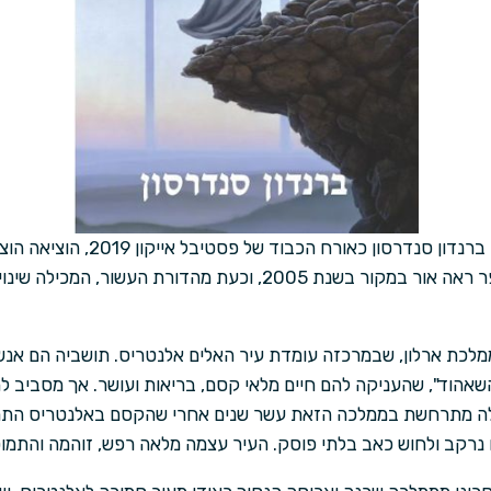
לכבוד הגעתו ארצה של הסופר ברנדון סנ
ספרו הראשון, "אלנטריס". הספר ראה אור במקור בשנת 2005, וכעת מהדור
לכת ארלון, שבמרכזה עומדת עיר האלים אלנטריס. תושביה הם אנשי
אהוד", שהעניקה להם חיים מלאי קסם, בריאות ועושר. אך מסביב ל
עלילה מתרחשת בממלכה הזאת עשר שנים אחרי שהקסם באלנטריס הת
ם נרקב ולחוש כאב בלתי פוסק. העיר עצמה מלאה רפש, זוהמה והתמו