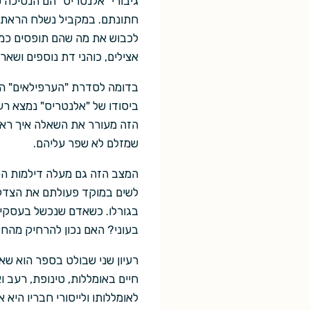
גיבורי "אלנטריס" הם הנסיכה 
חתונתם. במקביל נשלח הראתן, 
לכבוש את מה שהם תופסים כממל
אצילים, כוהני דת נוספים ושאר ד
בדומה לסדרת "הערפילאים" המ
ביסודו של "אלנטריס" נמצא רע
הזה מעורר את השאלה איך ראו
שמזלם לא שפר עליהם.
המצב הזה גם מעלה דילמות הל
לשים במוקד פעולתם את הצדקה
בגורלו. כשאדם שנכשל בעסקיו ב
בעוני? האם נכון להרחיק מהחב
רעיון שני שבולט בספר הוא שאד
חיים באומללות, טינופת, רעב 
לאומללותו ולייסורי חבריו הי