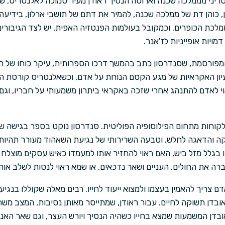
סריני מממלכה שכנה וארוסה הנסיך ראודן מעיר סמוכה לאלנטריס, 
כוהן דת של ממלכה שכנה, להמיר את דתם של תושבי ארלון, בידיעה ש
כת הכופרים. וכמקובל בעולמות הפנטזיה האפית, יש לצד הגיבורים ג
מויות אופייניות לז'אנר.
פורסמת, שסנדרסון כתב בהמשך דרכו הספרותית, עיקר כוחו של הס
יון האקראיות של מגע הקסם הנוחת על אדם, וכשאלנטריס קורסת המ
י לאדם להתנהג אחרי שזכה באקראי ביתרון משמעותי על חבריו, וג
קוחות מתחום הפילוסופיה הפוליטית. סנדרסון נוקט בספר בגישה 
 והדאגה לחלש. וטבעה השרירותי של נגיעת השאהוד מעורר תהיות
גלל מזל ביש, האם ראוי להחזיר אותו למעמדו כאיש עסקים מוצלח או
רה את החולים, העניים ושאר נדכאים, או שמא ראוי לנסות לשלב א
ם צריך להאמין בעצמו ולמצוא ייעוד לחייו. רבים מאלה שקוללו בנגי
ואובדן תשוקה לחיים. עבור ראודן, שמתייסר מאותן נסיבות, המצב מ
א אובדן המשמעות שמצא בחייו כשהיה הנסיך ויורש העצר, וגם שאר ה