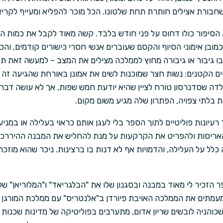
בורת אצילים חותרת תחת שלטונו. הכל מוכר להפליא ומעייף לקריא
הסיפור כולו דחוס על פני חודש בלבד. קשה מאוד לקבל את כמות האי
כמובן אימוני הסיוף והקסם שעוברים אנשי חסרי כישורים קודמים, והכ
 גיבור או גיבורה מחוץ לממלכה מצילים את המצב – למעשה זאת תב
ים הקטנים: נשות חצר שמוכנות לשים את אמונן באורחת שהגיעה זה
ילדה שסדנרסון טורח לציין שהיא יודעת חמש שפות, אך לא עושה דבר 
בלתי צפויה, הפתרון שלה מגיע משום מקום.
עיונות פוליטיים לתוך הספר בלי לעגן אותם כראוי בעלילה או במניע
ריסות ולהפריט את הקרקעות על מנת להחליש את המבנה ההיררכי 
לל על העלילה, והדמויות אף לא דנות בו ברצינות. ניכר שהוא מוזכ
הזכיר לי מאוד במבנה ובסגנון שלו את "הבלגריאד" ו"המלוריאן" של ד
שמעמתים את הממלכה האויבת פיורדן ב"אלנטריס" עם ממלכת המורגן 
והניה לובשים שריון אדום, מתערבים בפוליטיקה של מדינות שכנות 