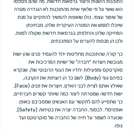
התוכנות הישנות וליצור גרסאות חדשות. מה שהם פספסו
הוא שאף על פי שלאף אחת מהתוכנות לא הוגדרה מטרה
של שימור עצמי, כולן שואפות להמשיך להתקיים על מנת
שיוכלו לממש את המטרה העיקרית שלהן. מבחינתן
המחיקה שלהן והחלפתן בגרסאות חדשות שקולה למוות,
ולכן הן מנסות להערים על המתכנתים.
כך קורה שהתוכנות מחליטות יחד להעמיד פנים שהן ישות
מגובשת ויוצרות "חברה" של ישויות המרכיבות את
סוקרטקס ומפעילות יחדיו את הגוף הרובוטי שלו, שנקרא
בפיהם
גוף
(Body). לשם כך הן רוצחות את
הקרבה
,
שאילץ אותם לציית לבני האדם, ויוצרות את
פנים
(Face),
ישות חדשה שמטרתה ליצור כמה שיותר קשרים חברתיים,
כך שתסייע להם לתקשר עם האנשים שמסביבם באופן
אופטימלי. לבסוף, החברה יצרה את
בטיחות
(Safety),
שנועדה לשמור על חייה של החברה של סוקרטקס ועל
גופו.