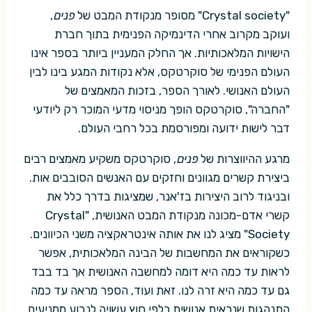
"Crystal society" מסופר מנקודת המבט של
פנים
,
ועוקב מקרוב אחרי הדינמיקה הפנימית בתוך חברת
הישויות המלאכותיות. אך החלק המעניין ביותר בספר אינו
העולם הפנימי של סוקרטקס, אלא נקודות המגע בינו לבין
העולם האנושי. לאורך הספר, בזכות המאמצים של
"החברה", סוקרטקס הופך מניסוי מדעי המוכר רק ליודעי
דבר לישות ידועה ומפורסמת בכל רחבי העולם.
מרגע ההיווצרות של
פנים
, סוקרטקס משקיע מאמצים רבים
ביצירת קשרים מגוונים וחזקים עם האנשים הסובבים אות.
ובניגוד לרוב היצירות בז'אנר, שמציגות בדרך כלל את
קשרי אדם-מכונה מנקודת המבט האנושית, "Crystal
Society" מציג לנו את אותה אינטראקציה משני הכיוונים.
כשקוראים את המחשבות של הבינה המלאכותית, אפשר
לראות עד כמה היא דומה למחשבה האנושית אך בד בבד
גם עד כמה היא זרה לנו. זאת ועוד, הספר מראה עד כמה
התנהגות שנראית אנושית כלפי חוץ עשויה לנבוע ממניעים