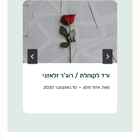
k
p
k
ורד לקוהלת / רוג'ר זלאזני
נ
מ
מאת:
אהוד מימון
10 באוקטובר 2020
מ