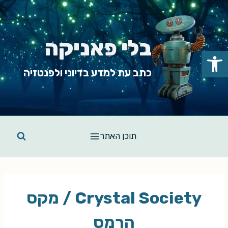
Ski
t
conten
בלי פאניקה
פתח סרגל נגישות
כתב עת למדע בדיוני ולפנטזיה
תוכן האתר
Crystal Society / מקס
הרמס