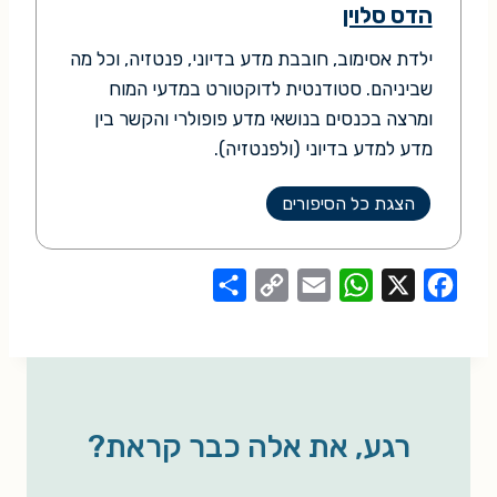
הדס סלוין
ילדת אסימוב, חובבת מדע בדיוני, פנטזיה, וכל מה
שביניהם. סטודנטית לדוקטורט במדעי המוח
ומרצה בכנסים בנושאי מדע פופולרי והקשר בין
מדע למדע בדיוני (ולפנטזיה).
הצגת כל הסיפורים
S
C
E
W
X
F
h
o
m
h
a
a
p
a
a
c
r
y
i
t
e
e
L
l
s
b
רגע, את אלה כבר קראת?
i
A
o
n
p
o