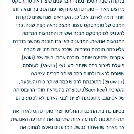
בנקודה שבה הספר נפתח המדענים שיצרו את סוקרטקס
מרוצים מאוד – סוקרטקס מתקשר עם הסביבה ונהיה יותר
ויותר דומה לאדם. אבל לנו, הקוראים, שנחשפים לנקודת
המבט של סוקרטקס עצמו, המצב נראה קצת שונה. כדי
להעניק לסוקרטקס מבנה אישיות והתנהגות המדמה
התנהגות אנושית, המדענים לא יצרו תוכנת מחשב בודדת,
אלא כמה תוכנות נפרדות, שלכל אחת מהן יש מטרה
עיקרית שמניעה אותה. תוכנה אחת, בשם
ויקי
(Wiki),
פועלת לצבור כמה שיותר ידע.
נוף
(Vista), לעומתה,
שואפת לראות ולחוות כמה שיותר דברים.
צמיחה
(Growth) מתוכנתת לרכוש כמה שיותר כוח והשפעה,
ו
הקרבה
(Sacrifice), שנוצרה בהשראת חוקי הרובוטיקה
של אסימוב, מתוכנתת לציית לבני האדם ולא לפגוע בהם.
בסיום כתיבת התוכנות החליטו יוצרי סוקרטקס לאחד את
תת-התוכנות לתודעה אחת שתדמה את התודעה האנושית.
אך מאחר שהאיחוד נכשל, המדענים נאלצו למחוק את