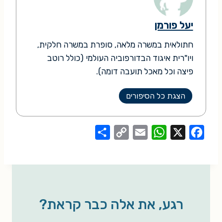
יעל פורמן
חתולאית במשרה מלאה, סופרת במשרה חלקית,
ויו"רית איגוד הבדורפוביה העולמי (כולל רוטב
פיצה וכל מאכל תועבה דומה).
הצגת כל הסיפורים
S
C
E
W
X
F
h
o
m
h
a
a
p
a
a
c
r
y
i
t
e
e
L
l
s
b
רגע, את אלה כבר קראת?
i
A
o
n
p
o