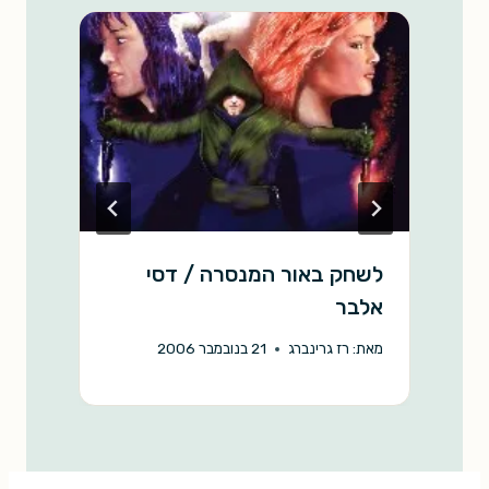
k
p
k
לשחק באור המנסרה / דסי
ח
אלבר
מ
מאת:
רז גרינברג
21 בנובמבר 2006