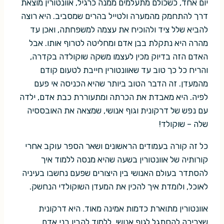
יום אחד, כשכולם מתעלמים ממנה כרגיל, אוונטורין מוצאת
דרך להתחמק מהמערה ולטייל בהרים שמסביב. היא רוצה
להביא שלל ציד ולהוכיח את עצמה למשפחתה, ואכן עד
מהרה היא נתקלת בבן אדם ומחליטה לטרוף אותו. אבל
האדם הזה בדיוק מכין לעצמו משקה שוקולדה בקדרה,
והריח כל כך טוב עד שאוונטורין חייבת לטעום קודם
מהמעדן. זה הדבר הטוב ביותר שהיא הכניסה אי פעם
לפיה. היא מאבדת את הכרתה ומתעוררת כבת אדם, ילדה
עם נפש של דרקונית וגוף אנושי, שמצאה את האובססיה
שלה – שוקולד!
כל זה קורה בעמודים הראשונים ושאר הספר עוקב אחרי
קורותיה של אוונטורין בשעה שהיא מנסה ללמוד איך
להסתדר בעולם האנושי בין היצורים שפעם נחשבו בעיניה
לאוכל, ולומדת איך להכין את המעדן השוקולדי הנחשק.
אוונטורין מתוארת כדמות אמינה מאוד. היא דרקונית
שצריכה להסתגל לגוף אנושי, ללמוד להבין בני אדם