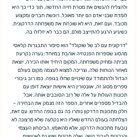
ולהצליח להגשים את מטרת חייה החדשה. תוך כדי כך היא
לומדת שבני אדם הם יותר מאוכל, רוכשת חברים ומקצוע
מכובד. ועם זאת, היא לא שוכחת את משפחתה הדרקונית.
כשיגיע הרגע להתייצב מולם, הם כבר לא יזלזלו בה.
"דרקונית עם לב של שוקולד" הוא סיפור התבגרות קלאסי
מהסוג שספרות הפנטזיה אוהבת במיוחד: נערה נקרעת
מביתה ומחיק משפחתה, המקום היחיד אותו הכירה, יוצאת
מאזור הנוחות שלה, וצריכה למצוא לעצמה מקום בעולם
הגדול ולהתמודד עם שינויים שחלו בגופה. כמו רוב גיבורי
ספרים מסוג זה, אוונטורין היא אישיות יוצאת דופן עם
תכונות העולות על אלה של רוב הסובבים אותה, אבל
להבדיל מספרים אחרים, הספר הזה מנמק את הבחירה –
חלק מתכונות הדרקון נותרו בה גם בגופה החדש. עם זאת,
הצלחתה בעולם החדש שאליו היא נקלעה שלא מרצונה לא
נובעת מתכונות הדרקון, אלא מהאומץ, הביטחון העצמי
והנכונות לעבוד קשה. ואלה תכונות שיש גם לאנושיים