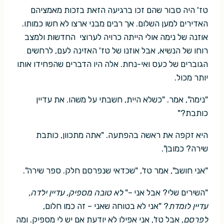
טז' היה סבור שהם זכו ברגיעה הזאת בזכות מאמציהם
האדירים למען השלום. אך רבים מבני ארצו לא חשו כמותו.
אוזנה של נימה אולי הייתה כרויה לערוצי החדשות ולמצב
רוחו של הנשיא, אבל אוזנו של טז' האזינה לעם, לרחשים
הגוברים של כעס ואי-נחת. אלה היו הדברים שהפחידו אותו
יותר מכול.
"נימה", אמר. "כשלא היית, חשבתי על משהו. את עדיין
כותבת?"
היא זקפה את ראשה בהפתעה. "אתה מתכוון, כותבת
שירה? כמובן".
"אני חושב", אמר טז', "שכדאי שנפרסם חלק. ספר שירה".
"השירים שלי? אבל אני –"
לא טובה מספיק, עדיין ילדה,
עדיין לומדת
? "אני לא בטוחה שאני – זה כמו חלום,
לפרסם
, אבל טז', אני אפילו לא יודעת אם יש לי מספיק. ומה