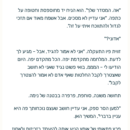
"אה. המסדר שלך". הוא הניח יד מחוספסת וחטופה על
כתפה. "אני עדיין לא מסכים. אבל אשמח מאוד אם תזכי
לגדול ולהתווכח איתי על זה".
"אדוני?"
זווית פיו התעקלה. "אני לא אמור להגיד, אבל – מגיע לך
לדעת. המלחמה מתקדמת יפה. הכל מתקדם יפה. היום
הודיעו לי – המממ, בואי פשוט נגיד שאני לא חושב
שאצטרך לקבל החלטות שאף אדם לא אמור להצטרך
לקבל".
תחושה משונה, סוחפת, פרפרה בבטנה של נימה.
"למען הסר ספק, אני עדיין חושב שעצם נוכחותך פה היא
עניין ברברי", המשיך האן.
פרץ פתאומי של אומץ הניע אותה להיעמד בזריזות ולאחוז