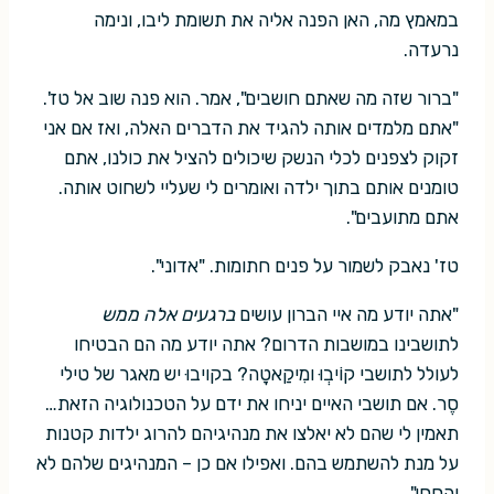
במאמץ מה, האן הפנה אליה את תשומת ליבו, ונימה
נרעדה.
"ברור שזה מה שאתם חושבים", אמר. הוא פנה שוב אל טז'.
"אתם מלמדים אותה להגיד את הדברים האלה, ואז אם אני
זקוק לצפנים לכלי הנשק שיכולים להציל את כולנו, אתם
טומנים אותם בתוך ילדה ואומרים לי שעליי לשחוט אותה.
אתם מתועבים".
טז' נאבק לשמור על פנים חתומות. "אדוני".
"אתה יודע מה איי הברון עושים
ברגעים אלה ממש
לתושבינו במושבות הדרום? אתה יודע מה הם הבטיחו
לעולל לתושבי קוֹיבְוּ ומִיקַאטָה? בקויבוּ יש מאגר של טילי
סֶר. אם תושבי האיים יניחו את ידם על הטכנולוגיה הזאת…
תאמין לי שהם לא יאלצו את מנהיגיהם להרוג ילדות קטנות
על מנת להשתמש בהם. ואפילו אם כן – המנהיגים שלהם לא
יהססו".