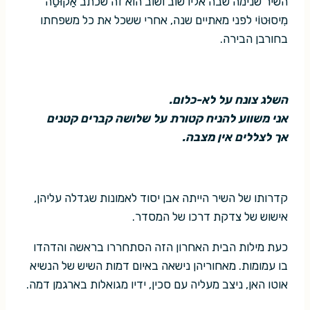
השיר שנימה שבה אליו שוב ושוב הוא זה שכתב אַקוּטַה
מִיסוּטוֹי לפני מאתיים שנה, אחרי ששכל את כל משפחתו
בחורבן הבירה.
השלג צונח על לא-כלום.
אני משווע להניח קטורת על שלושה קברים קטנים
אך לצללים אין מצבה.
קדרותו של השיר הייתה אבן יסוד לאמונות שגדלה עליהן,
אישוש של צדקת דרכו של המסדר.
כעת מילות הבית האחרון הזה הסתחררו בראשה והדהדו
בו עמומות. מאחוריהן נישאה באיום דמות השיש של הנשיא
אוטו האן, ניצב מעליה עם סכין, ידיו מגואלות בארגמן דמה.