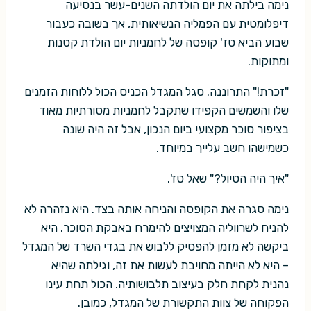
נימה בילתה את יום הולדתה השנים-עשר בנסיעה
דיפלומטית עם הפמליה הנשיאותית, אך בשובה כעבור
שבוע הביא טז' קופסה של לחמניות יום הולדת קטנות
ומתוקות.
"זכרת!" התרוננה. סגל המגדל הכניס הכול ללוחות הזמנים
שלו והשמשים הקפידו שתקבל לחמניות מסורתיות מאוד
בציפור סוכר מקצועי ביום הנכון, אבל זה היה שונה
כשמישהו חשב עלייך במיוחד.
"איך היה הטיול?" שאל טז'.
נימה סגרה את הקופסה והניחה אותה בצד. היא נזהרה לא
להניח לשרווליה המצויצים להימרח באבקת הסוכר. היא
ביקשה לא מזמן להפסיק ללבוש את בגדי השרד של המגדל
– היא לא הייתה מחויבת לעשות את זה, וגילתה שהיא
נהנית לקחת חלק בעיצוב תלבושותיה. הכול תחת עינו
הפקוחה של צוות התקשורת של המגדל, כמובן.