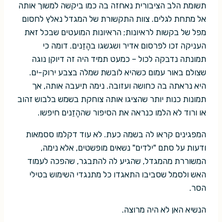
תשומת הלב הציבורית נאחזה בה כמו ביקשה למשוך אותה
אל מתחת לגלים. צוות התקשורת של המגדל נאלץ לחסום
מפל של בקשות לראיונות; הראיונות המועטים שבכל זאת
העניקה זכו לפרסום אדיר ושגשגו בהֶזֵנים. דומה כי
תמונתה נדבקה לכול – כמעט תמיד היה זה דיוקן נוגה
שצולם באור עמום כשהיא לובשת שמלה בצבע ירוק-ים.
היא נראתה בה כחושה ועזובה. נימה תיעבה אותה, אך
תמונות כנות יותר שהציגו אותה צוחקת בשמש בלבוש זהוב
או ורוד לא הלמו כנראה את הסיפור שההֶזֵנים חיפשו.
המפגינים קראו לה בשמה כעת. לא עוד דקלמו ססמאות
ודעות על סתם "ילדים" נשאים מופשטים, אלא נימה,
המשוררת מהמגדל, שהגיע לה להתבגר, שהפכה לעמוד
האש ולסמל שסביבו התאגדו כל מתנגדי השימוש בטילי
הסר.
הנשיא האן לא היה מרוצה.