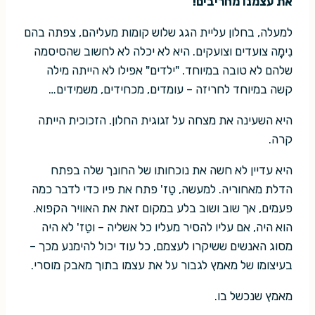
את עצמנו מחריבים!
למעלה, בחלון עליית הגג שלוש קומות מעליהם, צפתה בהם
נִימָה צועדים וצועקים. היא לא יכלה לא לחשוב שהסיסמה
שלהם לא טובה במיוחד. "ילדים" אפילו לא הייתה מילה
קשה במיוחד לחריזה – עומדים, מכחידים, משמידים…
היא השעינה את מצחה על זגוגית החלון. הזכוכית הייתה
קרה.
היא עדיין לא חשה את נוכחותו של החונך שלה בפתח
הדלת מאחוריה. למעשה, טֵז' פתח את פיו כדי לדבר כמה
פעמים, אך שוב ושוב בלע במקום זאת את האוויר הקפוא.
הוא היה, אם עליו להסיר מעליו כל אשליה – וטֵז' לא היה
מסוג האנשים ששיקרו לעצמם, כל עוד יכול להימנע מכך –
בעיצומו של מאמץ לגבור על את עצמו בתוך מאבק מוסרי.
מאמץ שנכשל בו.