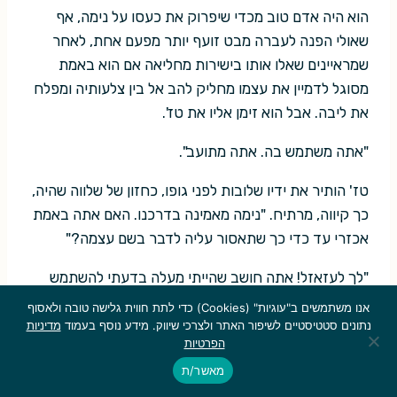
הוא היה אדם טוב מכדי שיפרוק את כעסו על נימה, אף
שאולי הפנה לעברה מבט זועף יותר מפעם אחת, לאחר
שמראיינים שאלו אותו בישירות מחליאה אם הוא באמת
מסוגל לדמיין את עצמו מחליק להב אל בין צלעותיה ומפלח
את ליבה. אבל הוא זימן אליו את טז'.
"אתה משתמש בה. אתה מתועב".
טז' הותיר את ידיו שלובות לפני גופו, כחזון של שלווה שהיה,
כך קיווה, מרתיח. "נימה מאמינה בדרכנו. האם אתה באמת
אכזרי עד כדי כך שתאסור עליה לדבר בשם עצמה?"
"לך לעזאזל! אתה חושב שהייתי מעלה בדעתי להשתמש
בדברים המקוללים האלה אילו הייתי חושב שיש לי ברירה
אנו משתמשים ב"עוגיות" (Cookies) כדי לתת חווית גלישה טובה ולאסוף
אחרת? ואתה רוצה להציב אותנו בין הפטיש של השמדה
נתונים סטטיסטיים לשיפור האתר ולצרכי שיווק. מידע נוסף בעמוד
מדיניות
הפרטיות
ממעבר לים לבין הסדן של מרחץ דמים מבית, פה בארצנו,
מאשר/ת
אם אצטרך ללכלך את ידיי כפי ש
אתם
תמרנתם אותי
לעשות? כך או כך, אתה חושב שזה לא יהיה היום הקשה