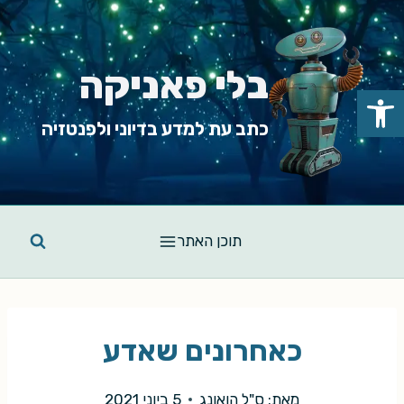
Ski
t
conten
בלי פאניקה
פתח סרגל נגישות
כתב עת למדע בדיוני ולפנטזיה
תוכן האתר
כאחרונים שאדע
מאת:
ס"ל הואונג
5 ביוני 2021