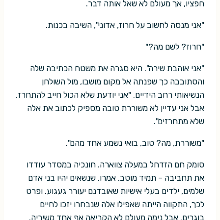
חפציו, אך מעולם לא שאל אותה דבר.
"אני מנסה לחשוב על חרוז, אדוני", השיבה בכנות.
"חרוז? לשם מה?"
"אני אוהבת שירה". היא סגרה את משטח הכתיבה שלה
והסתובבה כך שפנתה אל מקום מושבו, מול השולחן
הנשיאותי רחב הידיים. "אני יודעת שלא הכול חייב להתחרז.
אבל אני עדיין לא משוררת טובה מספיק לכתוב את אלה
שלא מתחרזים".
"משוררת, מה? טוב, בואי נשמע אחד מהם".
סומק חם הזדחל במעלה צווארה. חונכיה במסדר עודדו
את תחביבה – תמיד מוטב, אמרו, שנשאים יהיו בני אדם
שלמים, ילדים בעלי אישיות שאובדנם יעורר געגוע. ופרט
לכך, התקווה הייתה שאפילו אלה שנבחרו יזכו לחיים
בוגרים. אבל נימה מעולם לא הקריאה אף אחד משיריה.