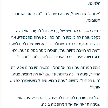
הלאומי.
"אתה לימדת אותי", אמרה נימה לטז'. "זה חשוב. אנחנו
חשובים".
פחות חשובים מהחיים שלך
, רצה טז' לזעוק. הוא רצה
לקפל אותה לתוכו כמו הייתה בתו ולא אחת מתלמידיו, אף
שרצונו זה עמד בניגוד מוחלט לכל מה שתמיד נלחם למענו.
"זאת לא חייבת להיות את", הצליח לומר במקום זאת. "לא
ידענו שזה יהיה – ככה. את יכולה לסרב לזה. לסרב לו".
נימה הפנתה את גבה אל החלון. נמשיה היו כהים על עורה
החיוור, עיניה היו כה גדולות עד שמילאו את מחצית פניה.
"הוא מפחיד", לחשה. "אתה תבוא איתי? כשאצטרך לפגוש
אותו?"
וטז' היה מוכרח להפנות לה את גבו, שכן לא היה ראוי
שנימה תראה את אחד מחונכיה בוכה.