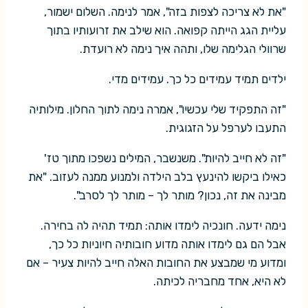
"את לא צריכה לצפות בזה", אמר לנימה. השלום ישמור,
עליית הגג הייתה קפואה. הוא שילב את זרועותיו בתוך
שרוולי הגלימה שלו, ותהה איך נימה לא רועדת.
ילדים תמיד עמידים כל כך. עמידים מדי.
"זה התפקיד שלי עכשיו", אמרה נימה לתוך החלון. מילותיה
התעבו לערפל על הזגוגית.
"זה לא חייב להיות". משנשבר, המילים נשפכו מתוך טז'
כאילו ביקשו להינעץ בלב הילדה ולמנוע ממנה לעזוב. "את
מבינה את זה, נכון? מותר לך – מותר לך לסרב".
נימה ידעה. חונכיה לימדו אותה: תמיד תהיה לה בחירה.
אבל הם גם לימדו אותה מדוע חובותיה חיוניות כל כך,
ומדוע מי שמבצע את החובות האלה חייב להיות צעיר – אם
לא היא, אחד מחבריה לכיתה.