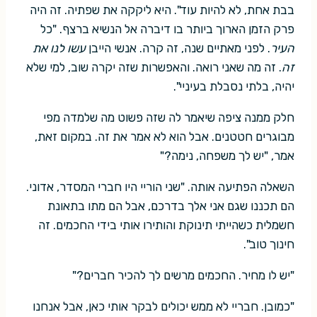
בבת אחת, לא להיות עוד". היא ליקקה את שפתיה. זה היה
פרק הזמן הארוך ביותר בו דיברה אל הנשיא ברצף. "כל
העיר
. לפני מאתיים שנה, זה קרה. אנשי הייבן
עשו לנו את
זה
. זה מה שאני רואה. והאפשרות שזה יקרה שוב, למי שלא
יהיה, בלתי נסבלת בעיניי".
חלק ממנה ציפה שיאמר לה שזה פשוט מה שלמדה מפי
מבוגרים חטטנים. אבל הוא לא אמר את זה. במקום זאת,
אמר, "יש לך משפחה, נימה?"
השאלה הפתיעה אותה. "שני הוריי היו חברי המסדר, אדוני.
הם תכננו שגם אני אלך בדרכם, אבל הם מתו בתאונת
חשמלית כשהייתי תינוקת והותירו אותי בידי החכמים. זה
חינוך טוב".
"יש לו מחיר. החכמים מרשים לך להכיר חברים?"
"כמובן. חבריי לא ממש יכולים לבקר אותי כאן, אבל אנחנו