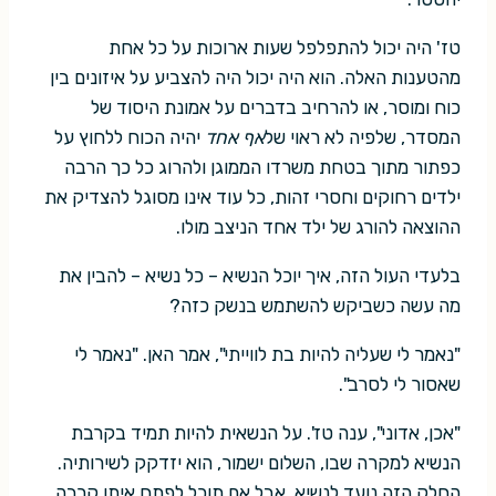
טז' היה יכול להתפלפל שעות ארוכות על כל אחת
מהטענות האלה. הוא היה יכול היה להצביע על איזונים בין
כוח ומוסר, או להרחיב בדברים על אמונת היסוד של
המסדר, שלפיה לא ראוי של
אף אחד
יהיה הכוח ללחוץ על
כפתור מתוך בטחת משרדו הממוגן ולהרוג כל כך הרבה
ילדים רחוקים וחסרי זהות, כל עוד אינו מסוגל להצדיק את
ההוצאה להורג של ילד אחד הניצב מולו.
בלעדי העול הזה, איך יוכל הנשיא – כל נשיא – להבין את
מה עשה כשביקש להשתמש בנשק כזה?
"נאמר לי שעליה להיות בת לווייתי", אמר האן. "נאמר לי
שאסור לי לסרב".
"אכן, אדוני", ענה טז'. על הנשאית להיות תמיד בקרבת
הנשיא למקרה שבו, השלום ישמור, הוא יזדקק לשירותיה.
החלק הזה נועד לנשיא. אבל אם תוכל לפתח איתו קִרבה