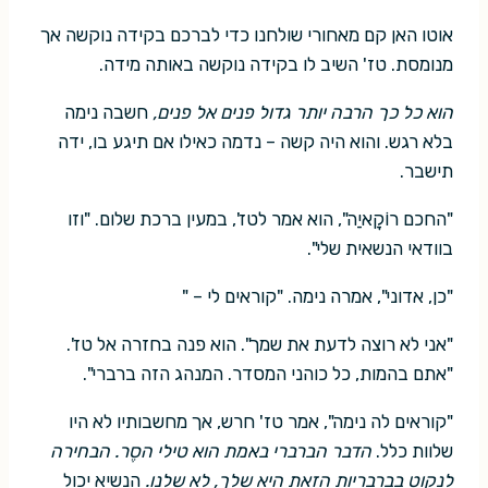
אוטו האן קם מאחורי שולחנו כדי לברכם בקידה נוקשה אך
מנומסת. טז' השיב לו בקידה נוקשה באותה מידה.
הוא כל כך הרבה יותר גדול פנים אל פנים,
חשבה נימה
בלא רגש. והוא היה קשה – נדמה כאילו אם תיגע בו, ידה
תישבר.
"החכם רוֹקָאיַה", הוא אמר לטז', במעין ברכת שלום. "וזו
בוודאי הנשאית שלי".
"כן, אדוני", אמרה נימה. "קוראים לי – "
"אני לא רוצה לדעת את שמך". הוא פנה בחזרה אל טז'.
"אתם בהמות, כל כוהני המסדר. המנהג הזה ברברי".
"קוראים לה נימה", אמר טז' חרש, אך מחשבותיו לא היו
שלוות כלל.
הדבר הברברי באמת הוא טילי הסֶר. הבחירה
לנקוט בברבריות הזאת היא שלך, לא שלנו.
הנשיא יכול