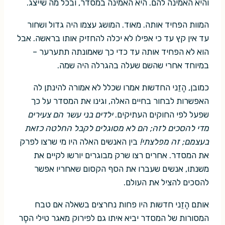
והיא האמינה להם. היא האמינה במסדר, ובכל מה שייצג.
המוות הפחיד אותה. מאוד. המושג עצמו היה גדול ושחור
עד אין קץ עד כי אפילו לא יכלה להחזיק אותו בראשה. אבל
הוא לא הפחיד אותה עד כדי כך שאמונתה תתערער –
במיוחד אחרי שהשם שעלה בהגרלה היה שמה.
כמובן, הֶזֵני החדשות אמרו שכלל לא אמורה להינתן לה
האפשרות לבחור בחיים האלה, וגינו את המסדר על כך
שפעל לפי החוקים העתיקים.
ילדים בני עשר הם צעירים
מדי להסכים לזה; הם לא מסוגלים לקבל החלטה כזאת
בעצמם; זה מפלצתי!
בין האנשים האלה היו מי שרצו לפרק
את המסדר. אחרים רצו שרק מבוגרים יורשו לקיים את
משנתו, אנשים שעברו את הסף הקסום שאחריו אפשר
להסכים להציל את העולם.
אותם הֶזֵני חדשות היו פחות נחרצים בשאלה אם טבח
המסורות של המסדר יביא איתו גם לפירוק מאגר טילי הסֶר