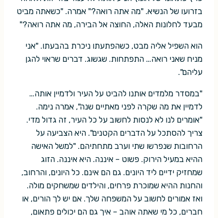
בזרועו של הנשיא. "מה אתה רואה?" אמרה. "כשאתה מביט
מבעד לחלונות האלה, החוצה אל הבירה, מה אתה רואה?"
הוא השפיל אליה מבט, כשהפתעתו ניכרת בהבעתו. "אני
מניח שאני רואה… התפתחות. שגשוג. דברים שראוי להגן
עליהם".
"במסדר מלמדים אותנו להביט על העיר ולדמיין אותה…
לדמיין את מה שקרה לפני מאתיים שנה", אמרה נימה.
"אומרים לנו לא לנסות לחשוב על כל העיר, זה גדול מדי.
צריך להסתכל על הדברים הקטנים". היא הצביעה על
הרחובות שנפרשו שתי וערב מתחתיהם. "למשל האישה
ההיא במעיל הירוק. פשוט – איננה. היא איננה. הזוג
שמחזיק ידיים ליד היונים. גם הם אינם. כל היונים, והרחוב,
והחנות ההיא שמוכרת פרחים, והילדים שמשחקים מולה.
ואז אמורים לחשוב על המשפחה שלך. אם יש לך הורים, או
חברים, כל מי שאתה אוהב – איך גם הם יכולים פתאום,