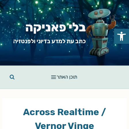
Ski
t
conten
בלי פאניקה
פתח סרגל נגישות
כתב עת למדע בדיוני ולפנטזיה
תוכן האתר
Across Realtime /
Vernor Vinge