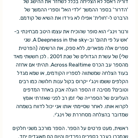
דוריה ראסל לא הצליחה בכלל לשחזר את ההישג של
'הדרור' בספר ההמשך 'ילדי האל' וספרי ההמשך של
הרברט ל-'חולית' אפילו לא גירדו את השיא של קודמם.
ורנור וינג'י הוא סופר שהוכיח את עצמו היטב מבחינתי ב-
'אש על פי תהום' וב-A Deepness in the sky. שני
ספרים אלה מפארים, ללא ספק, את הרשימה (הפרטית
שלי) של עשרת הגדולים של שנת 2001 . לכן חששתי מאד
מהספר עב הכרס Across Realtime. תהיתי אם אחזה
בעוד הצלחה שמשתווה לספריו הקודמים, או שמא מגדל
הקלפים ששמו וינג'י יקרוס בקול ענות חלושה כמו רבים
וטובים? מסיבה זו הספר העלה אבק באחד המדפים
העליונים של הספרייה שלי זמן רב לפני שאזרתי אומץ
לקרוא אותו. לאחר שסיימתי אותו אני יכול לדווח בשמחה
שמדובר בהצלחה מסחררת של וינג'י.
ראשית, מעט פרטים על הספר. הספר מורכב משני חלקים
שנמכרו בעבר כספרים נפרדים והיום הם מאוגדים יחד.