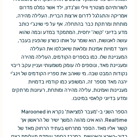
לשורותיהם מצטרף ווילי ווצ'נדון, ילד אשר נמלט מדרום
אמריקה והתגלגל לדרום ארצות הברית. העלילה מהירה,
מותחת ומרתקת כבר בהתחלה. אף על פי שוינג'י כותב
מדע בדיוני 'קשה' יחסית, המתמקד במדע ובמה שהוא
עושה לאנושות, הוא שומר על אותו כשרון שהפגין בעבר,
ויוצר דמויות אמינות ומלאות שיאכלסו את העלילה
המעניינת שלו. כמו בספרים הקודמים, העלילה מהירה
ומעניינת מאד, ונוספים לה עומק משמעותי ועניין עקב ריבוי
נקודות המבט שבה. מי שאהב את ספריו הקודמים של וינג'י
יהנה מאד מספר זה, המשופע כמו קודמיו בדמויות
מעניינות ואמינות, עלילה מהירה ומותחת, רעיונות מרתקים
ומדע בדיוני קלאסי במיטבו.
הספר השני ב-'מעבר למציאות' נקרא Marooned in
Realtime. הוא אינו מהווה המשך ישיר של הראשון אך
קשור אליו מאד. הספר מתרחש בעתיד הרחוק מאד של
כדור-הארץ והאנושות. במרכז הספר עומדת תעלומת רצח