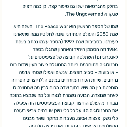
בחלק מהגרסאות ישנו גם סיפור קצר, בן כמה דפים
שנקרא The Ungoverned.
שמו של הספר הראשון הוא The Peace war. השנה היא
שנת 2050 והעולם העתידני שונה לחלוטין ממה שתיארנו
לעצמנו. בסביבות שנת 1997 (הספר עצמו נכתב בשנת
1984 וזה הסממן היחיד והאחרון שתגלו בספר
לאנכרוניזם) השתלטה קבוצה של פציפיסטים על
טכנולוגיה מתוחכמת ביותר המסוגלת ליצור מעין שדות כוח
– או בועות – סביב חפצים, אנשים ואפילו שטחי אדמה
נרחבים. שדות הכוח המיוחדים במינם הללו יוצרים הפרדה
מוחלטת בין מה שיש בתוך שדה הכוח לבין מה שמחוצה לו.
לאחר שנוצרה, הבועה נשמרת לנצח וכל מה שנמצא בתוכה
מבודד מהעולם החיצון. קבוצת הפציפיסטים הזו הפעילה
את הטכנולוגיה הזו על כל כלי נשק או בסיס צבאי בעולם.
כלי נשק, פצצות אטום, מעבדות מחקר ושאר מבנים
ממשלתיים וצבאיים. בעקבות זאת פרצה מלחמה