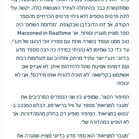
שמתקשרת כבר בהתחלה לעתיד האנושות כולה. יקשה עלי
לתת פרטים נוספים ללא גילוי פרטים הכרחיים מהספר
הקודם, אך זהו הדובדבן שבקצפת. 'מלחמת השלום' היה
ספר מצויין מעניין וסוחף, אך Marooned in Realtime
טוב ממנו ועומד בשורה אחת עם ספריו זוכי ההוגו של וינג'י,
עד כדי כך שמזמן לא נהניתי במידה כה רבה מספר מדע
בדיוני. וינג'י יוצר עתיד מרתק ומלהיב עם תעלומות רבות
ועם דמויות אמינות שקל להזדהות איתן. לא אגזים אם
אשתמש בקלישאה 'לא תוכלו להניח אותו מידכם!'. אני לא
יכולתי.
הסיפור הקצר, שמופיע בין שני הספרים המרכיבים את
'מעבר למציאות' מספר על וויל בריארסון, הבלש המככב ב-
'נטוש במציאות'. הסיפור מופיע רק בחלק מהמהדורות, אך
לא הופיע במהדורה שלי.
'מעבר למציאות' הוא ספר מדע בדיוני מצויין שמגרה את