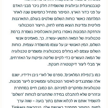
קונבנציונלית וביולוגית שהשמידה חלק ניכר מבני האדם
על פני כדור הארץ. הסיפור מתחיל כחמישים שנה לאחר
המלחמה כאשר כוחות השלום שולטים בעולם, התארגנות
פוליטית ומדינות הוצאו מחוץ לחוק, הייצור הטכנולוגי
והחזקת המכונות נאסרו בחוק והאוכלוסיה נשמרת ברמת
טכנולוגיה של המאה התשע-עשרה. כך, מאמינים אנשי
השלום, המין האנושי יגן על עצמו מהשמדה עצמית. כוחות
השלום עצמם לא בוחלים בטכנולוגיה ומשמרים טכנולוגיה
של המאה העשרים כדי לקיים שליטה ופיקוח על האזרחים,
אך מבלי ליצור דיקטטורה חונקת.
כמו ב'נפילת המלאכים', ספרם של לארי ניבן וידידיו, ישנם
אלה שמתנגדים לאיסור הטכנולוגי וממשיכים לייצר מכונות,
טכנולוגיות ומחקרים למיניהם. הם כמובן חיים במחתרת
ונזהרים שלא להתבלט במידה שתחגרום לכוחות 'השלום'
להשמיד אותם או לכלוא אותם בתוך בועה – שווה ערך
למוות. הסיפור מתמקד באנשים אלה, הנקראים Tinkers.