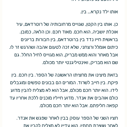
אותו ילד נקרא… בין.
כן. אותו בין הקטן, שגוייס מרחובותיה של רוטרדאם, עיר
אוכלת יושביה, הוא חכם. מאוד חכם. וכן הלאה, כמובן.
בראשית חייו נדד בין ברוטרדאם, בין חבורות בריונים
כיתום אומלל ורצחני, שלא זכה לטעום אהבה ושהרגש זר לו.
אבל מאחר והוא ממש מבריק, הוא מגוייס לחיל החלל. גם
שם הוא מבריק, ואינטיליגנטי יותר מכולם.
בזאת מיצינו את מחציתו הראשונה של הספר. בין חכם. בין
פיקח. בין חייב לשרוד. המורים הם בבונים טפשים ומוגבלים
לידו. הוא יותר חכם מכולם, אבל הוא לא מצליח להבין מדוע
כולם אוהבים את אנדר. מדוע חייליו מוכנים ללכת אחריו עד
קפאה חליפתם. אבל הוא יותר חכם מכולם.
חציו השני של הספר עוסק בבין לאחר שפגש את אנדר.
לאחר ששירת תחתיו. הוא עדיין לא מצליח להבין את