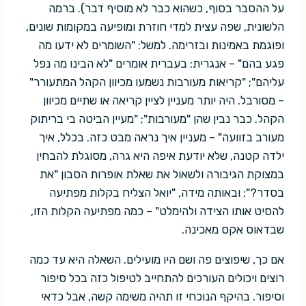
על ההסבר בסוף, כשהוא כבר לא מוסיף דבר). ברמה
הלשונית, שפה עצית למדי חוזרת ומופיעה במקומות שונים,
ופוגמת באמינות ובזרימה. למשל: "השומרים לא ידעו מה
פגע בהם" – אנגרית: בעברית אומרים "לא הבינו מה נפל
עליהם"; "קריאות מעורבות נשמעו מכיוון הקהל המתעורר"
– מסורבל. היה יותר מעניין לציין קריאה או שתיים מכיוון
הקהל. כבר נבין שהן "מעורבות"; "מעיין הביטה בי בריתוק
מעורב בזוועה" – מעניין איך נראה מבט כזה. בכלל, איך
ילדה קטנה, שלא יודעת איפה היא גרה, מסוגלת להבחין
במצוקת הגיבורה ולשאול את שאלת אופרות הסבון "את
בסדר?"; ובאותה מידה, "יואל הצליח בקלות מפתיעה
להסיט אותו הצידה ולהימלט" – כמה מפתיעה הקלות הזו,
שבדאוס אקס מאכינה.
אם כך, שיפוצים פה ושם היו מועילים. השאלה היא עד כמה
רוצים ויכולים העורכים להתחייב לטיפול כזה בכל סיפור
וסיפור. בהיקף הנוכחי זו תהיה משימה קשה, אבל כדאי