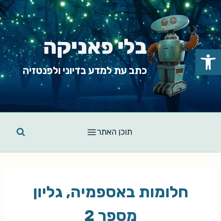
Ski
t
conten
בלי פאניקה
פתח סרגל נגישות
כתב עת למדע בדיוני ולפנטזיה
תוכן האתר
חלומות באספמיה, גליון
מספר 2