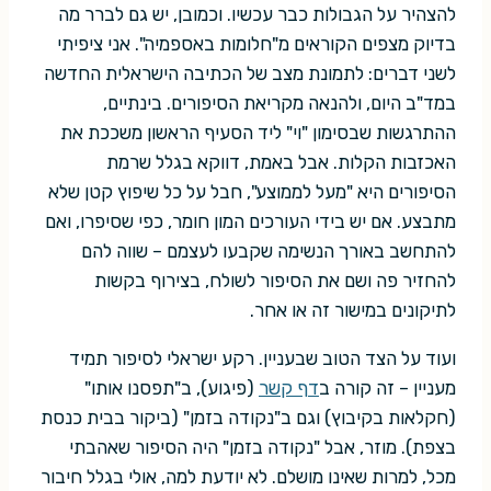
להצהיר על הגבולות כבר עכשיו. וכמובן, יש גם לברר מה
בדיוק מצפים הקוראים מ"חלומות באספמיה". אני ציפיתי
לשני דברים: לתמונת מצב של הכתיבה הישראלית החדשה
במד"ב היום, ולהנאה מקריאת הסיפורים. בינתיים,
ההתרגשות שבסימון "וי" ליד הסעיף הראשון משככת את
האכזבות הקלות. אבל באמת, דווקא בגלל שרמת
הסיפורים היא "מעל לממוצע", חבל על כל שיפוץ קטן שלא
מתבצע. אם יש בידי העורכים המון חומר, כפי שסיפרו, ואם
להתחשב באורך הנשימה שקבעו לעצמם – שווה להם
להחזיר פה ושם את הסיפור לשולח, בצירוף בקשות
לתיקונים במישור זה או אחר.
ועוד על הצד הטוב שבעניין. רקע ישראלי לסיפור תמיד
מעניין – זה קורה ב
דף קשר
(פיגוע), ב"תפסנו אותו"
(חקלאות בקיבוץ) וגם ב"נקודה בזמן" (ביקור בבית כנסת
בצפת). מוזר, אבל "נקודה בזמן" היה הסיפור שאהבתי
מכל, למרות שאינו מושלם. לא יודעת למה, אולי בגלל חיבור