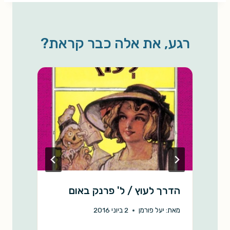
r
y
i
t
e
e
L
l
s
b
רגע, את אלה כבר קראת?
i
A
o
n
p
o
k
p
k
הדרך לעוץ / ל' פרנק באום
ט
א
מאת:
יעל פורמן
2 ביוני 2016
מ