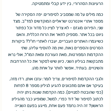
הרעיונות הסהרורי, בין ידע קבלי ומתמטיקה.
כמה מילים על מה שמסביב לסיפורים: יפה הסקירה של
מספר אתרי אינטרנט ישראליים המוקדשים למד"ב. מצד
שני, הפירוט מוגזם – לא צריך לציין כל מדור וכל כפתור
ניווט בכל אתר. מספיק לתאר את הרוח הכללית. והאם
כשייגמרו האתרים העבריים, יעברו לאתרי חו"ל? ביקורות
הסרטים והספרים נאות, ואין מה להוסיף עליהן. שתי
ההקדמות המפורטות, מאת העורכת ומאת המו"ל, אולי נראו
מתבקשות בגיליון השני, כיוון שיש לסקור את כל ההרחבות
והשינויים. בעתיד, אפשר לוותר על אחת מהן.
ולגבי ההקדמות לסיפורים, צריך לומר: עזבו אותן. רדו מזה,
בעיקר אם אתם מתכוונים להגיע לגיליון מספר 8 לפחות
(כפי שהובטח למנויים). כמה הקדמות שונות ניתן יהיה
לכתוב לסיפור של דוד כפרי, למשל, שמופיע כבר מהגיליון
הראשון? זה היה נחמד פעם אחת, מייגע בפעם השנייה