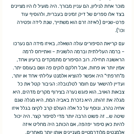
מוכר אחת לגיליון, הם עניין מבורך. היה מועיל לו היו מציינים
בצד אלו ספרים של דיק זמינים בעברית, ולהוסיף עוד
פרט-שניים (לאיזה זרם הוא משתייך, שנת לידה ופטירה
וכו').
עם קריאת הסיפורים עולה השאלה, באיזו מידה הם נערכו
– ברמה העלילתית וברמה הלשונית – ואתייחס לרמה
הראשונה תחילה. רוב הסיפורים מתמקדים ברעיון אחד,
אמין יותר או פחות, אבל חלקם לוקים פה ושם בעומס יתר.
מ"חרפתי" היה אפשר להוציא אלמנט עלילתי אחד או יותר,
ועדיין להישאר עם חומר לטלנובלה: הגיבור קטל את כל
צבאות האויב, הוא פוגש נערה בצירוף מקרים מדהים, היא
מגלה את זהותו, היא נזכרת באביה המת, היא מגלה שגם
אחיה נהרג, ונוסף על כל אלה העולם קרב לקיצו בגלל איזו
שיטה ש… זה פשוט הרבה יותר מדי לסיפור קצר. היה יכול
להיות כאן סיפור יפהפה, אם הכותב היה מחליט איזה
אלמנטים מלודרמטיים מעניינים אותו יותר מאחרים.