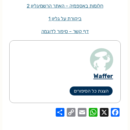
חלומות באספמיה – האתר הרשמי
גליון 2
ביקורת על גליון 1
דף קשר – סיפור לדוגמה
Waffer
הצגת כל הסיפורים
S
C
E
W
X
F
h
o
m
h
a
a
p
a
a
c