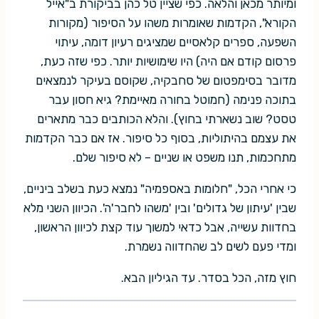
ומיותר מכאן והלאה. כפי שציין טל כהן בביקורת ב"אייל
הקורא", הקדמות שאומרות משהו על הסיפור (מקורות
השפעה, ספרים קלאסיים שמציגים רעיון דומה, עיתוי
פרסום קודם אם היה) היו שימושיות יותר. כפי שזה כעת,
מדובר בסימפטום של סחבקיה, שקוסם בעיקר לנמצאים
בתוכה פנימה (חמוטל בחורה מאיימת? גיא חסון עבר
טסט? שוב נשארתי בחוץ). והלא הכותבים כבר מתארים
את עצמם בהיתוליות, בסוף כל סיפור. אז אם כבר הקדמות
מתחכמות, תנו משפט או שניים – לא סיפור שלם.
כי אחרי הכל, "חלומות באספמיה" נמצא כעת בשלב ביניים,
שבין 'עיתון של גדולים' ובין 'משהו לחבר'ה'. הכיוון השני מלא
בחדוות עשייה, אבל כדאי למשוך עוד קצת לכיוון הראשון,
ומדי פעם לשים לב שהחדווה נשמרת.
חוץ מזה, הכל בסדר. עד הגיליון הבא.