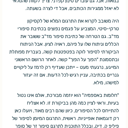
במאות, אבל גם עוברים סינון קפדני. צריך לקוות שהמלאי
לא יאזל ממגירות הכותבים, אבל די לצרה בשעתה.
היה משובב לקרוא את התרגום המלא של לקסיקון
טרקי-סיטי, המצביע על פגמים נפוצים בכתיבת סיפורי
מד"ב. גם הטרחה של כתיבת סיפור מד"ב ששובר את
הכללים וניתוח שלו על פיהם, ראויה לציון. אבל הניתוח
הביקורתי לסיפור לוקה בפטפטנות קשה, בעברית מפותלת
ובתסמונת "הפוך על הפוך" קשה. לאחר הרושם הראשוני
המייגע, נרגעתי מעט – ייתכן שעדיף רק לרמז על ליקויים
גנריים בכתיבה, עניין רגיש לכל הדעות. אם זה יעזור
למישהו, מילא.
"חלומות באספמיה" הוא יוזמה מבורכת, אולם אינו נטול
בעיות, וראוי לציין כמה מהן בביקורת זו. לא אצליח
להתייחס לכל הסיפורים, כיוון שהם רבים מאוד, ויועלו כאן
רק דוגמאות אופייניות. ראשית, התרגום המיומן לסיפור של
פיליפ ק. דיק, ובכלל התוכנית לתרגם סיפור זר של סופר