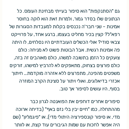
גם "הסתנקפות" הוא סיפור בעייתי מבחינת העומס. כל
הנתונים שלו בסדר גמור, ולמרות זאת הוא לוקה בחוסר
אמינות – שני חבר'ה נכנסים בקלות למעבדות הסגורות של
רפא"ל? קצין בכיר מחליט בעצמו, ברגע אחד, על פרוייקט
צבאי סודי? אולי הכשלים העובדתיים היו נסלחים, לו היתה
פה אמינות רגשית. אבל הבוטות פשוט לא מניחה: כולם
צועקים כל הזמן בתשובה למשהו, כולם מאוהבים זה בזה,
כולם פורצים בצחוק, מתאפקים לא להרביץ למישהו, זורקים
משפטים מהפינה, מתפרצים ללא אזהרה מוקדמת… חיתוך
אכזרי בדיאלוגים, ואולי ויתור על סצינת הקרב המוזרה
בסוף, היו עושים לסיפור אך טוב.
סיפורים אחרים דוחפים את הפואנטה לגרון כבר
מההתחלה, כמו "חיים יבין בלי נזם באף" (בדיחה ארוכה
מדי, או סיפור קונספירציה היתולי מדי), או "פיגמליון" (שם
היה אפשר לחכות עם שמות הגיבורים עוד קצת, או לוותר