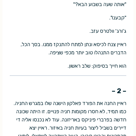
"אותה שעה בשבוע הבא?"
"קבענו".
ג'ורג' וולטרס עזב.
ראיין צנח לכיסא ונתן למתח להתנקז ממנו. בסך הכל,
הדברים התנהלו טוב יותר מכפי שציפה.
הוא חייך בסיפוק: שלב ראשון.
– 2 –
ראיין החנה את הפורד פאלקון הישנה שלו במגרש החניה.
כמו תמיד, לא חסרו מקומות חניה פנויים. זו היתה שכונה
חדשה בפרברי פיניקס באריזונה. עוד לא נכנסו אליה די
דיירים בשביל ליצור בעיות חניה באיזור. ראיין יצא
מהמכונית והביט סביבו. העיר השתרעה לשמאלו. לימינו