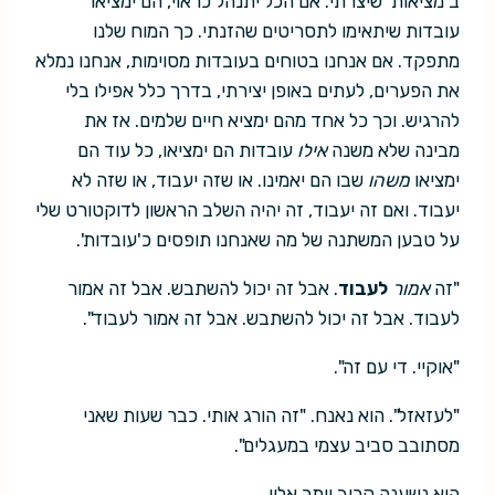
ב'מציאות' שיצרתי. אם הכל יתנהל כראוי, הם ימציאו
עובדות שיתאימו לתסריטים שהזנתי. כך המוח שלנו
מתפקד. אם אנחנו בטוחים בעובדות מסוימות, אנחנו נמלא
את הפערים, לעתים באופן יצירתי, בדרך כלל אפילו בלי
להרגיש. וכך כל אחד מהם ימציא חיים שלמים. אז את
מבינה שלא משנה
אילו
עובדות הם ימציאו, כל עוד הם
ימציאו
משהו
שבו הם יאמינו. או שזה יעבוד, או שזה לא
יעבוד. ואם זה יעבוד, זה יהיה השלב הראשון לדוקטורט שלי
על טבען המשתנה של מה שאנחנו תופסים כ'עובדות'.
"זה
אמור
לעבוד
. אבל זה יכול להשתבש. אבל זה אמור
לעבוד. אבל זה יכול להשתבש. אבל זה אמור לעבוד".
"אוקיי. די עם זה".
"לעזאזל". הוא נאנח. "זה הורג אותי. כבר שעות שאני
מסתובב סביב עצמי במעגלים".
היא נשענה קרוב יותר אליו.