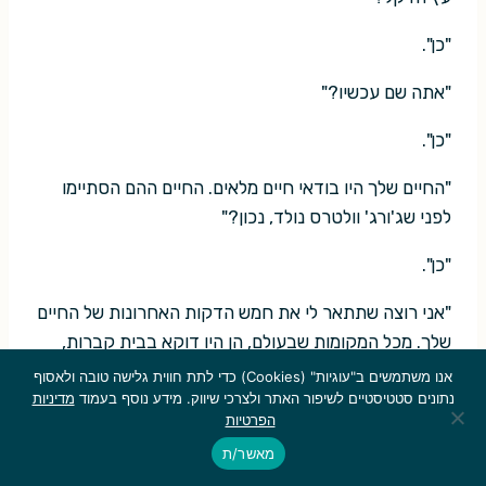
"כן".
"אתה שם עכשיו?"
"כן".
"החיים שלך היו בודאי חיים מלאים. החיים ההם הסתיימו
לפני שג'ורג' וולטרס נולד, נכון?"
"כן".
"אני רוצה שתתאר לי את חמש הדקות האחרונות של החיים
שלך. מכל המקומות שבעולם, הן היו דוקא בבית קברות,
נכון?"
אנו משתמשים ב"עוגיות" (Cookies) כדי לתת חווית גלישה טובה ולאסוף
נתונים סטטיסטיים לשיפור האתר ולצרכי שיווק. מידע נוסף בעמוד
מדיניות
"כן".
הפרטיות
מאשר/ת
"היו רק שלושה קברים בבית הקברות, נכון?"