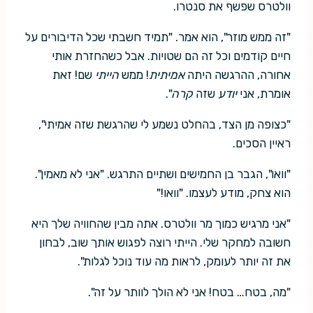
וולטרס שפשף את סנטרו.
"זה ממש מוזר", הוא אמר. "תמיד חשבתי שכל הדיבורים על
חיים קודמים וכל זה הם שטויות. אבל כשהחזרת אותי
אחורה, ההרגשה היתה
אמיתית
! ממש
הייתי
שם! זאת
אומרת, אני
יודע
שזה
קרה
".
"כצופה מן הצד, בהחלט נשמע לי שהרגשת שזה אמיתי",
ראיין הסכים.
"וואו", הגבר בן החמישים ושתיים התרגש. "אני לא מאמין".
הוא צחק, מודע לעצמו. "וואו!"
"אני מרגיש כמוך מר וולטרס. אתה מבין שהחוויה שלך היא
חשובה למחקר שלי. הייתי רוצה לפגוש אותך שוב, לבחון
את זה יותר לעומק, לראות מה עוד נוכל לגלות".
"מה, בטח… בטח! אני לא הולך לוותר על זה".