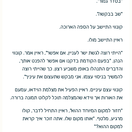
"בסדר גמור".
"שב בבקשה".
קונווי התיישב על הספה הארוכה.
ראיין התיישב מולו.
"הייתי רוצה לגשת ישר לעניין, אם אפשר", ראיין אמר. קונווי
הנהן. "בפעם הקודמת בדקנו אם אפשר להפנט אותך,
והדברים התנהלו באופן משביע רצון. כך שהייתי רוצה
להמשיך בניסוי עצמו. אני מבקש שתעצום את עיניך".
קונווי עצם עיניים. ראיין הפעיל את מצלמת הוידאו, עמעם
את האורות אך ווידא שהמצלמה תוכל לקלוט תמונה ברורה.
"חזור למקום המיוחד ההוא", ראיין התחיל לדבר, קולו
מרגיע, מלטף. "אותו מקום שלו. אתה זוכר איך קראת
למקום ההוא?"