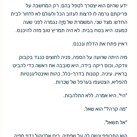
ידע שהיום הוא יצטרך לטפל בהם. רק המחשבה על
פריקתם גרמה לו לרצות לעזוב הכל ולעולם לא לחזור לבית
החדש. מצד שני, המשמרת של מִיָה נגמרה לפני שעה
כמעט. היא בטח בבית. לא היה תמריץ טוב מזה להיכנס.
ראיין פתח את הדלת ונכנס.
מיה היתה שרועה על הספה, פניה לחוצים כנגד בקבוק
וודקה, וכוס ריקה בידה. היא סובבה את ראשה כדי להביט
בראיין. עיניה, קטנות בדרך-כלל, כהות ואינטליגנטיות
להפליא, הצטעפו בערפל של שִכרות.
"היי", היא אמרה, ללא התלהבות.
"מה קרה?" הוא שאל.
"אל תשאל".
הוא התכופף ונשק לה על שפתיה. ריח אלכוהול נדף מפיה.