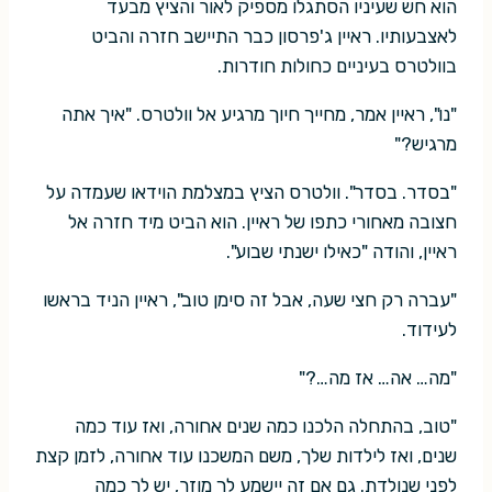
הוא חש שעיניו הסתגלו מספיק לאור והציץ מבעד
לאצבעותיו. ראיין ג'פרסון כבר התיישב חזרה והביט
בוולטרס בעיניים כחולות חודרות.
"נו", ראיין אמר, מחייך חיוך מרגיע אל וולטרס. "איך אתה
מרגיש?"
"בסדר. בסדר". וולטרס הציץ במצלמת הוידאו שעמדה על
חצובה מאחורי כתפו של ראיין. הוא הביט מיד חזרה אל
ראיין, והודה "כאילו ישנתי שבוע".
"עברה רק חצי שעה, אבל זה סימן טוב", ראיין הניד בראשו
לעידוד.
"מה… אה… אז מה…?"
"טוב, בהתחלה הלכנו כמה שנים אחורה, ואז עוד כמה
שנים, ואז לילדות שלך, משם המשכנו עוד אחורה, לזמן קצת
לפני שנולדת. גם אם זה יישמע לך מוזר, יש לך כמה