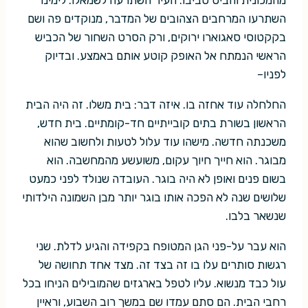
השתרעו המרחבים הצהובים של המדבר, מנוקדים פה ושם
בקקטוסי סאגוארו ירוקים, ורק הסרט השחור של הכביש
הראשי הנמתח אל האופק קוטע אותם באמצע. ובדיוק
לפניו–
החלחלה עוד אחזה בו. איזה דבר: בית משלו. זה היה הבית
הראשון בשורת בתים קובייתיים חד-קומתיים. בית חדש,
משכנתה חדשה. מישהו עוד עלול לטעות ולחשוב שהוא
מבוגר. הוא חייך חיוך עקום, משועשע מהמחשבה. הוא
בשום פנים ואופן לא היה בוגר. העובדה שנולד לפני כמעט
שלושים שנה לא הפכה אותו בוגר יותר מבן השמונה הילדותי
שנשאר בלבו.
הוא עבר על-פני הגן המטופח בקפידה והגיע לדלת. שני
רגשות סותרים עלו בו זה בצד זה. מצד אחד תחושה של
עול כבד מנשוא. עליו לטפל בארגזים שהמובילים הניחו בכל
רחבי הבית. הם סתם עמדו שם במשך רוב השבוע, וראיין