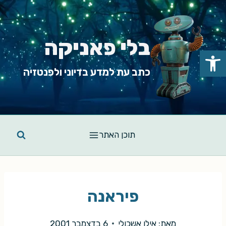
Ski
t
conten
בלי פאניקה
פתח סרגל נגישות
כתב עת למדע בדיוני ולפנטזיה
תוכן האתר
פיראנה
מאת:
אילן אשכולי
6 בדצמבר 2001