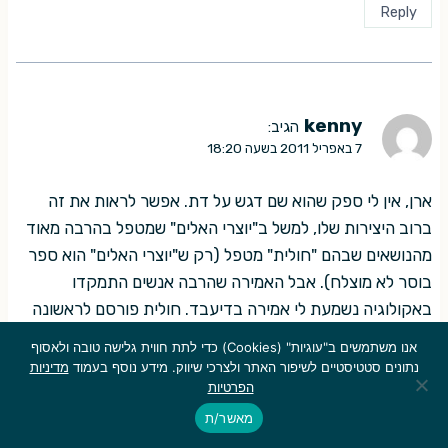
Reply
kenny
הגיב:
7 באפריל 2011 בשעה 18:20
ארן, אין לי ספק שהוא שם דגש על דת. אפשר לראות את זה
ברוב היצירות שלו, למשל ב"יוצרי האלים" שמטפל בהרבה מאוד
מהנושאים שבהם "חולית" מטפל (רק ש"יוצרי האלים" הוא ספר
בוסר לא מוצלח). אבל האמירה שהרבה אנשים התמקדו
באקולוגיה נשמעת לי אמירה בדיעבד. חולית פורסם לראשונה
בהמשכים בין 1963 ל-1965. "האביב השקט" של רייצל קרסון,
אנו משתמשים ב"עוגיות" (Cookies) כדי לתת חווית גלישה טובה ולאסוף
אחד מהספרים שלזכותם נזקפת ראשית הדיון הפומבי בנושאי
נתונים סטטיסטיים לשיפור האתר ולצרכי שיווק. מידע נוסף בעמוד
מדיניות
הפרטיות
אקולוגיה ואיכות סביבה, פורסם רק שנה קודם ב-1962. יכול
להיות שזה נכון יותר להמשכים, אבל "חולית" בכל זאת היה פורץ
מאשר/ת
דרך בדיון שלו בנושאים אלה.