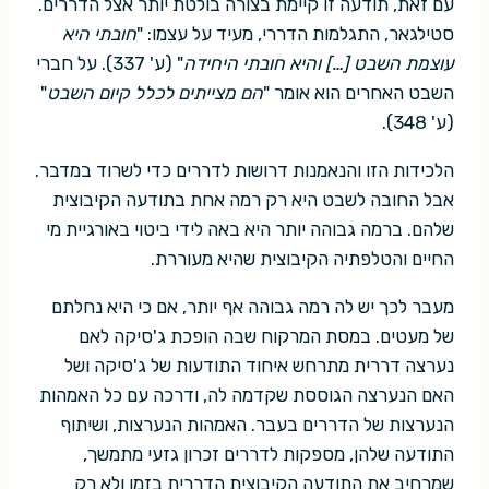
עם זאת, תודעה זו קיימת בצורה בולטת יותר אצל הדררים.
סטילגאר, התגלמות הדררי, מעיד על עצמו: "
חובתי היא
עוצמת השבט […] והיא חובתי היחידה
" (ע' 337). על חברי
השבט האחרים הוא אומר "
הם מצייתים לכלל קיום השבט
"
(ע' 348).
הלכידות הזו והנאמנות דרושות לדררים כדי לשרוד במדבר.
אבל החובה לשבט היא רק רמה אחת בתודעה הקיבוצית
שלהם. ברמה גבוהה יותר היא באה לידי ביטוי באורגיית מי
החיים והטלפתיה הקיבוצית שהיא מעוררת.
מעבר לכך יש לה רמה גבוהה אף יותר, אם כי היא נחלתם
של מעטים. במסת המרקוח שבה הופכת ג'סיקה לאם
נערצה דררית מתרחש איחוד התודעות של ג'סיקה ושל
האם הנערצה הגוססת שקדמה לה, ודרכה עם כל האמהות
הנערצות של הדררים בעבר. האמהות הנערצות, ושיתוף
התודעה שלהן, מספקות לדררים זכרון גזעי מתמשך,
שמרחיב את התודעה הקיבוצית הדררית בזמן ולא רק