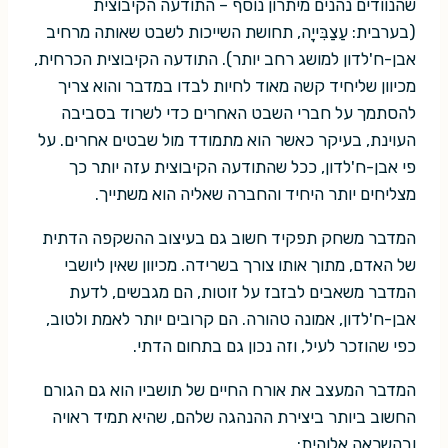
שהנוודים נהנים מיתרון נוסף – התודעה הקיבוצית
(בערבית: עַצַבִּייָה, תחושת השייכות לשבט שאותה מרחיב
אבן-ח'לדון למושג רחב יותר). התודעה הקיבוצית הכרחית,
מכיוון שליחיד קשה מאוד לחיות לבדו במדבר והוא צריך
להסתמך על חברי השבט האחרים כדי לשרוד בסביבה
העוינת, בעיקר כאשר הוא מתמודד מול שבטים אחרים. על
פי אבן-ח'לדון, ככל שהתודעה הקיבוצית עזה יותר כך
מצליחים יותר היחיד והחברה שאליה הוא משתייך.
המדבר משחק תפקיד חשוב גם בעיצוב ההשקפה הדתית
של האדם, מתוך אותו צורך בשרידה. מכיוון שאין ליושבי
המדבר משאבים לבזבז על זוטות, הם מגבשים, לדעת
אבן-ח'לדון, אמונה טהורה. הם קרובים יותר לאמת ולטוב,
כפי שהוזכר לעיל, וזה נכון גם בתחום הדתי.
המדבר המעצב את אורח החיים של תושביו הוא גם הגורם
החשוב ביותר ביצירת ההנהגה שלהם, שהיא תמיד ראויה
ובהשראה אלוהית: