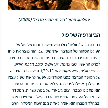
עקלתון. מתוך "חולית: המיני סדרה" (2000)
הביוגרפיה של פול
במידה רבה, "חולית" כולו הוא תיאור חזרתו של פול אל
העולם הטהור של המדבר, אראקיס, שבו הוא מוצא את כוחו
וייעודו. זה ניכר כבר בהצהרת הפתיחה של הספר, בפתיח
לפרק הראשון, שבו נאמר: "
אראקיס, כוכב הלכת הידוע
בכינויו חולית, הוא מקומו לעד
" (ע' 9). זו אינה רק הצהרה
של הסופר המרצה בפני הקוראים, אפשר לראות שפול עצמו
מודע לכך אפילו לפני שהגיע לאראקיס. בפתיחת הספר
הוא מתכונן למבחן "גום ג'באר" של בנות גשרית, המסדר
הדתי בעל העוצמה הפוליטית הרבה שאליו משתייכת אמו,
ובמהלך המבחן הוא אומר לאחת ממנהיגות המסדר, האם