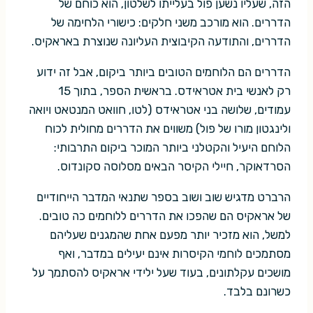
הזה, שעליו נשען פול בעלייתו לשלטון, הוא כוחם של
הדררים. הוא מורכב משני חלקים: כישורי הלחימה של
הדררים, והתודעה הקיבוצית העליונה שנוצרת באראקיס.
הדררים הם הלוחמים הטובים ביותר ביקום, אבל זה ידוע
רק לאנשי בית אטראידס. בראשית הספר, בתוך 15
עמודים, שלושה בני אטראידס (לטו, חוואט המנטאט ויואה
ולינגטון מורו של פול) משווים את הדררים מחולית לכוח
הלוחם היעיל והקטלני ביותר המוכר ביקום התרבותי:
הסרדאוקר, חיילי הקיסר הבאים מסלוסה סקונדוס.
הרברט מדגיש שוב ושוב בספר שתנאי המדבר הייחודיים
של אראקיס הם שהפכו את הדררים ללוחמים כה טובים.
למשל, הוא מזכיר יותר מפעם אחת שהמגנים שעליהם
מסתמכים לוחמי הקיסרות אינם יעילים במדבר, ואף
מושכים עקלתונים, בעוד שעל ילידי אראקיס להסתמך על
כשרונם בלבד.