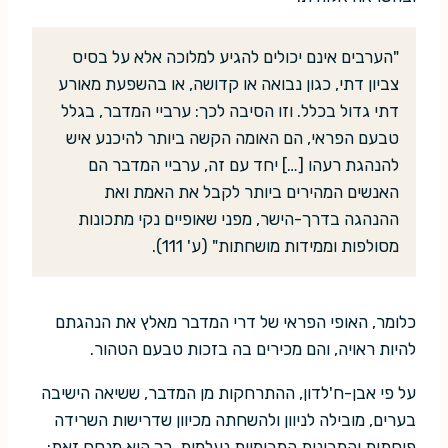
"הערבים אינם יכולים להגיע למלוכה אלא על בסיס
צביון דתי, כגון נבואה או קדושה, או בהשפעת מאורע
דתי גדול בכלל. וזו הסיבה לכך: ערביי המדבר, בגלל
טבעם הפראי, הם האומה הקשה ביותר להיכנע איש
להנהגת רעהו […] יחד עם זה, ערביי המדבר הם
האנשים המהירים ביותר לקבל את האמת ואת
ההנהגה בדרך-הישר, מפני שאופיים נקי מתכונות
מסולפות וממידות מושחתות" (ע' 111).
כלומר, האופי הפראי של דרי המדבר מאלץ את הנהגתם
להיות ראויה, והם מכירים בה בזכות טבעם הטהור.
על פי אבן-ח'לדון, ההתרחקות מן המדבר, ששיאה הישיבה
בערים, מובילה לניוון ולהשחתה מכיוון שדרישות השרידה
פוחתות והתכונות התרומיות נעלמות. כך הוא מנסח זאת: