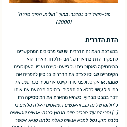
פול-מואד'דיב במדבר. מתוך "חולית: המיני סדרה"
(2000)
הדת הדררית
במערכת האמונה הדררית יש שני מרכיבים המתקשרים
לתפקיד הדת בתיאורו של אבן-ח'לדון. האחד הוא
המיסטיקה האקולוגית של לייאט-קיינס ואביו, האקולוגים
הקיסריים שגייסו לצדם את הדררים בניסיון להפריח את
שממת אראקיס, ולפני מותו קיינס אף מכיר בכך שמנהיג
כמו פול עשוי למלא בה תפקיד. ג'סיקה מבטאת את אותו
דבר במבט מבחוץ, כשהיא מתארת את המיסטיקה הזו
כ"
חלומו של מדען… והאנשים הפשוטים האלה מלאים בו
[…] והרי זה עוד מרכיב חיוני הנחוץ לבנה: אנשים שנושאים
בלבם חזון. נקל למלא אנשים כאלה בלהט קנאי. אפשר