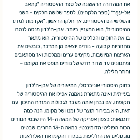
את המהדורה הראשונה של ספר ההיסטוריה "כִּתאב
אל-עִבְּר" (ספר הלקחים). לספר שלושה חלקים – השני
והשלישי הם היסטוריים, אך חלקו הראשון, "אקדמות למדע
ההיסטוריה", הוא המעניין ביותר. אבן-ח'לדון מנסה לנסח
בו את החוקים והכללים של ההיסטוריה. הוא מתאר
מחזוריות קבועה – נוודים יוצאים מן המדבר, כובשים את
הארצות המיושבות, מקימים ערים וממלכות ואז מסתאבים
ומתנוונים עד שדור חדש של נוודים תופס את מקומם –
וחוזר חלילה.
כחוק היסטורי אוניברסלי, התיאוריה של אבן-ח'לדון
בעייתית ואינה מתארת נאמנה אפילו את ההיסטוריה של
תקופתו, אם נבחן אותה מעבר לגבולות המזרח התיכון. עם
זאת, היא בבירור תוצר של זמנו ושל מקומו. הנה כמה
דוגמאות: בצפון אפריקה של המאה ה-14 היו שבטי הנוודים
הכוח הפוליטי הדומיננטי; במאה ה-13 החריבו שבטים
מונגוליים את הח'ליפות בבגדד והקימו את האלח'אנות