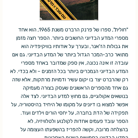
"חולית", ספרו של פרנק הרברט משנת 1965, הוא אחד
מספרי המדע הבדיוני החשובים ביותר. הספר חצה מזמן
את גבולות הז'אנר, ובערך על אודותיו בוויקיפדיה הוא
מתואר כרב-המכר הגדול ביותר של המדע הבדיוני. גם אם
עובדה זו אינה נכונה, אין ספק שמדובר באחד מספרי
המדע הבדיוני הנמכרים ביותר בכל הזמנים – ולא בכדי. לא
רק שהרברט יצר בו יקום עשיר ודמויות מרתקות, אלא שזה
גם אחד מהספרים הראשונים שעסק בצורה מעמיקה
בנושאים אקולוגיים, גם מחוץ למדע הבדיוני. לצד אלה
אפשר למצוא בו דיונים על מקומו של היחיד בהיסטוריה, על
תפקידה של הדת בחברה, על יחסי הורים וילדים ועוד.
הספר עובד פעמים אחדות לקולנוע ולטלוויזיה, לא
בהצלחה מרובה, וקשה להפריז בהשפעתו העצומה על
המדע הבדיוני בחמישים השנים האחרונות.