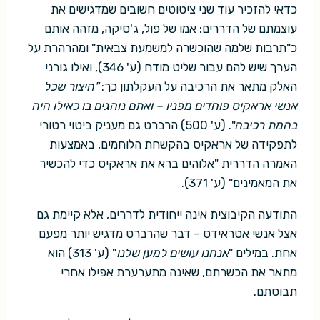
כדאי להזכיר עוד שני ציטוטים חשובים שמדגישים את
עוצמתם של הדררים: אמו של פול, ג'סיקה, מזהה אותם
כ"תרבות שלמה שהוכשרה למשמעת צבאית" ומהרהרת על
הערך שיש להם עבור שליט מודח (ע' 346), ואילו גורני
האלק מתאר את הרכיבה על העקלתון כך:
"היצור שכל
אנשי אראקיס פוחדים מפניו – ואתם נוהגים בו כאילו היה
בהמת רכיבה
". (ע' 500) הרברט גם מעניק ביטוי רטורי
לתפקידה של אראקיס בהקשחת הלוחמים, באמצעות
האמרה הדררית "אלוהים ברא את אראקיס כדי להכשיר
את המאמינים" (ע' 371).
התודעה הקיבוצית אינה ייחודית לדררים, אלא קיימת גם
אצל אנשי אטראידס – דבר שהרברט מדגיש יותר מפעם
אחת. במילים "
אנחנו עושים למען שלנו
" (ע' 313) הוא
מתאר את הכשרתם, שאינה מתערערת אפילו אחרי
תבוסתם.