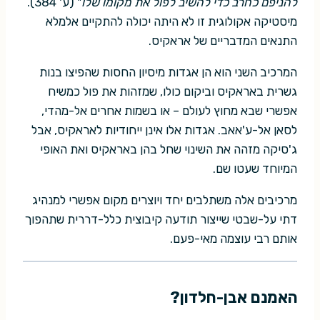
להניפם כחרב כדי להשיב לפול את מקומו שלו
" (ע' 384).
מיסטיקה אקולוגית זו לא היתה יכולה להתקיים אלמלא
התנאים המדבריים של אראקיס.
המרכיב השני הוא הן אגדות מיסיון החסות שהפיצו בנות
גשרית באראקיס וביקום כולו, שמזהות את פול כמשיח
אפשרי שבא מחוץ לעולם – או בשמות אחרים אל-מהדי,
לסאן אל-ע'אאב. אגדות אלו אינן ייחודיות לאראקיס, אבל
ג'סיקה מזהה את השינוי שחל בהן באראקיס ואת האופי
המיוחד שעטו שם.
מרכיבים אלה משתלבים יחד ויוצרים מקום אפשרי למנהיג
דתי על-שבטי שייצור תודעה קיבוצית כלל-דררית שתהפוך
אותם רבי עוצמה מאי-פעם.
האמנם אבן-חלדון?