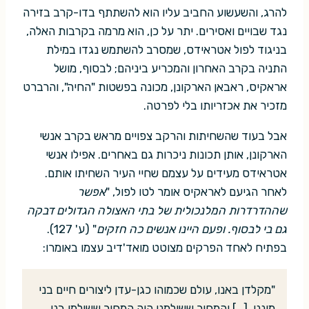
להרג, והשעשוע החביב עליו הוא להשתתף בדו-קרב בזירה
נגד שבויים ואסירים. יתר על כן, הוא מרמה בקרבות האלה,
בניגוד לפול אטראידס, שמסרב להשתמש נגדו במילת
התניה בקרב האחרון והמכריע ביניהם; לבסוף, מושל
אראקיס, ראבאן הארקונן, מכונה בפשטות "החיה", והרברט
מזכיר את אכזריותו בלי לפרטה.
אבל בעוד שהשחיתות והרקב צפויים מראש בקרב אנשי
הארקונן, אותן תכונות ניכרות גם באחרים. אפילו אנשי
אטראידס מעידים על עצמם שחיי העיר השחיתו אותם.
לאחר הגיעם לאראקיס אומר לטו לפול, "
אפשר
שההדרדרות המלנכולית של בתי האצולה הגדולים דבקה
גם בי לבסוף. ופעם היינו אנשים כה חזקים
" (ע' 127).
בפתיח לאחד הפרקים מצוטט מואד'דיב עצמו באומרו:
"מקלדן באנו, עולם שכמוהו כגן-עדן ליצורים חיים בני
מיננו. […] והמחיר ששילמנו היה המחיר ששילמו בני