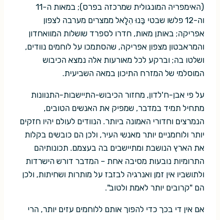
(האימפריה המונגולית שמרכזה בפרס); במאות ה-11
וה-12 פלשו שבטי בַּנוּ הִלָאל ממצרים מערבה לצפון
אפריקה; באותן מאות, חדרו לספרד שושלות המוואחדון
והמראבטון מצפון אפריקה, שהסתמכו על לוחמים נוודים,
ושלטו בה; וברקע לכל מאורעות אלה נמצא הכיבוש
המוסלמי של המזרח התיכון במאה השביעית.
על פי אבן-ח'לדון, מחזור הכיבוש-התיישבות-התנוונות
מתחיל תמיד במדבר, שמפיק את האנשים הטובים,
הנמרצים וחדורי האמונה ביותר. הנוודים לעולם יהיו חזקים
יותר ולוחמניים יותר מאנשי העיר, ולכן הם כובשים בקלות
את הארץ הנושבת ומתיישבים בה בעצמם. תכונותיהם
התרומיות נובעות מסיבה אחת – המדבר דורש הישרדות
ולתושביו אין זמן ואנרגיה לבזבז על מותרות ושחיתות, ולכן
הם "קרובים יותר לאמת ולטוב".
אם אין די בכך כדי להפוך אותם ללוחמים עזים יותר, הרי