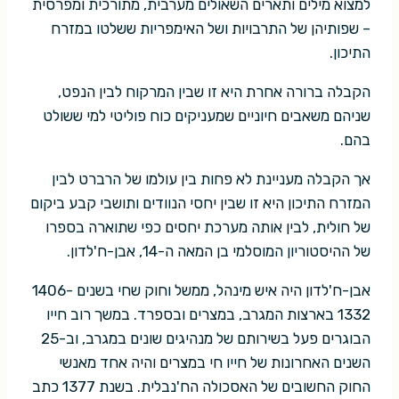
למצוא מילים ותארים השאולים מערבית, מתורכית ומפרסית
– שפותיהן של התרבויות ושל האימפריות ששלטו במזרח
התיכון.
הקבלה ברורה אחרת היא זו שבין המרקוח לבין הנפט,
שניהם משאבים חיוניים שמעניקים כוח פוליטי למי ששולט
בהם.
אך הקבלה מעניינת לא פחות בין עולמו של הרברט לבין
המזרח התיכון היא זו שבין יחסי הנוודים ותושבי קבע ביקום
של חולית, לבין אותה מערכת יחסים כפי שתוארה בספרו
של ההיסטוריון המוסלמי בן המאה ה-14, אבן-ח'לדון.
אבן-ח'לדון היה איש מינהל, ממשל וחוק שחי בשנים 1406-
1332 בארצות המגרב, במצרים ובספרד. במשך רוב חייו
הבוגרים פעל בשירותם של מנהיגים שונים במגרב, וב-25
השנים האחרונות של חייו חי במצרים והיה אחד מאנשי
החוק החשובים של האסכולה הח'נבלית. בשנת 1377 כתב