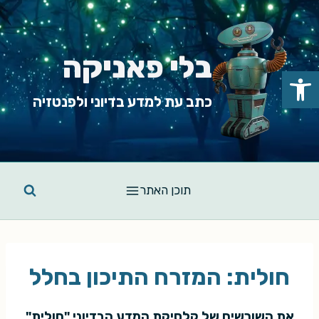
Ski
t
conten
בלי פאניקה
פתח סרגל נגישות
כתב עת למדע בדיוני ולפנטזיה
תוכן האתר
חולית: המזרח התיכון בחלל
את השורשים של קלסיקת המדע הבדיוני "חולית"