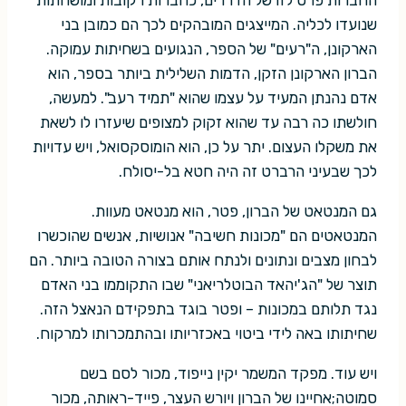
החברות פרט לזו של הדררים, כחברות רקובות ומושחתות
שנועדו לכליה. המייצגים המובהקים לכך הם כמובן בני
הארקונן, ה"רעים" של הספר, הנגועים בשחיתות עמוקה.
הברון הארקונן הזקן, הדמות השלילית ביותר בספר, הוא
אדם נהנתן המעיד על עצמו שהוא "תמיד רעב". למעשה,
חולשתו כה רבה עד שהוא זקוק למצופים שיעזרו לו לשאת
את משקלו העצום. יתר על כן, הוא הומוסקסואל, ויש עדויות
לכך שבעיני הרברט זה היה חטא בל-יסולח.
גם המנטאט של הברון, פטר, הוא מנטאט מעוות.
המנטאטים הם "מכונות חשיבה" אנושיות, אנשים שהוכשרו
לבחון מצבים ונתונים ולנתח אותם בצורה הטובה ביותר. הם
תוצר של "הג'יהאד הבוטלריאני" שבו התקוממו בני האדם
נגד תלותם במכונות – ופטר בוגד בתפקידם הנאצל הזה.
שחיתותו באה לידי ביטוי באכזריותו ובהתמכרותו למרקוח.
ויש עוד. מפקד המשמר יקין נייפוד, מכור לסם בשם
סמוטה;אחיינו של הברון ויורש העצר, פייד-ראותה, מכור