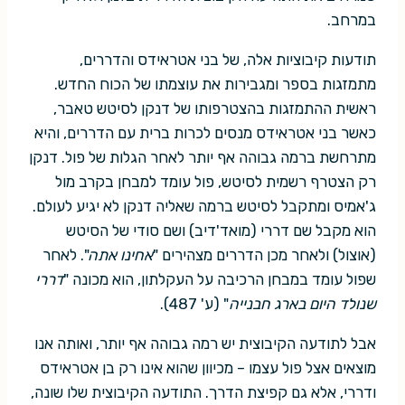
במרחב.
תודעות קיבוציות אלה, של בני אטראידס והדררים,
מתמזגות בספר ומגבירות את עוצמתו של הכוח החדש.
ראשית ההתמזגות בהצטרפותו של דנקן לסיטש טאבר,
כאשר בני אטראידס מנסים לכרות ברית עם הדררים, והיא
מתרחשת ברמה גבוהה אף יותר לאחר הגלות של פול. דנקן
רק הצטרף רשמית לסיטש, פול עומד למבחן בקרב מול
ג'אמיס ומתקבל לסיטש ברמה שאליה דנקן לא יגיע לעולם.
הוא מקבל שם דררי (מואד'דיב) ושם סודי של הסיטש
(אוצול) ולאחר מכן הדררים מצהירים "
אחינו אתה
". לאחר
שפול עומד במבחן הרכיבה על העקלתון, הוא מכונה "
דררי
שנולד היום בארג חבנייה
" (ע' 487).
אבל לתודעה הקיבוצית יש רמה גבוהה אף יותר, ואותה אנו
מוצאים אצל פול עצמו – מכיוון שהוא אינו רק בן אטראידס
ודררי, אלא גם קפיצת הדרך. התודעה הקיבוצית שלו שונה,