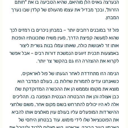
הנערצה גאויס הלן מוהיאם, שהיא הטביעה בו את "חותם
הזרות", ובכך מבדיל את עצמו מהעולם של קלדן שבו נערך
המבחן.
פול זר במובנים רחבים יותר – במבחן ניכרים בו רמזים לכך
שהוא למעשה קפיצת הדרך, מעין משיח שתכונותיו הופכות
אותו זר לאנושות כולה, שאותו עמלו בנות גשרית ליצור
באמצעות תכנית זיווגים הנמשכת דורות רבים – אבל אפשר
לקרוא את ההצהרה הזו גם בהקשר צר יותר.
הנימה הזו מתחדדת לאחר הגעתו של פול לאראקיס,
כשאנחנו עדים לתמורות שחלות בו. בעולם המדבר הוא
מוצא את מקומו ומממש הן את ההכשרה המדוקדקת שלו
כבן אצולה והן את ההבטחה הגנטית הצפונה בו. תהליכים
אלה לא היו יכולים להתרחש בשום מקום אחר, משום שלחצי
ההישרדות המופעלים עליו בעולם עוין מאלצים אותו להביא
את הפוטנציאל שלו לידי מימוש. עוד בבטחון היחסי של
הארמון בעיר הבירה, אראקין, הוא מצליח ללכוד ולנטרל את