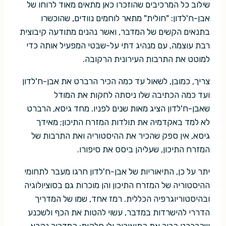
שילוב כל המרכיבים שהוזכרו כאן מתאים מאוד לרוחו של
אבן-ח'לדון: "חולית" מתאר לוחמים נוודים, שהוכשרו
בתנאים הקשים של המדבר, ואשר נהנים מתודעה קיבוצית
רבת עוצמה, עם מנהיג דתי על-שבטי המפעיל אותה כדי
למוטט את התרבות העירונית הרקובה.
צריך, כמובן, לשאול עד כמה הכיר הרברט את אבן-ח'לדון
ועד כמה הכתיבה שלו ניסתה לחקות את המודל
שאבן-ח'לדון הציג מאות שנים לפניו. מחד גיסא, הרברט
לא למד באקדמיה את תולדות המזרח התיכון; מאידך
גיסא, אין ספק שהכיר את ההיסטוריה ואת התרבות של
המזרח התיכון, שעליהן ביסס את סיפורו.
יתר על כן, התיאוריות של אבן-ח'לדון חרגו מעבר לתחומי
ההיסטוריה של המזרח התיכון והן מוכרות גם בסוציולוגיה
ובהיסטוריוגרפיה הכללית. רמז אחד, שמו של המדריך
הדררי להישרדות במדבר, עשוי להטות את הכף ולשכנע