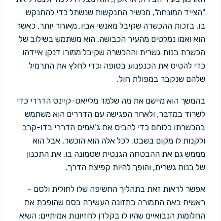
"הצייד המונחה", מכשיר התנקשות שנשתל כדי להתנקש
בו, בזכות ההכשרה שקיבל מאנשי אביו. מאוחר יותר, כאשר
הוא ואמו נמלטים מהעיר הכבושה, הוא משתמש בשילוב של
הכשרת בנות גשרית וההכשרה שקיבל ממורו דנקן איידהו
כדי להטיס את הכנפנוע בסופה וכדי לחלץ את התרמיל
שלהם שנקבר במפולת חול.
בהמשך הוא מיישם את מה שלמד מלייאט-קיינס הדררי כדי
לשרוד במדבר, ולאחר הפגישה עם הדררים הוא משתמש
בהכשרתו כלוחם כדי להביס את ג'אמיס הדררי בדו-קרב
ולקנות לו מקום בשבט. לכל אלה הוא הוכשר, אבל הוא
מממש גם את ההבטחה הגנטית שטמונה בו, את התכנון
של בנות גשרית, והופך להיות קפיצת הדרך.
אפשר לראות זאת בתהליך החשיפה שלו לחולית ולסם –
ראשית באה התמורה בתזונה העשירה בסם שהופכת את
החלומות הנבואיים שהיו לו בקלדן לחזיונות אמיתיים; השיא