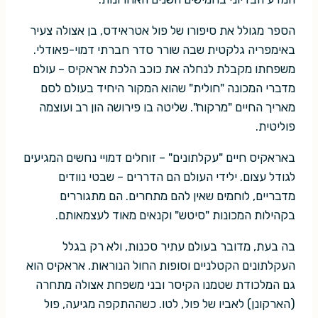
הספר מגולל את סיפורו של פול אטראידס, בן אצולה צעיר
באימפריה גלקטית שבה שורר סדר חברתי דמוי-פאודלי.
משפחתו מקבלת לנחלה את כוכב הלכת אראקיס – עולם
מדברי המכונה "חולית" שהוא המקור היחיד בעולם לסם
מאריך החיים "מרקוח". שליטה בו פירושה הון רב ועוצמה
פוליטית.
באראקיס חיים "עקלתונים" – זוחלים דמויי נחשים המגיעים
לגודל עצום. ילידי העולם הם הדררים – שבטי נוודים
מדבריים, לוחמים שאין להם מתחרים. הם מתגוררים
בקהילות המכונות "סיטש" וקנאים מאוד לעצמאותם.
בה בעת, מדובר בעולם עתיר סכנות, ולא רק בגלל
העקלתונים הקטלניים וסופות החול הנוראות. אראקיס הוא
גם המלכודת שטמנו הקיסר ובני משפחת אצולה מתחרה
(הארקונן) לאביו של פול, לטו. כשההתקפה מגיעה, פול