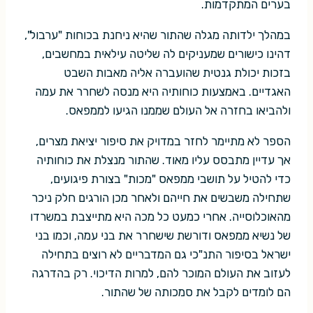
בערים המתקדמות.
במהלך ילדותה מגלה שהתור שהיא ניחנת בכוחות "ערבול",
דהינו כישורים שמעניקים לה שליטה עילאית במחשבים,
בזכות יכולת גנטית שהועברה אליה מאבות השבט
האגדיים. באמצעות כוחותיה היא מנסה לשחרר את עמה
ולהביאו בחזרה אל העולם שממנו הגיעו לממפאס.
הספר לא מתיימר לחזר במדויק את סיפור יציאת מצרים,
אך עדיין מתבסס עליו מאוד. שהתור מנצלת את כוחותיה
כדי להטיל על תושבי ממפאס "מכות" בצורת פיגועים,
שתחילה משבשים את חייהם ולאחר מכן הורגים חלק ניכר
מהאוכלוסייה. אחרי כמעט כל מכה היא מתייצבת במשרדו
של נשיא ממפאס ודורשת שישחרר את בני עמה, וכמו בני
ישראל בסיפור התנ"כי גם המדבריים לא רוצים בתחילה
לעזוב את העולם המוכר להם, למרות הדיכוי. רק בהדרגה
הם לומדים לקבל את סמכותה של שהתור.