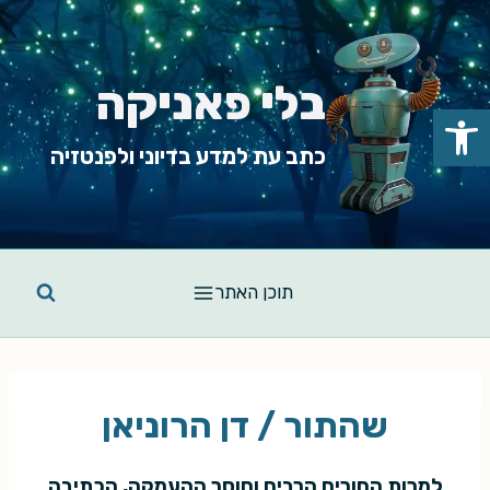
Ski
t
conten
בלי פאניקה
פתח סרגל נגישות
כתב עת למדע בדיוני ולפנטזיה
תוכן האתר
שהתור / דן הרוניאן
למרות החורים הרבים וחוסר ההעמקה, הכתיבה