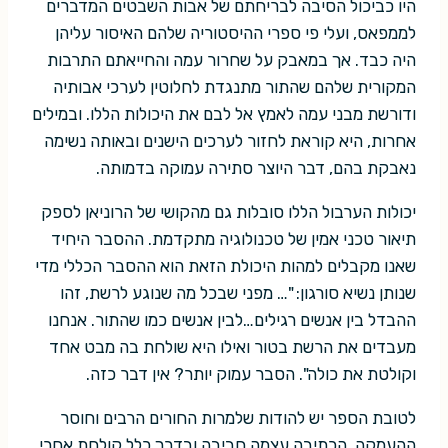
היו כביכול הסיבה לבריחתם של אבות השבטים המדברים
לממפאס, ועלי פי ספרי ההיסטוריה שלהם האיסור עליהן
היה כבד. אך במאבק על שחרור עמה והחייאתם התרבות
המקורית שלהם שהתור מתנגדת לחלוטין לערכי אבותיה
ודורשת מבני עמה לאמץ אל לבם את היכולות הללו. ובמילים
אחרות, היא קוראת לחזור לערכים הישנים ובאותה נשימה
נאבקת בהם, דבר היוצר סתירה עמוקה בדמותה.
יכולות הערבול הללו סובלות גם מהקושי של הרוניאן לספק
תיאור טכני אמין של טכנולוגיה מתקדמת. ההסבר היחיד
שאנו מקבלים למהות היכולת הזאת הוא ההסבר הכללי מדי
שנותן נשיא סורגון: "… מפני שבכל מה שנוגע לרשת, זהו
ההבדל בין אנשים רגילים…לבין אנשים כמו שהתור. אנחנו
מעבדים את הרשת בטור ואילו היא שולחת בה מבט אחד
וקולטת את כולה". הסבר עמוק יותר? אין דבר כזה.
לטובת הספר יש להודות שלמרות החורים הרבים וחוסר
ההעמקה, הכתיבה עצמה חביבה ובדרך כלל קולחת אחרי