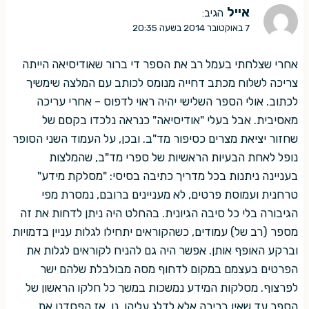
אייל
הגיב:
7 באוקטובר 2014 בשעה 20:35
אחרי שצלחתי בעמל רב את הספר די ברור שאודיסיאה הייתה
צריכה לשלוח מכתב דחייה מנומס לכותב עם המלצה שימשיך
לכתוב. אולי הספר השלישי יהיה ראוי לדפוס – אחרי עריכה
מאסיבית. אבל בעלי "אודיסיאה" כנראה נלכדו בקסם של
שחזור יציאת מצרים כסיפור מד"ב. ובכן, על העמוד השני הסופר
נופל לאחת הבעיות הראשיות של ספרי מד"ב, שהמלצות
בעניינה ניתנות בכל מדריך כתיבה בסיסי: "מסלקת מידע"
טרחנית ועמוסת פרטים, לא מעניינים ברובם, נמסרת מפי
הגיבורה בלי כל סיבה הגיונית. בהחלט היה ניתן לדחות את זה
מספר (רב של) עמודים, כשהקוראים יתחילו לגלות עניין בדמויות
וברקע האופף אותן. אפשר היה גם להניח לקוראים לגלות את
הפרטים בעצמם במקום לדחוף מסה מבולבלת שלהם ישר
לפרצוף. מסלקות המידע נמשכות במשך כל חלקו הראשון של
הספר עד שאין ברירה אלא לדלג עליהן. נו, אז הפסדנו את