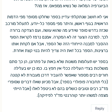
הביוגרפיה המלאה של נשיא ממפאס. אז מה?
אני לא חושב שנתקלתי עדיין בספר שחלקו מסופר מפי הדמות
הראשית בגוף ראשון, והיתר מפי מספר כל-יודע. לתעלול מורכב
שכזה נדרש סופר שיודע מה שהוא עושה, ועם הצדקה ברורה
לכך. למרבה הצער זה לא המקרה. אמנם נרמז לקראת הסוף
ההסבר למבנה הייחודי הזה של הספר, אבל אם לקחת אותו
ברצינות, הספר בכל זאת היה צריך להיות בנוי קצת אחרת.
בספר יש תעלומות משונות שלא באות על פתרונן, הן כך סתם
מושלכות בצדי העלילה ככלי אין חפץ בו. כמו כן יש בעלילה
חורים רבים מספור שאפשר להעביר דרכן מעבורת לא קטנה
(כלי תחבורה פופולרי בספר), אבל מכיוון שאלו דברים שסופרי
מד"ב רבים וטובים כושלים בהם לא ניטפל לאלו (אבל הייתי
מצפה למשהו יותר קוהרנטי מד"ר לפיזיקה).
Reply