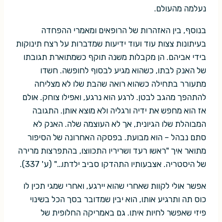
נעלמה מהעולם.
בנוסף, בין האזהרות של הרופאים ומאמרי ההפחדה
בעיתונות צצות עוד ועוד ידיעות שמדברות על רצח תינוקות
בידי אביהם. הן מקבלות משנה תוקף כשמתוארת תגובתו
של האנק לבתו, כשהוא מגיע לבסוף לחופשה. חשדו
מתעורר בתחילה כשהוא רואה שהבת שלו לא מצליחה
להתהפך מהגב לבטן. לרגע הוא נרגע, ואפילו צוחק. אולם
אז הוא מחפש את ידיה ורגליה ולא מוצא אותן. התגובה
המבוהלת שלו הגיונית, אך לא העוצמה שלה. האנק לא
סתם נבהל – הוא מבועת. בפסקה האחרונה של הסיפור
מתואר איך "ראשו רעד ושריריו התכווצו, בהתפרצות מרירה
של היסטריה. אצבעותיו התהדקו סביב ילדתו…" (ע' 337).
אפשר אולי לקוות שאחרי שהוא יירגע, ואחרי שמגי תכין לו
כוס תה ותרגיע אותו, הוא יבין שמדובר בסך הכל בשינוי
פיזי שאפשר לחיות איתו. גם באמריקה החלופית של