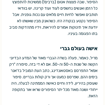
הסיפור, שבה פצצות אטום (ברבים!) ממשיכות להתפוצץ
כל הזמן ואנשים נחשפים לעוד ועוד קרינה, יש בוודאי
תותבים ואפשר לחיות חיים מלאים עם נכות גופנית. אבל
הסיפור נקטע בנקודה הזו. כשהאנק מבין שאשתו לא
יודעת איך תינוקות אמורים להיראות, וידיו מתהדקות סביב
בתו הפגומה בעיניו.
אישה בעולם גברי
מריל, כאמור, פעלה בשדה הגברי מאוד של המדע הבדיוני
הקשה של שנות ה-50 וה-50. אם לא די בזה, סיפורה "רק
אמא" התפרסם באסטאונדינג, כתב העת המוביל בז'אנר
בימים ההם, שפרסם כמעט אך ורק קולות גבריים. סיפור
שעוסק בהיריון, לידה וחיים כאישה הממתינה לבעלה, היה
ייחודי ושונה מאוד מכל יתר הסיפורים שראו אור בתקופה
הזאת.