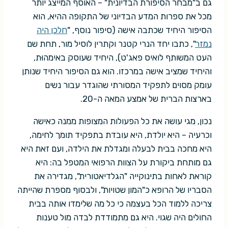
גם ב"מבחר הסיפורת הבדיונית" – האוסף המייצג יותר
מכל את ספרות המדע הבדיוני של התקופה ההיא, הוא
הסיפור היחיד שכתבה אישה (סיפור נוסף, "
חלכן היה
נמזר
", כתבו יחד הנרי קטנר וקתרין לוסיל מור, תחת שם
העט המשותף לואיס פאג'ט), היחיד שעוסק באימהוּת,
והיחיד שמציב אישה במרכזו. הוא גם הסיפור היחיד שנותן
עומק מסוים לתפקיד המסורתי שהוגדר עבור נשים
בארצות הברית של אמצע המאה ה-20.
נכון, מגי עושה את כל הפעולות המצופות ממנה כאישה
וכרעיה – היא יולדת, היא עובדת בתפקיד תומך לחימה,
היא מחכה בבית לבעלה ומגדלת את הילדה, ועם זאת היא
גם מותחת ביקורת על הצוות הרפואי המטפל בה: היא
קוראת לאחות בתינוקייה "הגלדיאטורית", מגדירה את
הסבריו של הרופא כ"המון שטויות", ולבסוף מספרת שהייתה
צריכה ללמוד הכל בעצמה כי כל מה שלימדו אותה בבית
החולים היה שגוי. היא גם מתמודדת לבדה מול טענות