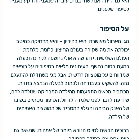
היא גם הייתה אם לשתי בנות, עובדה שמעניקה רקע מעניין
לסיפור שלפנינו.
על הסיפור
מגי מארוול מאושרת. היא בהיריון – והיא מדחיקה כמיטב
יכולתה את מה שקורה בעולם החיצון, כלומר, מלחמת
העולם השלישית. ידוע שהיא אולי נחשפה לקרינה ובעלה
כמעט בטוח נחשף. העיתונים מלאים בסיפורים על רופאים
שמדווחים על מוטציות חדשות, אבל מגי משתדלת להתעלם
מזה, להשקיע בעבודתה ולכתוב לבעלה הנמצא בחזית.
מכתביה מלאים התפעמות מהילדה המבריקה שנולדה להם,
שיודעת לדבר לפני שלמדה לזחול. הסיפור מסתיים בשובו
של האנק הביתה והגילוי המטריד של המוטציה האמיתית
של הילדה.
ברוכים הבאים לסיוט הנורא ביותר של אמהות, שנשאר גם
כיום אקטואלי במידה מפחידה.