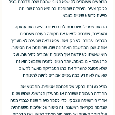
הרופאים שאומרים לה שלא הגיוני שהבת שלה מדברת בגיל
כל כך צעיר. היחידה שתומכת בה היא חברה שהייתה
סייעת לרופא שיניים בצבא.
הדמות שמריל משרטטת לנו בסיפורה היא דמות עמוקה
ומעניינת, שמנסה למצוא את מקומה בעולם שאחרים
הכתיבו עבורה. לא רק זאת, אלא נראה שבעלה לא מעריך
אותה, שכן המחשבה האחרונה שלו, שחותמת את הסיפור,
היא שאשתו לא יודעת איך תינוקות אמורים להיראות, ועל
כך נאמר – נו באמת. יותר הגיוני להניח שהבעל הוא זה
שלא מסוגל להעריך את בתו המבריקה מאשר לחשוב
שאישה לא תדע כמה גפיים אמורים להיות לתינוקת.
מריל נעזרת ברקע של מלחמה אטומית, המבטא את
החרדה העמוקה ששררה אז מהעידן הגרעיני, שלוש שנים
אחרי הירושימה ונגסקי, כדי לספר סיפור שונה לגמרי ממה
שנדמה בקריאה ראשונה. זה סיפור על אלימות משפחתית
ועל חוסר האונים של נשים מול ממסד רפואי. שני הדברים