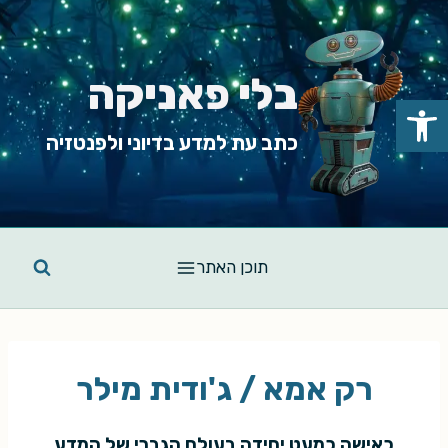
Ski
t
conten
בלי פאניקה
פתח סרגל נגישות
כתב עת למדע בדיוני ולפנטזיה
תוכן האתר
רק אמא / ג'ודית מילר
כאישה כמעט יחידה בעולם הגברי של המדע