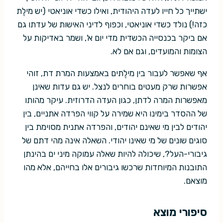
ישתייך כל חייו לעדה היהודית, ואילו כשדי אוניאטי (יש מילֶת
כזה!) נולד כשדי אוניאטי, וכפוף לדיני האישות של עדתו גם
אם ביקר בכנסייה הכשדית מדי יום א', ושמר באדיקות על
הצומות והמועדים, וגם אם לא.
אף שאפשר לעבור בין מילֶתים באמצעות המרת דת, זוהי
אפשרות שרק מעטים בוחרים לנצל. יש גם עדות שאינן
מאפשרות המרה לדתן, כגון העדה הדרוזית. עיקר מהותו
של ההסדר בימינו היא שמירה על קווי הפרדה אתניים, בין
יהודים לבין מי שאינם יהודים, והפרדה אתנית מסוימת בין
סוגים שונים של מי שאינו יהודי. השאלה אינה מהי דתם של
גיבורי-העל?, שיכולה להיות שאלה עמוקה מיני ים בהינתן
התובנות המיוחדות שרכשו גיבורים אלו בחייהם, אלא מהו
מוצאם.
סיפורי מוצא