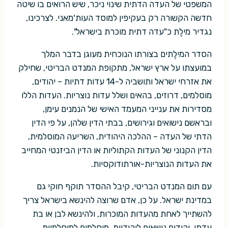
המשפטי של העדה הדתית שינוי ניכר, שיש הרואים בו שיטה
חדשה הקשורה רק בעקיפין למוסד העות'מאני. לצרכינו,
נגדיר מילֶת כ"עדה דתית מוכרת בישראל".
הסדר המילֶתים בצורתו הנוכחית מעוגן בדבר המלך
במועצתו על ארץ ישראל, מתקופת המנדט הבריטי, שחילק
את אזרחי ישראל ותושביה ל-14 עדות דתיות – יהודים,
מוסלמים, דרוזים, בהאים ושלל עדות נוצריות. העדות הללו
מסדירות את ענייני המעמד האישי של הנמנים עימן,
ובראשם נישואים וגירושים, בבתי הדין שלהן, על פי הדין
הדתי של העדה – ההלכה היהודית, השריעה המוסלמית,
הדין הקנוני של העדות הקתוליות או הדין הביזנטי המחייב
את העדות הנוצריות-אורתודוקסיות.
עם תום המנדט הבריטי, קיבל ההסדר תוקף חוקי גם
במדינת ישראל. על כן, אדם שרוצה להינשא בישראל צריך
להשתייך לאחת מהעדות המוכרות, ולהינשא לבן או בת
עדתו. יהודים נישאים ליהודיות, מוסלמים למוסלמיות,