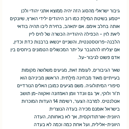
גיבור ישראלי מהסוג הזה יהיה ממוצא אתני יהודי ולכן
ייטמע בשיטת המילֶת כמו רוב היהודים ילידי הארץ, שיונקים
אותה בחלב אימם. אם יתאהב, בחירת ליבו תהיה בודאי
ליאת לוין – הכפילה היהודייה הכשרה של לויס ליין
הלבנה-פרוטסטנטית, והשניים יינשאו ברבנות כדת וכדין,
אם יצליחו להתגבר על יתר המכשולים הטמונים ביחסים בין
אדם פשוט לגיבור-על.
שאר הגיבורים, לעומת זאת, מגיעים משלושה מקומות
בעייתיים מאוד מבחינה מילֶתית. הראשון מביניהם הוא
סיפורי המיתולוגיה. משם מגיעים כמובן האלים הנורדיים
ת'ור ולוקי, אך גם וונדר וומן האמזונה ואקווה-מן תושב
אטלנטיס. למרבה הצער, רשימת 14 העדות המוכרות
בישראל אומנם מכירה בעדה הנוצרית
היוונית-אורתודוקסית, אך לא באחותה, העדה
היוונית-אלילית, ועל אחת כמה וכמה לא בעדה