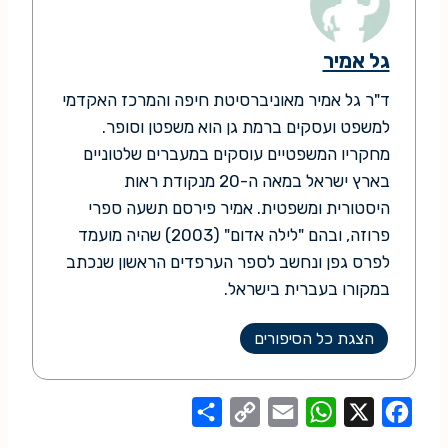
גל אמיר
ד"ר גל אמיר מאוניברסיטת חיפה והמרכז האקדמי
למשפט ועסקים ברמת גן הוא משפטן וסופר.
מחקריו המשפטיים עוסקים במעברים שלטוניים
בארץ ישראל במאה ה-20 מנקודת ראות
היסטורית ומשפטית. אמיר פירסם תשעה ספרי
פרוזה, ובהם "לילה אדום" (2003) שהיה מועמד
לפרס גפן ונחשב לספר הערפדים הראשון שנכתב
במקורו בעברית בישראל.
הצגת כל הסיפורים
S
C
E
W
X
F
h
o
m
h
a