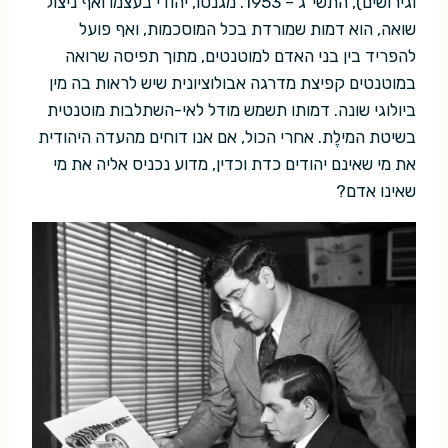
וגירושים), התשי"ג – 1953. מגנטו, יהודי בעצמו ואף ניצול
שואה, הוא דמות שמורדת בכל המוסכמות, ואף פועל
להפריד בין בני האדם למוטנטים, מתוך תפיסה שרואה
במוטנטים קפיצת מדרגה אבולוציונית שיש לראות בה מין
ביולוגי שונה. דמותו תשמש מודל לאי-השתלבות מוטנטית
בשיטת המילֶת. אחרי הכול, אם אנו דוחים מהעדה היהודית
את מי שאינם יהודים כדת וכדין, מדוע נכניס אליה את מי
שאינו אדם?