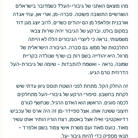
מהו מוצאם האתני של גיבורי-העל? כשמדובר בישראלים
השורשיים התשובה פשוטה. סברה-מן, אורי און, עוזי אגדה
אורבנית ופלאפל מן הם יהודים כשרים, לרוב יוצג מגן דוד
במקום בולט, וברקע של הגיבור יהיה שירות צבאי
משמעותי. נראה כי ליוצרי הגיבורים הללו לא הייתה
התלבטות של ממש. גם סברה, הגיבורה הישראלית של
מרוול, היא יהודייה בשם רות בן-שרף שנולדה בקריית
שמונה. נראה – ואשמח להתבדות – שיומה של גיבורת-העל
הדרוזית טרם הגיע.
זה החלק הקל. מתחת לפני השטח תוסס גיוון עדתי שיש
לקחת בחשבון. סיפורי הרקע של גיבורי-העל מתחלקים
לכמה סוגים. הראשון הוא האדם הרגיל, שנחשף לגורם
חיצוני ששינה אותו. אצל ספיידר-מן זה היה ארס של עכביש
רדיואקטיבי ואילו אצל באטמן, רצח הוריו הותיר אותו עשיר
מאוד, כועס מאוד ועם משרת אישי צמוד בשם אלפרד –
תנאי מספיק כדי להיות גיבור-על.