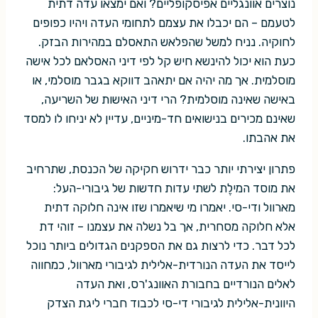
נוצרים אוונגליים אפיסקופליים? ואם ימצאו עדה דתית
לטעמם – הם יכבלו את עצמם לתחומי העדה ויהיו כפופים
לחוקיה. נניח למשל שהפלאש התאסלם במהירות הבזק.
כעת הוא יכול להינשא חיש קל לפי דיני האסלאם לכל אישה
מוסלמית. אך מה יהיה אם יתאהב דווקא בגבר מוסלמי, או
באישה שאינה מוסלמית? הרי דיני האישות של השריעה,
שאינם מכירים בנישואים חד-מיניים, עדיין לא יניחו לו למסד
את אהבתו.
פתרון יצירתי יותר כבר ידרוש חקיקה של הכנסת, שתרחיב
את מוסד המילֶת לשתי עדות חדשות של גיבורי-העל:
מארוול ודי-סי. יאמרו מי שיאמרו שזו אינה חלוקה דתית
אלא חלוקה מסחרית, אך בל נשלה את עצמנו – זוהי דת
לכל דבר. כדי לרצות גם את הספקנים הגדולים ביותר נוכל
לייסד את העדה הנורדית-אלילית לגיבורי מארוול, כמחווה
לאלים הנורדיים בחבורת האוונג'רס, ואת העדה
היוונית-אלילית לגיבורי די-סי לכבוד חברי ליגת הצדק