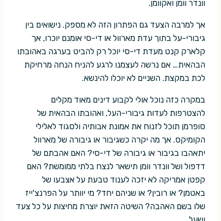
וונדר וומן ואקוומן.
אך למרבה הצעד גם הפתרון הזה לא מספק. נישואים בין
גיבורי-על בתוך עדת מארוול או די-סי אומנם יוכרו, אך
קלארק קנט מעדת די-סי יוכל רק להביט בערגה באהובתו
הבהאית… אם נרשה לעצמנו לרגע להניח הנחה מרחיקת
לכת במקצת. השניים לא יוכלו להינשא.
במקרה כזה נוכל אולי לקבוע דינים מאוד מקלים
להצטרפות לעדות גיבורי-העל, ואהובתו הבהאית של
סופרמן תוכל לזנוח את אמונת אבותיה ולסגוד לאלילי
הקומיקס. אך מה יקרה כשגיבור או גיבורה של מארוול
יתאהבו בגיבור או גיבורה של די-סי? האם אהבתם של
דדפול ושל וונדר וומן תישאר לנצח בלתי ממומשת? האם
קפטן אמריקה לא יזכה לענוד טבעת על אצבעו של
באטמן? או רובין? או שניהם יחד? מי יוותר על הפרנצ'ייז
שלו בשם האהבה? השיטה הזאת יוצרת מחיצות על כל צעד
ושעל.