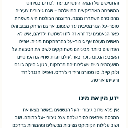
והחמישים של המאה העשרים, עוד לכודים במיתוס
המשפחה האמריקאית המושלמת – שגם גיבורים צעירים
מהם טרם השתררו ממנה. הדוגמה הבולטת היא משפחת
סופר-על הנורמטיבית עד שעמום. אך גם הרחק מבוב והלן
פאר הנאמנים עד זרא זה לזו ולשלושת ילדיהם, איש לא
האשים מעולם אף גיבור-על בהרפתקנות מינית. אפילו
הפרועים ביותר מביניהם משתוקקים לשים את הטבעת על
האצבע הנכונה. וכך באו לעולם זוגות שחייהם הפרטיים
משעממים כשם שעלילותיהם מרתקות, כגון ג'סיקה ג'ונס
ולוק קייג', סו סטורם וריד ריצ'רדס, ואפילו הגנרל זוד
ורעייתו אורסה.
ידע מין את מינו
אין פלא שרוב גיבורי-העל הנשואים באושר מצאו את
המכסה שיתאים לסיר שלהם אצל גיבורי-על כמותם. שוב
ושוב עלילות הקומיקס מציבות מכשולים ומהמורות בדרכם