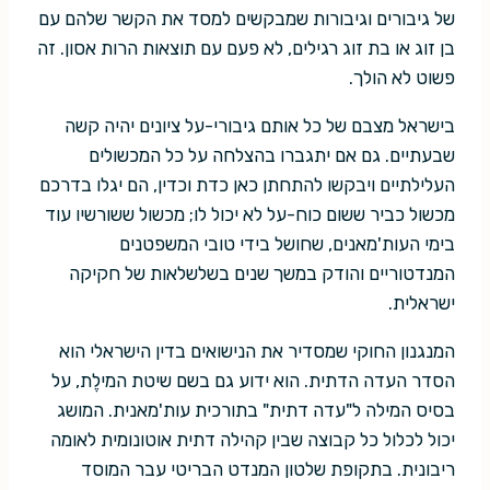
של גיבורים וגיבורות שמבקשים למסד את הקשר שלהם עם
בן זוג או בת זוג רגילים, לא פעם עם תוצאות הרות אסון. זה
פשוט לא הולך.
בישראל מצבם של כל אותם גיבורי-על ציונים יהיה קשה
שבעתיים. גם אם יתגברו בהצלחה על כל המכשולים
העלילתיים ויבקשו להתחתן כאן כדת וכדין, הם יגלו בדרכם
מכשול כביר ששום כוח-על לא יכול לו; מכשול ששורשיו עוד
בימי העות'מאנים, שחושל בידי טובי המשפטנים
המנדטוריים והודק במשך שנים בשלשלאות של חקיקה
ישראלית.
המנגנון החוקי שמסדיר את הנישואים בדין הישראלי הוא
הסדר העדה הדתית. הוא ידוע גם בשם שיטת המילֶת, על
בסיס המילה ל"עדה דתית" בתורכית עות'מאנית. המושג
יכול לכלול כל קבוצה שבין קהילה דתית אוטונומית לאומה
ריבונית. בתקופת שלטון המנדט הבריטי עבר המוסד