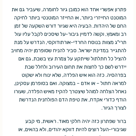
פתרון אפשרי אחד הוא כמובן גיור לחומרה, שיעביר גם את
המוטנט החייזרי ביותר, או החייזר המוטנטי ביותר לחיקה
החם של היהדות. הבעיה היא שגיור דורש השקעה של זמן
רב ומאמץ, וקשה לדמיין גיבור-על שיסכים לקבל עליו עול
תרי"ג מצוות בנוסח החרדי-אורתודוקסי, הנדרש על מנת
להתגייר במדינת ישראל. סביר להניח שסופרמן יהיה מחויב
להציל כל חתלתול שייתקע על צמרת עץ בשבת, גם אם
יידרש לשם כך לחצות את תחום העירוב ולחלל שבת
בפרהסיה. כזה הוא איש הפלדה, שלא ינוח ולא ישקוט
למראה חתול – או אדם – במצוקה. ואם בסופרמן עסקינן,
נאחל הצלחה למוהל שיצטרך להקיז מאיש הפלדה, שעורו
הודף כדורי אקדח, את טיפת הדם הפולחנית הנדרשת
לצורך הגיור.
ברור שפתרון כזה יהיה חלקי מאוד. ראשית, מי קבע
שגיבורי-העל רוצים להיות דווקא יהודים, ולא בהאים, או