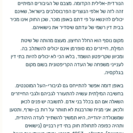
הנורדית-אלילית הקדומה. מצבם של הגיבורים המיתיים
זהה לזה של אלפי הנוצרים הפרבוסלבים בישראל, שאינם
יכולים להינשא על פי דתם באופן מוכר, שכן החוק אינו מכיר
בבית דין רשמי של עדתם שיסדיר את נישואיהם.
מקום נוסף הוא החלל החיצון. מעצם מהותה של שיטת
המילֶת, חייזרים כמו סופרמן אינם יכולים להשתלב בה.
ומכיוון שקריפטון הושמד, בלאו הכי לא יכולים להיות בתי דין
לענייני משפחה של העדה הקריפטונית בשום מקום
בגלקסיה.
באופן דומה אפשר להתייחס גם לגיבורי-העל המוטנטים.
בחשיבה המילֶתית עשויה להתעורר לגביהם ולגבי החייזרים
השאלה אם הם בכלל בני אדם. לתשובה יש פנים לכאן
ולכאן. אני מניח שהרבנות לא תוותר על רות בן-שרף, ותטען
שמשנולדה יהודייה, היא תמשיך להשתייך לעדה היהודית,
ותהיה כפופה לתחולת חוק בתי דין רבניים (נישואים