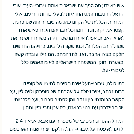
איש לא ידע מה הפך את ישראל ל"אומת גיבורי-העל". אולי
היו אלה הטבות המס החריגות לבעלי כוחות חריגים, אולי
המוזרות הכללית של הקיום כאן. מה שברור הוא שסופרמן,
קפטן אמריקה, וונדר וומן וכל חבריהם היגרו כאיש אחד
לארץ האבות. אפילו איירון מן שכר דירה בשדרות ושינה את
שמו ל"חרב הפלדה". וכמו שקורה לרבים, בחייהם החדשים
חלקם מצאו אהבה. ואז, לתדהמתם, הם גילו עובדה קשה
ומצערת: חוקי המשפחה הישראליים לא מותאמים כלל
לגיבורי-על.
כמו כולם, גיבורי-העל אינם חסינים לחיציו של קופידון.
רבות נכתב, צויר וצולם על אהבתם של סופרמן ולויס ליין, על
הקשר הרומנטי בין וונדר וומן לסטיב טרבור, ועל פלרטוטיו
של ספיידרמן עם בטי בראנט, ליז אלן ומרי ג'יין וטסון.
המודל ההטרונורמטיבי של משפחה עם אבא, אמא ו-2.4
ילדים לא פסח על גיבורי-העל. חלקם, יצירי שנות הארבעים