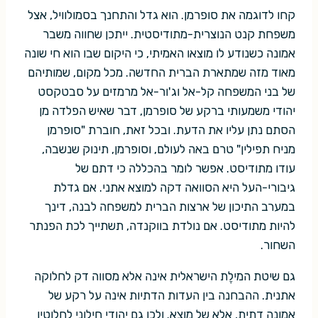
קחו לדוגמה את סופרמן. הוא גדל והתחנך בסמולוויל, אצל
משפחת קנט הנוצרית-מתודיסטית. ייתכן שחווה משבר
אמונה כשנודע לו מוצאו האמיתי, כי היקום שבו הוא חי שונה
מאוד מזה שמתארת הברית החדשה. מכל מקום, שמותיהם
של בני המשפחה קל-אל וג'ור-אל מרמזים על סבטקסט
יהודי משמעותי ברקע של סופרמן, דבר שאיש הפלדה מן
הסתם נתן עליו את הדעת. ובכל זאת, חוברת "סופרמן
מניח תפילין" טרם באה לעולם, וסופרמן, תינוק שנשבה,
עודו מתודיסט. אפשר לומר בהכללה כי דתם של
גיבורי-העל היא הסוואה דקה למוצא אתני. אם גדלת
במערב התיכון של ארצות הברית למשפחה לבנה, דינך
להיות מתודיסט. אם נולדת בווקנדה, תשתייך לכת הפנתר
השחור.
גם שיטת המילֶת הישראלית אינה אלא מסווה דק לחלוקה
אתנית. ההבחנה בין העדות הדתיות אינה על רקע של
אמונה דתית, אלא של מוצא. ולכן גם יהודי חילוני לחלוטין