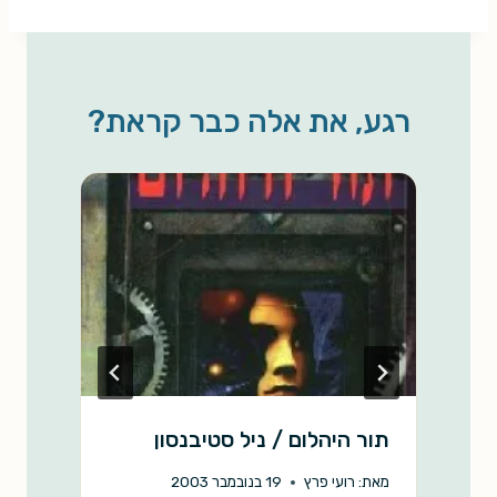
a
p
a
a
c
r
y
i
t
e
e
L
l
s
b
רגע, את אלה כבר קראת?
i
A
o
n
p
o
k
p
k
תור היהלום / ניל סטיבנסון
מ
ה
מאת:
רועי פרץ
19 בנובמבר 2003