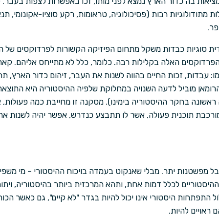
מציאות בה כדור הארץ נמצא לפני מותו, זכו באפשרות לצפות בעבר.
ות מתודולוגיות רבות (פסיכולוגיה, טראומות, רקע סוציו-אקונומי, תנ
פר.
ת סוגיות כבדות משקל מתחום הפיזיקה הקשורות לפרדוקסים של הזמ
 הפרדוקסים האלה בקלילות רבה. כלומר, כלל לא מתייחס אליהם. קאר
ו: עבדות, זכות החיים בהווה לשנות את העבר, זיהום כדור הארץ, תח
הרומאן מוביל לדעה השנויה במחלוקת שלפיה ההיסטוריה היא התוצאה ש
ראשונה בחקר ההיסטוריה בימינו). מסקנה זו מחייבת כמה פעולות,
רכבת תוכנית פעולה, אשר לו תתבצע כנדרש, אפשר יהיה לשנות את 
ל מפשטנות יתר. מבלי שאנקוט בעמדה בויכוח ההיסטורי – מי משפיע
יסטוריים לכלל דמות אחת, ותהא המרכזית ביותר בהיסטוריה, ויתו
התפתחות היסטורי אינו יכול להיות בגדר "לא קיים", גם כאשר הכו
ראויים להיות.