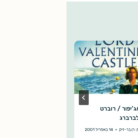
'יפור / רוברט
אל בזעיר אנפין /
ברברג
תאודור סטרג'ן
:
רן בר-זיק
14 באפריל 2001
מאת:
אהוד מימון
16 במאי 2020