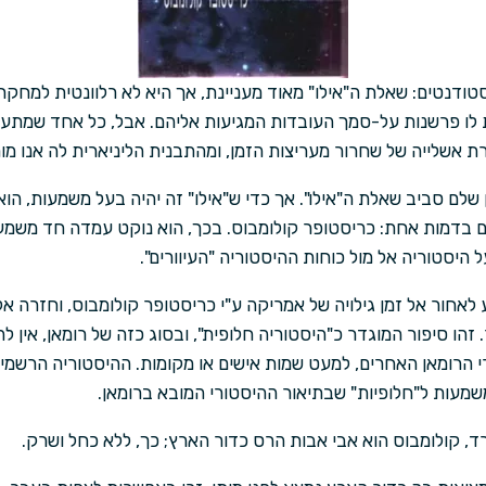
ודנטים: שאלת ה"אילו" מאוד מעניינת, אך היא לא רלוונטית למחקר ה
 לו פרשנות על-סמך העובדות המגיעות אליהם. אבל, כל אחד שמתעני
רת אשלייה של שחרור מעריצות הזמן, ומהתבנית הליניארית לה אנו מור
שלם סביב שאלת ה"אילו". אך כדי ש"אילו" זה יהיה בעל משמעות, הו
ם בדמות אחת: כריסטופר קולומבוס. בכך, הוא נוקט עמדה חד משמעית
היסטוריה אל מול כוחות ההיסטוריה "העיוורים".
אחור אל זמן גילויה של אמריקה ע"י כריסטופר קולומבוס, וחזרה אל
זהו סיפור המוגדר כ"היסטוריה חלופית", ובסוג כזה של רומאן, אין ל
י הרומאן האחרים, למעט שמות אישים או מקומות. ההיסטוריה הרשמית
משמעות ל"חלופיות" שבתיאור ההיסטורי המובא ברומאן.
, קולומבוס הוא אבי אבות הרס כדור הארץ; כך, ללא כחל ושרק.