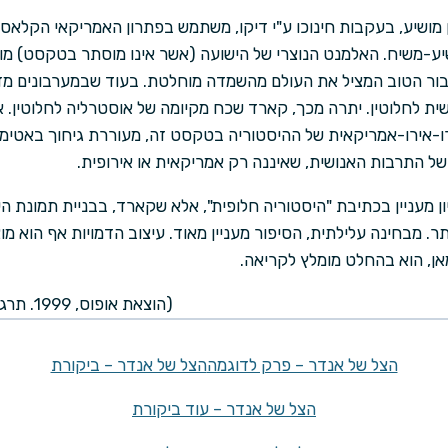
 מושיע, בעקבות חינוכו ע"י דיקו, משתמש בפתרון האמריקאי הקלאסי
יע-משיח. האלמנט הנוצרי של הישועה (אשר אינו מוסתר בטקסט) מו
ר הטוב המציל את העולם מהשמדה מוחלטת. בעוד שבמערבונים מדו
 לחלוטין. יתרה מכך, קארד שכח מקיומה של אוסטרליה לחלוטין. אסי
ו-אירו-אמריקאית של ההיסטוריה בטקסט זה, מעוררת גיחוך באטימו
ל התרבות האנושית, שאיננה רק אמריקאית או אירופית.
ון מעניין בכתיבת "היסטוריה חלופית", אלא שקארד, בבניית תמונת 
תר. מבחינה עלילתית, הסיפור מעניין מאוד. עיצוב הדמויות אף הוא מו
מאן, הוא בהחלט מומלץ לקריאה.
(הוצאת אופוס, 1999. תרגום: רחביה ברמן. 327 עמודים)
הצל של אנדר – פרק לדוגמה
הצל של אנדר – ביקורת
הצל של אנדר – עוד ביקורת