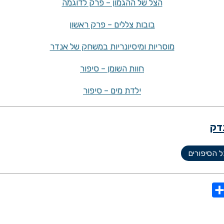
הצל של ההגמון – פרק לדוגמה
בובות צללים – פרק ראשון
מוסריות ומיסיונריות במשחק של אנדר
חוות השומן – סיפור
ילדת מים – סיפור
דק
 הסיפורים
S
h
a