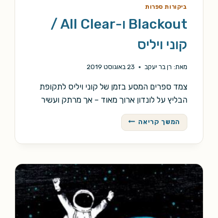
ביקורות ספרות
Blackout ו-All Clear /
קוני ויליס
מאת:
רן בר יעקב
23 באוגוסט 2019
צמד ספרים המסע בזמן של קוני ויליס לתקופת
הבליץ על לונדון ארוך מאוד – אך מרתק ועשיר
BLACKOUT
המשך קריאה
ו-
ALL
CLEAR
/
קוני
ויליס