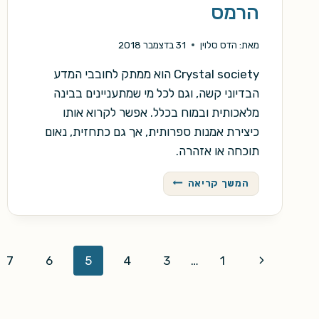
הרמס
מאת:
הדס סלוין
31 בדצמבר 2018
Crystal society הוא ממתק לחובבי המדע
הבדיוני קשה, וגם לכל מי שמתעניינים בבינה
מלאכותית ובמוח בכלל. אפשר לקרוא אותו
כיצירת אמנות ספרותית, אך גם כתחזית, נאום
תוכחה או אזהרה.
CRYSTAL
המשך קריאה
SOCIETY
/
מקס
הרמס
Page
Previous
7
6
5
4
3
…
1
navigation
Page