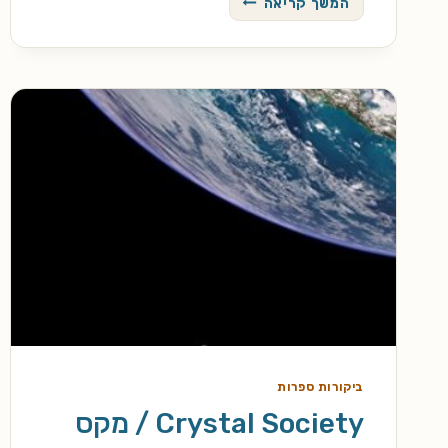
המשך קריאה
הטלאים
מעוץ
/
ל'
פרנק
באום
ביקורות ספרות
Crystal Society / מקס